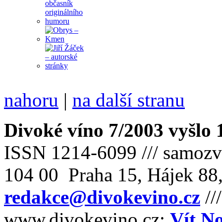
nahoru
|
na další stranu
Divoké víno 7/2003 vyšlo 
ISSN 1214-6099 /// samozv
104 00 Praha 15, Hájek 88,
redakce@divokevino.cz
//
www.divokevino.cz:
Vít N