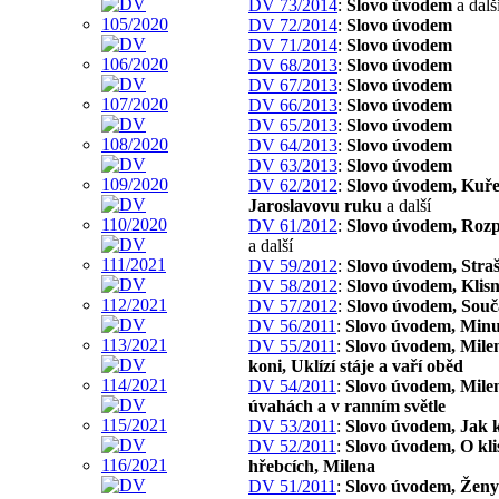
DV 73/2014
:
Slovo úvodem
a dalš
DV 72/2014
:
Slovo úvodem
DV 71/2014
:
Slovo úvodem
DV 68/2013
:
Slovo úvodem
DV 67/2013
:
Slovo úvodem
DV 66/2013
:
Slovo úvodem
DV 65/2013
:
Slovo úvodem
DV 64/2013
:
Slovo úvodem
DV 63/2013
:
Slovo úvodem
DV 62/2012
:
Slovo úvodem, Kuře
Jaroslavovu ruku
a další
DV 61/2012
:
Slovo úvodem, Rozp
a další
DV 59/2012
:
Slovo úvodem, Straš
DV 58/2012
:
Slovo úvodem, Klisn
DV 57/2012
:
Slovo úvodem, Souč
DV 56/2011
:
Slovo úvodem, Minu
DV 55/2011
:
Slovo úvodem, Mile
koni, Uklízí stáje a vaří oběd
DV 54/2011
:
Slovo úvodem, Milen
úvahách a v ranním světle
DV 53/2011
:
Slovo úvodem, Jak 
DV 52/2011
:
Slovo úvodem, O kli
hřebcích, Milena
DV 51/2011
:
Slovo úvodem, Ženy 