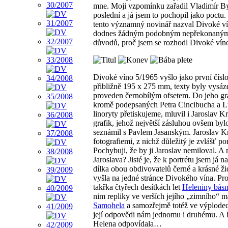
mne. Moji vzpomínku zařadil Vladimír By
poslední a já jsem to pochopil jako poctu
tento významný novinář nazval Divoké v
dodnes žádným podobným nepřekonaným. 
důvodů, proč jsem se rozhodl Divoké vín
Divoké víno 5/1965 vyšlo jako první čísl
přibližně 195 x 275 mm, texty byly vysáze
proveden černobílým ofsetem. Do jeho gr
kromě podepsaných Petra Cincibucha a Lu
linoryty přetiskujeme, mluvil i Jaroslav Kr
grafik, jehož největší zásluhou ovšem byl
seznámil s Pavlem Jasanským. Jaroslav Kre
fotografiemi, z nichž důležitý je zvlášť p
Pochybuji, že by ji Jaroslav nemiloval. A
Jaroslava? Jisté je, že k portrétu jsem já n
dílka obou obdivovatelů černé a krásné ž
vyšla na jedné stránce Divokého vína. Pro
takřka čtyřech desítkách let
Heleniny básn
nim repliky ve verších jejího „zimního“ 
Samohela
a samozřejmě totéž ve výplode
její odpovědi nám jednomu i druhému. A 
Helena odpovídala…