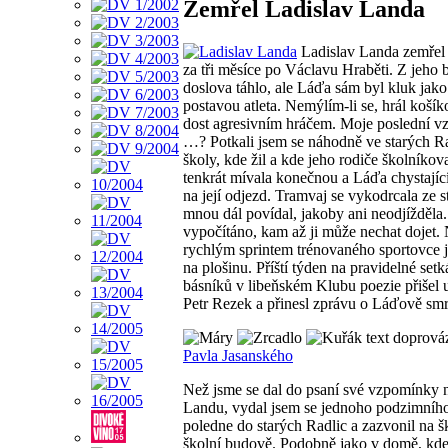
Zemřel Ladislav Landa
Ladislav Landa zemřel
za tři měsíce po Václavu Hraběti. Z jeho b
doslova táhlo, ale Láďa sám byl kluk jak
postavou atleta. Nemýlím-li se, hrál košík
dost agresivním hráčem. Moje poslední 
…? Potkali jsem se náhodně ve starých R
školy, kde žil a kde jeho rodiče školníkov
tenkrát mívala konečnou a Láďa chystající
na její odjezd. Tramvaj se vykodrcala ze s
mnou dál povídal, jakoby ani neodjížděla
vypočítáno, kam až ji může nechat dojet. 
rychlým sprintem trénovaného sportovce j
na plošinu. Příští týden na pravidelné set
básníků v libeňském Klubu poezie přišel u
Petr Rezek a přinesl zprávu o Láďově smr
text doprováz
Pavla Jasanského
Než jsme se dal do psaní své vzpomínky 
Landu, vydal jsem se jednoho podzimníh
poledne do starých Radlic a zazvonil na 
školní budově. Podobně jako v domě, kd