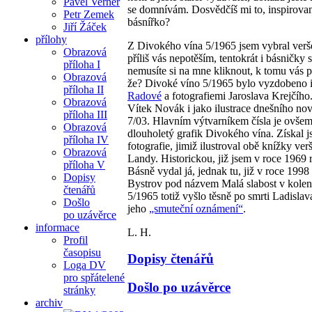
Pavel Verner
se domnívám. Dosvědčíš mi to, inspirova
Petr Zemek
básnířko?
Jiří Žáček
přílohy
Z Divokého vína 5/1965 jsem vybral verše
Obrazová
příliš vás nepotěším, tentokrát i básničky 
příloha I
nemusíte si na mne kliknout, k tomu vás 
Obrazová
že? Divoké víno 5/1965 bylo vyzdobeno 
příloha II
Radové
a fotografiemi Jaroslava Krejčího.
Obrazová
Vítek Novák i jako ilustrace dnešního no
příloha III
7/03. Hlavním výtvarníkem čísla je ovše
Obrazová
dlouholetý grafik Divokého vína. Získal 
příloha IV
fotografie, jimiž ilustroval obě knížky ve
Obrazová
Landy. Historickou, již jsem v roce 1969 
příloha V
Básně vydal já, jednak tu, již v roce 199
Dopisy
Bystrov pod názvem Malá slabost v kole
čtenářů
5/1965 totiž vyšlo těsně po smrti Ladisla
Došlo
jeho
„smuteční oznámení“
.
po uzávěrce
informace
L. H.
Profil
časopisu
Dopisy čtenářů
Loga DV
pro spřátelené
Došlo po uzávěrce
stránky
archiv