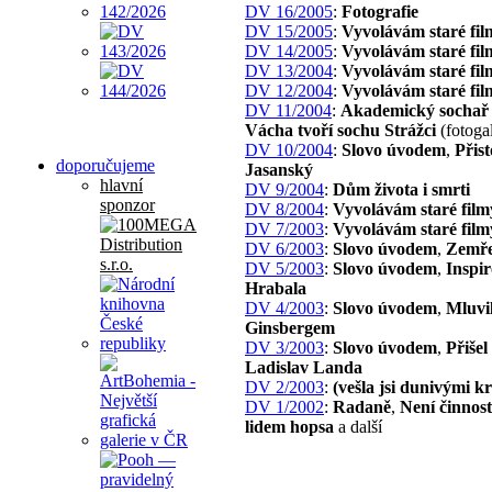
DV 16/2005
:
Fotografie
DV 15/2005
:
Vyvolávám staré fil
DV 14/2005
:
Vyvolávám staré fil
DV 13/2004
:
Vyvolávám staré fil
DV 12/2004
:
Vyvolávám staré fil
DV 11/2004
:
Akademický sochař 
Vácha tvoří sochu Strážci
(fotogal
DV 10/2004
:
Slovo úvodem
,
Přist
doporučujeme
Jasanský
hlavní
DV 9/2004
:
Dům života i smrti
sponzor
DV 8/2004
:
Vyvolávám staré film
DV 7/2003
:
Vyvolávám staré film
DV 6/2003
:
Slovo úvodem
,
Zemře
DV 5/2003
:
Slovo úvodem
,
Inspir
Hrabala
DV 4/2003
:
Slovo úvodem
,
Mluvi
Ginsbergem
DV 3/2003
:
Slovo úvodem
,
Přišel
Ladislav Landa
DV 2/2003
:
(vešla jsi dunivými 
DV 1/2002
:
Radaně
,
Není činnost
lidem hopsa
a další