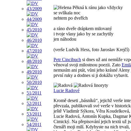
k ránu jako vždycky
se svlíkala noc
nehtem po dveřích
a ráno dveře drápkem milovaný
i tvoje vlasy jako by se zachytily
jen náhodou
(verše Ludvík Hess, foto Jaroslav Krejčí)
Petr Cincibuch
si dnes už ani nemůže vz
věnoval svoji milostnou poezii. Zato
Emil
nemusím ani ptát, vůni jeho krásné Aleny
první ruky a dodnes si ji dokážu vybavit.
linoryty
Lucie Radové
Kromě deseti „básníků“, jejichž verše in
převzala, publikovali své verše v histor
ještě Vladimír Sýkora, Věra Koudelková,
Lucie Radová, Antonín Kupka, Dagmar 
Cimický. Na přepisování jejich textů už j
čtenáři moji milí. Kdybyste na nich trvali,