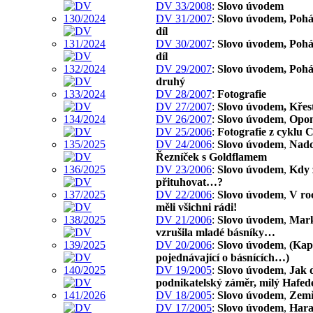
DV 33/2008
:
Slovo úvodem
DV 31/2007
:
Slovo úvodem, Pohád
díl
DV 30/2007
:
Slovo úvodem, Pohád
díl
DV 29/2007
:
Slovo úvodem, Pohád
druhý
DV 28/2007
:
Fotografie
DV 27/2007
:
Slovo úvodem, Křest
DV 26/2007
:
Slovo úvodem
,
Opon
DV 25/2006
:
Fotografie z cyklu 
DV 24/2006
:
Slovo úvodem
,
Nadc
Řezníček s Goldflamem
DV 23/2006
:
Slovo úvodem
,
Kdy 
přituhovat…?
DV 22/2006
:
Slovo úvodem
,
V ro
měli všichni rádi!
DV 21/2006
:
Slovo úvodem
,
Mark
vzrušila mladé básníky…
DV 20/2006
:
Slovo úvodem
,
(Kap
pojednávající o básnících…)
DV 19/2005
:
Slovo úvodem
,
Jak 
podnikatelský záměr, milý Hafed
DV 18/2005
:
Slovo úvodem
,
Zemř
DV 17/2005
:
Slovo úvodem
,
Har