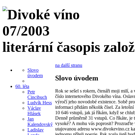
literární časopis zalo
na další stranu
Slovo
úvodem
Slovo úvodem
60. léta
Rok se sešel s rokem, čtenáři moji milí, 
Petr
číslo internetového Divokého vína. Oslav
Cincibuch
výročí jeho novodobé existence. Sobě pro
Ludvík Hess
informaci přidám několik čísel. Za letošní
Václav
10 646 vstupů, jak já říkám, když se chl
Hlásek
Denně průměrně 31 vstupů. Co říkáte, je t
Jan
vysoké? A mohu vás poprosit? Prozraďte 
Kalendovský
utajovanou adresu www.divokevino.cz ka
Ladislav
jednomu příteli poezie. Pak zcela jistě bu