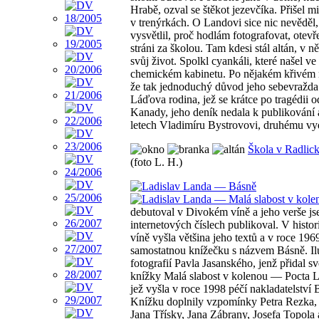
Hrabě, ozval se štěkot jezevčíka. Přišel m
v trenýrkách. O Landovi sice nic nevěděl
vysvětlil, proč hodlám fotografovat, otevř
stráni za školou. Tam kdesi stál altán, v
svůj život. Spolkl cyankáli, které našel v
chemickém kabinetu. Po nějakém křivém
že tak jednoduchý důvod jeho sebevražda
Láďova rodina, jež se krátce po tragédii 
Kanady, jeho deník nedala k publikování 
letech Vladimíru Bystrovovi, druhému vyd
Škola v Radlick
(foto L. H.)
debutoval v Divokém víně a jeho verše js
internetových číslech publikoval. V hist
víně vyšla většina jeho textů a v roce 196
samostatnou knížečku s názvem Básně. Ilu
fotografií Pavla Jasanského, jenž přidal s
knížky Malá slabost v kolenou — Pocta L
jež vyšla v roce 1998 péčí nakladatelství 
Knížku doplnily vzpomínky Petra Rezka, 
Jana Třísky, Jana Zábrany, Josefa Topola 