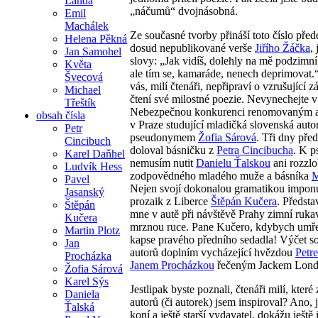
Landa
„náčumů“ dvojnásobná.
Emil
Machálek
Ze současné tvorby přináší toto číslo pře
Helena Pěkná
dosud nepublikované verše
Jiřího Žáčka
,
Jan Samohel
slovy: „Jak vidíš, dolehly na mě podzimní
Květa
ale tím se, kamaráde, nenech deprimovat.
Švecová
vás, milí čtenáři, nepřipraví o vzrušující 
Michael
čtení své milostné poezie. Nevynechejte 
Třeštík
Nebezpečnou konkurenci renomovaným au
obsah čísla
v Praze studující mladičká slovenská autor
Petr
pseudonymem
Žofia Sárová
. Tři dny pře
Cincibuch
doloval básničku z
Petra Cincibucha
. K p
Karel Daňhel
nemusím nutit
Danielu Ťalskou
ani rozzlo
Ludvík Hess
zodpovědného mladého muže a básníka
M
Pavel
Nejen svojí dokonalou gramatikou imponu
Jasanský
prozaik z Liberce
Štěpán Kučera
. Předsta
Štěpán
mne v autě při návštěvě Prahy zimní ruka
Kučera
mrznou ruce. Pane Kučero, kdybych umřel
Martin Plotz
kapse pravého předního sedadla! Výčet 
Jan
autorů doplním vycházející hvězdou
Petr
Procházka
Janem Procházkou
řečeným Jackem Lon
Žofia Sárová
Karel Sýs
Jestlipak byste poznali, čtenáři milí, kter
Daniela
autorů (či autorek) jsem inspiroval? Ano, j
Ťalská
koní a ještě starší vydavatel, dokážu ještě