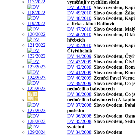
vyměňují v rychlém sledu
DV 50/2010
:
Slovo úvodem, Kapi
DV 49/2010
:
Slovo úvodem, Žáko
DV 48/2010
:
Slovo úvodem, Kapit
a Jirka - kluci Rothovic
DV 47/2010
:
Slovo úvodem, Malý
DV 46/2010
:
Slovo úvodem, O kli
hřebcích
DV 45/2010
:
Slovo úvodem, Kapit
Čtyřúhelník
DV 44/2009
:
Slovo úvodem, Čtyř
DV 43/2009
:
Slovo úvodem, Čtyř
DV 42/2009
:
Slovo úvodem, Rom
DV 41/2009
:
Slovo úvodem, Rom
DV 40/2009
:
Zemřel Pavel Verne
DV 39/2009
:
Slovo úvodem, Co js
nedočetli o babyboxech
DV 38/2008
:
Slovo úvodem, Co js
nedočetli o babyboxech (2. kapito
DV 37/2008
:
Slovo úvodem, Pohá
poslední
DV 36/2008
:
Slovo úvodem, Osm
DV 35/2008
:
Slovo úvodem, Sed
svatební
DV 34/2008
:
Slovo úvodem