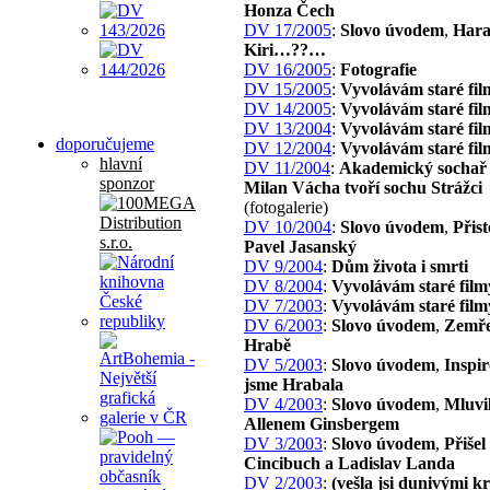
Honza Čech
DV 17/2005
:
Slovo úvodem
,
Har
Kiri…??…
DV 16/2005
:
Fotografie
DV 15/2005
:
Vyvolávám staré fil
DV 14/2005
:
Vyvolávám staré fil
DV 13/2004
:
Vyvolávám staré fil
doporučujeme
DV 12/2004
:
Vyvolávám staré fil
hlavní
DV 11/2004
:
Akademický sochař 
sponzor
Milan Vácha tvoří sochu Strážci
(fotogalerie)
DV 10/2004
:
Slovo úvodem
,
Přist
Pavel Jasanský
DV 9/2004
:
Dům života i smrti
DV 8/2004
:
Vyvolávám staré film
DV 7/2003
:
Vyvolávám staré film
DV 6/2003
:
Slovo úvodem
,
Zemře
Hrabě
DV 5/2003
:
Slovo úvodem
,
Inspir
jsme Hrabala
DV 4/2003
:
Slovo úvodem
,
Mluvil
Allenem Ginsbergem
DV 3/2003
:
Slovo úvodem
,
Přišel
Cincibuch a Ladislav Landa
DV 2/2003
:
(vešla jsi dunivými 