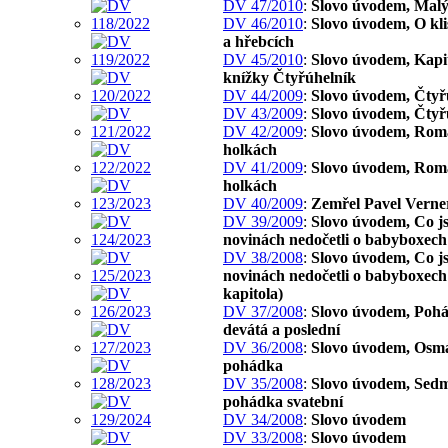
DV 47/2010
:
Slovo úvodem, Malý
DV 46/2010
:
Slovo úvodem, O kl
a hřebcích
DV 45/2010
:
Slovo úvodem, Kapit
knížky Čtyřúhelník
DV 44/2009
:
Slovo úvodem, Čtyř
DV 43/2009
:
Slovo úvodem, Čtyř
DV 42/2009
:
Slovo úvodem, Rom
holkách
DV 41/2009
:
Slovo úvodem, Rom
holkách
DV 40/2009
:
Zemřel Pavel Verne
DV 39/2009
:
Slovo úvodem, Co js
novinách nedočetli o babyboxech
DV 38/2008
:
Slovo úvodem, Co js
novinách nedočetli o babyboxech 
kapitola)
DV 37/2008
:
Slovo úvodem, Poh
devátá a poslední
DV 36/2008
:
Slovo úvodem, Osm
pohádka
DV 35/2008
:
Slovo úvodem, Sed
pohádka svatební
DV 34/2008
:
Slovo úvodem
DV 33/2008
:
Slovo úvodem