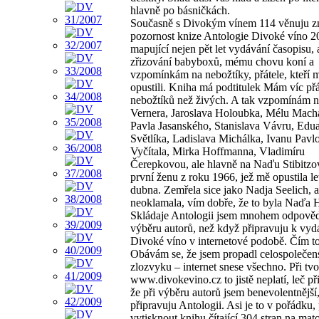
hlavně po básničkách.
Současně s Divokým vínem 114 věnuju 
pozornost knize Antologie Divoké víno 
mapující nejen pět let vydávání časopisu, 
zřizování babyboxů, mému chovu koní a
vzpomínkám na nebožtíky, přátele, kteří 
opustili. Kniha má podtitulek Mám víc přá
nebožtíků než živých. A tak vzpomínám n
Vernera, Jaroslava Holoubka, Mélu Mach
Pavla Jasanského, Stanislava Vávru, Edu
Světlíka, Ladislava Michálka, Ivanu Pavl
Vyčítala, Mirka Hoffmanna, Vladimíru
Čerepkovou, ale hlavně na Naďu Stibitzov
první ženu z roku 1966, jež mě opustila le
dubna. Zemřela sice jako Nadja Seelich, a
neoklamala, vím dobře, že to byla Naďa 
Skládaje Antologii jsem mnohem odpovědn
výběru autorů, než když připravuju k vyd
Divoké víno v internetové podobě. Čím to
Obávám se, že jsem propadl celospoleče
zlozvyku – internet snese všechno. Při tv
www.divokevino.cz to jistě neplatí, leč p
že při výběru autorů jsem benevolentnější
připravuju Antologii. Asi je to v pořádku, 
vytisknout knihu čítající 304 stran na mat