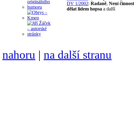
DV 1/2002
:
Radaně
,
Není činnost
dělat lidem hopsa
a další
nahoru
|
na další stranu
Divoké víno 114/2021 vyšl
ISSN 1214-6099 /// samozv
104 00 Praha 10, Hájek 88,
redakce@divokevino.cz
//
///
příští číslo Divokého ví