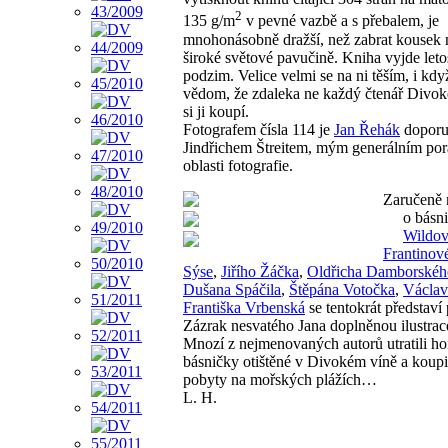
2
135 g/m
v pevné vazbě a s přebalem, je
mnohonásobně dražší, než zabrat kousek 
široké světové pavučině. Kniha vyjde leto
podzim. Velice velmi se na ni těším, i kdy
vědom, že zdaleka ne každý čtenář Divok
si ji koupí.
Fotografem čísla 114 je
Jan Řehák
doporu
Jindřichem Štreitem, mým generálním po
oblasti fotografie.
Zaručeně 
o básn
Wildo
Frantinov
Sýse
,
Jiřího Žáčka
,
Oldřicha Damborskéh
Dušana Spáčila
,
Štěpána Votočka
,
Václav
Františka Vrbenská
se tentokrát představí
Zázrak nesvatého Jana doplněnou ilustrac
Mnozí z nejmenovaných autorů utratili ho
básničky otištěné v Divokém víně a koupil
pobyty na mořských plážích…
L. H.