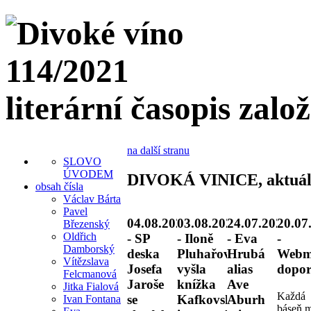
literární časopis zalo
na další stranu
SLOVO
ÚVODEM
DIVOKÁ VINICE, aktuál
obsah čísla
Václav Bárta
Pavel
04.08.2026
03.08.2026
24.07.2026
20.07
Březenský
Oldřich
- SP
- Iloně
- Eva
-
Damborský
deska
Pluhařové
Hrubá
Webm
Vítězslava
Josefa
vyšla
alias
dopor
Felcmanová
Jaroše
knížka
Ave
Jitka Fialová
Každá
se
Kafkovské
Aburh
Ivan Fontana
báseň 