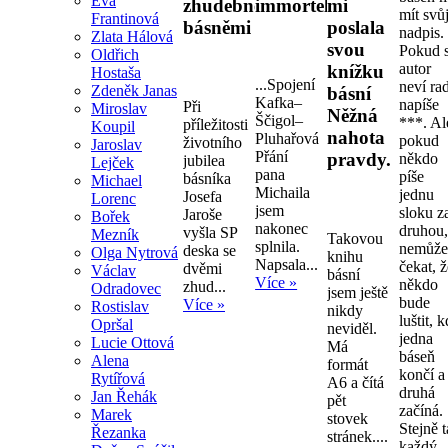
Eva
zhudebněnými
immortelly.
mi
mít svů
Frantinová
básněmi
poslala
nadpis.
Zlata Hálová
svou
Pokud s
Oldřich
autor
knížku
Hostaša
...Spojení
neví ra
Zdeněk Janas
básní
Kafka–
napíše
Při
Miroslav
Něžná
Ščigol–
***. Al
příležitosti
Koupil
nahota
Pluhařová
pokud
životního
Jaroslav
Přání
pravdy.
někdo
jubilea
Lejček
pana
píše
básníka
Michael
Michaila
jednu
Josefa
Lorenc
jsem
sloku z
Jaroše
Bořek
nakonec
druhou
vyšla SP
Mezník
Takovou
splnila.
nemůž
deska se
Olga Nytrová
knihu
Napsala...
čekat, 
dvěmi
Václav
básní
Více »
někdo
zhud...
Odradovec
jsem ještě
bude
Více »
Rostislav
nikdy
luštit, 
Opršal
neviděl.
jedna
Lucie Ottová
Má
báseň
Alena
formát
končí a
Rytířová
A6 a čítá
druhá
Jan Řehák
pět
začíná.
Marek
stovek
Stejně 
Řezanka
stránek....
každý