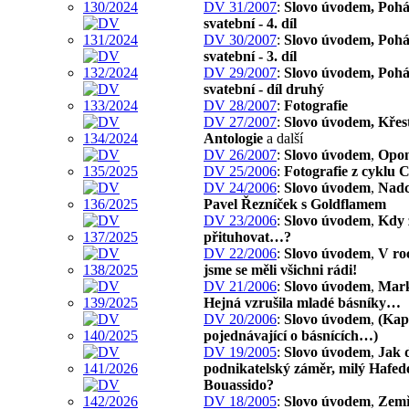
DV 31/2007
:
Slovo úvodem, Poh
svatební - 4. díl
DV 30/2007
:
Slovo úvodem, Poh
svatební - 3. díl
DV 29/2007
:
Slovo úvodem, Poh
svatební - díl druhý
DV 28/2007
:
Fotografie
DV 27/2007
:
Slovo úvodem, Křes
Antologie
a další
DV 26/2007
:
Slovo úvodem
,
Opon
DV 25/2006
:
Fotografie z cyklu 
DV 24/2006
:
Slovo úvodem
,
Nadc
Pavel Řezníček s Goldflamem
DV 23/2006
:
Slovo úvodem
,
Kdy 
přituhovat…?
DV 22/2006
:
Slovo úvodem
,
V ro
jsme se měli všichni rádi!
DV 21/2006
:
Slovo úvodem
,
Mark
Hejná vzrušila mladé básníky…
DV 20/2006
:
Slovo úvodem
,
(Kap
pojednávající o básnících…)
DV 19/2005
:
Slovo úvodem
,
Jak 
podnikatelský záměr, milý Hafed
Bouassido?
DV 18/2005
:
Slovo úvodem
,
Zemř