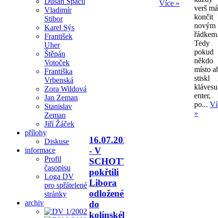
Dušan Spáčil
Více »
verš m
Vladimír
končit
Stibor
novým
Karel Sýs
řádkem
František
Tedy
Uher
pokud
Štěpán
někdo
Votoček
místo a
Františka
stiskl
Vrbenská
klávesu
Zora Wildová
enter,
Jan Zeman
po...
Ví
Stanislav
»
Zeman
Jiří Žáček
přílohy
16.07.2026
Diskuse
- V
informace
Profil
SCHOTTU
časopisu
pokřtili
Loga DV
Libora
pro spřátelené
odloženého
stránky
archiv
do
kolínského