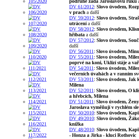
podruhé žádá Jaroslavovu ruku
a
DV 61/2012
:
Slovo úvodem, Roz
v prach
a další
DV 59/2012
:
Slovo úvodem, Stra
utrácení
a další
DV 58/2012
:
Slovo úvodem, Klisn
hříbata
a další
DV 57/2012
:
Slovo úvodem, Souč
další
DV 56/2011
:
Slovo úvodem, Minu
DV 55/2011
:
Slovo úvodem, Mile
poprvé na koni, Uklízí stáje a va
DV 54/2011
:
Slovo úvodem, Mile
večerních úvahách a v ranním svě
DV 53/2011
:
Slovo úvodem, Jak 
Milena
DV 52/2011
:
Slovo úvodem, O kli
a hřebcích, Milena
DV 51/2011
:
Slovo úvodem, Ženy 
Jaroslava vyměňují v rychlém sl
DV 50/2010
:
Slovo úvodem, Kapi
DV 49/2010
:
Slovo úvodem, Žák
knížka
DV 48/2010
:
Slovo úvodem, Kapit
- Honza a Jirka - kluci Rothovic