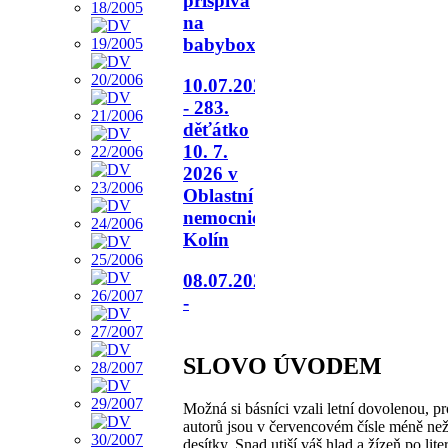
přispívá
na
babybox.
10.07.2026
- 283.
děťátko
10. 7.
2026 v
Oblastní
nemocnici
Kolín
08.07.2026
-
SLOVO ÚVODEM
Možná si básníci vzali letní dovolenou, p
autorů jsou v červencovém čísle méně než 
desítky. Snad utiší váš hlad a žízeň po lite