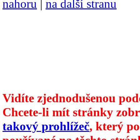
nahoru
|
na další stranu
Divoké víno 114/2021 vyšl
ISSN 1214-6099 /// samozv
104 00 Praha 10, Hájek 88,
redakce@divokevino.cz
//
///
příští číslo Divokého ví
Vidíte zjednodušenou pod
Chcete-li mít stránky zobr
takový prohlížeč
, který p