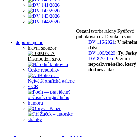
Ostatní tvorba Aleny Rytířové
publikovaná v Divokém víně:
DV 116/2021
:
V němém
doporučujeme
další
hlavní sponzor
DV 106/2020
:
Ty, Jesk
DV 82/2016
:
V zemi
neposkvrněného, který 
dodnes
a další