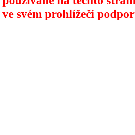
používané na těchto strán
ve svém prohlížeči podpor