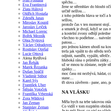
Ivan Fontana
spěchu…
Eva Frantinová
žene se střemhlav do hloubi očí
Zlata Hálová
určitě nelžou…
Oldřich Hostaša
z toho pohledu hlava se točí a 
Zdeněk Janas
selžou,
Miroslav Koupil
protože čas v ten moment stoj
Jaroslav Lejček
a smutek je dvojí, když se zas 
Michael Lorenc
a kostelní zvony odbíjí poled
Bořek Mezník
všechno to podlehne… naivní
Olga Nytrová
patosu…
Václav Odradovec
pro jednou kámen uhodí na k
Rostislav Opršal
trefa jak vpálit to do středu te
Lucie Ottová
odjistit, namířit, vypálit, střelč
Alena Rytířová
hluboká rána o průměru zátky
Jan Řehák
už se mnou tu zůstane, nejde stř
Marek Řezanka
zpátky…
Dušan Spáčil
moc času mi nezbývá, hádat, co
Vladimír Stibor
stane…
Karel Sýs
tři slova závěrem - pane, ano, p
František Uher
Štěpán Votoček
NA VLÁSKU
Františka Vrbenská
Zora Wildová
Měla bych na tebe takovou otá
Jan Zeman
Co vidíš v tom rozpitém obrázk
Stanislav Zeman
Je to můj život, co visí na vlásk