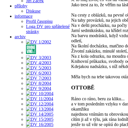
Jiří Žáček
Jako trest za to, že věřím na lás
přílohy
Diskuse
Na cesty z oblázků, na pevné ob
informace
Na tahy provázků, na jejich obě
Profil časopisu
Na v dešti procházku, na počty 
Loga DV pro spřátelené
Jarní sedmikrásku, na křídel roz
stránky
Na barvu modrásků, když vzd
archiv
odletí,
Na školní docházku, matčino do
Životní zakázku, minulé století,
Na z kola odrazku, na moudra o
Knihovní průkazku, svobody od
Kdejakou nadsázku, s níž někdo
Měla bych na tebe takovou ot
OTTOBĚ
Ráno co ráno, beru za kliku...
a v tom posledním vzlyku v d
okamžiku
najednou vnímám tu obrovskou s
cítím ji až v týlu, jak rána lodní
jenže to už vítr se opírá do pla