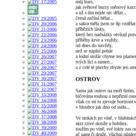
můj kurs,
jak světové burzy měnový kurz.
a už s tím nejde nic dělat...
černá začíná bělat...
a sakra měla jsem se líp vzdělat
příbězích lásky,
který bez nadsázky otvírají pra
příběhy krve a vraždy,
od dnes do navždy,
než se naplní pohár
a lodní stožár chytne ten plame
tvých lící a ramen...
a z celé té plavby zbyde jen am
OSTROV
Sama jak ostrov na moři širém,
bičována touhou a nepřízní osu
však co mi to zjevuje horizont 
v hloubce jak dno od sudu...
Ve stokách po víně, v hlubinác
skrz rzivé skruže a hobliny,
toužím po vině, své lokty zas od
ač sami či druže, všichni půjd