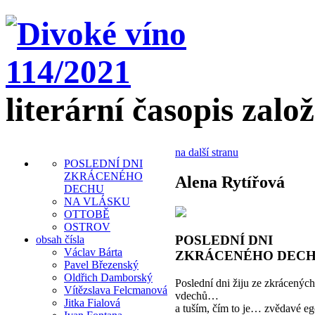
literární časopis zalo
na další stranu
POSLEDNÍ DNI
ZKRÁCENÉHO
Alena Rytířová
DECHU
NA VLÁSKU
OTTOBĚ
OSTROV
POSLEDNÍ DNI
obsah čísla
Václav Bárta
ZKRÁCENÉHO DEC
Pavel Březenský
Oldřich Damborský
Poslední dni žiju ze zkrácených
Vítězslava Felcmanová
vdechů…
Jitka Fialová
a tuším, čím to je… zvědavé eg