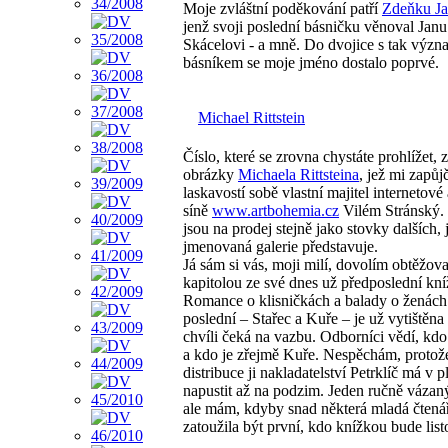
Moje zvláštní poděkování patří
Zdeňku Ja
jenž svoji poslední básničku věnoval Janu
Skácelovi - a mně. Do dvojice s tak vý
básníkem se moje jméno dostalo poprvé.
Michael Rittstein
Číslo, které se zrovna chystáte prohlížet, 
obrázky
Michaela Rittsteina
, jež mi zapůjč
laskavostí sobě vlastní majitel internetové
síně
www.artbohemia.cz
Vilém Stránský.
jsou na prodej stejně jako stovky dalších, 
jmenovaná galerie představuje.
Já sám si vás, moji milí, dovolím obtěžova
kapitolou ze své dnes už předposlední kn
Romance o klisničkách a balady o ženách
poslední – Stařec a Kuře – je už vytištěna 
chvíli čeká na vazbu. Odborníci vědí, kdo 
a kdo je zřejmě Kuře. Nespěchám, protož
distribuce ji nakladatelství Petrklíč má v p
napustit až na podzim. Jeden ručně vázan
ale mám, kdyby snad některá mladá čtená
zatoužila být první, kdo knížkou bude list