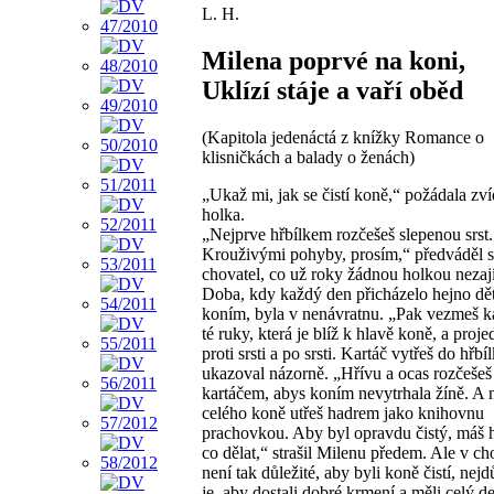
L. H.
Milena poprvé na koni,
Uklízí stáje a vaří oběd
(Kapitola jedenáctá z knížky Romance o
klisničkách a balady o ženách)
„Ukaž mi, jak se čistí koně,“ požádala zv
holka.
„Nejprve hřbílkem rozčešeš slepenou srst.
Krouživými pohyby, prosím,“ předváděl s
chovatel, co už roky žádnou holkou nezaj
Doba, kdy každý den přicházelo hejno dět
koním, byla v nenávratnu. „Pak vezmeš k
té ruky, která je blíž k hlavě koně, a proje
proti srsti a po srsti. Kartáč vytřeš do hřbí
ukazoval názorně. „Hřívu a ocas rozčeš
kartáčem, abys koním nevytrhala žíně. A
celého koně utřeš hadrem jako knihovnu
prachovkou. Aby byl opravdu čistý, máš 
co dělat,“ strašil Milenu předem. Ale v c
není tak důležité, aby byli koně čistí, nejdů
je, aby dostali dobré krmení a měli celý de