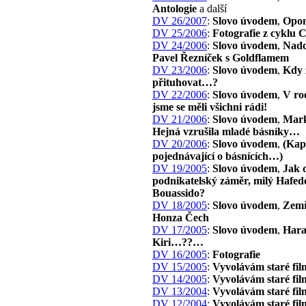
Antologie
a další
DV 26/2007
:
Slovo úvodem
,
Opon
DV 25/2006
:
Fotografie z cyklu 
DV 24/2006
:
Slovo úvodem
,
Nadc
Pavel Řezníček s Goldflamem
DV 23/2006
:
Slovo úvodem
,
Kdy 
přituhovat…?
DV 22/2006
:
Slovo úvodem
,
V ro
jsme se měli všichni rádi!
DV 21/2006
:
Slovo úvodem
,
Mark
Hejná vzrušila mladé básníky…
DV 20/2006
:
Slovo úvodem
,
(Kap
pojednávající o básnících…)
DV 19/2005
:
Slovo úvodem
,
Jak 
podnikatelský záměr, milý Hafed
Bouassido?
DV 18/2005
:
Slovo úvodem
,
Zemř
Honza Čech
DV 17/2005
:
Slovo úvodem
,
Har
Kiri…??…
DV 16/2005
:
Fotografie
DV 15/2005
:
Vyvolávám staré fil
DV 14/2005
:
Vyvolávám staré fil
DV 13/2004
:
Vyvolávám staré fil
DV 12/2004
:
Vyvolávám staré fil