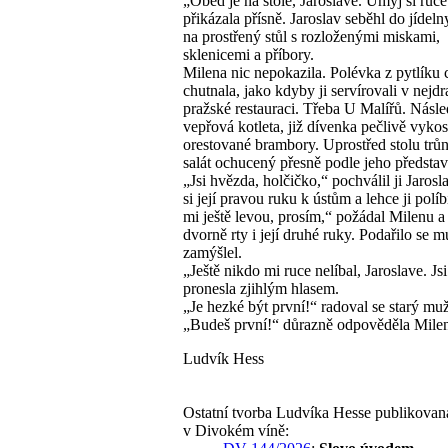
„Oběd je na stole, Jaroslave. Umyj si ruce
přikázala přísně. Jaroslav seběhl do jídelny
na prostřený stůl s rozloženými miskami,
sklenicemi a příbory.
Milena nic nepokazila. Polévka z pytlíku 
chutnala, jako kdyby ji servírovali v nejdr
pražské restauraci. Třeba U Malířů. Násl
vepřová kotleta, již dívenka pečlivě vykost
orestované brambory. Uprostřed stolu trůn
salát ochucený přesně podle jeho představ
„Jsi hvězda, holčičko,“ pochválil ji Jarosla
si její pravou ruku k ústům a lehce ji políb
mi ještě levou, prosím,“ požádal Milenu a 
dvorně rty i její druhé ruky. Podařilo se m
zamýšlel.
„Ještě nikdo mi ruce nelíbal, Jaroslave. Jsi
pronesla zjihlým hlasem.
„Je hezké být první!“ radoval se starý muž
„Budeš první!“ důrazně odpověděla Mile
Ludvík Hess
Ostatní tvorba Ludvíka Hesse publikovan
v Divokém víně: