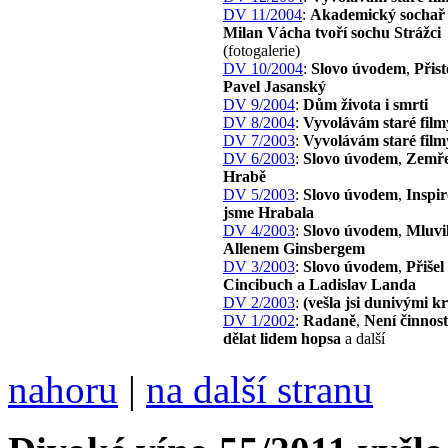
DV 11/2004
:
Akademický sochař 
Milan Vácha tvoří sochu Strážci
(fotogalerie)
DV 10/2004
:
Slovo úvodem
,
Přist
Pavel Jasanský
DV 9/2004
:
Dům života i smrti
DV 8/2004
:
Vyvolávám staré film
DV 7/2003
:
Vyvolávám staré film
DV 6/2003
:
Slovo úvodem
,
Zemře
Hrabě
DV 5/2003
:
Slovo úvodem
,
Inspir
jsme Hrabala
DV 4/2003
:
Slovo úvodem
,
Mluvil
Allenem Ginsbergem
DV 3/2003
:
Slovo úvodem
,
Přišel
Cincibuch a Ladislav Landa
DV 2/2003
:
(vešla jsi dunivými 
DV 1/2002
:
Radaně
,
Není činnost
dělat lidem hopsa
a další
nahoru
|
na další stranu