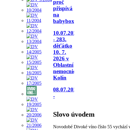
proč
přispívá
na
babybox.
10.07.2026
- 283.
děťátko
10. 7.
2026 v
Oblastní
nemocnici
Kolín
08.07.2026
-
Slovo úvodem
Novodobé Divoké víno číslo 55 vychází 