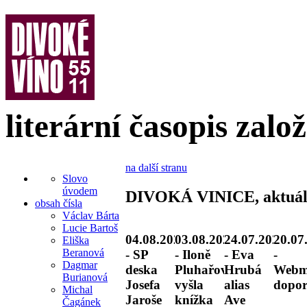
literární časopis zalo
na další stranu
Slovo
úvodem
DIVOKÁ VINICE, aktuál
obsah čísla
Václav Bárta
Lucie Bartoš
04.08.2026
03.08.2026
24.07.2026
20.07
Eliška
Beranová
- SP
- Iloně
- Eva
-
Dagmar
deska
Pluhařové
Hrubá
Webm
Burianová
Josefa
vyšla
alias
dopor
Michal
Jaroše
knížka
Ave
Čagánek