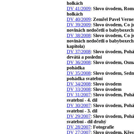
holkách
DV 41/2009
:
Slovo úvodem, Rom
holkách
DV 40/2009
:
Zemřel Pavel Verne
DV 39/2009
:
Slovo úvodem, Co js
novinách nedočetli o babyboxech
DV 38/2008
:
Slovo úvodem, Co js
novinách nedočetli o babyboxech 
kapitola)
DV 37/2008
:
Slovo úvodem, Poh
devátá a poslední
DV 36/2008
:
Slovo úvodem, Osm
pohádka
DV 35/2008
:
Slovo úvodem, Sed
pohádka svatební
DV 34/2008
:
Slovo úvodem
DV 33/2008
:
Slovo úvodem
DV 31/2007
:
Slovo úvodem, Poh
svatební - 4. díl
DV 30/2007
:
Slovo úvodem, Poh
svatební - 3. díl
DV 29/2007
:
Slovo úvodem, Poh
svatební - díl druhý
DV 28/2007
:
Fotografie
DV 27/2007
:
Slovo úvodem, Křes