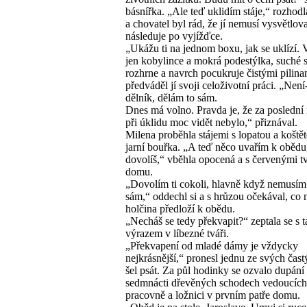
básnířka. „Ale teď uklidím stáje,“ rozhod
a chovatel byl rád, že jí nemusí vysvětlova
následuje po vyjížďce.
„Ukážu ti na jednom boxu, jak se uklízí. V
jen kobylince a mokrá podestýlka, suché 
rozhrne a navrch pocukruje čistými pilina
předváděl jí svoji celoživotní práci. „Není-
dělník, dělám to sám.
Dnes má volno. Pravda je, že za poslední
při úklidu moc vidět nebylo,“ přiznával.
Milena proběhla stájemi s lopatou a koště
jarní bouřka. „A teď něco uvařím k obědu, 
dovolíš,“ vběhla opocená a s červenými t
domu.
„Dovolím ti cokoli, hlavně když nemusím 
sám,“ oddechl si a s hrůzou očekával, co
holčina předloží k obědu.
„Necháš se tedy překvapit?“ zeptala se s
výrazem v líbezné tváři.
„Překvapení od mladé dámy je vždycky
nejkrásnější,“ pronesl jednu ze svých čast
šel psát. Za půl hodinky se ozvalo dupání
sedmnácti dřevěných schodech vedoucích
pracovně a ložnici v prvním patře domu.