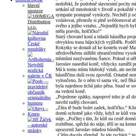
nedořekl, že podobné slavnostní pocity m
hlavní
setkání už mnohokrát v životě a pokaždé 
sponzor
sympatie postupně vytrácely. Nechtěl ji o
vzdalovat, přestože si plně uvědomoval ab
svého a jejího vztahu. „Nejraději bych by
měla pravdu, holčičko!“
Starý chovatel koní a mladá básnířka proje
obvyklou trasu hájeckých vyjížděk. Podél
Rokytky se dostali až ke kostelu svaté Ma
středověkému sídlišti ohraničenému vyso
místními nazývanému Šance. Pokud si n
Jaroslav nasedlal koně, vždycky zamířil p
Má k tomu místu hluboký vztah, ale nechtě
básnířčinu duši svou zpovědí. Ostatně nen
vyloučeno, že o něm ví sama víc, než říká
byla najednou tichá jako pěna. Snad se so
na vedení koně.
„Pojedeme zpátky, napoprvé toho je až do
navrhl raději chovatel.
„Zítra tě bude bolet zadek, holčičko.“ Kli
domů ochotně jako vždy, když se kůň vra
stáje. „Počítej s tím, že kůň na cestě domů
rozběhne, spěchá do stáje, těší se na krme
upozornil Jaroslav mladou básnířku.
„Cítím docela zřetelně, že jde rychleji,“ 