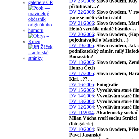
DV 23/2006
:
Slovo úvodem
,
Kdy 
přituhovat…?
DV 22/2006
:
Slovo úvodem
,
V ro
jsme se měli všichni rádi!
DV 21/2006
:
Slovo úvodem
,
Mark
Hejná vzrušila mladé básníky…
DV 20/2006
:
Slovo úvodem
,
(Kap
pojednávající o básnících…)
DV 19/2005
:
Slovo úvodem
,
Jak 
podnikatelský záměr, milý Hafed
Bouassido?
DV 18/2005
:
Slovo úvodem
,
Zemř
Honza Čech
DV 17/2005
:
Slovo úvodem
,
Har
Kiri…??…
DV 16/2005
:
Fotografie
DV 15/2005
:
Vyvolávám staré fil
DV 14/2005
:
Vyvolávám staré fil
DV 13/2004
:
Vyvolávám staré fil
DV 12/2004
:
Vyvolávám staré fil
DV 11/2004
:
Akademický sochař 
Milan Vácha tvoří sochu Strážci
(fotogalerie)
DV 10/2004
:
Slovo úvodem
,
Přist
Pavel Jasanský