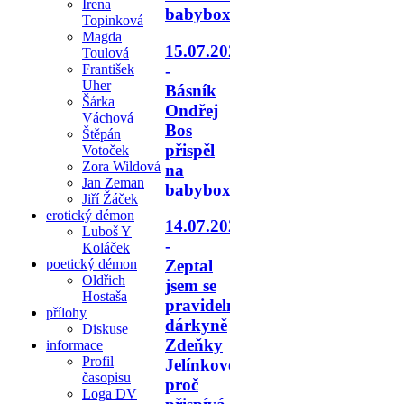
Irena
babyboxu.
Topinková
Magda
15.07.2026
Toulová
-
František
Uher
Básník
Šárka
Ondřej
Váchová
Bos
Štěpán
přispěl
Votoček
Zora Wildová
na
Jan Zeman
babyboxy.
Jiří Žáček
erotický démon
14.07.2026
Luboš Y
-
Koláček
poetický démon
Zeptal
Oldřich
jsem se
Hostaša
pravidelné
přílohy
dárkyně
Diskuse
Zdeňky
informace
Profil
Jelínkové,
časopisu
proč
Loga DV