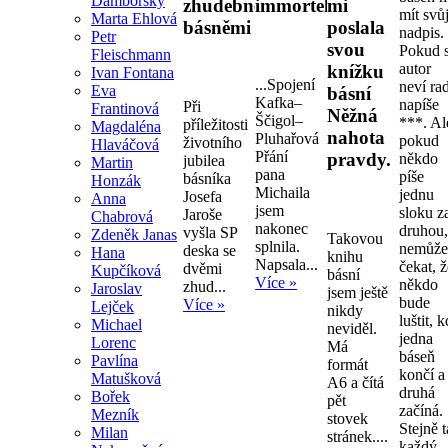
Damborský
zhudebněnými
immortelly.
mi
mít svů
Marta Ehlová
básněmi
poslala
nadpis.
Petr
svou
Pokud s
Fleischmann
autor
knížku
Ivan Fontana
...Spojení
neví ra
Eva
básní
Kafka–
napíše
Při
Frantinová
Něžná
Ščigol–
***. Al
příležitosti
Magdaléna
nahota
Pluhařová
pokud
životního
Hlaváčová
Přání
pravdy.
někdo
jubilea
Martin
pana
píše
básníka
Honzák
Michaila
jednu
Josefa
Anna
jsem
sloku z
Jaroše
Chabrová
nakonec
druhou
vyšla SP
Zdeněk Janas
Takovou
splnila.
nemůž
deska se
Hana
knihu
Napsala...
čekat, 
dvěmi
Kupčíková
básní
Více »
někdo
zhud...
Jaroslav
jsem ještě
bude
Více »
Lejček
nikdy
luštit, 
Michael
neviděl.
jedna
Lorenc
Má
báseň
Pavlína
formát
končí a
Matušková
A6 a čítá
druhá
Bořek
pět
začíná.
Mezník
stovek
Stejně 
Milan
stránek....
každý