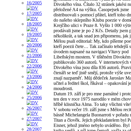
Divokého vína. Čítalo 32 stránek jakési n
přeložené A4 na výšku. Časopejsek jsme
distribuovali s pomocí přátel, kteří toho dn
do našeho sklepního Klubu poezie v domě
Krejčího ulici v Praze 8. Vyšlo 1 000 výti
prodávali jsme je po 2 Kčs. Detaily jsem 
několikrát, a tak snad jen připomenu, jak 
Mélou psali editorial: My, kdo píšeme poez
kteří poezii čtete… Tak začínalo tehdejší 
úvodem napsané na navigaci Vltavy pod
Libeňským mostem. V tištěném Divokém
publikovalo 360 autorů. V internetových
Divokého vína jsou díla 836 autorů. Pravi
čtenáři se teď jistě smějí, protože výše uv
znají nazpaměť. Můj dědeček Jaroslav Ma
učitel a ředitel škol, říkával – opakování 
moudrosti.
Datum 19. září je pro mne památné i proto
ten den v roce 1975 narodilo v mém chov
hříbě klisnička Alma. To taky všichni víte
V sobotu večer 19. září jsme s Mélou reci
básně Michelangela Buonarroti v pořadu
Titan a člověk. Jejich překladatelem byl P
Eisner, jehož jméno nebylo uváděno. Byl 
kniha veršů, z níž jsme čerpali, vyšla za 