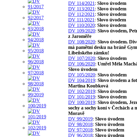
DV 114/2021
:
Slovo úvodem
DV 113/2021
:
Slovo úvodem
DV 112/2021
:
Slovo úvodem
DV 111/2021
:
Slovo úvodem
DV 110/2020
:
Slovo úvodem
DV 109/2020
:
Slovo úvodem, Pet
z Jaroměře
DV 108/2020
:
Slovo úvodem. Div
má pamětní desku na bráně Gym
Libeňského zámku!
DV 107/2020
:
Slovo úvodem
DV 106/2020
:
Umřel Méla Machá
Slovo úvodem
DV 105/2020
:
Slovo úvodem
DV 104/2019
:
Slovo úvodem a fo
Martina Koubková
DV 102/2019
:
Slovo úvodem
DV 101/2019
:
Slovo úvodem
DV 100/2019
:
Slovo úvodem, Jez
sochy a sochy koní v Čechách a 
Moravě
DV 99/2019
:
Slovo úvodem
DV 98/2018
:
Slovo úvodem
DV 97/2018
:
Slovo úvodem
DV 96/2018
:
Slovo úvodem