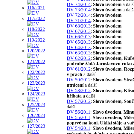
DV 74/2014
:
Slovo úvodem
a dalš
DV 73/2014
:
Slovo úvodem
a dalš
DV 72/2014
:
Slovo úvodem
DV 71/2014
:
Slovo úvodem
DV 68/2013
:
Slovo úvodem
DV 67/2013
:
Slovo úvodem
DV 66/2013
:
Slovo úvodem
DV 65/2013
:
Slovo úvodem
DV 64/2013
:
Slovo úvodem
DV 63/2013
:
Slovo úvodem
DV 62/2012
:
Slovo úvodem, Kuře
podruhé žádá Jaroslavovu ruku
a
DV 61/2012
:
Slovo úvodem, Roz
v prach
a další
DV 59/2012
:
Slovo úvodem, Stra
utrácení
a další
DV 58/2012
:
Slovo úvodem, Klisn
hříbata
a další
DV 57/2012
:
Slovo úvodem, Souč
další
DV 56/2011
:
Slovo úvodem, Minu
DV 55/2011
:
Slovo úvodem, Mile
poprvé na koni, Uklízí stáje a va
DV 54/2011
:
Slovo úvodem, Mile
večerních úvahách a v ranním svě