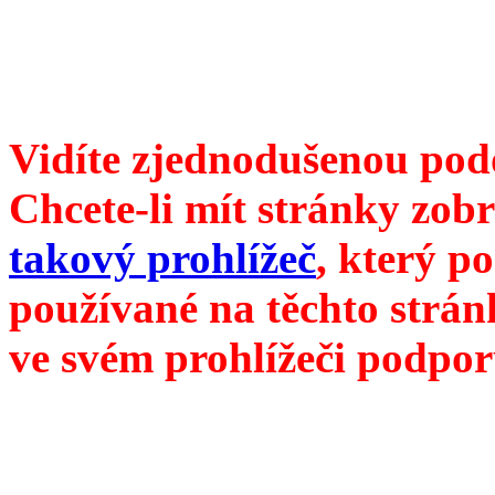
redakce@divokevino.cz
//
///
příští číslo Divokého v
Vidíte zjednodušenou pod
Chcete-li mít stránky zobr
takový prohlížeč
, který p
používané na těchto strán
ve svém prohlížeči podpor