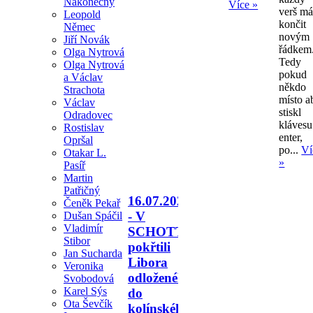
Nakonečný
Více »
verš m
Leopold
končit
Němec
novým
Jiří Novák
řádkem
Olga Nytrová
Tedy
Olga Nytrová
pokud
a Václav
někdo
Strachota
místo a
Václav
stiskl
Odradovec
klávesu
Rostislav
enter,
Opršal
po...
Ví
Otakar L.
»
Pasíř
Martin
Patřičný
16.07.2026
Čeněk Pekař
- V
Dušan Spáčil
Vladimír
SCHOTTU
Stibor
pokřtili
Jan Sucharda
Libora
Veronika
odloženého
Svobodová
Karel Sýs
do
Ota Ševčík
kolínského