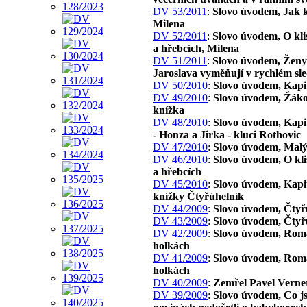
DV 53/2011
:
Slovo úvodem, Jak 
Milena
DV 52/2011
:
Slovo úvodem, O kli
a hřebcích, Milena
DV 51/2011
:
Slovo úvodem, Ženy 
Jaroslava vyměňují v rychlém sl
DV 50/2010
:
Slovo úvodem, Kapi
DV 49/2010
:
Slovo úvodem, Žák
knížka
DV 48/2010
:
Slovo úvodem, Kapit
- Honza a Jirka - kluci Rothovic
DV 47/2010
:
Slovo úvodem, Malý
DV 46/2010
:
Slovo úvodem, O kl
a hřebcích
DV 45/2010
:
Slovo úvodem, Kapit
knížky Čtyřúhelník
DV 44/2009
:
Slovo úvodem, Čtyř
DV 43/2009
:
Slovo úvodem, Čtyř
DV 42/2009
:
Slovo úvodem, Rom
holkách
DV 41/2009
:
Slovo úvodem, Rom
holkách
DV 40/2009
:
Zemřel Pavel Verne
DV 39/2009
:
Slovo úvodem, Co js