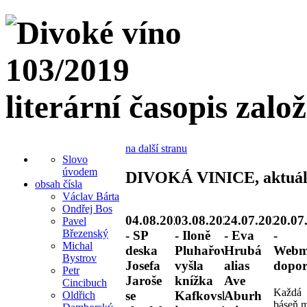
literární časopis zalo
na další stranu
Slovo
úvodem
DIVOKÁ VINICE, aktuál
obsah čísla
Václav Bárta
Ondřej Bos
04.08.2026
03.08.2026
24.07.2026
20.07
Pavel
Březenský
- SP
- Iloně
- Eva
-
Michal
deska
Pluhařové
Hrubá
Webm
Bystrov
Josefa
vyšla
alias
dopor
Petr
Jaroše
knížka
Ave
Cincibuch
Každá
se
Kafkovské
Aburh
Oldřich
báseň 