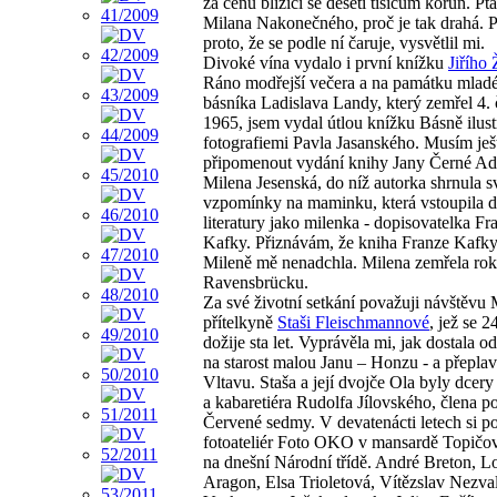
za cenu blížící se deseti tisícům korun. Pta
Milana Nakonečného, proč je tak drahá. 
proto, že se podle ní čaruje, vysvětlil mi.
Divoké vína vydalo i první knížku
Jiřího
Ráno modřejší večera a na památku mlad
básníka Ladislava Landy, který zemřel 4.
1965, jsem vydal útlou knížku Básně ilus
fotografiemi Pavla Jasanského. Musím ješ
připomenout vydání knihy Jany Černé Ad
Milena Jesenská, do níž autorka shrnula s
vzpomínky na maminku, která vstoupila d
literatury jako milenka - dopisovatelka Fr
Kafky. Přiznávám, že kniha Franze Kafk
Mileně mě nenadchla. Milena zemřela ro
Ravensbrücku.
Za své životní setkání považuji návštěvu 
přítelkyně
Staši Fleischmannové
, jež se 24
dožije sta let. Vyprávěla mi, jak dostala o
na starost malou Janu – Honzu - a přeplava
Vltavu. Staša a její dvojče Ola byly dcer
a kabaretiéra Rudolfa Jílovského, člena p
Červené sedmy. V devatenácti letech si po
fotoateliér Foto OKO v mansardě Topič
na dnešní Národní třídě. André Breton, L
Aragon, Elsa Trioletová, Vítězslav Nezva