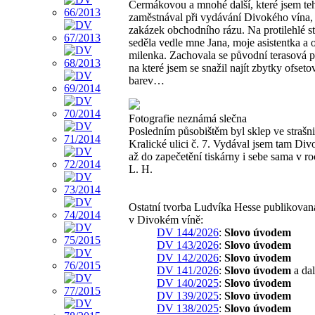
Čermákovou a mnohé další, které jsem te
zaměstnával při vydávání Divokého vína, 
zakázek obchodního rázu. Na protilehlé s
seděla vedle mne Jana, moje asistentka a 
milenka. Zachovala se původní terasová p
na které jsem se snažil najít zbytky ofset
barev…
Fotografie neznámá slečna
Posledním působištěm byl sklep ve strašn
Kralické ulici č. 7. Vydával jsem tam Div
až do zapečetění tiskárny i sebe sama v r
L. H.
Ostatní tvorba Ludvíka Hesse publikovan
v Divokém víně:
DV 144/2026
:
Slovo úvodem
DV 143/2026
:
Slovo úvodem
DV 142/2026
:
Slovo úvodem
DV 141/2026
:
Slovo úvodem
a dal
DV 140/2025
:
Slovo úvodem
DV 139/2025
:
Slovo úvodem
DV 138/2025
:
Slovo úvodem