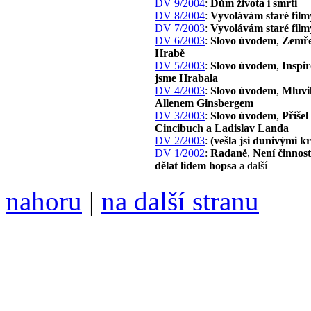
DV 9/2004
:
Dům života i smrti
DV 8/2004
:
Vyvolávám staré film
DV 7/2003
:
Vyvolávám staré film
DV 6/2003
:
Slovo úvodem
,
Zemře
Hrabě
DV 5/2003
:
Slovo úvodem
,
Inspir
jsme Hrabala
DV 4/2003
:
Slovo úvodem
,
Mluvil
Allenem Ginsbergem
DV 3/2003
:
Slovo úvodem
,
Přišel
Cincibuch a Ladislav Landa
DV 2/2003
:
(vešla jsi dunivými 
DV 1/2002
:
Radaně
,
Není činnost
dělat lidem hopsa
a další
nahoru
|
na další stranu
Divoké víno 103/2019 vyšl
6099 /// samozvaný šéfreda
104 00 Praha 10, Hájek 88,