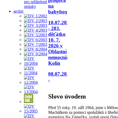
přispívá
pro spřátelené
na
stránky
archiv
babybox.
10.07.2026
- 283.
děťátko
10. 7.
2026 v
Oblastní
nemocnici
Kolín
08.07.2026
-
Slovo úvodem
Před 55 roky, 19. září 1964, jsme s Mélou
Machálkem za pomoci spolužáků z libeň
gymnázia Na Zámečku, vydali první číslo