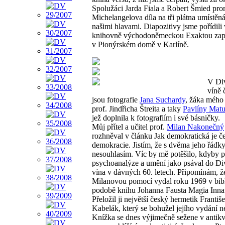
Spolužáci Jarda Fiala a Robert Šmied prom
Michelangelova díla na tři plátna umístěn
našimi hlavami. Diapozitivy jsme pořídili
knihovně východoněmeckou Exaktou zap
v Pionýrském domě v Karlíně.
V Di
víně 
jsou fotografie
Jana Suchardy
, žáka mého 
prof. Jindřicha Štreita a taky
Pavlíny Mat
jež doplnila k fotografiím i své básničky.
Můj přítel a učitel prof.
Milan Nakonečný
rozhněval v článku Jak demokratická je č
demokracie. Jistím, že s dvěma jeho řádk
nesouhlasím. Víc by mě potěšilo, kdyby p
psychoanalýze a umění jako psával do D
vína v dávných 60. letech. Připomínám, ž
Milanovou pomocí vydal roku 1969 v bibl
podobě knihu Johanna Fausta Magia Innat
Přeložil ji největší český hermetik Františ
Kabelák, který se bohužel jejího vydání n
Knížka se dnes výjimečně sežene v antikv