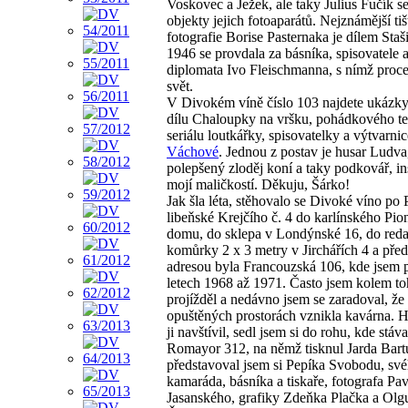
Voskovec a Ježek, ale taky Julius Fučík se 
objekty jejich fotoaparátů. Nejznámější ti
fotografie Borise Pasternaka je dílem Staš
1946 se provdala za básníka, spisovatele 
diplomata Ivo Fleischmanna, s nímž proce
svět.
V Divokém víně číslo 103 najdete ukázky
dílu Chaloupky na vršku, pohádkového te
seriálu loutkářky, spisovatelky a výtvarni
Váchové
. Jednou z postav je husar Ludva
polepšený zloděj koní a taky podkovář, i
mojí maličkostí. Děkuju, Šárko!
Jak šla léta, stěhovalo se Divoké víno po 
libeňské Krejčího č. 4 do karlínského Pi
domu, do sklepa v Londýnské 16, do red
komůrky 2 x 3 metry v Jirchářích 4 a pře
adresou byla Francouzská 106, kde jsem p
letech 1968 až 1971. Často jsem kolem t
projížděl a nedávno jsem se zaradoval, že
opuštěných prostorách vznikla kavárna. 
ji navštívil, sedl jsem si do rohu, kde stáva
Romayor 312, na němž tisknul Jarda Bart
představoval jsem si Pepíka Svobodu, sv
kamaráda, básníka a tiskaře, fotografa Pav
Jasanského, grafiky Zdeňka Plačka a Olg