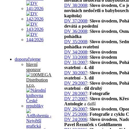
novinách nedočetli o babyboxech
DV 38/2008
:
Slovo úvodem, Co js
novinách nedočetli o babyboxech 
kapitola)
DV 37/2008
:
Slovo úvodem, Poh
devátá a poslední
DV 36/2008
:
Slovo úvodem, Osm
pohádka
DV 35/2008
:
Slovo úvodem, Sed
pohádka svatební
DV 34/2008
:
Slovo úvodem
DV 33/2008
:
Slovo úvodem
doporučujeme
DV 31/2007
:
Slovo úvodem, Poh
hlavní
svatební - 4. díl
sponzor
DV 30/2007
:
Slovo úvodem, Poh
svatební - 3. díl
DV 29/2007
:
Slovo úvodem, Poh
svatební - díl druhý
DV 28/2007
:
Fotografie
DV 27/2007
:
Slovo úvodem, Křes
Antologie
a další
DV 26/2007
:
Slovo úvodem
,
Opon
DV 25/2006
:
Fotografie z cyklu 
DV 24/2006
:
Slovo úvodem
,
Nadc
Pavel Řezníček s Goldflamem