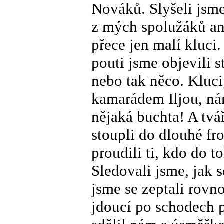
Nováků. Slyšeli jsme
z mých spolužáků an
přece jen malí kluci
pouti jsme objevili 
nebo tak něco. Kluci
kamarádem Iljou, nám
nějaká buchta! A tvář
stoupli do dlouhé fro
proudili ti, kdo do 
Sledovali jsme, jak s
jsme se zeptali rovn
jdoucí po schodech p