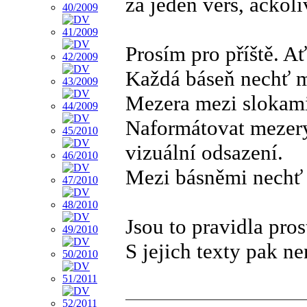
za jeden verš, ačkoli
Prosím pro příště. A
Každá báseň nechť m
Mezera mezi slokami
Naformátovat mezery 
vizuální odsazení.
Mezi básněmi nechť 
Jsou to pravidla pros
S jejich texty pak n