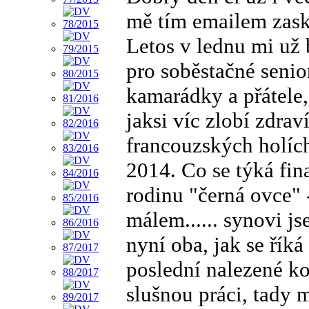
mě tím emailem zask
Letos v lednu mi už
pro soběstačné senio
kamarádky a přátele,
jaksi víc zlobí zdra
francouzských holích
2014. Co se týká fin
rodinu "černá ovce" 
málem...... synovi j
nyní oba, jak se řík
poslední nalezené k
slušnou práci, tady m