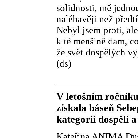
solidnosti, mě jedno
naléhavěji než předtí
Nebyl jsem proti, al
k té menšině dam, c
že svět dospělých vy
(ds)
V letošním ročník
získala báseň Sebe
kategorii dospělí a 
Kateřina ANIMA Du