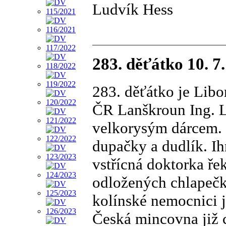
Ludvík Hess
283. děťátko 10. 7
283. děťátko je Lib
ČR Lanškroun Ing. L
velkorysým dárcem. 
dupačky a dudlík. Ih
vstřícná doktorka ře
odložených chlapečk
kolínské nemocnici j
Česká mincovna již 