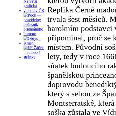
kterou vytvořil aka
Replika Černé madony
trvala šest měsíců.
barokním podstavci 
připomínat, proč se
místem. Původní soš
lety, tedy v roce 16
sňatek budoucího rak
španělskou princezn
doprovodu benedikt
který s sebou ze Špa
Montserratské, která
soška zůstala ve Víd