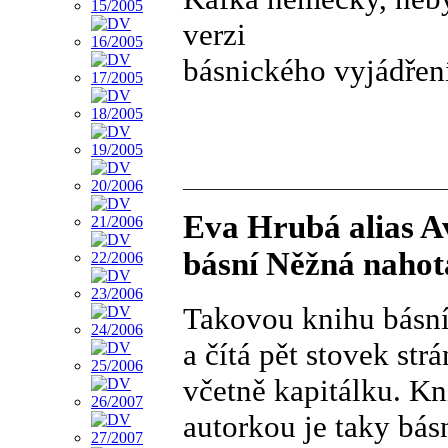
verzi
básnického vyjádřen
Eva Hrubá alias A
básní Něžná nahot
Takovou knihu básní
a čítá pět stovek st
včetně kapitálku. Kn
autorkou je taky bás