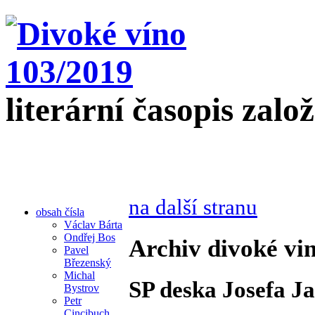
literární časopis zalo
na další stranu
obsah čísla
Václav Bárta
Ondřej Bos
Archiv divoké vin
Pavel
Březenský
Michal
SP deska Josefa J
Bystrov
Petr
Cincibuch