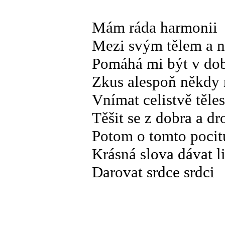
Mám ráda harmonii
Mezi svým tělem a n
Pomáhá mi být v dob
Zkus alespoň někdy 
Vnímat celistvě těles
Těšit se z dobra a d
Potom o tomto pocitu
Krásná slova dávat 
Darovat srdce srdci