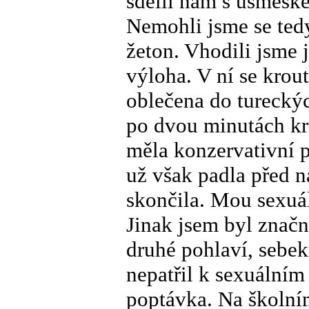
sdělil nám s úsměšk
Nemohli jsme se tedy 
žeton. Vhodili jsme 
výloha. V ní se krou
oblečena do tureckýc
po dvou minutách kro
měla konzervativní p
už však padla před 
skončila. Mou sexuál
Jinak jsem byl značn
druhé pohlaví, sebek
nepatřil k sexuálním
poptávka. Na školním