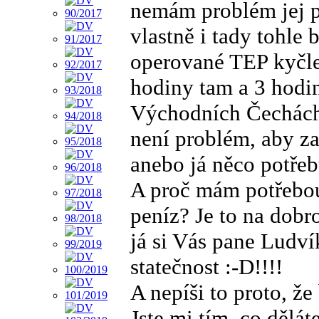
nemám problém jej p
vlastně i tady tohle 
operované TEP kyčle
hodiny tam a 3 hodi
Východních Čechách
není problém, aby za
anebo já něco potřeb
A proč mám potřebou
peníz? Je to na dobr
já si Vás pane Ludv
statečnost :-D!!!!
A nepíši to proto, že
Jste mi tím, co dělát