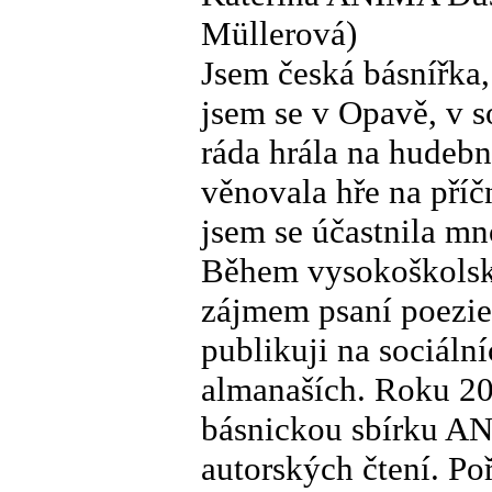
Müllerová)
Jsem česká básnířka,
jsem se v Opavě, v so
ráda hrála na hudebn
věnovala hře na příč
jsem se účastnila mn
Během vysokoškolsk
zájmem psaní poezie 
publikuji na sociální
almanaších. Roku 20
básnickou sbírku 
autorských čtení. Po