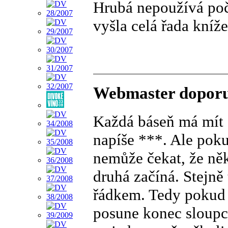
Hrubá nepoužívá počí
vyšla celá řada kníž
Webmaster doporu
Každá báseň má mít s
napíše ***. Ale poku
nemůže čekat, že něk
druhá začíná. Stejn
řádkem. Tedy pokud n
posune konec sloupce