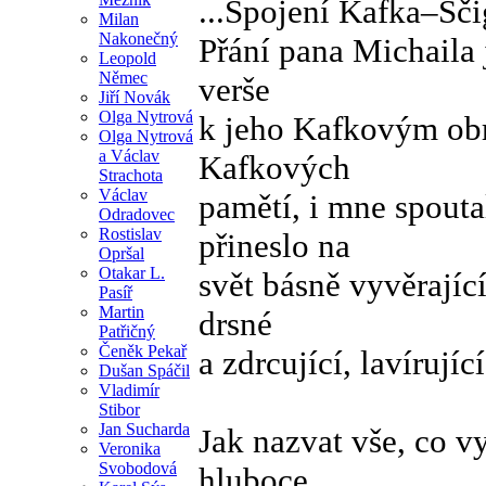
...Spojení Kafka–Šč
Milan
Nakonečný
Přání pana Michaila 
Leopold
Němec
verše
Jiří Novák
Olga Nytrová
k jeho Kafkovým obra
Olga Nytrová
a Václav
Kafkových
Strachota
Václav
pamětí, i mne spout
Odradovec
Rostislav
přineslo na
Opršal
Otakar L.
svět básně vyvěrajíc
Pasíř
Martin
drsné
Patřičný
Čeněk Pekař
a zdrcující, lavírujíc
Dušan Spáčil
Vladimír
Stibor
Jan Sucharda
Jak nazvat vše, co v
Veronika
Svobodová
hluboce