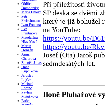
Při příležitosti živo
Oldřich
Damborský
SP deska se dvěmi z
Marta Ehlová
Petr
který je již bohužel 
Fleischmann
Ivan Fontana
na YouTube:
Eva
Frantinová
https://youtu.be/D6
Magdaléna
Hlaváčová
https://youtu.be/Rk
Martin
Honzák
Josef (Ota) Jaroš pu
Anna
Chabrová
sedmdesátých let.
Zdeněk Janas
Hana
Kupčíková
Jaroslav
Lejček
Michael
Lorenc
Pavlína
Iloně Pluhařové v
Matušková
Bořek
Mezník