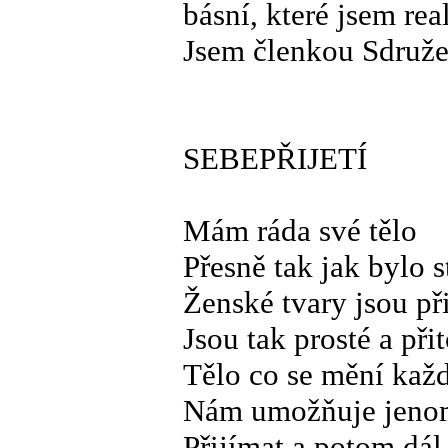
básní, které jsem re
Jsem členkou Sdruže
SEBEPŘIJETÍ
Mám ráda své tělo
Přesně tak jak bylo 
Ženské tvary jsou př
Jsou tak prosté a při
Tělo co se mění kaž
Nám umožňuje jenom 
Přijímat a potom dál