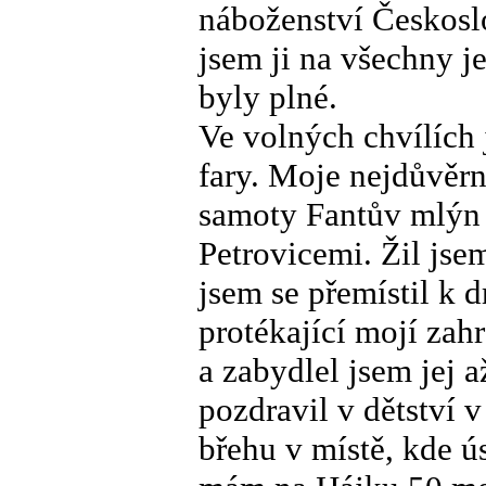
náboženství Českosl
jsem ji na všechny je
byly plné.
Ve volných chvílích 
fary. Moje nejdůvěrn
samoty Fantův mlýn 
Petrovicemi. Žil js
jsem se přemístil k
protékající mojí za
a zabydlel jsem jej 
pozdravil v dětství 
břehu v místě, kde ú