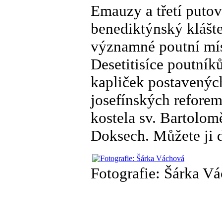
Emauzy a třetí putov
benediktýnský klášte
významné poutní míst
Desetitisíce poutní
kapliček postavenýc
josefínských reforem
kostela sv. Bartolo
Doksech. Můžete ji d
Fotografie: Šárka V