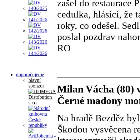
zašel do restaurace P
cedulka, hlásící, že
roky, co odešel. Sedl
poslal pozdrav nahor
RO
doporučujeme
hlavní
sponzor
Milan Vácha (80) v
Černé madony mon
Na hradě Bezděz byl
Škodou vysvěcena re