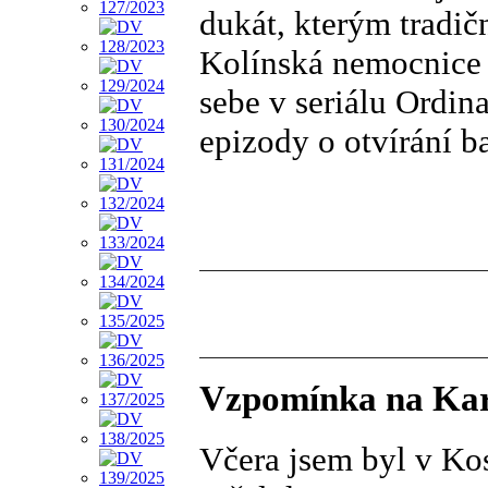
dukát, kterým tradič
Kolínská nemocnice j
sebe v seriálu Ordin
epizody o otvírání 
Vzpomínka na Kar
Včera jsem byl v Kos