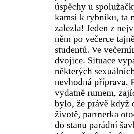
úspěchy u spolužačky
kamsi k rybníku, ta 
zalezla! Jeden z nejv
něm po večerce tajně
studentů. Ve večerním
dvojice. Situace vyp
některých sexuálních
nevhodná příprava. P
vydatně rumem, zají
bylo, že právě když
životě, partnerka ot
do stanu parádní šavl