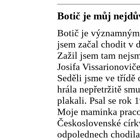
Botič je můj nejdů
Botič je významným
jsem začal chodit v 
Zažil jsem tam nejsm
Josifa Vissarionovič
Seděli jsme ve třídě
hrála nepřetržitě sm
plakali. Psal se rok 
Moje maminka pracov
Československé církv
odpolednech chodila