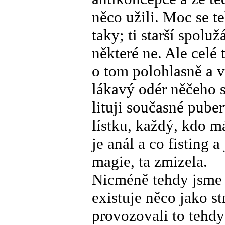
něco užili. Moc se t
taky; ti starší spoluž
některé ne. Ale celé
o tom polohlasně a 
lákavý odér něčeho 
lituji současné pube
lístku, každý, kdo má
je anál a co fisting 
magie, ta zmizela.
Nicméně tehdy jsme s
existuje něco jako s
provozovali to tehd