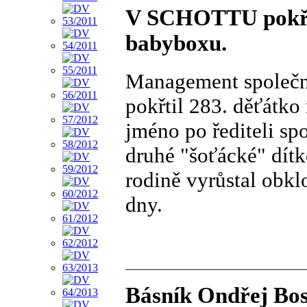
V SCHOTTU pokřti
babyboxu.
Management společ
pokřtil 283. děťátko
jméno po řediteli spo
druhé "šoťácké" dít
rodině vyrůstal obkl
dny.
Básník Ondřej Bos