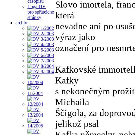
časopisu
Slovo imortela, fran
Loga DV
pro spřátelené
která
stránky
archiv
nevadne ani po usuše
výraz jako
označení pro nesmrte
Kafkovské immortell
Kafky
s nekonečným prožit
Michaila
Ščigola, za doprovod
jelikož psal
Kafka německy, neby