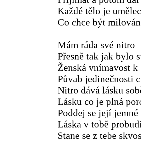
Každé tělo je umělec
Co chce být milová
Mám ráda své nitro
Přesně tak jak bylo 
Ženská vnímavost k o
Půvab jedinečnosti c
Nitro dává lásku so
Lásku co je plná po
Poddej se její jemné
Láska v tobě probudí
Stane se z tebe skvos