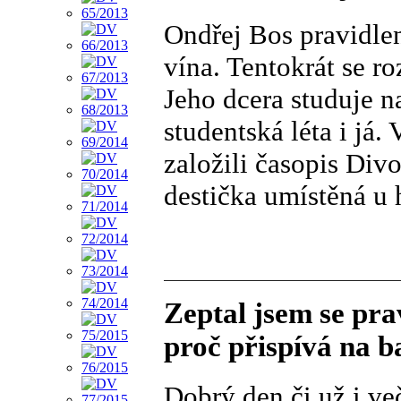
Ondřej Bos pravidle
vína. Tentokrát se r
Jeho dcera studuje n
studentská léta i já
založili časopis Div
destička umístěná u 
Zeptal jsem se pr
proč přispívá na 
Dobrý den či už i ve