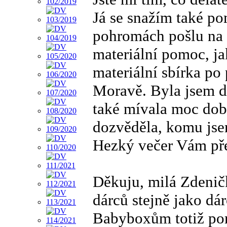
Já se snažím také po
pohromách pošlu na s
materiální pomoc, ja
materiální sbírka po
Moravě. Byla jsem d
také mívala moc dob
dozvěděla, komu jse
Hezký večer Vám pře
Děkuju, milá Zdeni
dárců stejně jako dá
Babyboxům totiž po