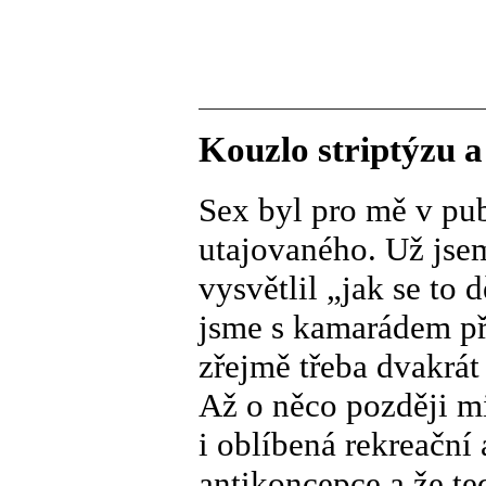
Kouzlo striptýzu a
Sex byl pro mě v pu
utajovaného. Už jsem
vysvětlil „jak se to d
jsme s kamarádem př
zřejmě třeba dvakrát
Až o něco později mi 
i oblíbená rekreační 
antikoncepce a že te