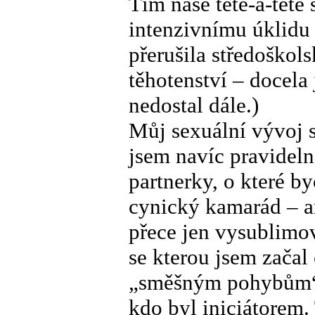
Tím naše tête-à-tête
intenzivnímu úklidu 
přerušila středoško
těhotenství – docela 
nedostal dále.)
Můj sexuální vývoj s
jsem navíc pravideln
partnerky, o které by
cynický kamarád – an
přece jen vysublimov
se kterou jsem začal
„směšným pohybům“. 
kdo byl iniciátorem. 