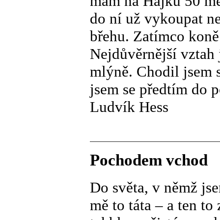
mám na Hájku 50 met
do ní už vykoupat n
břehu. Zatímco koně
Nejdůvěrnější vztah
mlýně. Chodil jsem s
jsem se předtím do p
Ludvík Hess
Pochodem vchod
Do světa, v němž jse
mě to táta – a ten to