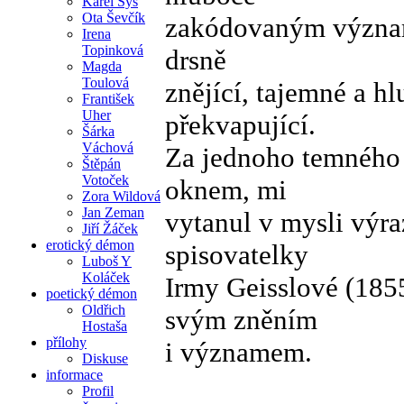
Karel Sýs
Ota Ševčík
zakódovaným význam
Irena
Topinková
drsně
Magda
Toulová
znějící, tajemné a 
František
Uher
překvapující.
Šárka
Váchová
Za jednoho temného 
Štěpán
Votoček
oknem, mi
Zora Wildová
Jan Zeman
vytanul v mysli výra
Jiří Žáček
erotický démon
spisovatelky
Luboš Y
Koláček
Irmy Geisslové (1855
poetický démon
Oldřich
svým zněním
Hostaša
přílohy
i významem.
Diskuse
informace
Profil