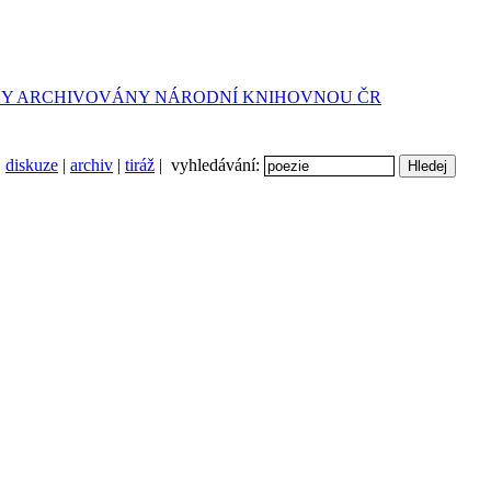
diskuze
|
archiv
|
tiráž
| vyhledávání: