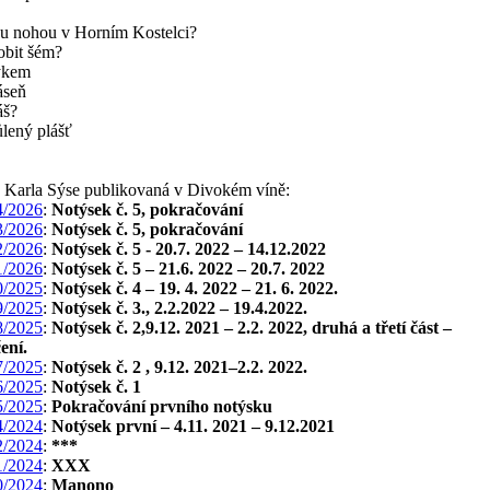
ou nohou v Horním Kostelci?
obit šém?
zykem
áseň
áš?
lený plášť
a Karla Sýse publikovaná v Divokém víně:
/2026
:
Notýsek č. 5, pokračování
/2026
:
Notýsek č. 5, pokračování
/2026
:
Notýsek č. 5 - 20.7. 2022 – 14.12.2022
/2026
:
Notýsek č. 5 – 21.6. 2022 – 20.7. 2022
/2025
:
Notýsek č. 4 – 19. 4. 2022 – 21. 6. 2022.
/2025
:
Notýsek č. 3., 2.2.2022 – 19.4.2022.
/2025
:
Notýsek č. 2,9.12. 2021 – 2.2. 2022, druhá a třetí část –
ení.
/2025
:
Notýsek č. 2 , 9.12. 2021–2.2. 2022.
/2025
:
Notýsek č. 1
/2025
:
Pokračování prvního notýsku
/2024
:
Notýsek první – 4.11. 2021 – 9.12.2021
/2024
:
***
/2024
:
XXX
/2024
:
Manono