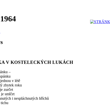
 1964
u
s
KA V KOSTELECKÝCH LUKÁCH
dánku –
 spánku
jednou v létě
elý zbytek roku
je zurčet
 je smlčet
nutých i nespláchnutých hříchů
 tichu