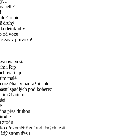
ěly…
s belli?
!
 de Comte!
rš druhý
ako letokruhy
o od vozu
 je zas v provozu!
valova vesta
ím i Říp
achovají líp
kům malé
p rozléhají v nádražní hale
básní spadlých pod koberec
stním životem
ásí
ě
edna přes druhou
írodu:
u zrodu
ako dřevoměřič znárodněných lesů
aždý strom třesu