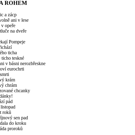
ZA ROHEM
ic a zácp
olně ani v lese
e v opeře
tluče na dveře
ekají Pompeje
ichází
ého ticha
e ticho teskné
ni v básni nerozbřeskne
oví eurochrti
 smrti
ový krám
ový chrám
izované chcanky
udánky!
ází pád
 listopad
t roků
říjnový sen pad
idala do kroku
áda proroků