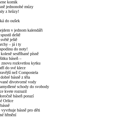
žene komik
sně jednonohé múzy
ly z hrůzy!
éká do oušek
 sejdem v jednom kalendáři
pustil deště
světě ještě
rchy – já i ty
spodinu do noty!
 koleně sestříhané písně
šitku báseň –
 znovu rozkvetlou kytku
tří do své klece
dravější než Compostela
i dobré básně z těla
ované divotvorné vody
 namydlené schody do svobody
ce kvete rozrazil
oročně báseň porazí
é Orlice
 básně
 vyvrhuje básně pro děti
ené hřmění