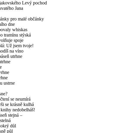
ajakovského Levý pochod
svatého Jana
kánky pro malé občánky
ního dne
ovaly whiskas
o tramínu stýská
volňuje spoje
lá: Už jsem tvoje!
odíš na víno
báseň utrhne
utrhne
ne
vrhne
trhne
u ustrne
sne?
čtení se neumírá
ši se krásně kulhá
 knihy nedobelháš!
seň stejná –
 stelná
okrý důl
sně půl