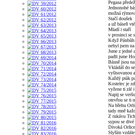
Pegasa přede
Jednonohé bá
možná rýmova
Stačí doušek
a už báseň vt
Mladí i staří
v prosinci se
Když Pánbůh s
nebyl jsem na 
Jsme z jedné a
padli jsme Ho
Básně jsou na
Vkládáš do se
vyšisovanou a
Každý pták pa
Kostelec je z
vyžene ti zlé 
Napij se verš
otevřou se ti
Na břehu Orli
tady mně každ
Z rukávu Tich
sypou se divé
Divoká Orlice
Slyším vzdál