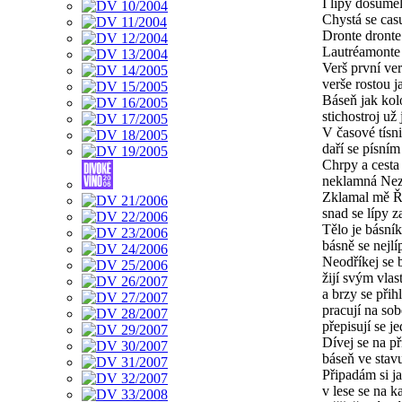
I lípy došum
Chystá se casu
Dronte dronte
Lautréamonte
Verš první ve
verše rostou j
Báseň jak kol
stichostroj už
V časové tísni
daří se písním
Chrpy a cesta
neklamná Nez
Zklamal mě Ř
snad se lípy z
Tělo je básní
básně se nejlí
Neodříkej se 
žijí svým vla
a brzy se přihl
pracují na sob
přepisují se j
Dívej se na př
báseň ve stav
Připadám si j
v lese se na k