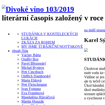
literární časopis založený v roce
na další stran
STUDÁNKA V KOSTELECKÝCH
LUKÁCH
Karel Sý
ZKÁZA ZA ROHEM
MY JSME TI BÁJEČNÍ NOTÝSKOVÉ
obsah čísla
Václav Bárta
STUDÁN
Ondřej Bos
Pavel Březenský
Michal Bystrov
Úkolovat stu
Petr Cincibuch
nutit vodu ke
Oldřich Damborský
Vidíme se jen 
Marta Ehlová
ale ty tečeš c
Petr Fleischmann
Úkol básníků 
Ivan Fontana
úkol studánky
Eva Frantinová
seznam splách
Magdaléna Hlaváčová
a vyschnout v
Martin Honzák