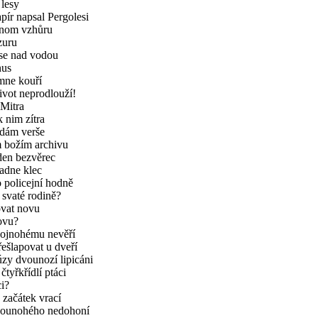
 lesy
apír napsal Pergolesi
enom vzhůru
zuru
se nad vodou
nus
 mne kouří
život neprodlouží!
Mitra
 nim zítra
edám verše
 božím archivu
 den bezvěrec
padne klec
o policejní hodně
 svaté rodině?
ovat novu
ovu?
ojnohému nevěří
řešlapovat u dveří
zy dvounozí lipicáni
 čtyřkřídlí ptáci
ci?
a začátek vrací
ounohého nedohoní