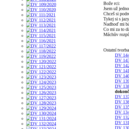
Bože rci:
Jsem už jedn
Chceš si podr
Tykej si s ja
Nadhoď mi b
Co mi za to d
Máchův rozpů
Ostatní tvorb
DV 144
DV 143
DV 142
DV 141
DV 140
DV 139
DV 138
dokonč
DV 137
DV 136
DV 135
DV 134
DV 132
DV 131
DV 130