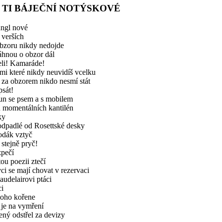
 TI BÁJEČNÍ NOTÝSKOVÉ
ungl nové
 verších
bzoru nikdy nedojde
áhnou o obzor dál
eli! Kamaráde!
ěmi které nikdy neuvidíš vcelku
za obzorem nikdo nesmí stát
sát!
un se psem a s mobilem
 momentálních kantilén
ky
 odpadlé od Rosettské desky
odák vztyč
 stejně pryč!
zpečí
ou poezii ztečí
ci se mají chovat v rezervaci
audelairovi ptáci
ci
dnoho kořene
 je na vymření
ený odstřel za devizy