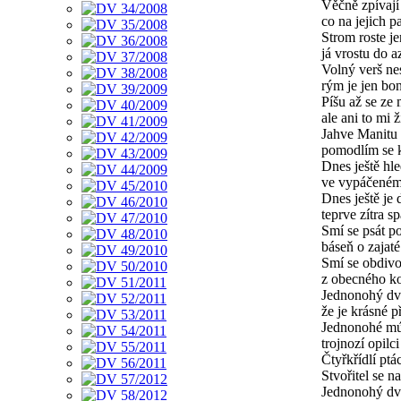
Věčně zpívají
co na jejich p
Strom roste j
já vrostu do a
Volný verš ne
rým je jen bo
Píšu až se ze
ale ani to mi 
Jahve Manitu 
pomodlím se k
Dnes ještě hl
ve vypáčeném
Dnes ještě je
teprve zítra s
Smí se psát p
báseň o zajaté
Smí se obdiv
z obecného k
Jednonohý dv
že je krásné p
Jednonohé mú
trojnozí opilci
Čtyřkřídlí ptá
Stvořitel se n
Jednonohý dv