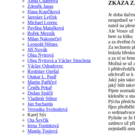
Anna Chabrová
ZKÁZA 
Zdeněk Janas
Hana Kupčíková
Je doba tlačen
Jaroslav Lejček
neuprdneš se v
Michael Lorenc
natož na ples
Pavlína Matušková
Ale Vesuv už 
Bořek Mezník
bere za kliku
Milan Nakonečný
a za dveřmi č
Leopold Němec
Za technem př
Jiří Novák
brázda břeskn
Olga Nytrová
a za ní se hrn
Olga Nytrová a Václav Strachota
Možná se už a
Václav Odradovec
I pětihvězdičk
Rostislav Opršal
ulichvaří se k
Otakar L. Pasíř
Jaký pán tak
Martin Patřičný
jaký bůh tak
Čeněk Pekař
Pijete normal
Dušan Spáčil
klekněte u st
Vladimír Stibor
Pýcha předch
Jan Sucharda
říjen předběhl
Veronika Svobodová
o sedmadvace
Karel Sýs
Pyšníte se že 
Ota Ševčík
zatímco už př
Irena Topinková
nejmladší arm
Magda Toulová