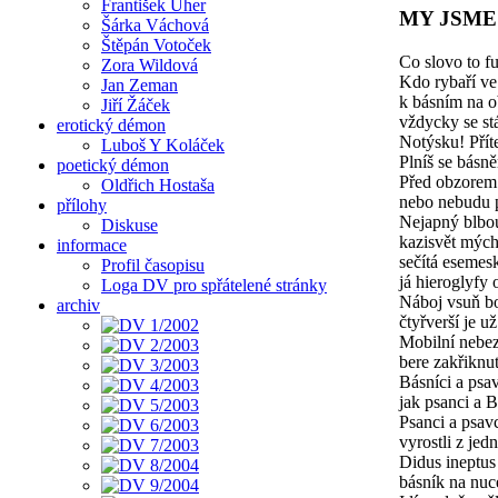
František Uher
MY JSME
Šárka Váchová
Štěpán Votoček
Co slovo to f
Zora Wildová
Kdo rybaří ve
Jan Zeman
k básním na o
Jiří Žáček
vždycky se st
erotický démon
Notýsku! Přít
Luboš Y Koláček
Plníš se básn
poetický démon
Před obzorem 
Oldřich Hostaša
nebo nebudu p
přílohy
Nejapný blbo
Diskuse
kazisvět mých
informace
sečítá esemes
Profil časopisu
já hieroglyfy
Loga DV pro spřátelené stránky
Náboj vsuň b
archiv
čtyřverší je už
Mobilní nebe
bere zakřiknut
Básníci a psav
jak psanci a B
Psanci a psav
vyrostli z je
Didus ineptus
básník na nuc