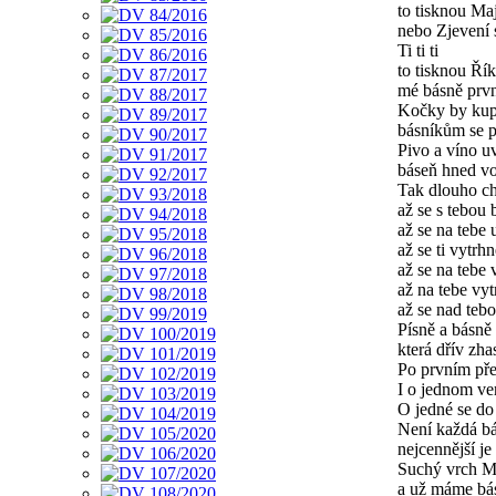
to tisknou M
nebo Zjevení 
Ti ti ti
to tisknou Ří
mé básně prv
Kočky by kup
básníkům se p
Pivo a víno u
báseň hned vo
Tak dlouho ch
až se s tebou 
až se na tebe 
až se ti vytrh
až se na tebe 
až na tebe vy
až se nad tebo
Písně a básně
která dřív zha
Po prvním pře
I o jednom ver
O jedné se do
Není každá bá
nejcennější je
Suchý vrch M
a už máme bá