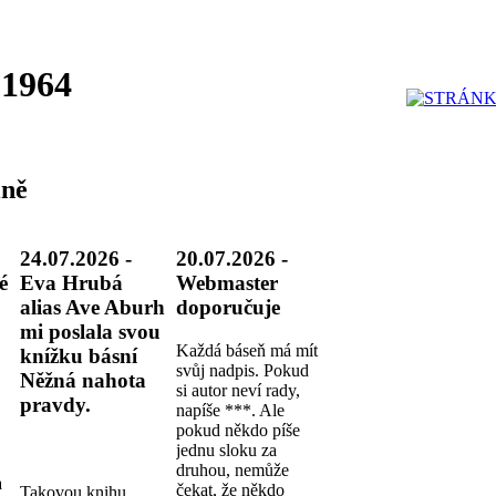
 1964
ně
24.07.2026 -
20.07.2026 -
é
Eva Hrubá
Webmaster
alias Ave Aburh
doporučuje
mi poslala svou
Každá báseň má mít
knížku básní
svůj nadpis. Pokud
Něžná nahota
si autor neví rady,
pravdy.
napíše ***. Ale
pokud někdo píše
jednu sloku za
druhou, nemůže
a
čekat, že někdo
Takovou knihu