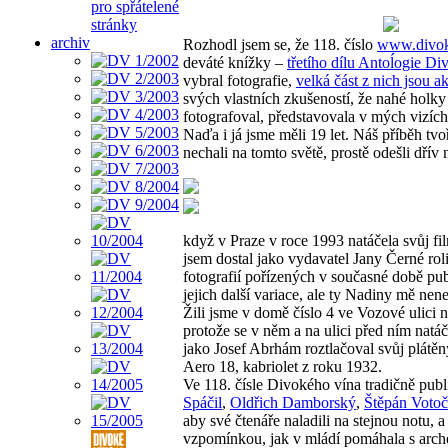
pro spřátelené
stránky
archiv
Rozhodl jsem se, že 118. číslo
www.divok
deváté knížky –
třetího dílu Antoĺogie D
vybral fotografie,
velká část z nich jsou ak
svých vlastních zkušeností, že nahé holky
fotografoval, představovala v mých vizích
Naďa i já jsme měli 19 let. Náš příběh tvo
nechali na tomto světě, prostě odešli dřív n
když v Praze v roce 1993 natáčela svůj 
jsem dostal jako vydavatel Jany Černé ro
fotografií pořízených v současné době pub
jejich další variace, ale ty Nadiny mě nene
Žili jsme v domě číslo 4 ve Vozové ulici
protože se v něm a na ulici před ním natá
jako Josef Abrhám roztlačoval svůj plátěn
Aero 18, kabriolet z roku 1932.
Ve 118. čísle Divokého vína tradičně publ
Spáčil
,
Oldřich Damborský
,
Štěpán Voto
aby své čtenáře naladili na stejnou notu, a 
vzpomínkou, jak v mládí pomáhala s arc