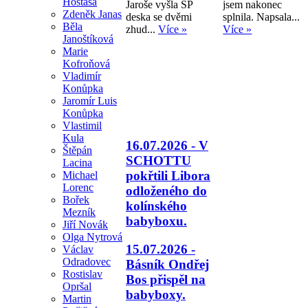
Hostaša
Jaroše vyšla SP
jsem nakonec
Zdeněk Janas
deska se dvěmi
splnila. Napsala...
Běla
zhud...
Více »
Více »
Janoštíková
Marie
Kofroňová
Vladimír
Konůpka
Jaromír Luis
Konůpka
Vlastimil
Kula
16.07.2026 - V
Štěpán
SCHOTTU
Lacina
pokřtili Libora
Michael
Lorenc
odloženého do
Bořek
kolínského
Mezník
babyboxu.
Jiří Novák
Olga Nytrová
15.07.2026 -
Václav
Odradovec
Básník Ondřej
Rostislav
Bos přispěl na
Opršal
babyboxy.
Martin