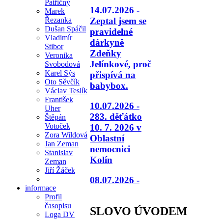
Patřičný
14.07.2026 -
Marek
Řezanka
Zeptal jsem se
Dušan Spáčil
pravidelné
Vladimír
dárkyně
Stibor
Zdeňky
Veronika
Jelínkové, proč
Svobodová
Karel Sýs
přispívá na
Oto Sěvčík
babybox.
Václav Teslík
František
10.07.2026 -
Uher
283. děťátko
Štěpán
Votoček
10. 7. 2026 v
Zora Wildová
Oblastní
Jan Zeman
nemocnici
Stanislav
Kolín
Zeman
Jiří Žáček
08.07.2026 -
informace
Profil
časopisu
SLOVO ÚVODEM
Loga DV