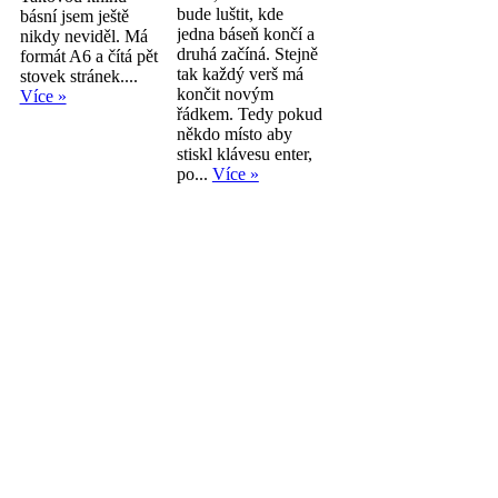
bude luštit, kde
básní jsem ještě
jedna báseň končí a
nikdy neviděl. Má
druhá začíná. Stejně
formát A6 a čítá pět
tak každý verš má
stovek stránek....
končit novým
Více »
řádkem. Tedy pokud
někdo místo aby
stiskl klávesu enter,
po...
Více »