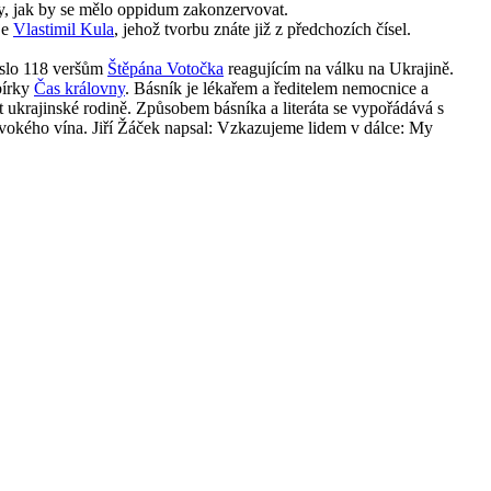
hy, jak by se mělo oppidum zakonzervovat.
je
Vlastimil Kula
, jehož tvorbu znáte již z předchozích čísel.
íslo 118 veršům
Štěpána Votočka
reagujícím na válku na Ukrajině.
bírky
Čas královny
. Básník je lékařem a ředitelem nemocnice a
yt ukrajinské rodině. Způsobem básníka a literáta se vypořádává s
vokého vína. Jiří Žáček napsal: Vzkazujeme lidem v dálce: My