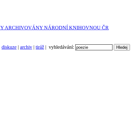
diskuze
|
archiv
|
tiráž
| vyhledávání: