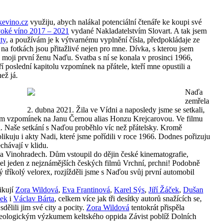
evino.cz
využiju, abych nalákal potenciální čtenáře ke koupi své
ivoké víno 2017 – 2021
vydané Nakladatelstvím Slovart. A tak jsem
ty
, a používám je k výtvarnému vyplnění čísla, předpokládaje ze
 na fotkách jsou přitažlivé nejen pro mne. Dívka, s kterou jsem
 moji první ženu Naďu. Svatba s ní se konala v prosinci 1966,
ří poslední kapitolu vzpomínek na přátele, kteří mne opustili a
ež já.
Naďa
zemřela
2. dubna 2021. Žila ve Vídni a naposledy jsme se setkali,
film vzpomínek na Janu Černou alias Honzu Krejcarovou. Ve filmu
li. Naše setkání s Naďou proběhlo víc než přátelsky. Kromě
likuju i akty Nadi, které jsme pořídili v roce 1966. Dodnes pořizuju
chávají v klidu.
 na Vinohradech. Dům vstoupil do dějin české kinematografie,
čel jeden z nejznámějších českých filmů Vrchní, prchni! Podobně
ý tříkolý velorex, rozjížděli jsme s Naďou svůj první automobil
ikují
Zora Wildová
,
Eva Frantinová
,
Karel Sýs
,
Jiří Žáček
,
Dušan
ček
i
Václav Bárta
, celkem více jak tři desítky autorů snažících se,
sdělili jim své city a pocity.
Zora Wildová
tentokrát přispěla
heologickým výzkumem keltského oppida Závist poblíž Dolních