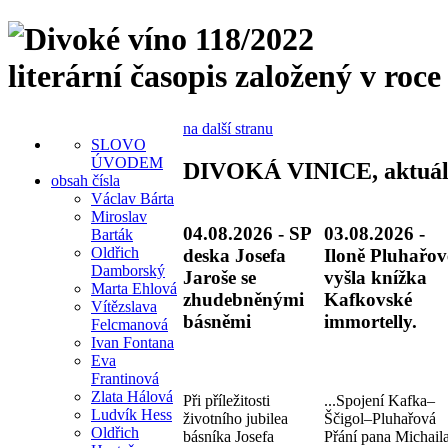
literární časopis založený v roce
na další stranu
SLOVO
ÚVODEM
DIVOKÁ VINICE, aktuál
obsah čísla
Václav Bárta
Miroslav
04.08.2026 - SP
03.08.2026 -
Barták
Oldřich
deska Josefa
Iloně Pluhařov
Damborský
Jaroše se
vyšla knížka
Marta Ehlová
zhudebněnými
Kafkovské
Vítězslava
básněmi
immortelly.
Felcmanová
Ivan Fontana
Eva
Frantinová
Zlata Hálová
Při příležitosti
...Spojení Kafka–
Ludvík Hess
životního jubilea
Ščigol–Pluhařová
Oldřich
básníka Josefa
Přání pana Michail