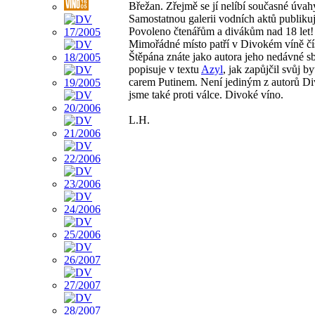
Břežan. Zřejmě se jí nelíbí současné úva
Samostatnou galerii vodních aktů publiku
Povoleno čtenářům a divákům nad 18 let!
Mimořádné místo patří v Divokém víně č
Štěpána znáte jako autora jeho nedávné s
popisuje v textu
Azyl
, jak zapůjčil svůj b
carem Putinem. Není jediným z autorů Di
jsme také proti válce. Divoké víno.
L.H.