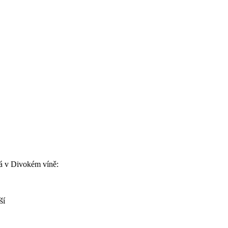
á v Divokém víně:
ší