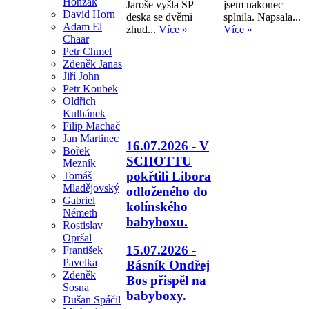
Honzák
Jaroše vyšla SP
jsem nakonec
David Horn
deska se dvěmi
splnila. Napsala...
Adam El
zhud...
Více »
Více »
Chaar
Petr Chmel
Zdeněk Janas
Jiří John
Petr Koubek
Oldřich
Kulhánek
Filip Machač
Jan Martinec
16.07.2026 - V
Bořek
SCHOTTU
Mezník
pokřtili Libora
Tomáš
Mladějovský
odloženého do
Gabriel
kolínského
Németh
babyboxu.
Rostislav
Opršal
15.07.2026 -
František
Pavelka
Básník Ondřej
Zdeněk
Bos přispěl na
Sosna
babyboxy.
Dušan Spáčil