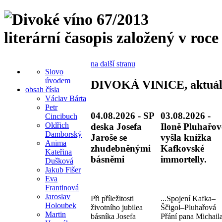
literární časopis založený v roce
na další stranu
Slovo
úvodem
DIVOKÁ VINICE, aktuál
obsah čísla
Václav Bárta
Petr
04.08.2026 - SP
03.08.2026 -
Cincibuch
Oldřich
deska Josefa
Iloně Pluhařov
Damborský
Jaroše se
vyšla knížka
Anima
zhudebněnými
Kafkovské
Kateřina
básněmi
immortelly.
Dušková
Jakub Fišer
Eva
Frantinová
Jaroslav
Při příležitosti
...Spojení Kafka–
Holoubek
životního jubilea
Ščigol–Pluhařová
Martin
básníka Josefa
Přání pana Michail