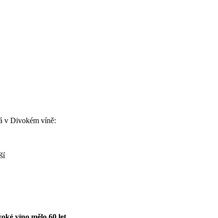
á v Divokém víně:
ší
oké víno mělo 60 let