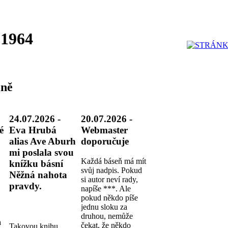
 1964
ně
24.07.2026 -
20.07.2026 -
é
Eva Hrubá
Webmaster
alias Ave Aburh
doporučuje
mi poslala svou
Každá báseň má mít
knížku básní
svůj nadpis. Pokud
Něžná nahota
si autor neví rady,
pravdy.
napíše ***. Ale
pokud někdo píše
jednu sloku za
druhou, nemůže
a
čekat, že někdo
Takovou knihu