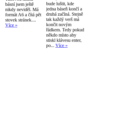
bude luštit, kde
básní jsem ještě
jedna báseň končí a
nikdy neviděl. Má
druhá začíná. Stejně
formát A6 a čítá pět
tak každý verš má
stovek stránek....
končit novým
Více »
řádkem. Tedy pokud
někdo místo aby
stiskl klávesu enter,
po...
Více »