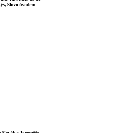
Sýs, Slovo úvodem
r Novák z Jaroměře