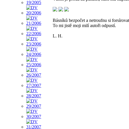
Básníků bezpočet a netroufnu si forsírova
To mi jistě moji milí autoři odpustí.
L. H.