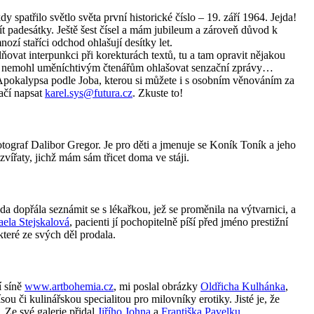
 spatřilo světlo světa první historické číslo – 19. září 1964. Jejda!
t padesátky. Ještě šest čísel a mám jubileum a zároveň důvod k
í staříci odchod ohlašují desítky let.
ovat interpunkci při korekturách textů, tu a tam opravit nějakou
ch nemohl uměníchtivým čtenářům ohlašovat senzační zprávy…
pokalypsa podle Joba, kterou si můžete i s osobním věnováním za
ačí napsat
karel.sys@futura.cz
. Zkuste to!
otograf Dalibor Gregor. Je pro děti a jmenuje se Koník Toník a jeho
zvířaty, jichž mám sám třicet doma ve stáji.
da dopřála seznámit se s lékařkou, jež se proměnila na výtvarnici, a
ela Stejskalová
, pacienti jí pochopitelně píší před jméno prestižní
ěkteré ze svých děl prodala.
í síně
www.artbohemia.cz
, mi poslal obrázky
Oldřicha Kulhánka
,
u či kulinářskou specialitou pro milovníky erotiky. Jisté je, že
. Ze své galerie přidal
Jiřího Johna
a
Františka Pavelku
.