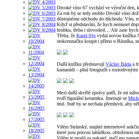
Divoké víno 67 vychází ve výroční den, kdy
Za rok by se tedy mohlo Divoké víno doží
důstojnému odchodu do důchodu. Vím, mnoz
Když si představím, že bych nemusel doplň
hrubku, třeba i slovosled… Ale zase by
Třeba, že
Karel Sýs
vydal novou knížku A
stokorunačku koupit i přímo u Básníka, st
Další knížku představují
Václav Bárta
a f
kamarádi – plná fotografií s roztodivnými 
Mezi další skvělé zprávy patří, že mi náho
tvoří figurální keramiku. Jmenuje se
Micha
titul. Jistě by se nechala přemluvit, aby n
Vilém Stránský, majitel internetové aukčn
které jsou pravou lahůdkou, obloženou míso
Vilém je prodá za pakatel, stačí mu napsat