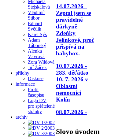
Michaela
14.07.2026 -
Stejskalová
Vladimír
Zeptal jsem se
Stibor
pravidelné
Eduard
dárkyně
Světlík
Zdeňky
Karel Sýs
Jelínkové, proč
Adam
Táborský
přispívá na
Alenka
babybox.
Vávrová
Zora Wildová
10.07.2026 -
Jiří Žáček
283. děťátko
přílohy
Diskuse
10. 7. 2026 v
informace
Oblastní
Profil
nemocnici
časopisu
Kolín
Loga DV
pro spřátelené
08.07.2026 -
stránky
archiv
Slovo úvodem