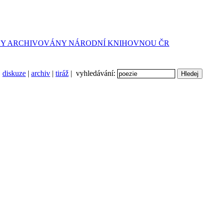
diskuze
|
archiv
|
tiráž
| vyhledávání: