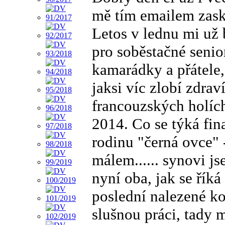
mě tím emailem zask
Letos v lednu mi už
pro soběstačné senio
kamarádky a přátele,
jaksi víc zlobí zdra
francouzských holích
2014. Co se týká fin
rodinu "černá ovce" 
málem...... synovi j
nyní oba, jak se řík
poslední nalezené k
slušnou práci, tady m