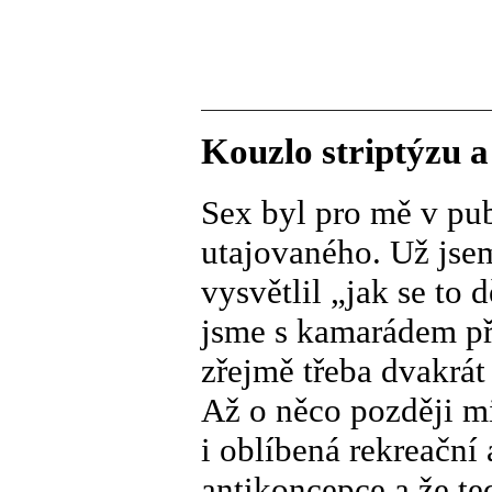
Kouzlo striptýzu a
Sex byl pro mě v pu
utajovaného. Už jsem
vysvětlil „jak se to d
jsme s kamarádem př
zřejmě třeba dvakrát
Až o něco později mi 
i oblíbená rekreační 
antikoncepce a že te