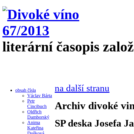
literární časopis zalo
na další stranu
obsah čísla
Václav Bárta
Petr
Archiv divoké vin
Cincibuch
Oldřich
Damborský
SP deska Josefa J
Anima
Kateřina
Dušková