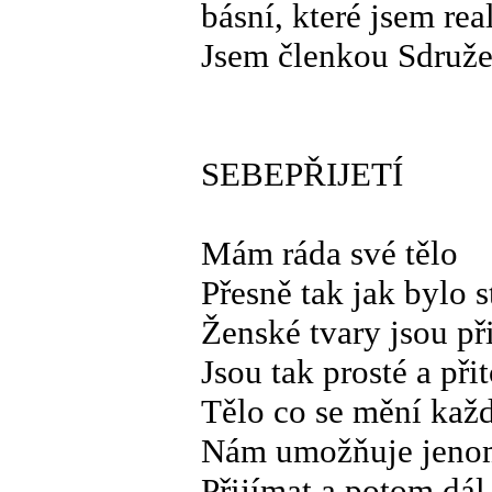
básní, které jsem re
Jsem členkou Sdruže
SEBEPŘIJETÍ
Mám ráda své tělo
Přesně tak jak bylo 
Ženské tvary jsou př
Jsou tak prosté a při
Tělo co se mění kaž
Nám umožňuje jenom 
Přijímat a potom dál