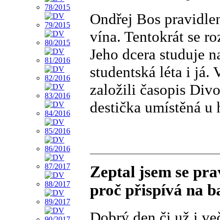
Ondřej Bos pravidle
vína. Tentokrát se r
Jeho dcera studuje n
studentská léta i já
založili časopis Div
destička umístěná u 
Zeptal jsem se pr
proč přispívá na 
Dobrý den či už i ve