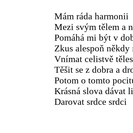
Mám ráda harmonii
Mezi svým tělem a n
Pomáhá mi být v dob
Zkus alespoň někdy 
Vnímat celistvě těles
Těšit se z dobra a d
Potom o tomto pocitu
Krásná slova dávat 
Darovat srdce srdci