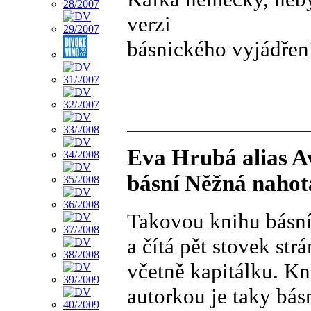
verzi
básnického vyjádřen
Eva Hrubá alias A
básní Něžná nahot
Takovou knihu básní
a čítá pět stovek st
včetně kapitálku. Kn
autorkou je taky bás