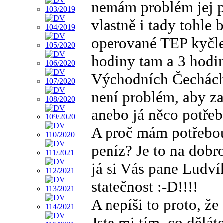
nemám problém jej p
vlastně i tady tohle 
operované TEP kyčle
hodiny tam a 3 hodi
Východních Čechách
není problém, aby za
anebo já něco potřeb
A proč mám potřebou
peníz? Je to na dobr
já si Vás pane Ludv
statečnost :-D!!!!
A nepíši to proto, že
Jste mi tím, co dělát