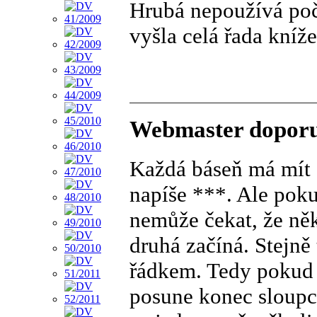
Hrubá nepoužívá počí
vyšla celá řada kníž
Webmaster doporu
Každá báseň má mít s
napíše ***. Ale poku
nemůže čekat, že něk
druhá začíná. Stejn
řádkem. Tedy pokud n
posune konec sloupce