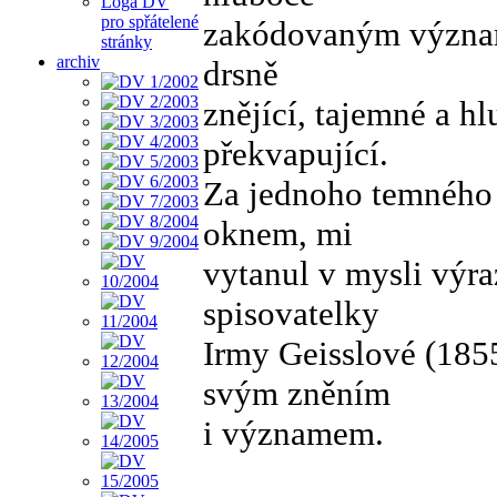
Loga DV
pro spřátelené
zakódovaným význam
stránky
archiv
drsně
znějící, tajemné a 
překvapující.
Za jednoho temného 
oknem, mi
vytanul v mysli výra
spisovatelky
Irmy Geisslové (1855
svým zněním
i významem.