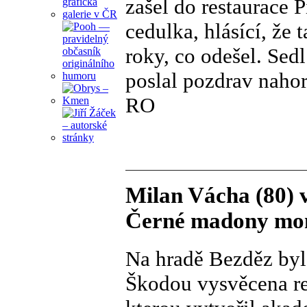
zašel do restaurace P
cedulka, hlásící, že
roky, co odešel. Sedl
poslal pozdrav nahor
RO
Milan Vácha (80) v
Černé madony mon
Na hradě Bezděz byl
Škodou vysvěcena re