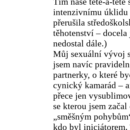
Tím naše tête-à-tête
intenzivnímu úklidu 
přerušila středoško
těhotenství – docela 
nedostal dále.)
Můj sexuální vývoj s
jsem navíc pravideln
partnerky, o které by
cynický kamarád – an
přece jen vysublimov
se kterou jsem začal
„směšným pohybům“. 
kdo byl iniciátorem. 