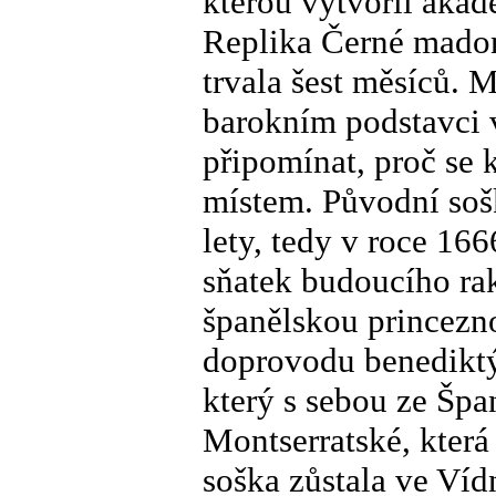
kterou vytvořil aka
Replika Černé madony
trvala šest měsíců.
barokním podstavci 
připomínat, proč se
místem. Původní soš
lety, tedy v roce 16
sňatek budoucího rak
španělskou princezn
doprovodu benedikt
který s sebou ze Špa
Montserratské, která
soška zůstala ve Víd