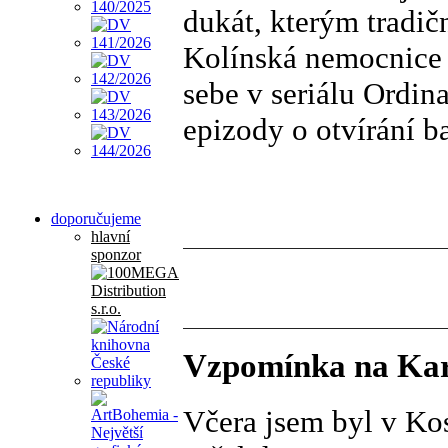
dukát, kterým tradič
Kolínská nemocnice j
sebe v seriálu Ordin
epizody o otvírání 
doporučujeme
hlavní
sponzor
Vzpomínka na Kar
Včera jsem byl v Kos