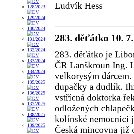
Ludvík Hess
283. děťátko 10. 7
283. děťátko je Lib
ČR Lanškroun Ing. L
velkorysým dárcem. 
dupačky a dudlík. Ih
vstřícná doktorka ře
odložených chlapečk
kolínské nemocnici j
Česká mincovna již 