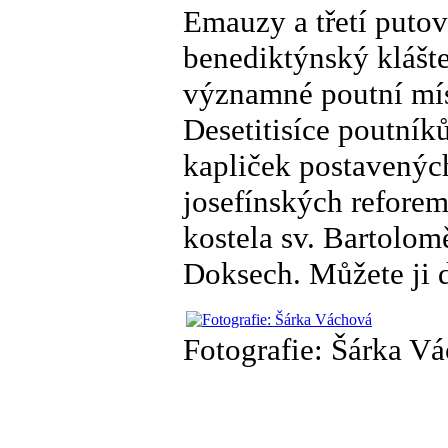
Emauzy a třetí putov
benediktýnský klášte
významné poutní míst
Desetitisíce poutní
kapliček postavenýc
josefínských reforem
kostela sv. Bartolo
Doksech. Můžete ji d
Fotografie: Šárka V