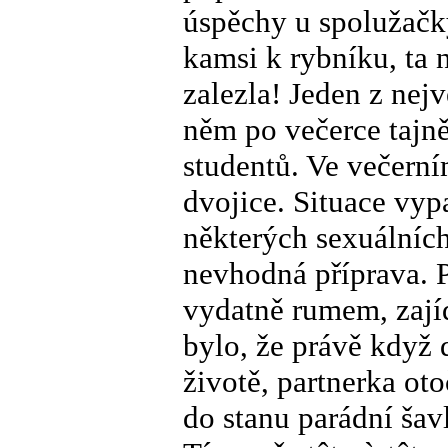
úspěchy u spolužačky
kamsi k rybníku, ta 
zalezla! Jeden z nejv
něm po večerce tajně
studentů. Ve večerním
dvojice. Situace vyp
některých sexuálních
nevhodná příprava. P
vydatně rumem, zají
bylo, že právě když
životě, partnerka ot
do stanu parádní šavl