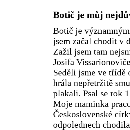
Botič je můj nejdů
Botič je významným
jsem začal chodit v 
Zažil jsem tam nejsm
Josifa Vissarionovič
Seděli jsme ve třídě
hrála nepřetržitě sm
plakali. Psal se rok 
Moje maminka pracov
Československé církv
odpolednech chodila