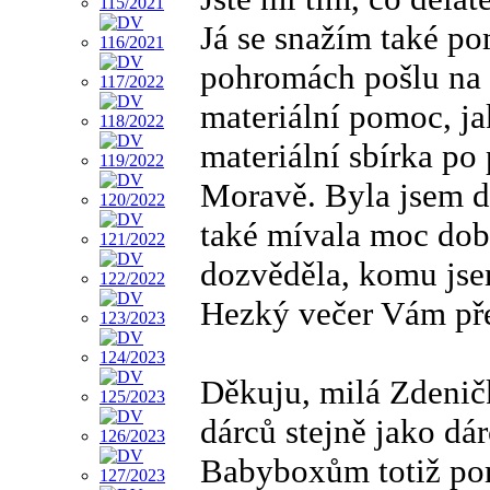
Já se snažím také po
pohromách pošlu na s
materiální pomoc, ja
materiální sbírka po
Moravě. Byla jsem d
také mívala moc dob
dozvěděla, komu jse
Hezký večer Vám pře
Děkuju, milá Zdeni
dárců stejně jako dá
Babyboxům totiž po