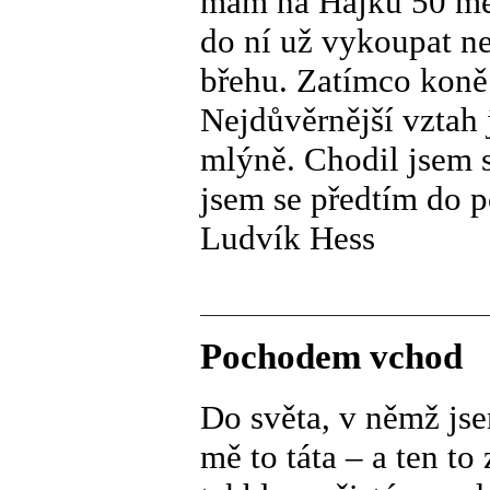
mám na Hájku 50 met
do ní už vykoupat n
břehu. Zatímco koně
Nejdůvěrnější vztah
mlýně. Chodil jsem s
jsem se předtím do p
Ludvík Hess
Pochodem vchod
Do světa, v němž jse
mě to táta – a ten to