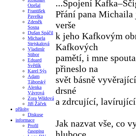
...Spojení Kafka–Šč
Opršal
František
Přání pana Michaila 
Pavelka
Zdeněk
verše
Sosna
Dušan Spáčil
k jeho Kafkovým obra
Michaela
Stejskalová
Kafkových
Vladimír
Stibor
pamětí, i mne spout
Eduard
Světlík
přineslo na
Karel Sýs
Adam
svět básně vyvěrajíc
Táborský
Alenka
drsné
Vávrová
Zora Wildová
a zdrcující, lavírujíc
Jiří Žáček
přílohy
Diskuse
informace
Jak nazvat vše, co v
Profil
časopisu
hluboce