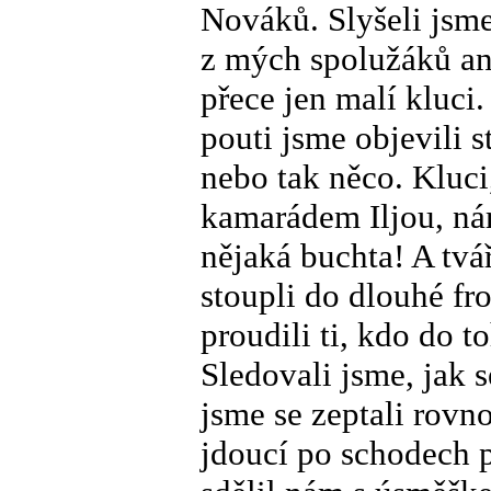
Nováků. Slyšeli jsme
z mých spolužáků an
přece jen malí kluci
pouti jsme objevili 
nebo tak něco. Kluci
kamarádem Iljou, nám
nějaká buchta! A tvář
stoupli do dlouhé fro
proudili ti, kdo do 
Sledovali jsme, jak s
jsme se zeptali rovn
jdoucí po schodech p