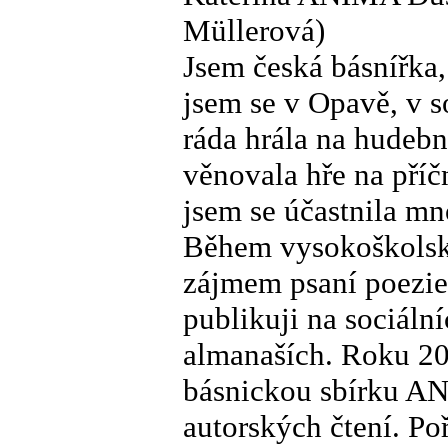
Müllerová)
Jsem česká básnířka,
jsem se v Opavě, v so
ráda hrála na hudebn
věnovala hře na příč
jsem se účastnila mn
Během vysokoškolsk
zájmem psaní poezie 
publikuji na sociální
almanaších. Roku 20
básnickou sbírku 
autorských čtení. Po