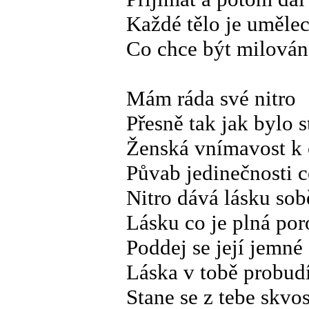
Každé tělo je umělec
Co chce být milová
Mám ráda své nitro
Přesně tak jak bylo 
Ženská vnímavost k o
Půvab jedinečnosti c
Nitro dává lásku so
Lásku co je plná po
Poddej se její jemné
Láska v tobě probudí
Stane se z tebe skvos