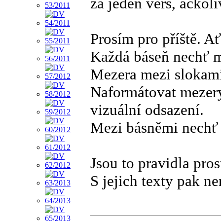
za jeden verš, ačkoli
Prosím pro příště. A
Každá báseň nechť m
Mezera mezi slokami
Naformátovat mezery 
vizuální odsazení.
Mezi básněmi nechť 
Jsou to pravidla pros
S jejich texty pak n