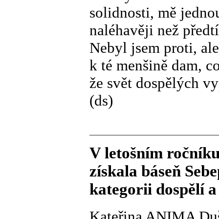
solidnosti, mě jedno
naléhavěji než předtí
Nebyl jsem proti, al
k té menšině dam, c
že svět dospělých vy
(ds)
V letošním ročník
získala báseň Sebe
kategorii dospělí a 
Kateřina ANIMA Du