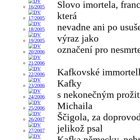
Slovo imortela, fran
která
nevadne ani po usuše
výraz jako
označení pro nesmrte
Kafkovské immortell
Kafky
s nekonečným prožit
Michaila
Ščigola, za doprovod
jelikož psal
Kafka německy, neby