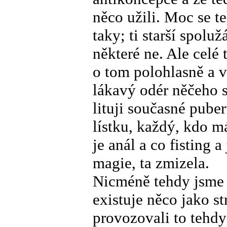
něco užili. Moc se t
taky; ti starší spoluž
některé ne. Ale celé
o tom polohlasně a 
lákavý odér něčeho 
lituji současné pube
lístku, každý, kdo má
je anál a co fisting 
magie, ta zmizela.
Nicméně tehdy jsme s
existuje něco jako s
provozovali to tehd