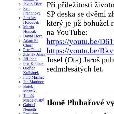
Při příležitosti živo
Jakub Fišer
Eva
SP deska se dvěmi z
Frantinová
Jaroslav
který je již bohužel 
Holoubek
Martin
na YouTube:
Honzák
David Horn
https://youtu.be/D6
Adam El
Chaar
https://youtu.be/Rk
Petr Chmel
Zdeněk Janas
Josef (Ota) Jaroš pu
Jiří John
Petr Koubek
sedmdesátých let.
Oldřich
Kulhánek
Filip Machač
Jan Martinec
Bořek
Mezník
Tomáš
Mladějovský
Iloně Pluhařové v
Gabriel
Németh
Rostislav