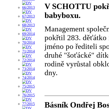
V SCHOTTU pokřti
babyboxu.
Management společ
pokřtil 283. děťátko
jméno po řediteli spo
druhé "šoťácké" dít
rodině vyrůstal obkl
dny.
Básník Ondřej Bos