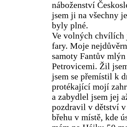
náboženství Českosl
jsem ji na všechny je
byly plné.
Ve volných chvílích 
fary. Moje nejdůvěrn
samoty Fantův mlýn 
Petrovicemi. Žil js
jsem se přemístil k
protékající mojí za
a zabydlel jsem jej 
pozdravil v dětství 
břehu v místě, kde ú