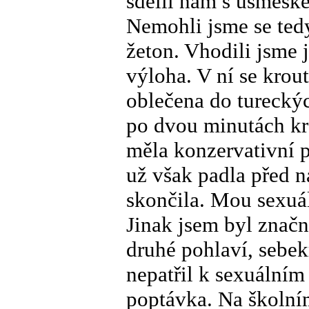
sdělil nám s úsměšk
Nemohli jsme se tedy 
žeton. Vhodili jsme 
výloha. V ní se krou
oblečena do tureckýc
po dvou minutách kro
měla konzervativní p
už však padla před 
skončila. Mou sexuál
Jinak jsem byl značn
druhé pohlaví, sebek
nepatřil k sexuálním
poptávka. Na školním