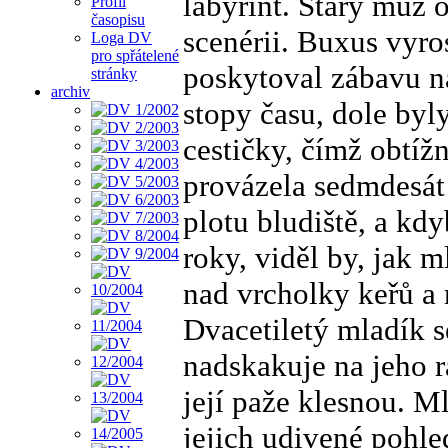
labyrint. Starý muž o
Profil
časopisu
scenérii. Buxus vyros
Loga DV
pro spřátelené
poskytoval zábavu n
stránky
archiv
stopy času, dole byly
cestičky, čímž obtíž
provázela sedmdesát 
plotu bludiště, a kd
roky, viděl by, jak 
nad vrcholky keřů a 
Dvacetiletý mladík s
nadskakuje na jeho r
její paže klesnou. Ml
jejich udivené pohle