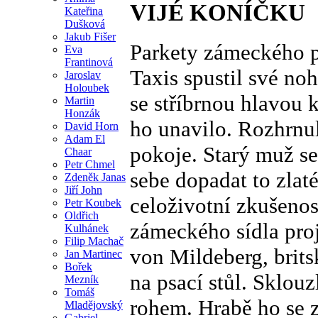
VIJÉ KONÍČKU
Kateřina
Dušková
Jakub Fišer
Parkety zámeckého p
Eva
Frantinová
Taxis spustil své no
Jaroslav
Holoubek
se stříbrnou hlavou 
Martin
Honzák
ho unavilo. Rozhrnul
David Horn
Adam El
pokoje. Starý muž se
Chaar
Petr Chmel
sebe dopadat to zlat
Zdeněk Janas
Jiří John
celoživotní zkušeno
Petr Koubek
Oldřich
zámeckého sídla proj
Kulhánek
Filip Machač
von Mildeberg, brits
Jan Martinec
Bořek
na psací stůl. Sklouz
Mezník
Tomáš
rohem. Hrabě ho se 
Mladějovský
Gabriel