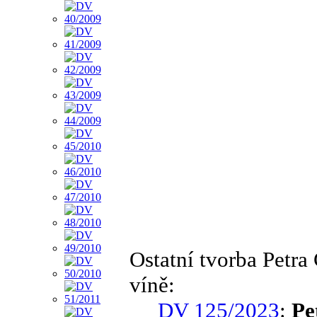
Ostatní tvorba Petr
víně:
DV 125/2023
:
Pe