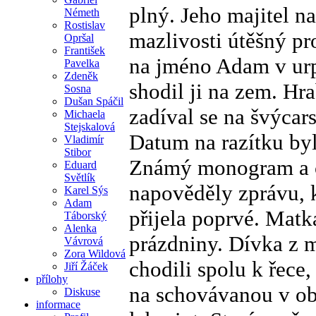
plný. Jeho majitel na
Németh
Rostislav
mazlivosti útěšný pr
Opršal
František
na jméno Adam v urp
Pavelka
Zdeněk
shodil ji na zem. Hra
Sosna
Dušan Spáčil
zadíval se na švýcar
Michaela
Stejskalová
Datum na razítku byl
Vladimír
Stibor
Známý monogram a č
Eduard
Světlík
napověděly zprávu, k
Karel Sýs
Adam
přijela poprvé. Matka
Táborský
Alenka
prázdniny. Dívka z m
Vávrová
Zora Wildová
chodili spolu k řece,
Jiří Žáček
přílohy
na schovávanou v ob
Diskuse
informace