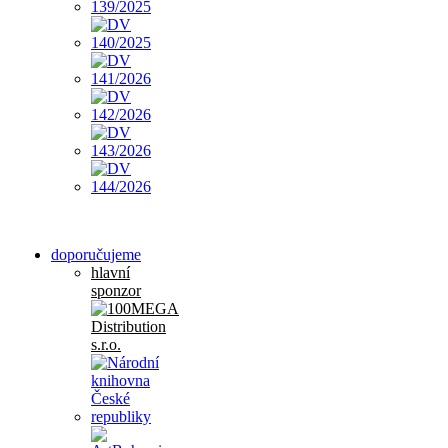
doporučujeme
hlavní
sponzor