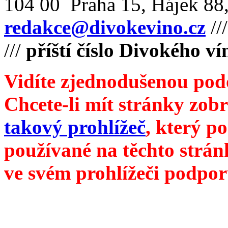
104 00 Praha 15, Hájek 88,
redakce@divokevino.cz
//
///
příští číslo Divokého v
Vidíte zjednodušenou pod
Chcete-li mít stránky zobr
takový prohlížeč
, který p
používané na těchto strán
ve svém prohlížeči podpor