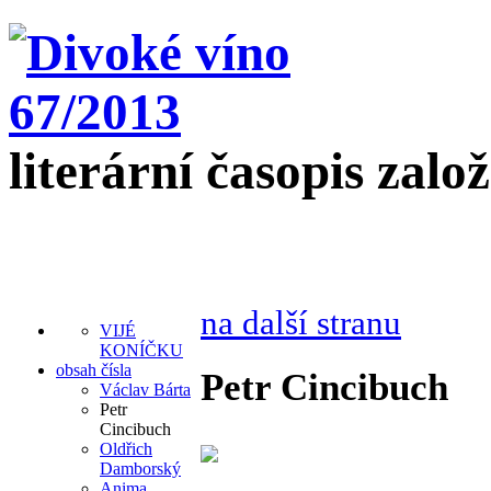
literární časopis zalo
na další stranu
VIJÉ
KONÍČKU
obsah čísla
Petr Cincibuch
Václav Bárta
Petr
Cincibuch
Oldřich
Damborský
Anima