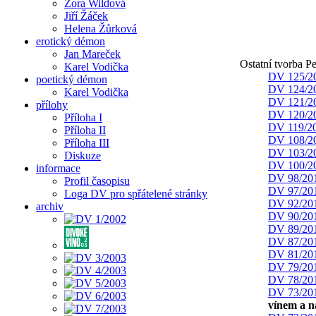
Zora Wildová
Jiří Žáček
Helena Žůrková
erotický démon
Jan Mareček
Ostatní tvorba P
Karel Vodička
DV 125/2
poetický démon
DV 124/2
Karel Vodička
DV 121/2
přílohy
DV 120/2
Příloha I
DV 119/2
Příloha II
DV 108/2
Příloha III
DV 103/2
Diskuze
DV 100/2
informace
DV 98/20
Profil časopisu
DV 97/20
Loga DV pro spřátelené stránky
DV 92/20
archiv
DV 90/20
DV 89/20
DV 87/20
DV 81/20
DV 79/20
DV 78/20
DV 73/20
vínem a 