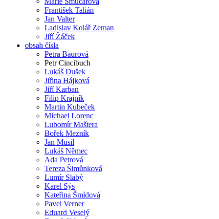
Marie Šmucarová
František Talián
Jan Valter
Ladislav Kolář Zeman
Jiří Žáček
obsah čísla
Petra Baurová
Petr Cincibuch
Lukáš Dušek
Jiřina Hájková
Jiří Karban
Filip Krajník
Martin Kubeček
Michael Lorenc
Lubomír Maštera
Bořek Mezník
Jan Musil
Lukáš Němec
Ada Petrová
Tereza Šimůnková
Lumír Slabý
Karel Sýs
Kateřina Šmídová
Pavel Verner
Eduard Veselý