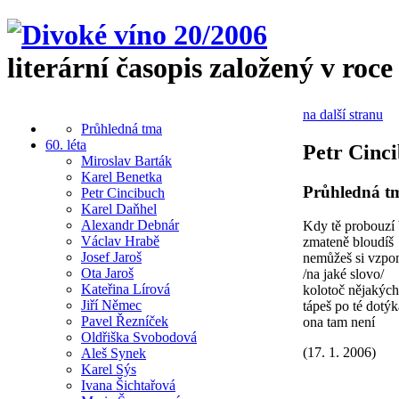
literární časopis založený v roce
na další stranu
Průhledná tma
60. léta
Petr Cinc
Miroslav Barták
Karel Benetka
Průhledná t
Petr Cincibuch
Karel Daňhel
Alexandr Debnár
Kdy tě probouzí 
Václav Hrabě
zmateně bloudíš
Josef Jaroš
nemůžeš si vzpo
Ota Jaroš
/na jaké slovo/
Kateřina Lírová
kolotoč nějakých 
Jiří Němec
tápeš po té dotýk
Pavel Řezníček
ona tam není
Oldřiška Svobodová
(17. 1. 2006)
Aleš Synek
Karel Sýs
Ivana Šichtařová