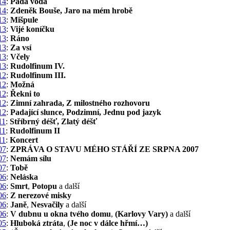
14
:
Padá voda
14
:
Zdeněk Bouše, Jaro na mém hrobě
13
:
Mišpule
13
:
Vijé koníčku
13
:
Ráno
13
:
Za vsí
13
:
Včely
13
:
Rudolfinum IV.
12
:
Rudolfinum III.
12
:
Možná
12
:
Řekni to
12
:
Zimní zahrada, Z milostného rozhovoru
12
:
Padající slunce, Podzimní, Jednu pod jazyk
11
:
Stříbrný déšť, Zlatý déšť
11
:
Rudolfinum II
11
:
Koncert
07
:
ZPRÁVA O STAVU MÉHO STÁŘÍ ZE SRPNA 2007
07
:
Nemám sílu
07
:
Tobě
06
:
Neláska
06
:
Smrt
,
Potopu
a další
06
:
Z nerezové misky
06
:
Janě
,
Nesvačily
a další
06
:
V dubnu u okna tvého domu
,
(Karlovy Vary)
a další
05
:
Hluboká ztráta
,
(Je noc v dálce hřmí…)