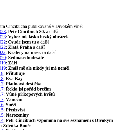
etra Cincibucha publikovaná v Divokém víně:
023
:
Petr Cincibuch 80.
a další
023
:
Vyber mi, lásko hezký obrázek
022
:
Osude jsem tu
a další
022
:
Zlatá Praha
a další
022
:
Krátery na měsíci
a další
020
:
Sedmasedmdesáté
019
:
Září
019
:
Znáš mě ale nikdy jsi mě neměl
18
:
Přituhuje
18
:
Eva Bay
17
:
Platinová destička
17
:
Řekla jsi pořád brečím
17
:
Vůně příkopových květů
17
:
Vánoční
16
:
Sněží
15
:
Předzvěst
15
:
Narozeniny
14
:
Petr Cincibuch vzpomíná na své seznámení s Divokým
na Zdeňka Bouše