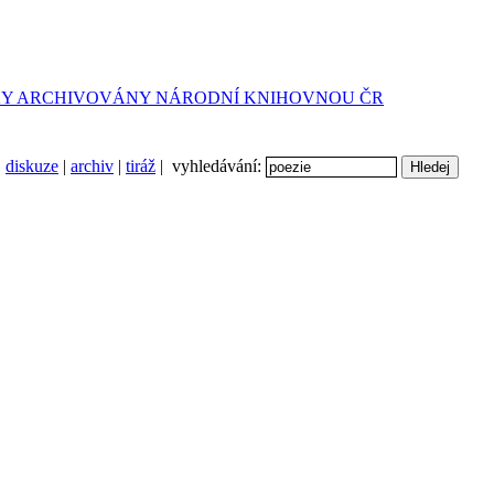
diskuze
|
archiv
|
tiráž
| vyhledávání: