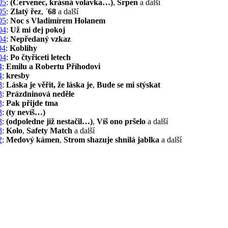
05
:
(Červenec, krásná volavka…)
,
Srpen
a další
05
:
Zlatý řez
,
´68
a další
05
:
Noc s Vladimírem Holanem
04
:
Už mi dej pokoj
04
:
Nepředaný vzkaz
04
:
Koblihy
04
:
Po čtyřiceti letech
4
:
Emilu a Robertu Příhodovi
4
:
kresby
3
:
Láska je věřit, že láska je
,
Bude se mi stýskat
3
:
Prázdninová neděle
3
:
Pak přijde tma
3
:
(ty nevíš…)
3
:
(odpoledne již nestačil…)
,
Víš ono pršelo
a další
3
:
Kolo
,
Safety Match
a další
2
:
Medový kámen
,
Strom shazuje shnilá jablka
a další