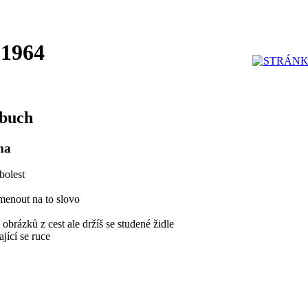
 1964
ibuch
ma
bolest
menout na to slovo
obrázků z cest ale držíš se studené židle
ající se ruce