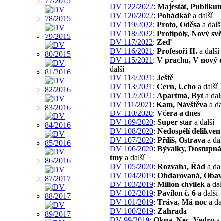
DV 122/2022
:
Majestát, Publiku
DV 120/2022
:
Pohádkář
a další
DV 119/2022
:
Proto, Oděsa
a dalš
DV 118/2022
:
Protipóly, Nový svě
DV 117/2022
:
Zeď
DV 116/2021
:
Profesoři II.
a další
DV 115/2021
:
V prachu, V nový 
další
DV 114/2021
:
Ještě
DV 113/2021
:
Cern, Ucho
a další
DV 112/2021
:
Apartmá, Byt
a dal
DV 111/2021
:
Kam, Návštěva
a da
DV 110/2020
:
Včera a dnes
DV 109/2020
:
Super star
a další
DV 108/2020
:
Nedospělí delikven
DV 107/2020
:
Příliš, Ostrava
a dal
DV 106/2020
:
Bývalky, Dostupná
tmy
a další
DV 105/2020
:
Rozvaha, Řád
a dal
DV 104/2019
:
Obdarovaná, Oba
DV 103/2019
:
Milion chvilek
a dal
DV 102/2019
:
Pavilon č. 6
a další
DV 101/2019
:
Tráva, Má noc
a da
DV 100/2019
:
Zahrada
DV 99/2019
:
Okna, Noc, Vedro
a 