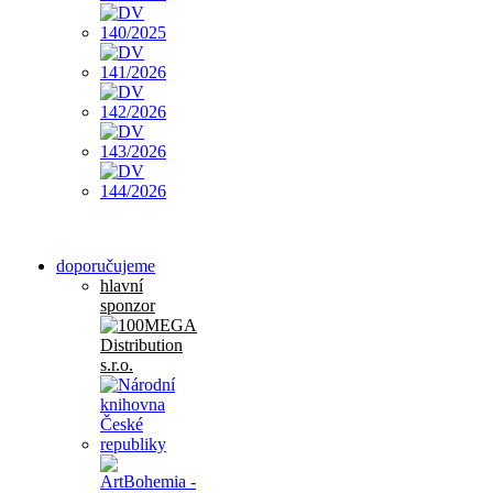
doporučujeme
hlavní
sponzor