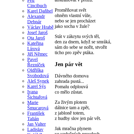
Petr
Cincibuch
Proměňovat svět
Karel Daňhel
ohněm vlastní vůle,
Alexandr
nebo se jen procházet
Debnár
jako socha v žule?
Václav Hrabě
Josef Jaroš
Stát v zákrytu svých těl,
Ota Jaroš
den za dnem, když se smráká,
Kateřina
sám do sebe se nořit, stvořit
Lírová
ticho pro zpěv ptáka.
Jiří Němec
Pavel
Jen pár vět
Řezníček
Oldřiška
Svobodová
Dávného domova
Aleš Synek
zahrada pustá...
Karel Sýs
Pomalu odplouvá
Ivana
co mělo zůstat.
Šichtařová
Za živým plotem
Marie
dálnice tam a zpět,
Šmucarová
z jabloně totem,
František
z hudby slov jen pár vět.
Talián
Jan Valter
Jak mračna plynem
Ladislav
ve vzdušných proudech,