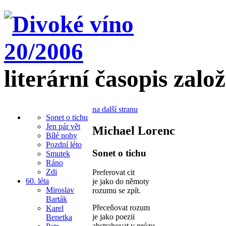
literární časopis zalo
na další stranu
Sonet o tichu
Jen pár vět
Michael Lorenc
Bílé nohy
Pozdní léto
Sonet o tichu
Smutek
Ráno
Zdi
Preferovat cit
60. léta
je jako do němoty
Miroslav
rozumu se zpít.
Barták
Přeceňovat rozum
Karel
je jako poezii
Benetka
abstrahovat v prózu.