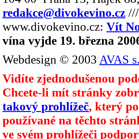
redakce@divokevino.cz
//
www.divokevino.cz:
Vít N
vína vyjde 19. března 200
Webdesign © 2003
AVAS s.
Vidíte zjednodušenou pod
Chcete-li mít stránky zobr
takový prohlížeč
, který p
používané na těchto strán
ve svém prohlížeči podpor