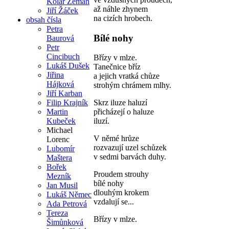
Kolář Zeman
až náhle zhynem
Jiří Žáček
na cizích hrobech.
obsah čísla
Petra
Bílé nohy
Baurová
Petr
Cincibuch
Břízy v mlze.
Lukáš Dušek
Tanečnice bříz
Jiřina
a jejich vratká chůze
Hájková
strohým chrámem mlhy.
Jiří Karban
Filip Krajník
Skrz iluze haluzí
Martin
přicházejí o haluze
Kubeček
iluzí.
Michael
V němé hrůze
Lorenc
rozvazují uzel schůzek
Lubomír
v sedmi barvách duhy.
Maštera
Bořek
Proudem strouhy
Mezník
bílé nohy
Jan Musil
dlouhým krokem
Lukáš Němec
vzdalují se...
Ada Petrová
Tereza
Břízy v mlze.
Šimůnková