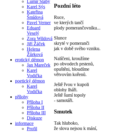
Lumír Slabý
Pozdní léto
Karel Sýs
Kateřina
Ruce,
Šmídová
ve kterých tančí
Pavel Verner
plody pomerančovníku...
Eduard
Veselý
Slunce
Zora Wildová
skryté v pomeranči
Jiří Žáček
jak v době svého vzniku.
Helena
Žůrková
Nalíčeni, kroužíme
erotický démon
po obvodech prstenů,
Jan Mareček
opuštěni, bloudíme
Karel
větvovím kořenů.
Vodička
poetický démon
Ještě řvou v kupoli
Karel
oblohy lháři.
Vodička
Ještě šumí topoly
přílohy
- samotáři.
Příloha I
Příloha II
Smutek
Příloha III
Diskuze
Tak hluboko,
informace
že slova nejsou k mání,
Profil