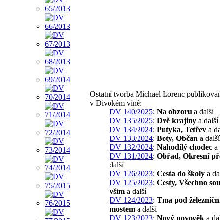
Ostatní tvorba Michael Lorenc publikova
v Divokém víně:
DV 140/2025
:
Na obzoru
a další
DV 135/2025
:
Dvě krajiny
a další
DV 134/2024
:
Putyka, Tetřev
a da
DV 133/2024
:
Boty, Občan
a další
DV 132/2024
:
Nahodilý chodec
a 
DV 131/2024
:
Obřad, Okresní př
další
DV 126/2023
:
Cesta do školy
a da
DV 125/2023
:
Cesty, Všechno souv
vším
a další
DV 124/2023
:
Tma pod železničn
mostem
a další
DV 123/2023
:
Nový novověk
a dal