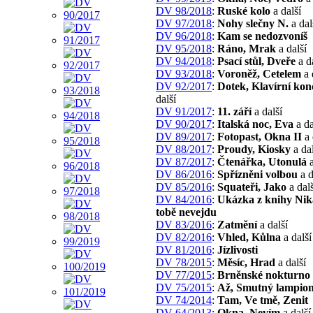
DV 98/2018
:
Ruské kolo
a další
DV 97/2018
:
Nohy slečny N.
a dal
DV 96/2018
:
Kam se nedozvoníš
DV 95/2018
:
Ráno, Mrak
a další
DV 94/2018
:
Psací stůl, Dveře
a d
DV 93/2018
:
Voroněž, Cetelem
a 
DV 92/2017
:
Dotek, Klavírní kon
další
DV 91/2017
:
11. září
a další
DV 90/2017
:
Italská noc, Eva
a da
DV 89/2017
:
Fotopast, Okna II
a 
DV 88/2017
:
Proudy, Kiosky
a dal
DV 87/2017
:
Čtenářka, Utonulá
a
DV 86/2016
:
Spřízněni volbou
a d
DV 85/2016
:
Squateři, Jako
a dalš
DV 84/2016
:
Ukázka z knihy Nik
tobě nevejdu
DV 83/2016
:
Zatmění
a další
DV 82/2016
:
Vhled, Kůlna
a další
DV 81/2016
:
Jízlivosti
DV 78/2015
:
Měsíc, Hrad
a další
DV 77/2015
:
Brněnské nokturno
DV 75/2015
:
Až, Smutný lampio
DV 74/2014
:
Tam, Ve tmě, Zenit
DV 64/2013
:
Okna, Nevím
a další