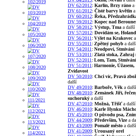
DV 62/2012
:
Karlín, Brzy ráno
a 
DV 61/2012
:
Čisté barvy květin
a 
DV 60/2012
:
Řeka, Předzahrádk
DV 59/2012
:
Kopec nad Beroun
DV 58/2012
:
Výstup, Tma
a další
DV 57/2012
:
Dovídám se, Holand
DV 56/2011
:
Výlet na Krakovec
a
DV 55/2011
:
Zpětný pohyb
a dalš
DV 54/2011
:
Neodpoví, Stmívání 
DV 53/2011
:
Zlatá stoka, Zahraj
DV 52/2011
:
Lom, Tam, Stmíván
DV 51/2011
:
Harmonie, Úžasem,
Zvídavost
DV 50/2010
:
Chci víc, Pravá zbo
další
DV 49/2010
:
Barboře, Věk
a další
DV 48/2010
:
Zemánek Jiří, řečen
suchoruký
a další
DV 47/2010
:
Možná, Tříšť
a další
DV 46/2010
:
Karle Hynku Mách
DV 45/2010
:
O původu psa, Zním
DV 44/2009
:
Především, Vize
a da
DV 43/2009
:
Pomalé město
a další
DV 41/2009
:
Urousaný orel