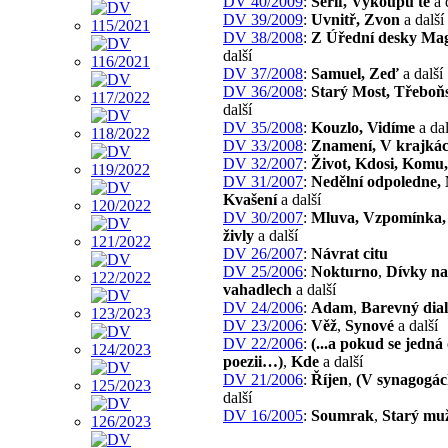
DV 40/2009
:
Šerif, Vykoupu tě
a 
DV 39/2009
:
Uvnitř, Zvon
a další
DV 38/2008
:
Z Úřední desky Mag
další
DV 37/2008
:
Samuel, Zeď
a další
DV 36/2008
:
Starý Most, Třebo
další
DV 35/2008
:
Kouzlo, Vidíme
a dal
DV 33/2008
:
Znamení, V krajká
DV 32/2007
:
Život, Kdosi, Komu,
DV 31/2007
:
Nedělní odpoledne, 
Kvašení
a další
DV 30/2007
:
Mluva, Vzpomínka, Z
živly
a další
DV 26/2007
:
Návrat citu
DV 25/2006
:
Nokturno
,
Dívky na
vahadlech
a další
DV 24/2006
:
Adam
,
Barevný dia
DV 23/2006
:
Věž
,
Synové
a další
DV 22/2006
:
(...a pokud se jedná
poezii…)
,
Kde
a další
DV 21/2006
:
Říjen
,
(V synagogá
další
DV 16/2005
:
Soumrak
,
Starý mu