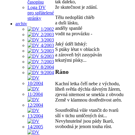
tak daleko,
časopisu
že skutečnost je zdání.
Loga DV
pro spřátelené
Tělu nedopřáti chléb
stránky
a duši lásku,
archiv
anděly spanilé
vodit na provázku -
Jaký úděl lidský:
S ptáky létat v oblacích
a zároveň být zasypáván
tekutými písky...
Ráno
Kachní letka čeří nebe z východu,
líheň světla dýchla dávným žárem,
zjevná niternost se smekla z obvodu
Země v klamnou dostředivost arén.
Soustředěná vůle vtančit do tvarů
sílí v tichu umlčených úst...
Nevyhnutelné jsou pády Ikarů,
svobodná je jenom touha růst.