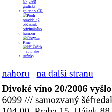
nahoru
|
na další stranu
Divoké víno 20/2006 vyšlo
6099 /// samozvaný šéfreda
104 00 Praha 15, Hájek 88,