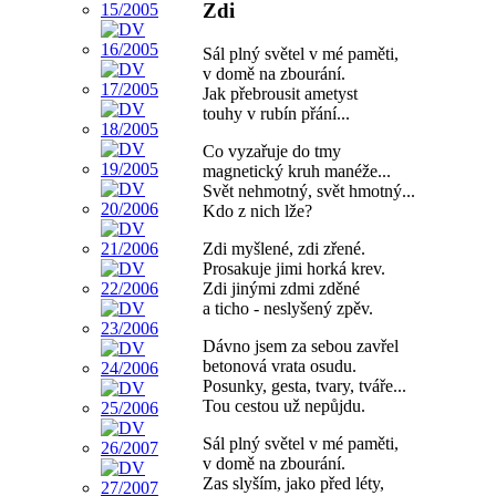
Zdi
Sál plný světel v mé paměti,
v domě na zbourání.
Jak přebrousit ametyst
touhy v rubín přání...
Co vyzařuje do tmy
magnetický kruh manéže...
Svět nehmotný, svět hmotný...
Kdo z nich lže?
Zdi myšlené, zdi zřené.
Prosakuje jimi horká krev.
Zdi jinými zdmi zděné
a ticho - neslyšený zpěv.
Dávno jsem za sebou zavřel
betonová vrata osudu.
Posunky, gesta, tvary, tváře...
Tou cestou už nepůjdu.
Sál plný světel v mé paměti,
v domě na zbourání.
Zas slyším, jako před léty,