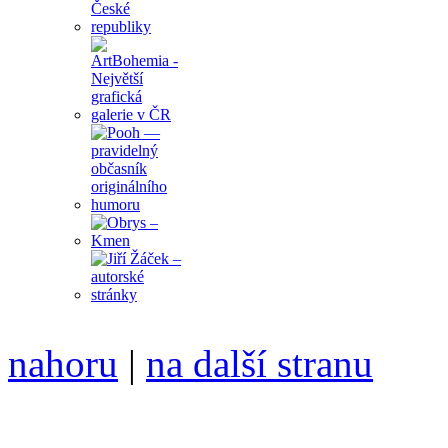
nahoru
|
na další stranu
Divoké víno 88/2017 vyšlo