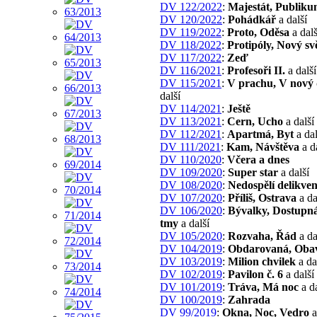
DV 122/2022
:
Majestát, Publik
DV 120/2022
:
Pohádkář
a další
DV 119/2022
:
Proto, Oděsa
a dalš
DV 118/2022
:
Protipóly, Nový sv
DV 117/2022
:
Zeď
DV 116/2021
:
Profesoři II.
a další
DV 115/2021
:
V prachu, V nový
další
DV 114/2021
:
Ještě
DV 113/2021
:
Cern, Ucho
a další
DV 112/2021
:
Apartmá, Byt
a dal
DV 111/2021
:
Kam, Návštěva
a d
DV 110/2020
:
Včera a dnes
DV 109/2020
:
Super star
a další
DV 108/2020
:
Nedospělí delikven
DV 107/2020
:
Příliš, Ostrava
a da
DV 106/2020
:
Bývalky, Dostupná
tmy
a další
DV 105/2020
:
Rozvaha, Řád
a da
DV 104/2019
:
Obdarovaná, Oba
DV 103/2019
:
Milion chvilek
a da
DV 102/2019
:
Pavilon č. 6
a další
DV 101/2019
:
Tráva, Má noc
a da
DV 100/2019
:
Zahrada
DV 99/2019
:
Okna, Noc, Vedro
a