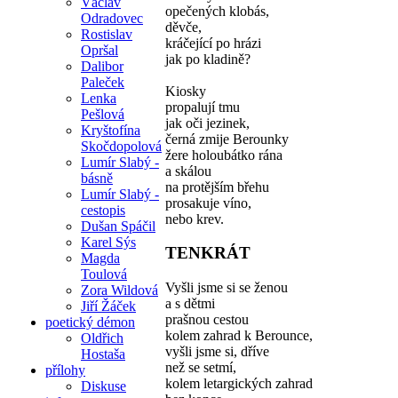
Václav
opečených klobás,
Odradovec
děvče,
Rostislav
kráčející po hrázi
Opršal
jak po kladině?
Dalibor
Paleček
Kiosky
Lenka
propalují tmu
Pešlová
jak oči jezinek,
Kryštofína
černá zmije Berounky
Skočdopolová
žere holoubátko rána
Lumír Slabý -
a skálou
básně
na protějším břehu
Lumír Slabý -
prosakuje víno,
cestopis
nebo krev.
Dušan Spáčil
Karel Sýs
TENKRÁT
Magda
Toulová
Vyšli jsme si se ženou
Zora Wildová
a s dětmi
Jiří Žáček
prašnou cestou
poetický démon
kolem zahrad k Berounce,
Oldřich
vyšli jsme si, dříve
Hostaša
než se setmí,
přílohy
kolem letargických zahrad
Diskuse