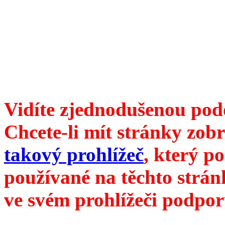
6099 /// samozvaný šéfreda
104 00 Praha 10, Hájek 88,
redakce@divokevino.cz
//
///
příští číslo Divokého v
Vidíte zjednodušenou pod
Chcete-li mít stránky zobr
takový prohlížeč
, který p
používané na těchto strán
ve svém prohlížeči podpor