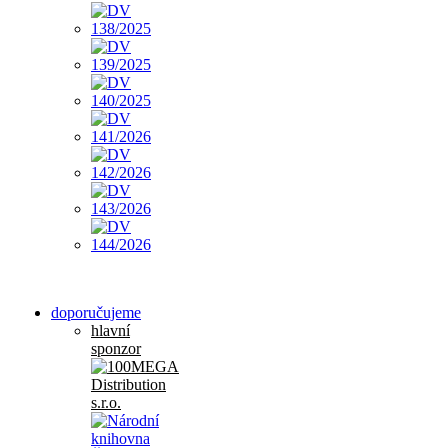
doporučujeme
hlavní
sponzor