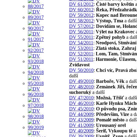
DV 61/2012
:
Čisté barvy květin
a
DV 60/2012
:
Řeka, Předzahrád
DV 59/2012
:
Kopec nad Beroun
DV 58/2012
:
Výstup, Tma
a další
DV 57/2012
:
Dovídám se, Holan
DV 56/2011
:
Výlet na Krakovec
a
DV 55/2011
:
Zpětný pohyb
a dalš
DV 54/2011
:
Neodpoví, Stmívání 
DV 53/2011
:
Zlatá stoka, Zahraj
DV 52/2011
:
Lom, Tam, Stmíván
DV 51/2011
:
Harmonie, Úžasem,
Zvídavost
DV 50/2010
:
Chci víc, Pravá zbo
další
DV 49/2010
:
Barboře, Věk
a dalš
DV 48/2010
:
Zemánek Jiří, řeče
suchoruký
a další
DV 47/2010
:
Možná, Tříšť
a dalš
DV 46/2010
:
Karle Hynku Mách
DV 45/2010
:
O původu psa, Zním
DV 44/2009
:
Především, Vize
a da
DV 43/2009
:
Pomalé město
a dalš
DV 41/2009
:
Urousaný orel
DV 40/2009
:
Šerif, Vykoupu tě
a 
DV 39/2009
:
Uvnitř, Zvon
a další