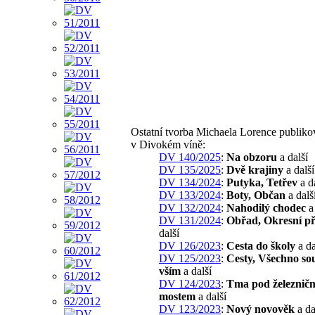
Ostatní tvorba Michaela Lorence publik
v Divokém víně:
DV 140/2025
:
Na obzoru
a další
DV 135/2025
:
Dvě krajiny
a další
DV 134/2024
:
Putyka, Tetřev
a d
DV 133/2024
:
Boty, Občan
a dalš
DV 132/2024
:
Nahodilý chodec
a 
DV 131/2024
:
Obřad, Okresní p
další
DV 126/2023
:
Cesta do školy
a da
DV 125/2023
:
Cesty, Všechno sou
vším
a další
DV 124/2023
:
Tma pod železnič
mostem
a další
DV 123/2023
:
Nový novověk
a da