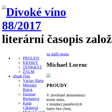
literární časopis zalo
na další stranu
PROUDY
KIOSKY
Michael Lorenc
TENKRÁT
ŽALM
obsah čísla
Václav Bárta
PROUDY
Miroslav
Brück
Dagmar
V zlověstné demonstraci
Burianová
teorie strun,
Karla
v instalaci pastelových
Cikánová
barev bez chuti,