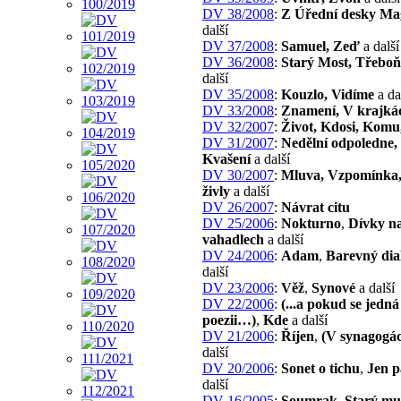
DV 38/2008
:
Z Úřední desky Mag
další
DV 37/2008
:
Samuel, Zeď
a další
DV 36/2008
:
Starý Most, Třebo
další
DV 35/2008
:
Kouzlo, Vidíme
a da
DV 33/2008
:
Znamení, V krajká
DV 32/2007
:
Život, Kdosi, Komu,
DV 31/2007
:
Nedělní odpoledne,
Kvašení
a další
DV 30/2007
:
Mluva, Vzpomínka, 
živly
a další
DV 26/2007
:
Návrat citu
DV 25/2006
:
Nokturno
,
Dívky n
vahadlech
a další
DV 24/2006
:
Adam
,
Barevný dia
další
DV 23/2006
:
Věž
,
Synové
a další
DV 22/2006
:
(...a pokud se jedná
poezii…)
,
Kde
a další
DV 21/2006
:
Říjen
,
(V synagogá
další
DV 20/2006
:
Sonet o tichu
,
Jen p
další
DV 16/2005
:
Soumrak
,
Starý mu