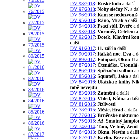
DV 98/2018
:
Ruské kolo
a další
DV 97/2018
:
Nohy slečny N.
a dal
DV 96/2018
:
Kam se nedozvoníš
DV 95/2018
:
Ráno, Mrak
a další
DV 94/2018
:
Psací stůl, Dveře
a d
DV 93/2018
:
Voroněž, Cetelem
a 
DV 92/2017
:
Dotek, Klavírní kon
další
DV 91/2017
:
11. září
a další
DV 90/2017
:
Italská noc, Eva
a d
DV 89/2017
:
Fotopast, Okna II
a 
DV 87/2017
:
Čtenářka, Utonulá
DV 86/2016
:
Spřízněni volbou
a d
DV 85/2016
:
Squateři, Jako
a dal
DV 84/2016
:
Ukázka z knihy Ni
tobě nevejdu
DV 83/2016
:
Zatmění
a další
DV 82/2016
:
Vhled, Kůlna
a dalš
DV 81/2016
:
Jízlivosti
DV 78/2015
:
Měsíc, Hrad
a další
DV 77/2015
:
Brněnské nokturno
DV 75/2015
:
Až, Smutný lampio
DV 74/2014
:
Tam, Ve tmě, Zenit
DV 64/2013
:
Okna, Nevím
a další
DV 62/2012
:
Karlín, Brzy ráno
a 