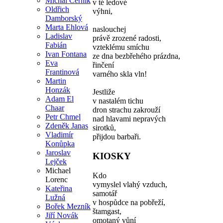
Michal Černík
v té ledové
Oldřich
výhni,
Damborský
Marta Ehlová
naslouchej
Ladislav
právě zrozené radosti,
Fabián
vzteklému smíchu
Ivan Fontana
ze dna bezbřehého prázdna,
Eva
řinčení
Frantinová
varného skla vln!
Martin
Honzák
Jestliže
Adam El
v nastalém tichu
Chaar
dron strachu zakrouží
Petr Chmel
nad hlavami nepravých
Zdeněk Janas
sirotků,
Vladimír
přijdou barbaři.
Konůpka
Jaroslav
KIOSKY
Lejček
Michael
Kdo
Lorenc
vymyslel vlahý vzduch,
Kateřina
samotář
Lužná
v hospůdce na pobřeží,
Bořek Mezník
štamgast,
Jiří Novák
omotaný vůní