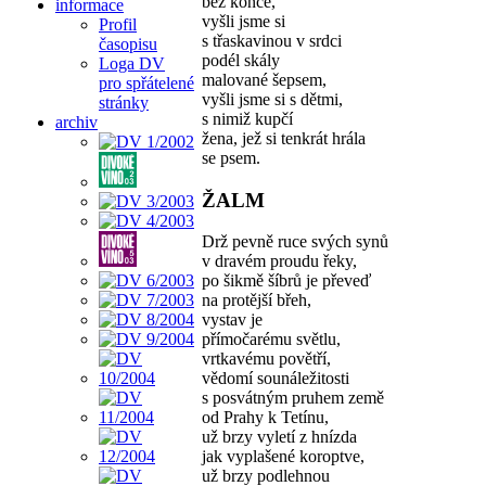
bez konce,
informace
vyšli jsme si
Profil
s třaskavinou v srdci
časopisu
podél skály
Loga DV
malované šepsem,
pro spřátelené
vyšli jsme si s dětmi,
stránky
s nimiž kupčí
archiv
žena, jež si tenkrát hrála
se psem.
ŽALM
Drž pevně ruce svých synů
v dravém proudu řeky,
po šikmě šíbrů je převeď
na protější břeh,
vystav je
přímočarému světlu,
vrtkavému povětří,
vědomí sounáležitosti
s posvátným pruhem země
od Prahy k Tetínu,
už brzy vyletí z hnízda
jak vyplašené koroptve,
už brzy podlehnou