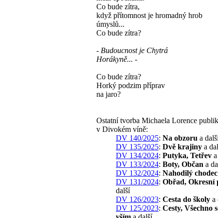
Co bude zítra,
když přítomnost je hromadný hrob
úmyslů...
Co bude zítra?
- Budoucnost je Chytrá
Horákyně... -
Co bude zítra?
Horký podzim příprav
na jaro?
Ostatní tvorba Michaela Lorence publi
v Divokém víně:
DV 140/2025
:
Na obzoru
a dalš
DV 135/2025
:
Dvě krajiny
a dal
DV 134/2024
:
Putyka, Tetřev
a 
DV 133/2024
:
Boty, Občan
a da
DV 132/2024
:
Nahodilý chodec
DV 131/2024
:
Obřad, Okresní 
další
DV 126/2023
:
Cesta do školy
a 
DV 125/2023
:
Cesty, Všechno s
vším
a další