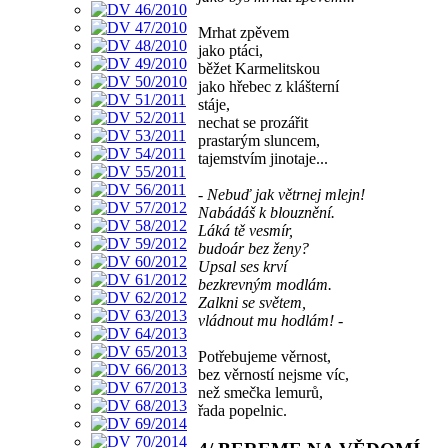
Mrhat zpěvem
jako ptáci,
běžet Karmelitskou
jako hřebec z klášterní
stáje,
nechat se prozářit
prastarým sluncem,
tajemstvím jinotaje...
- Nebuď jak větrnej mlejn!
Nabádáš k blouznění.
Láká tě vesmír,
budoár bez ženy?
Upsal ses krví
bezkrevným modlám.
Zalkni se světem,
vládnout mu hodlám! -
Potřebujeme věrnost,
bez věrností nejsme víc,
než smečka lemurů,
řada popelnic.