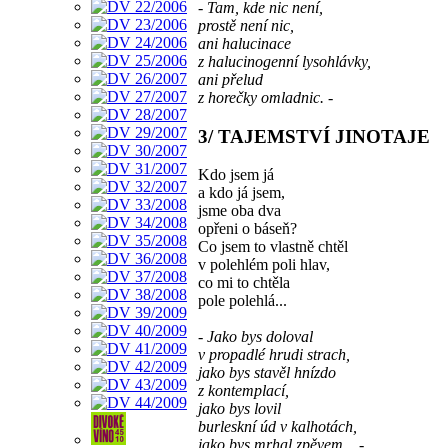
- Tam, kde nic není,
prostě není nic,
ani halucinace
z halucinogenní lysohlávky,
ani přelud
z horečky omladnic. -
3/ TAJEMSTVÍ JINOTAJE
Kdo jsem já
a kdo já jsem,
jsme oba dva
opřeni o báseň?
Co jsem to vlastně chtěl
v polehlém poli hlav,
co mi to chtěla
pole polehlá...
- Jako bys doloval
v propadlé hrudi strach,
jako bys stavěl hnízdo
z kontemplací,
jako bys lovil
burleskní úd v kalhotách,
jako bys mrhal zpěvem... -