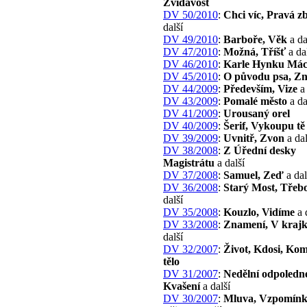
Zvídavost
DV 50/2010
:
Chci víc, Pravá z
další
DV 49/2010
:
Barboře, Věk
a da
DV 47/2010
:
Možná, Tříšť
a da
DV 46/2010
:
Karle Hynku Má
DV 45/2010
:
O původu psa, Zn
DV 44/2009
:
Především, Vize
a 
DV 43/2009
:
Pomalé město
a da
DV 41/2009
:
Urousaný orel
DV 40/2009
:
Šerif, Vykoupu tě
DV 39/2009
:
Uvnitř, Zvon
a dal
DV 38/2008
:
Z Úřední desky
Magistrátu
a další
DV 37/2008
:
Samuel, Zeď
a dal
DV 36/2008
:
Starý Most, Tře
další
DV 35/2008
:
Kouzlo, Vidíme
a 
DV 33/2008
:
Znamení, V kraj
další
DV 32/2007
:
Život, Kdosi, Ko
tělo
DV 31/2007
:
Nedělní odpoledne
Kvašení
a další
DV 30/2007
:
Mluva, Vzpomínka