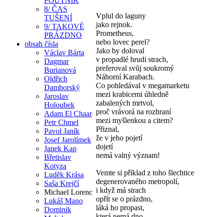
POUTNÍK
8/ ČAS
Vplul do laguny
TUŠENÍ
jako rejnok.
9/ TAKOVÉ
Prometheus,
PRÁZDNO
nebo lovec perel?
obsah čísla
Jako by doloval
Václav Bárta
v propadlé hrudi strach,
Dagmar
preferoval svůj soukromý
Burianová
Náhorní Karabach.
Oldřich
Co pohledával v megamarketu
Damborský
mezi krabicemi úhledně
Jaroslav
zabalených mrtvol,
Holoubek
proč vrávorá na rozhraní
Adam El Chaar
mezi myšlenkou a citem?
Petr Chmel
Přiznal,
Pavol Janík
že v jeho pojetí
Josef Jarolímek
dojetí
Janek Kap
nemá valný význam!
Břetislav
Kotyza
Vemte si příklad z toho šlechtice
Luděk Krása
degenerovaného metropolí,
Saša Krejčí
i když má strach
Michael Lorenc
opřít se o prázdno,
Lukáš Mano
láká ho propast,
Dominik
která nemá dno.