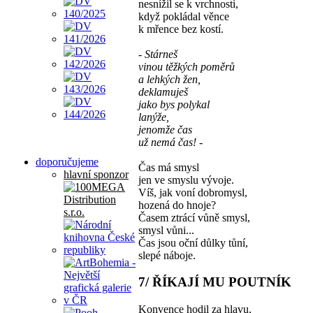
nesnížil se k vrchnosti,
když pokládal věnce
k mřence bez kostí.
- Stárneš
vinou těžkých poměrů
a lehkých žen,
deklamuješ
jako bys polykal
lanýže,
jenomže čas
už nemá čas! -
doporučujeme
Čas má smysl
hlavní sponzor
jen ve smyslu vývoje.
Víš, jak voní dobromysl,
hozená do hnoje?
Časem ztrácí vůně smysl,
smysl vůni...
Čas jsou oční důlky tůní,
slepé náboje.
7/ ŘÍKAJÍ MU POUTNÍK
Konvence hodil za hlavu,