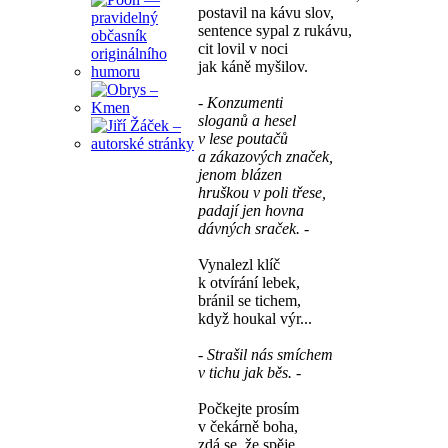
postavil na kávu slov,
sentence sypal z rukávu,
cit lovil v noci
jak káně myšilov.
- Konzumenti
sloganů a hesel
v lese poutačů
a zákazových značek,
jenom blázen
hruškou v poli třese,
padají jen hovna
dávných sraček. -
Vynalezl klíč
k otvírání lebek,
bránil se tichem,
když houkal výr...
- Strašil nás smíchem
v tichu jak běs. -
Počkejte prosím
v čekárně boha,
zdá se, že spěje