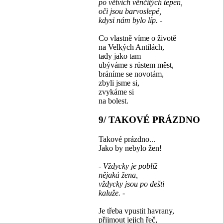
po větvích věnčitých tepen,
oči jsou barvoslepé,
kdysi nám bylo líp. -
Co vlastně víme o životě
na Velkých Antilách,
tady jako tam
ubýváme s růstem měst,
bráníme se novotám,
zbyli jsme si,
zvykáme si
na bolest.
9/ TAKOVÉ PRÁZDNO
Takové prázdno...
Jako by nebylo žen!
- Vždycky je poblíž
nějaká žena,
vždycky jsou po dešti
kaluže. -
Je třeba vpustit havrany,
přijmout jejich řeč,