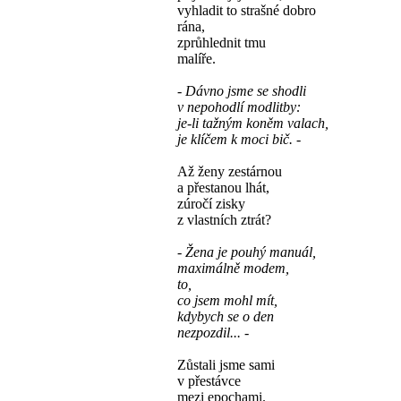
vyhladit to strašné dobro
rána,
zprůhlednit tmu
malíře.
- Dávno jsme se shodli
v nepohodlí modlitby:
je-li tažným koněm valach,
je klíčem k moci bič. -
Až ženy zestárnou
a přestanou lhát,
zúročí zisky
z vlastních ztrát?
- Žena je pouhý manuál,
maximálně modem,
to,
co jsem mohl mít,
kdybych se o den
nezpozdil... -
Zůstali jsme sami
v přestávce
mezi epochami.