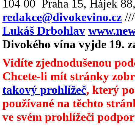
104 00 Praha 15, Hájek 88,
redakce@divokevino.cz
//
Lukáš Drbohlav
www.newm
Divokého vína vyjde 19. z
Vidíte zjednodušenou pod
Chcete-li mít stránky zobr
takový prohlížeč
, který p
používané na těchto strán
ve svém prohlížeči podpor