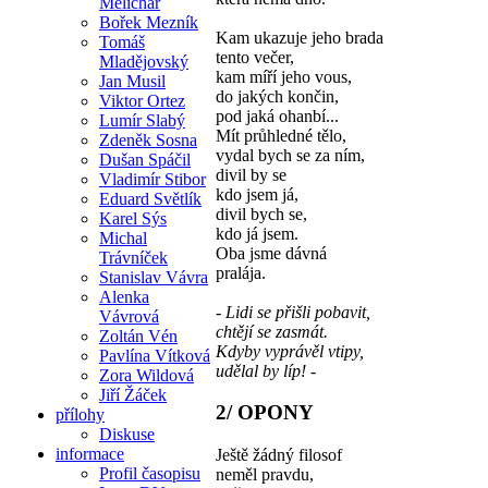
Melichar
Bořek Mezník
Kam ukazuje jeho brada
Tomáš
tento večer,
Mladějovský
kam míří jeho vous,
Jan Musil
do jakých končin,
Viktor Ortez
pod jaká ohanbí...
Lumír Slabý
Mít průhledné tělo,
Zdeněk Sosna
vydal bych se za ním,
Dušan Spáčil
divil by se
Vladimír Stibor
kdo jsem já,
Eduard Světlík
divil bych se,
Karel Sýs
kdo já jsem.
Michal
Oba jsme dávná
Trávníček
pralája.
Stanislav Vávra
Alenka
- Lidi se přišli pobavit,
Vávrová
chtějí se zasmát.
Zoltán Vén
Kdyby vyprávěl vtipy,
Pavlína Vítková
udělal by líp! -
Zora Wildová
Jiří Žáček
2/ OPONY
přílohy
Diskuse
informace
Ještě žádný filosof
Profil časopisu
neměl pravdu,