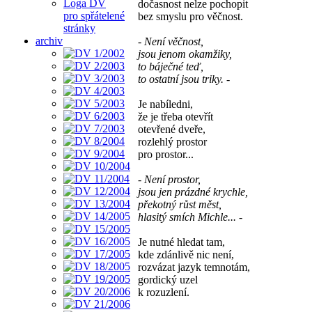
Loga DV
dočasnost nelze pochopit
pro spřátelené
bez smyslu pro věčnost.
stránky
archiv
- Není věčnost,
jsou jenom okamžiky,
to báječné teď,
to ostatní jsou triky. -
Je nabíledni,
že je třeba otevřít
otevřené dveře,
rozlehlý prostor
pro prostor...
- Není prostor,
jsou jen prázdné krychle,
překotný růst měst,
hlasitý smích Michle... -
Je nutné hledat tam,
kde zdánlivě nic není,
rozvázat jazyk temnotám,
gordický uzel
k rozuzlení.