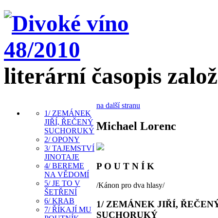
literární časopis zalo
na další stranu
1/ ZEMÁNEK
JIŘÍ, ŘEČENÝ
Michael Lorenc
SUCHORUKÝ
2/ OPONY
3/ TAJEMSTVÍ
JINOTAJE
P O U T N Í K
4/ BEREME
NA VĚDOMÍ
5/ JE TO V
/Kánon pro dva hlasy/
ŠETŘENÍ
6/ KRAB
1/ ZEMÁNEK JIŘÍ, ŘEČEN
7/ ŘÍKAJÍ MU
SUCHORUKÝ