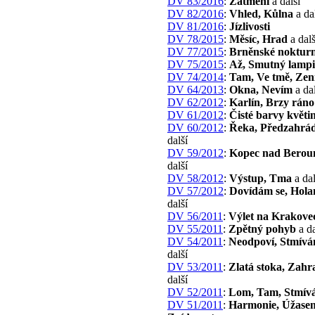
DV 83/2016
:
Zatmění
a další
DV 82/2016
:
Vhled, Kůlna
a da
DV 81/2016
:
Jízlivosti
DV 78/2015
:
Měsíc, Hrad
a dalš
DV 77/2015
:
Brněnské noktur
DV 75/2015
:
Až, Smutný lamp
DV 74/2014
:
Tam, Ve tmě, Zen
DV 64/2013
:
Okna, Nevím
a dal
DV 62/2012
:
Karlín, Brzy ráno
DV 61/2012
:
Čisté barvy květi
DV 60/2012
:
Řeka, Předzahrá
další
DV 59/2012
:
Kopec nad Bero
další
DV 58/2012
:
Výstup, Tma
a dal
DV 57/2012
:
Dovídám se, Hola
další
DV 56/2011
:
Výlet na Krakove
DV 55/2011
:
Zpětný pohyb
a da
DV 54/2011
:
Neodpoví, Stmíván
další
DV 53/2011
:
Zlatá stoka, Zahr
další
DV 52/2011
:
Lom, Tam, Stmív
DV 51/2011
:
Harmonie, Úžase