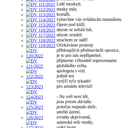
Lidé moskyti,
mraky můr,
komáři,
vybavíme vás ovládacím manuálem,
čipem pod kůží,
abyste se nebáli bát,
abyste zestárli
strachem ze stáří!
Očekáváme protesty
přihlouplých představitelů opozice,
je to pro nás nepřijatelné,
přijmeme výhradně reprezentanta
globálního světa,
apologeta s vizí,
jedině ten
vytýčí tyče tykadel
pro armádu televizí!
- Na svět není lék,
jsou jenom dávidla:
poločas rozpadu duše,
umělá území,
zvratky deprivantů,
satanská mše matky,
velký bratr