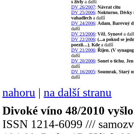
s živly
a další
DV 26/2007
:
Návrat citu
DV 25/2006
:
Nokturno
,
Dívky 
vahadlech
a další
DV 24/2006
:
Adam
,
Barevný d
další
DV 23/2006
:
Věž
,
Synové
a dalš
DV 22/2006
:
(...a pokud se jed
poezii…)
,
Kde
a další
DV 21/2006
:
Říjen
,
(V synago
další
DV 20/2006
:
Sonet o tichu
,
Jen
další
DV 16/2005
:
Soumrak
,
Starý 
další
nahoru
|
na další stranu
Divoké víno 48/2010 vyšlo
ISSN 1214-6099 /// samozv