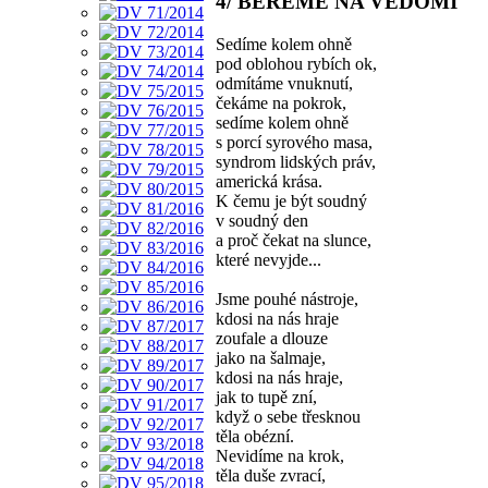
4/ BEREME NA VĚDOMÍ
Sedíme kolem ohně
pod oblohou rybích ok,
odmítáme vnuknutí,
čekáme na pokrok,
sedíme kolem ohně
s porcí syrového masa,
syndrom lidských práv,
americká krása.
K čemu je být soudný
v soudný den
a proč čekat na slunce,
které nevyjde...
Jsme pouhé nástroje,
kdosi na nás hraje
zoufale a dlouze
jako na šalmaje,
kdosi na nás hraje,
jak to tupě zní,
když o sebe třesknou
těla obézní.
Nevidíme na krok,
těla duše zvrací,