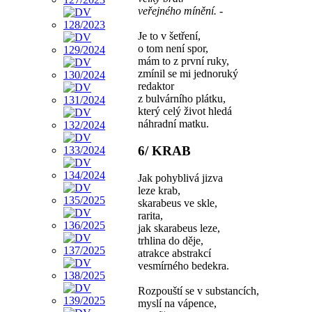
veřejného mínění. -
Je to v šetření,
o tom není spor,
mám to z první ruky,
zmínil se mi jednoruký
redaktor
z bulvárního plátku,
který celý život hledá
náhradní matku.
6/ KRAB
Jak pohyblivá jizva
leze krab,
skarabeus ve skle,
rarita,
jak skarabeus leze,
trhlina do děje,
atrakce abstrakcí
vesmírného bedekra.
Rozpouští se v substancích,
myslí na vápence,