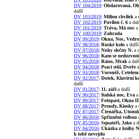
DV 104/2019
:
Obdarovaná, O
další
DV 103/2019
:
Milion chvilek
a 
DV 102/2019
:
Pavilon č. 6
a dal
DV 101/2019
:
Tráva, Má noc
a 
DV 100/2019
:
Zahrada
DV 99/2019
:
Okna, Noc, Vedr
DV 98/2018
:
Ruské kolo
a další
DV 97/2018
:
Nohy slečny N.
a d
DV 96/2018
:
Kam se nedozvoní
DV 95/2018
:
Ráno, Mrak
a dalš
DV 94/2018
:
Psací stůl, Dveře
a
DV 93/2018
:
Voroněž, Cetelem
DV 92/2017
:
Dotek, Klavírní k
další
DV 91/2017
:
11. září
a další
DV 90/2017
:
Italská noc, Eva
a 
DV 89/2017
:
Fotopast, Okna II
DV 88/2017
:
Proudy, Kiosky
a 
DV 87/2017
:
Čtenářka, Utonul
DV 86/2016
:
Spřízněni volbou
a
DV 85/2016
:
Squateři, Jako
a d
DV 84/2016
:
Ukázka z knihy N
k tobě nevejdu