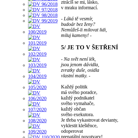
ztrácíš se mi, lásko,
v mraku informací.
- Láká tě vesmír,
budoár bez ženy?
Nemůžeš-li milovat lidi,
miluj kameny! -
5/ JE TO V ŠETŘENÍ
- Na svět není lék,
jsou jenom dávidla,
zvratky duše, osidla
vlastní matky. -
Každý politik
má svého poradce,
každý podnikatel
svého vymahače,
každý občan
svého exekutora.
Je třeba vykastrovat devianty,
vyklestit kleštěnce,
odoperovat
prenatální novotvary!