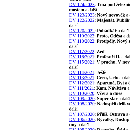
DV 124/2023
:
Tma pod železni
mostem
a další
DV 123/2023
:
Nový novověk
a 
DV 122/2022
:
Majestát, Publi
další
DV 120/2022
:
Pohádkář
a další
DV 119/2022
:
Proto, Oděsa
a da
DV 118/2022
:
Protipóly, Nový 
další
DV 117/2022
:
Zeď
DV 116/2021
:
Profesoři II.
a dal
DV 115/2021
:
V prachu, V nov
další
DV 114/2021
:
Ještě
DV 113/2021
:
Cern, Ucho
a dal
DV 112/2021
:
Apartmá, Byt
a d
DV 111/2021
:
Kam, Návštěva
a 
DV 110/2020
:
Včera a dnes
DV 109/2020
:
Super star
a dalš
DV 108/2020
:
Nedospělí delikv
další
DV 107/2020
:
Příliš, Ostrava
a 
DV 106/2020
:
Bývalky, Dostup
tmy
a další
DV 105/2020
:
Rozvaha, Řád
a 