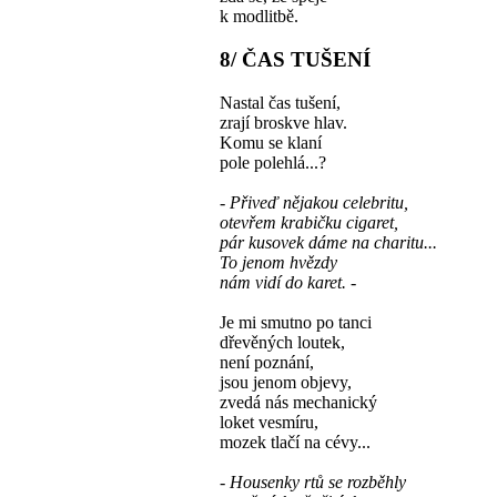
k modlitbě.
8/ ČAS TUŠENÍ
Nastal čas tušení,
zrají broskve hlav.
Komu se klaní
pole polehlá...?
- Přiveď nějakou celebritu,
otevřem krabičku cigaret,
pár kusovek dáme na charitu...
To jenom hvězdy
nám vidí do karet. -
Je mi smutno po tanci
dřevěných loutek,
není poznání,
jsou jenom objevy,
zvedá nás mechanický
loket vesmíru,
mozek tlačí na cévy...
- Housenky rtů se rozběhly