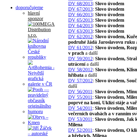
DV 68/2013
:
Slovo úvodem
doporučujeme
DV 67/2013
:
Slovo úvodem
hlavní
DV 66/2013
:
Slovo úvodem
sponzor
DV 65/2013
:
Slovo úvodem
DV 64/2013
:
Slovo úvodem
DV 63/2013
:
Slovo úvodem
DV 62/2012
:
Slovo úvodem, Kuře
podruhé žádá Jaroslavovu ruku
a
DV 61/2012
:
Slovo úvodem, Roz
v prach
a další
DV 59/2012
:
Slovo úvodem, Stra
utrácení
a další
DV 58/2012
:
Slovo úvodem, Klisn
hříbata
a další
DV 57/2012
:
Slovo úvodem, Souč
další
DV 56/2011
:
Slovo úvodem, Minu
DV 55/2011
:
Slovo úvodem, Mile
poprvé na koni, Uklízí stáje a va
DV 54/2011
:
Slovo úvodem, Mile
večerních úvahách a v ranním svě
DV 53/2011
:
Slovo úvodem, Jak 
Milena
DV 52/2011
:
Slovo úvodem, O kli
a hřebcích, Milena