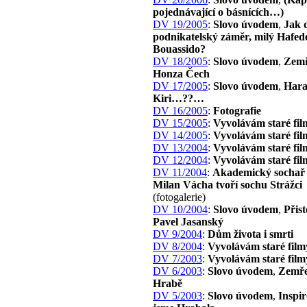
pojednávající o básnících…)
DV 19/2005
:
Slovo úvodem
,
Jak 
podnikatelský záměr, milý Hafed
Bouassido?
DV 18/2005
:
Slovo úvodem
,
Zemř
Honza Čech
DV 17/2005
:
Slovo úvodem
,
Har
Kiri…??…
DV 16/2005
:
Fotografie
DV 15/2005
:
Vyvolávám staré fil
DV 14/2005
:
Vyvolávám staré fil
DV 13/2004
:
Vyvolávám staré fil
DV 12/2004
:
Vyvolávám staré fil
DV 11/2004
:
Akademický sochař 
Milan Vácha tvoří sochu Strážci
(fotogalerie)
DV 10/2004
:
Slovo úvodem
,
Přist
Pavel Jasanský
DV 9/2004
:
Dům života i smrti
DV 8/2004
:
Vyvolávám staré film
DV 7/2003
:
Vyvolávám staré film
DV 6/2003
:
Slovo úvodem
,
Zemře
Hrabě
DV 5/2003
:
Slovo úvodem
,
Inspir