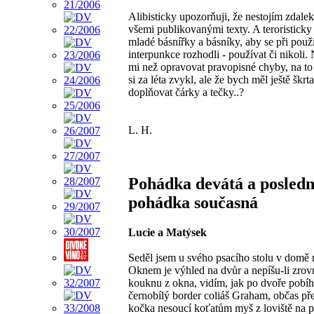
Alibisticky upozorňuji, že nestojím zdalek
všemi publikovanými texty. A teroristick
mladé básnířky a básníky, aby se při použ
interpunkce rozhodli - používat či nikoli
mi než opravovat pravopisné chyby, na to
si za léta zvykl, ale že bych měl ještě škrta
doplňovat čárky a tečky..?
L. H.
Pohádka devátá a posledn
pohádka současná
Lucie a Matýsek
Seděl jsem u svého psacího stolu v domě 
Oknem je výhled na dvůr a nepíšu-li zrov
kouknu z okna, vidím, jak po dvoře pobí
černobílý border coliáš Graham, občas p
kočka nesoucí koťatům myš z loviště na p