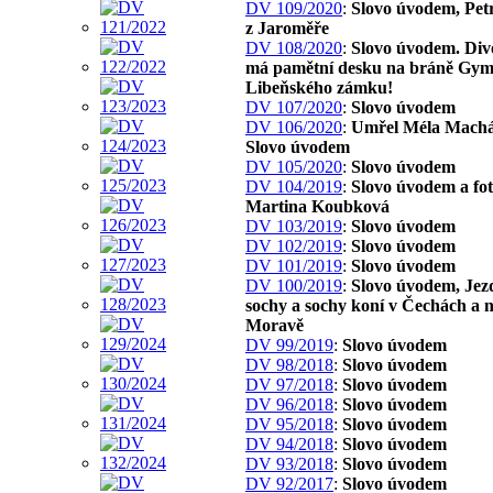
DV 109/2020
:
Slovo úvodem, Pet
z Jaroměře
DV 108/2020
:
Slovo úvodem. Div
má pamětní desku na bráně Gym
Libeňského zámku!
DV 107/2020
:
Slovo úvodem
DV 106/2020
:
Umřel Méla Machá
Slovo úvodem
DV 105/2020
:
Slovo úvodem
DV 104/2019
:
Slovo úvodem a fo
Martina Koubková
DV 103/2019
:
Slovo úvodem
DV 102/2019
:
Slovo úvodem
DV 101/2019
:
Slovo úvodem
DV 100/2019
:
Slovo úvodem, Jez
sochy a sochy koní v Čechách a 
Moravě
DV 99/2019
:
Slovo úvodem
DV 98/2018
:
Slovo úvodem
DV 97/2018
:
Slovo úvodem
DV 96/2018
:
Slovo úvodem
DV 95/2018
:
Slovo úvodem
DV 94/2018
:
Slovo úvodem
DV 93/2018
:
Slovo úvodem
DV 92/2017
:
Slovo úvodem