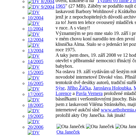
ověřit, kliknete-li na "
Týžden vo filme z r
1965
" (27 MB). Záběry se podařilo najít 
laskavosti Barbory Wohlinové z Krátkého
jenž je z nepochopitelných důvodů archivu
za to! Jsem ten lehce ovousený mladíček
v ruce. A s vlasy!!
Významným se pro mne stalo 19. září i pro
v mém chovu koní narodilo ten den první 
klisnička Alma. Stalo se o jedenáct let poz
roce 1975.
A taky jsem dnes, 19. září 2008 ve 12 hod
otevřel v příbramské nemocnici třináctý č
babybox.
Na oslavu 19. září vydávám už šestým r
novodobé internetové Divoké víno. Přináš
tentokrát dvě desítky autorů, tradiční stař
Sýse
,
Jiřího Žáčka
,
Jaroslava Holoubka
,
M
Lorence
a
Pavla Vernera
proložené mladi
básnířkami i veršomilovnými jinochy. Bá
jsem z laskavosti Viléma Stránského, maji
internetové aukční síně
www.artbohemia.
proložil akty Oty Janečka. Jak jinak!
Ota Janeček