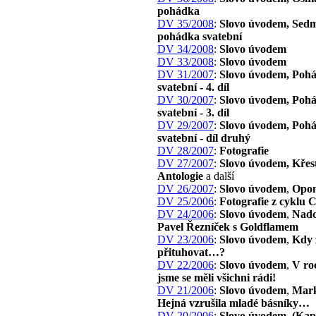
pohádka
DV 35/2008
:
Slovo úvodem, Sed
pohádka svatební
DV 34/2008
:
Slovo úvodem
DV 33/2008
:
Slovo úvodem
DV 31/2007
:
Slovo úvodem, Poh
svatební - 4. díl
DV 30/2007
:
Slovo úvodem, Poh
svatební - 3. díl
DV 29/2007
:
Slovo úvodem, Poh
svatební - díl druhý
DV 28/2007
:
Fotografie
DV 27/2007
:
Slovo úvodem, Křes
Antologie
a další
DV 26/2007
:
Slovo úvodem
,
Opon
DV 25/2006
:
Fotografie z cyklu 
DV 24/2006
:
Slovo úvodem
,
Nadc
Pavel Řezníček s Goldflamem
DV 23/2006
:
Slovo úvodem
,
Kdy 
přituhovat…?
DV 22/2006
:
Slovo úvodem
,
V ro
jsme se měli všichni rádi!
DV 21/2006
:
Slovo úvodem
,
Mark
Hejná vzrušila mladé básníky…
DV 20/2006
:
Slovo úvodem
,
(Kap