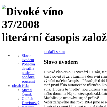
literární časopis zalo
na další stranu
Slovo
úvodem
Slovo úvodem
Pohádka
devátá a
Divoké víno číslo 37 vychází 19. září, ted
poslední,
který považuji za významný den svůj a za
pohádka
výroční našeho časopisu. Přesně před 44 l
současná
totiž první číslo historického tištěného D
obsah čísla
vína. Tři čísla té "nudle" jsou uložena v a
Michal
mého domu na Hájku, otec spoluzakladat
Černík
Machálek je uchovává stejně pečlivě.
Oldřich
Večer zářijového dne roku 1964 jsme se se
Damborský
libeňské sklepní klubovně v domě číslo 4