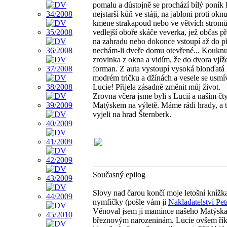
pomalu a důstojně se prochází bílý poník
nejstarší kůň ve stáji, na jabloni proti okn
kmene strakapoud nebo ve větvích stromů
vedlejší oboře skáče veverka, jež občas př
na zahradu nebo dokonce vstoupí až do př
nechám-li dveře domu otevřené... Kouknu
zrovinka z okna a vidím, že do dvora vjí
forman. Z auta vystoupí vysoká blonďatá 
modrém tričku a džínách a vesele se usmí
Lucie! Přijela zásadně změnit můj život.
Zrovna včera jsme byli s Lucií a naším čt
Matýskem na výletě. Máme rádi hrady, a t
vyjeli na hrad Šternberk.
Současný epilog
Slovy nad čarou končí moje letošní knížka
nymfičky (pošle vám ji
Nakladatelství Pet
Věnoval jsem ji mamince našeho Matýska
březnovým narozeninám. Lucie ovšem říká