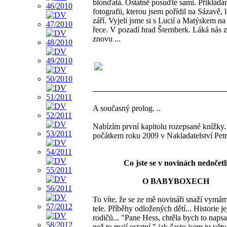
blonďatá. Ostatně posuďte sami. Přiklád
fotografii, kterou jsem pořídil na Sázavě, l
září. Vyjeli jsme si s Lucií a Matýskem na
řece. V pozadí hrad Šternberk. Láká nás 
znovu ...
A současný prolog. ..
Nabízím první kapitolu rozepsané knížky.
počátkem roku 2009 v Nakladatelství Petr
Co jste se v novinách nedočetl
O BABYBOXECH
To víte, že se ze mě novináři snaží vymámi
tele. Příběhy odložených dětí... Historie je
rodičů... "Pane Hess, chtěla bych to napsat
než to mají ostatní," jak často jsem tu větu