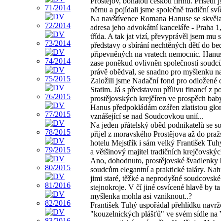
Prostějov, bohatou českou firmu. Přisedl 
němu a pojídali jsme společně tradiční sv
Na navštívence Romana Hanuse se skvěl
adresa jeho advokátní kanceláře - Praha 1
třída. A tak jat vizí, převyprávěl jsem mu 
představy o sbírání nechtěných dětí do b
připevněných na vratech nemocnic. Hanu
zase poněkud ovlivněn společností soudců
právě obědval, se snadno pro myšlenku n
Založili jsme Nadační fond pro odložené d
Statim. Já s představou přílivu financí z 
prostějovských krejčíren ve prospěch ba
Hanus předpokládám ozářen zlatistou glor
vznášející se nad Soudcovkou unií...
Na jeden přátelský oběd podnikatelů se s
přijel z moravského Prostějova až do pra
hotelu Mejstřík i sám velký František Tuh
a většinový majitel tradičních krejčovskýc
Ano, dohodnuto, prostějovské švadlenky 
soudcům elegantní a praktické taláry. Nah
jimi staré, těžké a neprodyšné soudcovské
stejnokroje. V čí jiné osvícené hlavě by t
myšlenka mohla asi vzniknout..?
František Tuhý uspořádal přehlídku navr
"kouzelnických plášťů" ve svém sídle na 