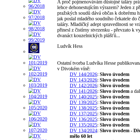
A proč pojmenovávám důstojné taláry prá
lehce dehonestujícím výrazem? Jeden z p
pražských soudů dává občas k dobrému hi
jak poslal mladého soudního čekatele do či
taláry. Mladičký adept spravedlnosti se vrá
přinesl z čistírny stvrzenku - převzato k vy
dvanáct kouzelnických plášťů...
Ludvík Hess
Ostatní tvorba Ludvíka Hesse publikovan
v Divokém víně:
DV 144/2026
:
Slovo úvodem
DV 143/2026
:
Slovo úvodem
DV 142/2026
:
Slovo úvodem
DV 141/2026
:
Slovo úvodem
a dal
DV 140/2025
:
Slovo úvodem
DV 139/2025
:
Slovo úvodem
DV 138/2025
:
Slovo úvodem
DV 137/2025
:
Slovo úvodem
DV 136/2025
:
Slovo úvodem
DV 135/2025
:
Slovo úvodem
DV 134/2024
:
Slovo úvodem - Di
mělo 60 let