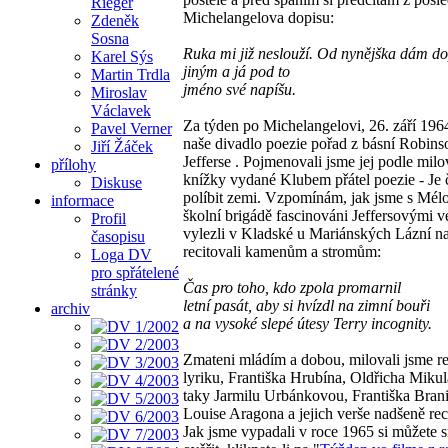
Rieger
Michelangelova dopisu:
Zdeněk
Sosna
Ruka mi již neslouží. Od nynějška dám do
Karel Sýs
jiným a já pod to
Martin Trdla
jméno své napíšu.
Miroslav
Václavek
Za týden po Michelangelovi, 26. září 196
Pavel Verner
naše divadlo poezie pořad z básní Robins
Jiří Žáček
Jefferse . Pojmenovali jsme jej podle mil
přílohy
knížky vydané Klubem přátel poezie - Je 
Diskuse
políbit zemi. Vzpomínám, jak jsme s Mélo
informace
školní brigádě fascinováni Jeffersovými v
Profil
vylezli v Kladské u Mariánských Lázní na
časopisu
recitovali kamenům a stromům:
Loga DV
pro spřátelené
Čas pro toho, kdo zpola promarnil
stránky
letní pasát, aby si hvízdl na zimní bouři
archiv
a na vysoké slepé útesy Terry incognity.
Zmateni mládím a dobou, milovali jsme r
lyriku, Františka Hrubína, Oldřicha Mikul
taky Jarmilu Urbánkovou, Františka Brani
Louise Aragona a jejich verše nadšeně reci
Jak jsme vypadali v roce 1965 si můžete 