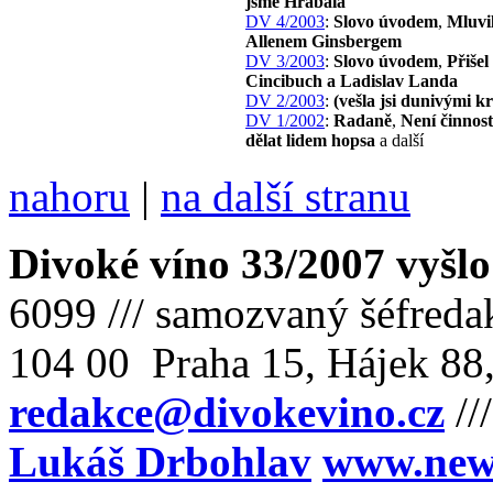
jsme Hrabala
DV 4/2003
:
Slovo úvodem
,
Mluvil
Allenem Ginsbergem
DV 3/2003
:
Slovo úvodem
,
Přišel
Cincibuch a Ladislav Landa
DV 2/2003
:
(vešla jsi dunivými 
DV 1/2002
:
Radaně
,
Není činnost
dělat lidem hopsa
a další
nahoru
|
na další stranu
Divoké víno 33/2007 vyšlo
6099 /// samozvaný šéfreda
104 00 Praha 15, Hájek 88,
redakce@divokevino.cz
//
Lukáš Drbohlav
www.newm