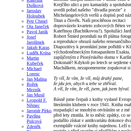
Kateřina
Krejčího ulici a pro kamarády a spolubás
Dušková
uvedli pořad našeho "divadla poezie" z
Jaroslav
Michelangelových veršů a dopisů pod n
Holoubek
Titan a člověk. Naši procítěnou recitaci
Petr Chmel
doprovázelo kvarteto zobcových fléten v
Ota Janeček
Kateřinou (Bachtíkovou?). Spolužáci Jard
Pavol Janík
Robert Šmied promítali na tři plátna fotog
Josef
a reprodukce obrazů našeho renesančního 
Jarolímek
Diapozitivy k promítání jsme pořídili v K
Jakub Karas
východoněmeckým fotoaparátem Exakta,
Luděk Krása
zapůjčeným z Pionýrského domu v Karlín
Martin
Dokonalé! Kdykoli po letech se sejdeme 
Kubeček
Machálkem, nezapomeneme zopakovat si 
Michael
Lorenc
Ty víš, že vím, že víš, můj drahý pane,
Jan Malina
že jdu jen, abych u tebe se zhříval.
Bořek
A víš, že vím, že víš, jsem, jak jsem býval.
Mezník
Jan Musil
Básně jsme čerpali z knihy vydané Evro
Leopold F.
literárním klubem v roce 1941. Kniha osa
Němec
rozpadající se mnohým otvíráním se z mé
Jaromír Pírko
před lety ztratila. Je to měsíc zpátky, co s
Pavlína
podařilo získat v antikvariátu dokonce dv
Pulcová
exempláře vzácné knihy najednou. Leží 
Zdeněk
postele a před spaním si předčítám z posl