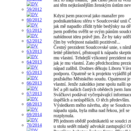
ani těm nejkrásnějším ženským ústům nev
Kdysi jsem pracoval jako manažer pro
podnikatelskou sféru v Soudcovské unii
jak mě napadlo zřídit tyhle bedýnky na děti
jsem potřebu svěřit se svým pánům soud
nabídnout ideu právě jim. Že by taky uděl
čím by veřejnost naladili pozitivně...
Čestný prezident Soudcovské unie, s nímž
letité přátelství, přistoupil k nápadu skepti
mu vlastní. Tehdejší výkonný prezident n
jak je mu vlastní. Zato předchozímu prezi
nápad zalíbil. Dodnes děkuju Liboru Váv
podporu. Opatrně se k projektu vyjádřil p
pražského Městského soudu. Opatrnost j
vlastní. Jenže zakrátko jsme spolu našli s
řeč a při našich častých obědech jsem Jan
Sváčkovi podával vyčerpávající informac
úspěších a neúspěších. O těch především.
Výsledkem mého návrhu, aby se Soudcov
nápadu ujala, byla mlha nad řekou, jež se 
rozplynula.
Při jednom obědě podnikatelů se soudci z
u stolu sedět mladý advokát zastupující O