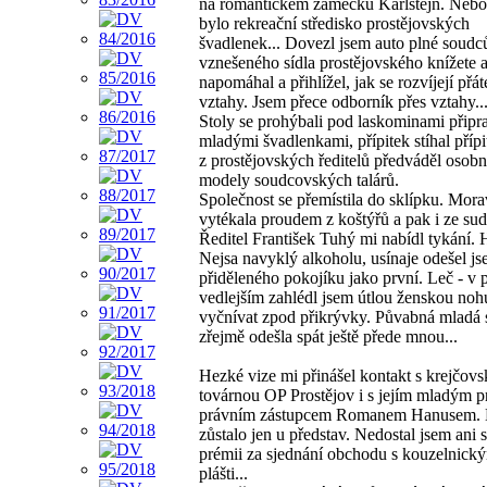
na romantickém zámečku Karlštejn. Nebo
bylo rekreační středisko prostějovských
švadlenek... Dovezl jsem auto plné soudc
vznešeného sídla prostějovského knížete 
napomáhal a přihlížel, jak se rozvíjejí přát
vztahy. Jsem přece odborník přes vztahy..
Stoly se prohýbali pod laskominami přip
mladými švadlenkami, přípitek stíhal přípi
z prostějovských ředitelů předváděl osob
modely soudcovských talárů.
Společnost se přemístila do sklípku. Mora
vytékala proudem z koštýřů a pak i ze sud
Ředitel František Tuhý mi nabídl tykání. 
Nejsa navyklý alkoholu, usínaje odešel j
přiděleného pokojíku jako první. Leč - v 
vedlejším zahlédl jsem útlou ženskou noh
vyčnívat zpod přikrývky. Půvabná mladá
zřejmě odešla spát ještě přede mnou...
Hezké vize mi přinášel kontakt s krejčov
továrnou OP Prostějov i s jejím mladým 
právním zástupcem Romanem Hanusem. 
zůstalo jen u představ. Nedostal jsem ani 
prémii za sjednání obchodu s kouzelnick
plášti...