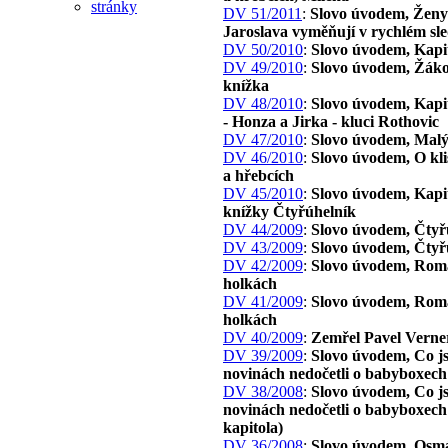
DV 51/2011
:
Slovo úvodem, Ženy 
Jaroslava vyměňují v rychlém sl
DV 50/2010
:
Slovo úvodem, Kapi
DV 49/2010
:
Slovo úvodem, Žák
knížka
DV 48/2010
:
Slovo úvodem, Kapit
- Honza a Jirka - kluci Rothovic
DV 47/2010
:
Slovo úvodem, Malý
DV 46/2010
:
Slovo úvodem, O kl
a hřebcích
DV 45/2010
:
Slovo úvodem, Kapit
knížky Čtyřúhelník
DV 44/2009
:
Slovo úvodem, Čtyř
DV 43/2009
:
Slovo úvodem, Čtyř
DV 42/2009
:
Slovo úvodem, Rom
holkách
DV 41/2009
:
Slovo úvodem, Rom
holkách
DV 40/2009
:
Zemřel Pavel Verne
DV 39/2009
:
Slovo úvodem, Co js
novinách nedočetli o babyboxech
DV 38/2008
:
Slovo úvodem, Co js
novinách nedočetli o babyboxech 
kapitola)
DV 36/2008
:
Slovo úvodem, Osm