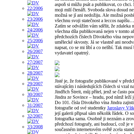
aspoň si můžu psát a publikovat, co chci. 
moji milí čtenáři. Svoboda slova dosud nep
možná se jí ani nedožiju. Ale možná posb
všechnu svoji statečnost a leccos napíšu
Zatím se odvážím vám sdělit, že zdaleka 
všechna díla publikovaná nejen v tomto al
předchozích číslech Divokého vína nepov
umělecké skvosty. Já se vlastně ani neod
napsat, co se mi líbí a co nelíbí. Tak musí 
vydavatel opatrný.
Jisté je, že fotografie publikované v předc
stávajícím i následujících číslech si vzal na
Jindřich Štreit, můj přítel, jenž se často p
Jindra ze Sovince – hradu, pod nímž leží 
Do 101. čísla Divokého vína Jindra zajisti
fotografie od své studentky
Jaroslavy Vít
její galerii připsal sám několik řádek. O so
fotografka sama. Osobně ji neznám a zrov
předchozí fotografy, ani budoucí, což je v
současném internetovém světě zcela standa