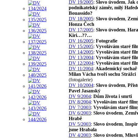
DV 19/2005
:
Slovo úvodem
,
Jak 
podnikatelský záměr, milý Hafed
Bouassido?
DV 18/2005
:
Slovo úvodem
,
Zemř
Honza Čech
DV 17/2005
:
Slovo úvodem
,
Har
Kiri…??…
DV 16/2005
:
Fotografie
DV 15/2005
:
Vyvolávám staré fil
DV 14/2005
:
Vyvolávám staré fil
DV 13/2004
:
Vyvolávám staré fil
DV 12/2004
:
Vyvolávám staré fil
DV 11/2004
:
Akademický sochař 
Milan Vácha tvoří sochu Strážci
(fotogalerie)
DV 10/2004
:
Slovo úvodem
,
Přist
Pavel Jasanský
DV 9/2004
:
Dům života i smrti
DV 8/2004
:
Vyvolávám staré film
DV 7/2003
:
Vyvolávám staré film
DV 6/2003
:
Slovo úvodem
,
Zemře
Hrabě
DV 5/2003
:
Slovo úvodem
,
Inspir
jsme Hrabala
DV 4/2003
:
Slovo úvodem
,
Mluvil