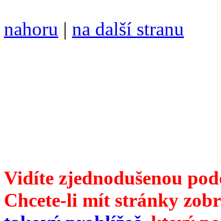
nahoru
|
na další stranu
Divoké víno 101/2019 vyšl
ISSN 1214-6099 /// samozv
104 00 Praha 10, Hájek 88,
redakce@divokevino.cz
//
///
příští číslo Divokého v
Vidíte zjednodušenou pod
Chcete-li mít stránky zobr