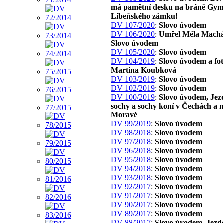
má pamětní desku na bráně Gym
Libeňského zámku!
DV 107/2020
:
Slovo úvodem
DV 106/2020
:
Umřel Méla Machá
Slovo úvodem
DV 105/2020
:
Slovo úvodem
DV 104/2019
:
Slovo úvodem a fo
Martina Koubková
DV 103/2019
:
Slovo úvodem
DV 102/2019
:
Slovo úvodem
DV 100/2019
:
Slovo úvodem, Jez
sochy a sochy koní v Čechách a 
Moravě
DV 99/2019
:
Slovo úvodem
DV 98/2018
:
Slovo úvodem
DV 97/2018
:
Slovo úvodem
DV 96/2018
:
Slovo úvodem
DV 95/2018
:
Slovo úvodem
DV 94/2018
:
Slovo úvodem
DV 93/2018
:
Slovo úvodem
DV 92/2017
:
Slovo úvodem
DV 91/2017
:
Slovo úvodem
DV 90/2017
:
Slovo úvodem
DV 89/2017
:
Slovo úvodem
DV 88/2017
:
Slovo úvodem, Jezd