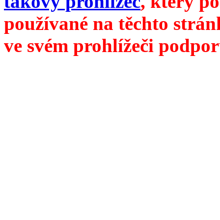
takový prohlížeč
, který p
používané na těchto strán
ve svém prohlížeči podpor