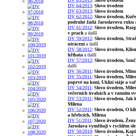
DV 65/2013
:
Slovo úvodem
DV 64/2013
:
Slovo úvodem
DV 63/2013
:
Slovo úvodem
DV 62/2012
:
Slovo úvodem, Kuře
podruhé žádá Jaroslavovu ruku
a
DV 61/2012
:
Slovo úvodem, Roz
v prach
a další
DV 59/2012
:
Slovo úvodem, Stra
utrácení
a další
DV 58/2012
:
Slovo úvodem, Klisn
hříbata
a další
DV 57/2012
:
Slovo úvodem, Souč
další
DV 56/2011
:
Slovo úvodem, Minu
DV 55/2011
:
Slovo úvodem, Mile
poprvé na koni, Uklízí stáje a va
DV 54/2011
:
Slovo úvodem, Mile
večerních úvahách a v ranním svě
DV 53/2011
:
Slovo úvodem, Jak 
Milena
DV 52/2011
:
Slovo úvodem, O kli
a hřebcích, Milena
DV 51/2011
:
Slovo úvodem, Ženy 
Jaroslava vyměňují v rychlém sl
DV 50/2010
:
Slovo úvodem, Kapi