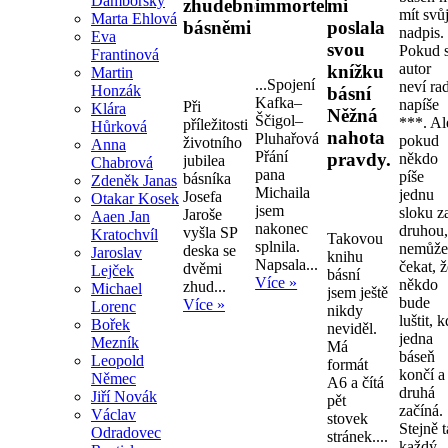
Damborský
zhudebněnými
immortelly.
mi
mít svů
Marta Ehlová
básněmi
poslala
nadpis.
Eva
svou
Pokud s
Frantinová
autor
knížku
Martin
...Spojení
neví ra
Honzák
básní
Kafka–
napíše
Při
Klára
Něžná
Ščigol–
***. Al
příležitosti
Hůrková
nahota
Pluhařová
pokud
životního
Anna
Přání
pravdy.
někdo
jubilea
Chabrová
pana
píše
básníka
Zdeněk Janas
Michaila
jednu
Josefa
Otakar Kosek
jsem
sloku z
Jaroše
Aaen Jan
nakonec
druhou
vyšla SP
Kratochvíl
Takovou
splnila.
nemůž
deska se
Jaroslav
knihu
Napsala...
čekat, 
dvěmi
Lejček
básní
Více »
někdo
zhud...
Michael
jsem ještě
bude
Více »
Lorenc
nikdy
luštit, 
Bořek
neviděl.
jedna
Mezník
Má
báseň
Leopold
formát
končí a
Němec
A6 a čítá
druhá
Jiří Novák
pět
začíná.
Václav
stovek
Stejně 
Odradovec
stránek....
každý