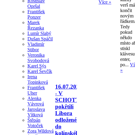
Rostislav
Více »
verš m
Opršal
končit
František
novým
Ponzer
řádkem
Marek
Tedy
Řezanka
pokud
Lumír Slabý
někdo
Dušan Spáčil
místo a
Vladimír
stiskl
Stibor
klávesu
Veronika
enter,
Svobodová
po...
Ví
Karel Sýs
»
Karel Ševčík
Irena
Topinková
16.07.2026
František
- V
Uher
Alenka
SCHOTTU
Vávrová
pokřtili
Jaroslava
Libora
Vítková
odloženého
Štěpán
Votoček
do
Zora Wildová
kolínského