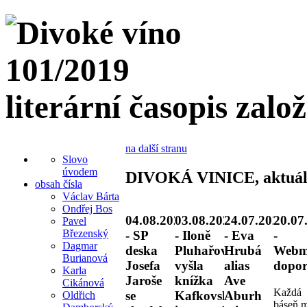
literární časopis zalo
na další stranu
Slovo
úvodem
DIVOKÁ VINICE, aktuál
obsah čísla
Václav Bárta
Ondřej Bos
04.08.2026
03.08.2026
24.07.2026
20.07
Pavel
Březenský
- SP
- Iloně
- Eva
-
Dagmar
deska
Pluhařové
Hrubá
Webm
Burianová
Josefa
vyšla
alias
dopor
Karla
Jaroše
knížka
Ave
Cikánová
Každá
se
Kafkovské
Aburh
Oldřich
báseň 