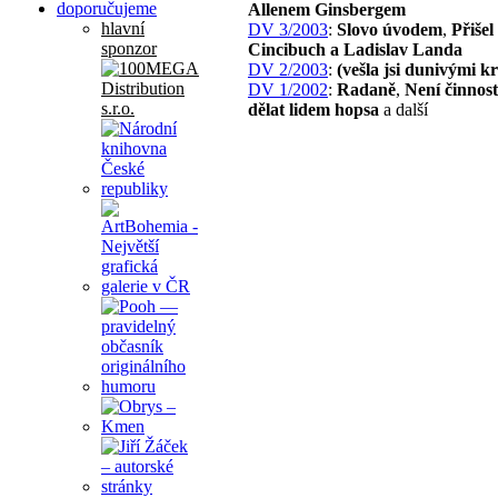
doporučujeme
Allenem Ginsbergem
hlavní
DV 3/2003
:
Slovo úvodem
,
Přišel
sponzor
Cincibuch a Ladislav Landa
DV 2/2003
:
(vešla jsi dunivými 
DV 1/2002
:
Radaně
,
Není činnost
dělat lidem hopsa
a další