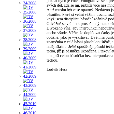
poznat bych je chtěl. Fotografové se k p
svých děl, zdá se mi, přiblíží více než mnoz
A už musím být zase opatrný. Nedávno js
básnířku, které si velmi vážím, trochu roz
když jsem disciplínu básnění zdánlivě pod
Odvážně se vrátím k prosbě milým autor
Divokého vína, aby interpunkci nepoužíva
anebo všude. Věřte, že doplňovat čárky je
obtížné, jako je vyškrtávat. Dvě interpunk
znaménka v celé básni působí opuštěně, a 
raději škrtnu. Ještě opuštěněji působí tečka
tečka, jíž je básnička ukončena. I takoví a
– napíší celou básničku bez interpunkce a 
tečkou.
Ludvík Hess