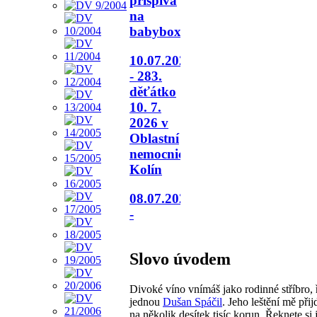
přispívá
na
babybox.
10.07.2026
- 283.
děťátko
10. 7.
2026 v
Oblastní
nemocnici
Kolín
08.07.2026
-
Slovo úvodem
Divoké víno vnímáš jako rodinné stříbro, 
jednou
Dušan Spáčil
. Jeho leštění mě při
na několik desítek tisíc korun. Řeknete si j