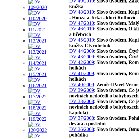
DV 49/2010
:
Slovo úvodem, Žák
knížka
DV 48/2010
:
Slovo úvodem, Kapit
- Honza a Jirka - kluci Rothovic
DV 47/2010
:
Slovo úvodem, Malý
DV 46/2010
:
Slovo úvodem, O kl
a hřebcích
DV 45/2010
:
Slovo úvodem, Kapit
knížky Čtyřúhelník
DV 44/2009
:
Slovo úvodem, Čtyř
DV 43/2009
:
Slovo úvodem, Čtyř
DV 42/2009
:
Slovo úvodem, Rom
holkách
DV 41/2009
:
Slovo úvodem, Rom
holkách
DV 40/2009
:
Zemřel Pavel Verne
DV 39/2009
:
Slovo úvodem, Co js
novinách nedočetli o babyboxech
DV 38/2008
:
Slovo úvodem, Co js
novinách nedočetli o babyboxech 
kapitola)
DV 37/2008
:
Slovo úvodem, Poh
devátá a poslední
DV 36/2008
:
Slovo úvodem, Osm
pohádka