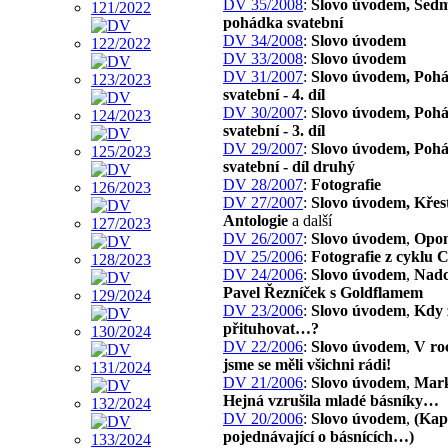
DV 35/2008
:
Slovo úvodem, Sed
pohádka svatební
DV 34/2008
:
Slovo úvodem
DV 33/2008
:
Slovo úvodem
DV 31/2007
:
Slovo úvodem, Poh
svatební - 4. díl
DV 30/2007
:
Slovo úvodem, Poh
svatební - 3. díl
DV 29/2007
:
Slovo úvodem, Poh
svatební - díl druhý
DV 28/2007
:
Fotografie
DV 27/2007
:
Slovo úvodem, Křes
Antologie
a další
DV 26/2007
:
Slovo úvodem
,
Opon
DV 25/2006
:
Fotografie z cyklu 
DV 24/2006
:
Slovo úvodem
,
Nadc
Pavel Řezníček s Goldflamem
DV 23/2006
:
Slovo úvodem
,
Kdy 
přituhovat…?
DV 22/2006
:
Slovo úvodem
,
V ro
jsme se měli všichni rádi!
DV 21/2006
:
Slovo úvodem
,
Mark
Hejná vzrušila mladé básníky…
DV 20/2006
:
Slovo úvodem
,
(Kap
pojednávající o básnících…)