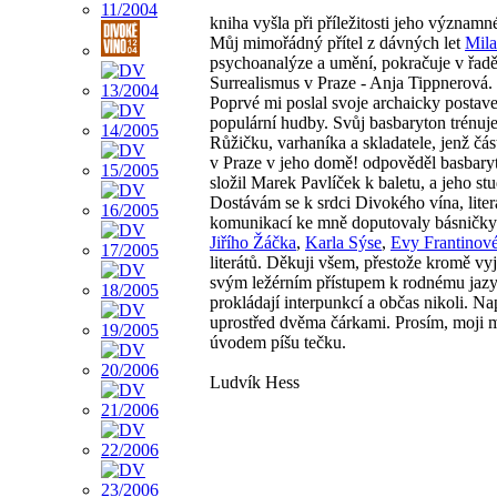
kniha vyšla při příležitosti jeho významn
Můj mimořádný přítel z dávných let
Mil
psychoanalýze a umění, pokračuje v řadě
Surrealismus v Praze - Anja Tippnerová. 
Poprvé mi poslal svoje archaicky posta
populární hudby. Svůj basbaryton trénuje 
Růžičku, varhaníka a skladatele, jenž čá
v Praze v jeho domě! odpověděl basbaryt
složil Marek Pavlíček k baletu, a jeho s
Dostávám se k srdci Divokého vína, literá
komunikací ke mně doputovaly básničk
Jiřího Žáčka
,
Karla Sýse
,
Evy Frantinov
literátů. Děkuji všem, přestože kromě vy
svým ležérním přístupem k rodnému jazyku
prokládají interpunkcí a občas nikoli. Na
uprostřed dvěma čárkami. Prosím, moji m
úvodem píšu tečku.
Ludvík Hess