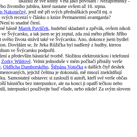
ukázku ze své knihy Věta jako povolání / Nezapomínky -
ého životního jubilea, které nastane ovšem až 16. srpna.
an Nakonečný
, jenž mě při svých přednáškách poučil mj. o
 svých recenzí v článku o knize Permanentní avantgarda?
Není to snadné čtení.
vené básně
Marek Pavlíček
, hudební skladatel a zpěvák, ovšem nikoli
ve Švýcarsku, a tak jsem se jej zeptal, zda zná mého přítele Jiřího
st svého života strávil také ve Švýcarsku. Ano, dokonce jsem bydlel
on. Dovídám se, že Jirka Růžička byl nadšený z hudby, kterou
tudium ve Švýcarsku podpořil.
rní a především básnické tvorbě. Složitou elektronickou i telefonní
y
Zorky Wildové
. Velmi jednoduše v mém počítači přistály verše
é
,
Oldřicha Damborského
,
Štěpána Votočka
a dalších čtyř desítek
jmenovaných, jejichž čeština je dokonalá, mě mnozí zneklidňují
. Samostatný odstavec si zaslouží ti autoři, kteří své verše občas
píší básničku bez interpunkce, ale na konci ji opatří tečkou nebo
ilí, interpunkci používejte buď všude, nebo nikde! Za svým slovem