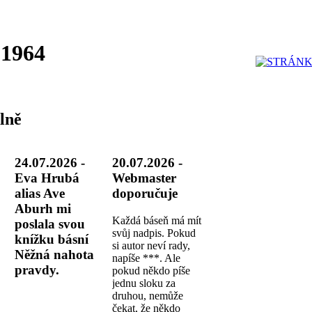
 1964
lně
24.07.2026 -
20.07.2026 -
Eva Hrubá
Webmaster
alias Ave
doporučuje
Aburh mi
Každá báseň má mít
poslala svou
svůj nadpis. Pokud
knížku básní
si autor neví rady,
Něžná nahota
napíše ***. Ale
pravdy.
pokud někdo píše
jednu sloku za
druhou, nemůže
čekat, že někdo