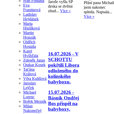
Ivan Fontana
Jaroše vyšla SP
Přání pana Michai
Eva
deska se dvěmi
jsem nakonec
Frantinová
zhud...
Více »
splnila. Napsala...
Ladislav
Více »
Hejdánek
Marta
Hlušíková
Martin
Honzák
Oldřich
Hostaša
Karel
16.07.2026 - V
Hvížďala
SCHOTTU
Zdeněk Janas
pokřtili Libora
Otakar Kosek
Taťána
odloženého do
Králová
kolínského
Věra Kulišová
babyboxu.
Jaroslav
Lejček
15.07.2026 -
Michael
Lorenc
Básník Ondřej
Bořek Mezník
Bos přispěl na
Milan
babyboxy.
Nakonečný