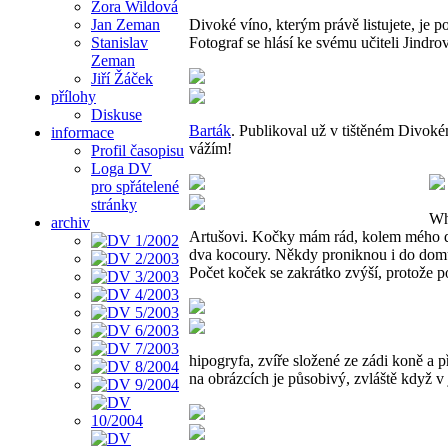
Zora Wildová
Jan Zeman
Divoké víno, kterým právě listujete, je
Stanislav
Fotograf se hlásí ke svému učiteli Jindrov
Zeman
Jiří Žáček
přílohy
Diskuse
Barták
. Publikoval už v tištěném Divoké
informace
vážím!
Profil časopisu
Loga DV
pro spřátelené
stránky
Whi
archiv
Artušovi. Kočky mám rád, kolem mého do
dva kocoury. Někdy proniknou i do domu 
Počet koček se zakrátko zvýší, protože p
hipogryfa, zvíře složené ze zádi koně a př
na obrázcích je působivý, zvláště když v 