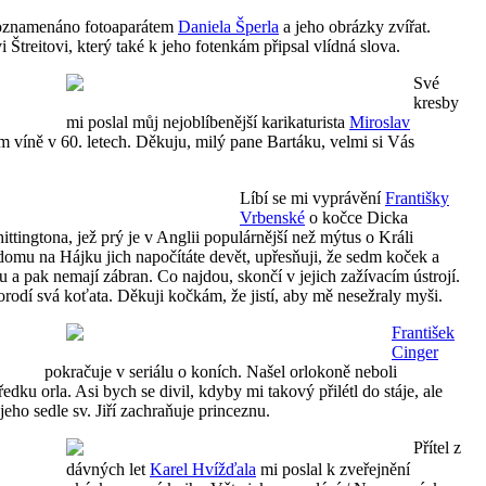
 poznamenáno fotoaparátem
Daniela Šperla
a jeho obrázky zvířat.
i Štreitovi, který také k jeho fotenkám připsal vlídná slova.
Své
kresby
mi poslal můj nejoblíbenější karikaturista
Miroslav
m víně v 60. letech. Děkuju, milý pane Bartáku, velmi si Vás
Líbí se mi vyprávění
Františky
Vrbenské
o kočce Dicka
ttingtona, jež prý je v Anglii populárnější než mýtus o Králi
mu na Hájku jich napočítáte devět, upřesňuji, že sedm koček a
a pak nemají zábran. Co najdou, skončí v jejich zažívacím ústrojí.
orodí svá koťata. Děkuji kočkám, že jistí, aby mě nesežraly myši.
František
Cinger
pokračuje v seriálu o koních. Našel orlokoně neboli
edku orla. Asi bych se divil, kdyby mi takový přilétl do stáje, ale
jeho sedle sv. Jiří zachraňuje princeznu.
Přítel z
dávných let
Karel Hvížďala
mi poslal k zveřejnění