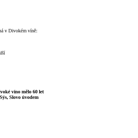
ná v Divokém víně:
lší
voké víno mělo 60 let
 Sýs, Slovo úvodem