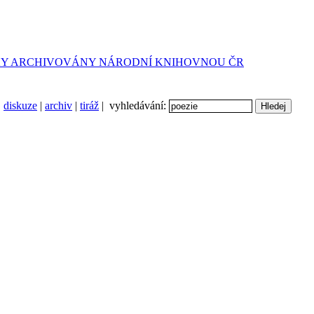
diskuze
|
archiv
|
tiráž
| vyhledávání: