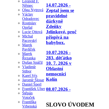
Leopold F.
14.07.2026 -
Němec
Olga Nytrová
Zeptal jsem se
Václav
pravidelné
Odradovec
dárkyně
Rostislav
Zdeňky
Opršal
Jelínkové, proč
Lucie Ottová
Michal
přispívá na
Pacovský
babybox.
Marek
Pavlíček
10.07.2026 -
Marek
283. děťátko
Řezanka
Dušan Spáčil
10. 7. 2026 v
Vladimír
Oblastní
Stibor
nemocnici
Karel Sýs
Kolín
Jaromír Šlosar
Daniel Šperl
08.07.2026 -
František Uher
Štěpán
Votoček
Františka
SLOVO ÚVODEM
Vrbenská