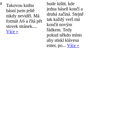
la
bude luštit, kde
Takovou knihu
jedna báseň končí a
básní jsem ještě
druhá začíná. Stejně
nikdy neviděl. Má
tak každý verš má
formát A6 a čítá pět
končit novým
stovek stránek....
řádkem. Tedy
Více »
pokud někdo místo
aby stiskl klávesu
enter, po...
Více »