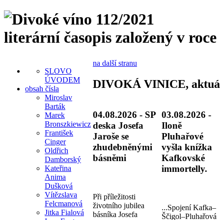
literární časopis založený v roce
na další stranu
SLOVO
ÚVODEM
DIVOKÁ VINICE, aktuá
obsah čísla
Miroslav
Barták
04.08.2026 - SP
03.08.2026 -
Marek
Bronszkiewicz
deska Josefa
Iloně
František
Jaroše se
Pluhařové
Cinger
zhudebněnými
vyšla knížka
Oldřich
básněmi
Kafkovské
Damborský
immortelly.
Kateřina
Anima
Dušková
Vítězslava
Při příležitosti
Felcmanová
životního jubilea
...Spojení Kafka–
Jitka Fialová
básníka Josefa
Ščigol–Pluhařová