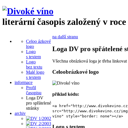
literární časopis založený v roce
na další stranu
Celoo ázkové
logo
Loga DV pro spřátelené s
Logo
s textem
Všechna obrázková loga je třeba linkovat
Logo
bez textu
Celoobrázkové logo
Malé logo
s textem
informace
Profil
časopisu
příklad kódu:
Loga DV
pro spřátelené
<a href="http://www.divokevino.cz
stránky
src="http://www.divokevino.cz/img
archiv
víno" style="border: none"></a>
Logo s textem