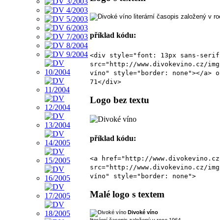
literární časopis založený v r
příklad kódu:
<div style="font: 13px sans-serif
src="http://www.divokevino.cz/img
víno" style="border: none"></a> o
71</div>
Logo bez textu
příklad kódu:
<a href="http://www.divokevino.cz
src="http://www.divokevino.cz/img
víno" style="border: none">
Malé logo s textem
Divoké víno