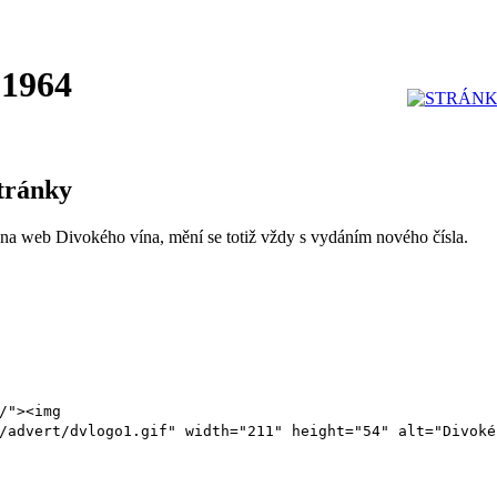
 1964
tránky
 na web Divokého vína, mění se totiž vždy s vydáním nového čísla.
/"><img
/advert/dvlogo1.gif" width="211" height="54" alt="Divoké