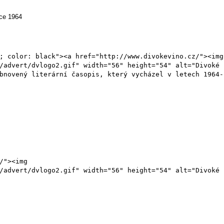
oce 1964
; color: black"><a href="http://www.divokevino.cz/"><img
/advert/dvlogo2.gif" width="56" height="54" alt="Divoké
bnovený literární časopis, který vycházel v letech 1964-
/"><img
/advert/dvlogo2.gif" width="56" height="54" alt="Divoké