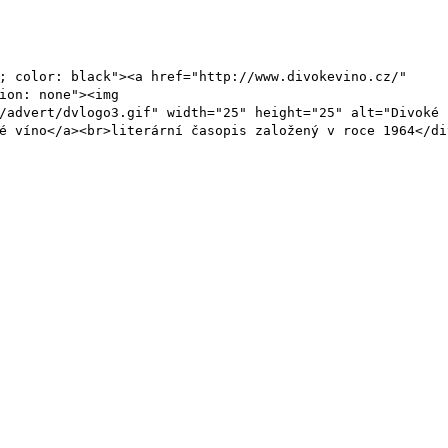
; color: black"><a href="http://www.divokevino.cz/"
ion: none"><img
/advert/dvlogo3.gif" width="25" height="25" alt="Divoké
é víno</a><br>literární časopis založený v roce 1964</di