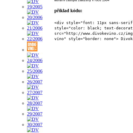
literární časopis založený v roce 1964
příklad kódu:
<div style="font: 11px sans-serif
style="color: black; text-decorat
src="http://www.divokevino.cz/img
víno" style="border: none"> Divok