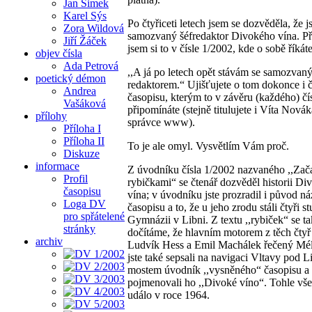
Jan Šimek
Karel Sýs
Po čtyřiceti letech jsem se dozvěděla, že js
Zora Wildová
samozvaný šéfredaktor Divokého vína. Př
Jiří Žáček
jsem si to v čísle 1/2002, kde o sobě říkáte
objev čísla
Ada Petrová
,,A já po letech opět stávám se samozvan
poetický démon
redaktorem.“ Ujišťujete o tom dokonce i 
Andrea
časopisu, kterým to v závěru (každého) čí
Vašáková
připomínáte (stejně titulujete i Víta Nov
přílohy
správce www).
Příloha I
Příloha II
To je ale omyl. Vysvětlím Vám proč.
Diskuze
informace
Z úvodníku čísla 1/2002 nazvaného ,,Zača
Profil
rybičkami“ se čtenář dozvěděl historii D
časopisu
vína; v úvodníku jste prozradil i původ n
Loga DV
časopisu a to, že u jeho zrodu stáli čtyři st
pro spřátelené
Gymnázii v Libni. Z textu ,,rybiček“ se t
stránky
dočítáme, že hlavním motorem z těch čtyř 
archiv
Ludvík Hess a Emil Machálek řečený Mél
jste také sepsali na navigaci Vltavy pod 
mostem úvodník ,,vysněného“ časopisu a
pojmenovali ho ,,Divoké víno“. Tohle vš
událo v roce 1964.