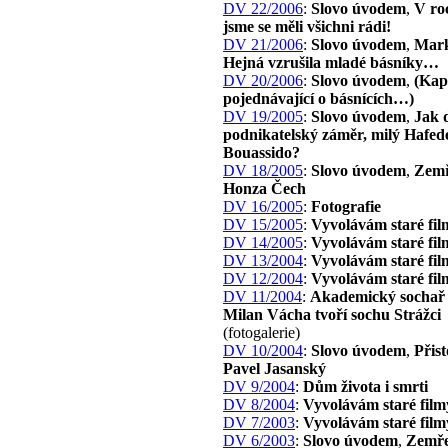
DV 22/2006
:
Slovo úvodem
,
V ro
jsme se měli všichni rádi!
DV 21/2006
:
Slovo úvodem
,
Mark
Hejná vzrušila mladé básníky…
DV 20/2006
:
Slovo úvodem
,
(Kap
pojednávající o básnících…)
DV 19/2005
:
Slovo úvodem
,
Jak 
podnikatelský záměr, milý Hafed
Bouassido?
DV 18/2005
:
Slovo úvodem
,
Zemř
Honza Čech
DV 16/2005
:
Fotografie
DV 15/2005
:
Vyvolávám staré fil
DV 14/2005
:
Vyvolávám staré fil
DV 13/2004
:
Vyvolávám staré fil
DV 12/2004
:
Vyvolávám staré fil
DV 11/2004
:
Akademický sochař 
Milan Vácha tvoří sochu Strážci
(fotogalerie)
DV 10/2004
:
Slovo úvodem
,
Přist
Pavel Jasanský
DV 9/2004
:
Dům života i smrti
DV 8/2004
:
Vyvolávám staré film
DV 7/2003
:
Vyvolávám staré film
DV 6/2003
:
Slovo úvodem
,
Zemře