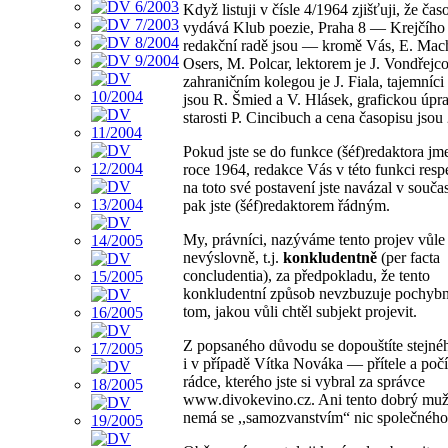
Když listuji v čísle 4/1964 zjišťuji, že čas
vydává Klub poezie, Praha 8 — Krejčího 
redakční radě jsou — kromě Vás, E. Mach
Osers, M. Polcar, lektorem je J. Vondřejco
zahraničním kolegou je J. Fiala, tajemníci
jsou R. Šmied a V. Hlásek, grafickou úpr
starosti P. Cincibuch a cena časopisu jsou
Pokud jste se do funkce (šéf)redaktora jm
roce 1964, redakce Vás v této funkci resp
na toto své postavení jste navázal v součas
pak jste (šéf)redaktorem řádným.
My, právníci, nazýváme tento projev vůle
nevýslovně, t.j.
konkludentně
(per facta
concludentia), za předpokladu, že tento
konkludentní způsob nevzbuzuje pochybn
tom, jakou vůli chtěl subjekt projevit.
Z popsaného důvodu se dopouštíte stejn
i v případě Vítka Nováka — přítele a poč
rádce, kterého jste si vybral za správce
www.divokevino.cz. Ani tento dobrý muž 
nemá se ,,samozvanstvím“ nic společného