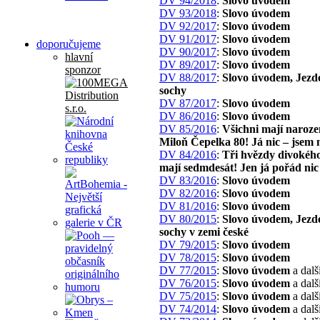
DV 94/2018
:
Slovo úvodem
DV 93/2018
:
Slovo úvodem
DV 92/2017
:
Slovo úvodem
DV 91/2017
:
Slovo úvodem
doporučujeme
DV 90/2017
:
Slovo úvodem
hlavní
DV 89/2017
:
Slovo úvodem
sponzor
DV 88/2017
:
Slovo úvodem, Jezd
sochy
DV 87/2017
:
Slovo úvodem
DV 86/2016
:
Slovo úvodem
DV 85/2016
:
Všichni mají naroze
Miloň Čepelka 80! Já nic – jsem 
DV 84/2016
:
Tři hvězdy divokého
mají sedmdesát! Jen já pořád nic
DV 83/2016
:
Slovo úvodem
DV 82/2016
:
Slovo úvodem
DV 81/2016
:
Slovo úvodem
DV 80/2015
:
Slovo úvodem, Jezd
sochy v zemi české
DV 79/2015
:
Slovo úvodem
DV 78/2015
:
Slovo úvodem
DV 77/2015
:
Slovo úvodem
a dalš
DV 76/2015
:
Slovo úvodem
a dalš
DV 75/2015
:
Slovo úvodem
a dalš
DV 74/2014
:
Slovo úvodem
a dalš