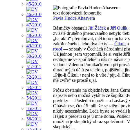
text doprovázejí fotografie
Pavla Hudce Ahasvera
Básničky obstarali
Jiří Žáček
a
Jiří Oulík
,
zvláště druhého jmenovaného nebylo třeb
„harakiri“ přemlouvat, měl toho ducha v 
zakořeněného. Jeho dva texty —
Čikuli
a
rosol
— se staly v Čechách národními pís
Už jednou jsem vzpomněl, že si verše Jiř
recitujeme ve spořitelně u nás na návsi s p
vedoucí Zdenou Pomikáčkovou při prová
úhrad mých účtů za telefon, pojištění a ji
„Piju-li Čikuli / není to k víře / piju-li Čiku
mě zvíře“ se prostě ujal.
Prózu obstarala na objednávku Jana Čer
napsala nebo možná vytáhla ze šuplíku d
povídky — Poslední množina a Laskavý 
Obávám se, čtenáři milí, že se s těmi pov
nikdy neseznámíte. Leda byste se vydali 
Hájek a přečetli si je u mne doma. Posled
množina je skeptický obraz společnosti. 
skeptický…