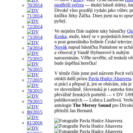
modřejší večera
— titulní báseň sbírky, kt
Divoké víno později vydalo jako vůbec p
knížku Jirky Žáčka. Dnes jsem na to opr
pyšný.
Ve stejném čísle najdete taky básničky
Ot
Koska
, muže, který se v posledních letec
o post generálního ředitele České televize
Novák
napsal básničku Pantalone se uch
a věnoval ji Vandě Hybnerové k nultým
narozeninám. Věřte nevěřte, už tenkrát věd
bude úspěšná herečka!
V témže čísle jsme pod názvem Pocit večn
otiskli další prózu
Pavla Hudce Ahasvera
si práci a přepsal ji, jen se obávám, zda j
ve slovenštině. Slovenská je i autorka fot
převážně ženských portrétů — v DV 1/69
publikovaných — Lubica Lauffová. Verše
antologie
The Mersey Sound
pro Divoké
přeložil Jan Bernard.