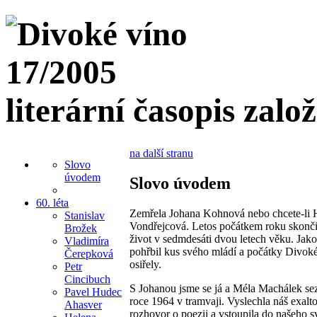
literární časopis zalo
na další stranu
Slovo
úvodem
Slovo úvodem
60. léta
Zemřela Johana Kohnová nebo chcete-li
Stanislav
Vondřejcová. Letos počátkem roku skončil
Brožek
život v sedmdesáti dvou letech věku. Jak
Vladimíra
pohřbil kus svého mládí a počátky Divok
Čerepková
osiřely.
Petr
Cincibuch
S Johanou jsme se já a Méla Machálek se
Pavel Hudec
roce 1964 v tramvaji. Vyslechla náš exalt
Ahasver
rozhovor o poezii a vstoupila do našeho s