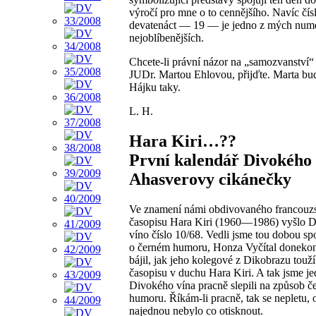
výročí pro mne o to cennějšího. Navíc čís
devatenáct — 19 — je jedno z mých num
nejoblíbenějších.
Chcete-li právní názor na „samozvanství“ 
JUDr. Martou Ehlovou, přijďte. Marta bud
Hájku taky.
L. H.
Hara Kiri…??
První kalendář Divokého 
Ahasverovy cikánečky
Ve znamení námi obdivovaného francouz
časopisu Hara Kiri (1960—1986) vyšlo 
víno číslo 10/68. Vedli jsme tou dobou sp
o černém humoru, Honza Vyčítal doneko
bájil, jak jeho kolegové z Dikobrazu touž
časopisu v duchu Hara Kiri. A tak jsme je
Divokého vína pracně slepili na způsob č
humoru. Říkám-li pracně, tak se nepletu, o
najednou nebylo co otisknout.