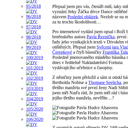
Přepsal jsem pro vás, čtenáři milí, taky mi
vyznání Jirky Žáčka dívce Dance otištěné
názvem
Poslední oblázek
. Nezlob se na m
za tu trochu škodolibosti…
Pro internetové vydání jsem opsal i Boží 
brněnského autora
Pavla Řezníčka
, první 
řady jeho vynikajících textů v Divokém v
otištěných. Přepsal jsem
Svěcení jara Vla
Čerepkové
a čtyři básničky
Františka Tali
Posledně jmenovaného mladého básníka n
dnes v ředitelně Nakladatelství Fortuna
vydávajícího učebnice a časopisy.
Z němčiny jsem přeložil a sám si otiskl b
Bertholda Nobise a
Thomase Seelicha
, p
třetího manžela své první ženy Nadi Stibi
jsem měl Naďu rád, že jsem měl rád i bás
jejího třetího manžela, nevěříte…?
Z ostatních autorů přineslo DV 2/69 verš