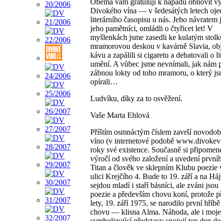
Oběma vám gratuluji k nápadu obnovit v
Divokého vína — v šedesátých letech oje
literárního časopisu u nás. Jeho návratem
jeho pamětníci, omládli o čtyřicet let! V
myšlenkách jsme zasedli ke kulatým stol
mramorovou deskou v kavárně Slavia, obj
kávu a zapálili si cigaretu a debatovali o li
umění. A vůbec jsme nevnímali, jak nám 
zábnou lokty od toho mramoru, o který js
opírali…
Ludvíku, díky za to osvěžení.
Vaše Marta Ehlová
Příštím osmnáctým číslem završí novodo
víno (v internetové podobě www.divokevin
roky své existence. Současně si připomen
výročí od svého založení a uvedení první
Titan a člověk ve sklepním Klubu poezie 
ulici Krejčího 4. Bude to 19. září a na Há
sejdou mladí i staří básníci, ale zváni jsou 
poezie a především chovu koní, protože př
lety, 19. září 1975, se narodilo první hří
chovu — klisna Alma. Náhoda, ale i moje
symbolizující představy spojují ten den d