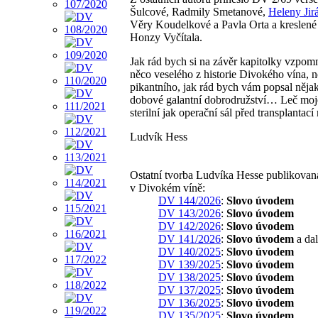
Šulcové, Radmily Smetanové,
Heleny Jir
Věry Koudelkové a Pavla Orta a kreslené
Honzy Vyčítala.
Jak rád bych si na závěr kapitolky vzpom
něco veselého z historie Divokého vína, 
pikantního, jak rád bych vám popsal něja
dobové galantní dobrodružství… Leč moje
sterilní jak operační sál před transplantac
Ludvík Hess
Ostatní tvorba Ludvíka Hesse publikovan
v Divokém víně:
DV 144/2026
:
Slovo úvodem
DV 143/2026
:
Slovo úvodem
DV 142/2026
:
Slovo úvodem
DV 141/2026
:
Slovo úvodem
a dal
DV 140/2025
:
Slovo úvodem
DV 139/2025
:
Slovo úvodem
DV 138/2025
:
Slovo úvodem
DV 137/2025
:
Slovo úvodem
DV 136/2025
:
Slovo úvodem
DV 135/2025
:
Slovo úvodem