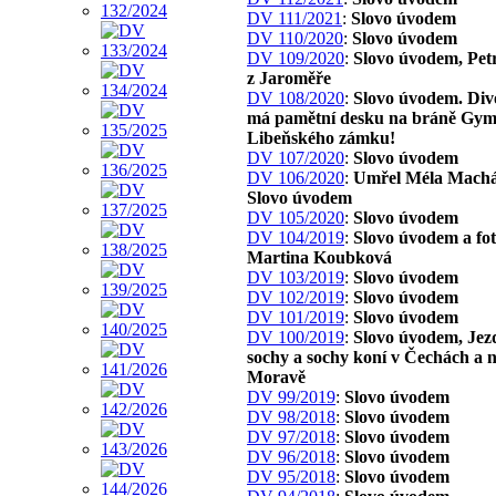
DV 111/2021
:
Slovo úvodem
DV 110/2020
:
Slovo úvodem
DV 109/2020
:
Slovo úvodem, Pet
z Jaroměře
DV 108/2020
:
Slovo úvodem. Div
má pamětní desku na bráně Gym
Libeňského zámku!
DV 107/2020
:
Slovo úvodem
DV 106/2020
:
Umřel Méla Machá
Slovo úvodem
DV 105/2020
:
Slovo úvodem
DV 104/2019
:
Slovo úvodem a fo
Martina Koubková
DV 103/2019
:
Slovo úvodem
DV 102/2019
:
Slovo úvodem
DV 101/2019
:
Slovo úvodem
DV 100/2019
:
Slovo úvodem, Jez
sochy a sochy koní v Čechách a 
Moravě
DV 99/2019
:
Slovo úvodem
DV 98/2018
:
Slovo úvodem
DV 97/2018
:
Slovo úvodem
DV 96/2018
:
Slovo úvodem
DV 95/2018
:
Slovo úvodem