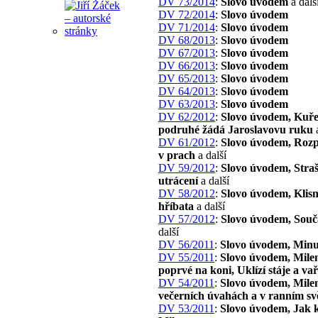
DV 73/2014
:
Slovo úvodem
a dalš
DV 72/2014
:
Slovo úvodem
DV 71/2014
:
Slovo úvodem
DV 68/2013
:
Slovo úvodem
DV 67/2013
:
Slovo úvodem
DV 66/2013
:
Slovo úvodem
DV 65/2013
:
Slovo úvodem
DV 64/2013
:
Slovo úvodem
DV 63/2013
:
Slovo úvodem
DV 62/2012
:
Slovo úvodem, Kuře
podruhé žádá Jaroslavovu ruku
a
DV 61/2012
:
Slovo úvodem, Roz
v prach
a další
DV 59/2012
:
Slovo úvodem, Stra
utrácení
a další
DV 58/2012
:
Slovo úvodem, Klisn
hříbata
a další
DV 57/2012
:
Slovo úvodem, Souč
další
DV 56/2011
:
Slovo úvodem, Minu
DV 55/2011
:
Slovo úvodem, Mile
poprvé na koni, Uklízí stáje a va
DV 54/2011
:
Slovo úvodem, Mile
večerních úvahách a v ranním svě
DV 53/2011
:
Slovo úvodem, Jak 