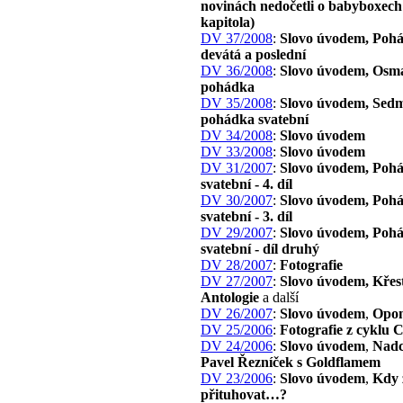
novinách nedočetli o babyboxech 
kapitola)
DV 37/2008
:
Slovo úvodem, Poh
devátá a poslední
DV 36/2008
:
Slovo úvodem, Osm
pohádka
DV 35/2008
:
Slovo úvodem, Sed
pohádka svatební
DV 34/2008
:
Slovo úvodem
DV 33/2008
:
Slovo úvodem
DV 31/2007
:
Slovo úvodem, Poh
svatební - 4. díl
DV 30/2007
:
Slovo úvodem, Poh
svatební - 3. díl
DV 29/2007
:
Slovo úvodem, Poh
svatební - díl druhý
DV 28/2007
:
Fotografie
DV 27/2007
:
Slovo úvodem, Křes
Antologie
a další
DV 26/2007
:
Slovo úvodem
,
Opon
DV 25/2006
:
Fotografie z cyklu 
DV 24/2006
:
Slovo úvodem
,
Nadc
Pavel Řezníček s Goldflamem
DV 23/2006
:
Slovo úvodem
,
Kdy 
přituhovat…?