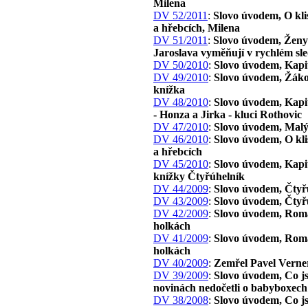
Milena
DV 52/2011
:
Slovo úvodem, O kli
a hřebcích, Milena
DV 51/2011
:
Slovo úvodem, Ženy 
Jaroslava vyměňují v rychlém sl
DV 50/2010
:
Slovo úvodem, Kapi
DV 49/2010
:
Slovo úvodem, Žák
knížka
DV 48/2010
:
Slovo úvodem, Kapit
- Honza a Jirka - kluci Rothovic
DV 47/2010
:
Slovo úvodem, Malý
DV 46/2010
:
Slovo úvodem, O kl
a hřebcích
DV 45/2010
:
Slovo úvodem, Kapit
knížky Čtyřúhelník
DV 44/2009
:
Slovo úvodem, Čtyř
DV 43/2009
:
Slovo úvodem, Čtyř
DV 42/2009
:
Slovo úvodem, Rom
holkách
DV 41/2009
:
Slovo úvodem, Rom
holkách
DV 40/2009
:
Zemřel Pavel Verne
DV 39/2009
:
Slovo úvodem, Co js
novinách nedočetli o babyboxech
DV 38/2008
:
Slovo úvodem, Co js