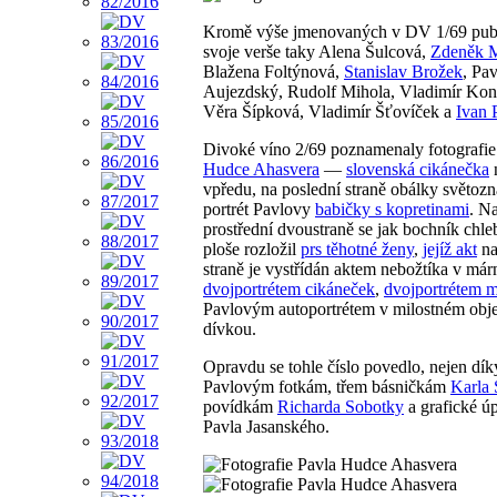
Kromě výše jmenovaných v DV 1/69 publ
svoje verše taky Alena Šulcová,
Zdeněk 
Blažena Foltýnová,
Stanislav Brožek
, Pav
Aujezdský, Rudolf Mihola, Vladimír Ko
Věra Šípková, Vladimír Šťovíček a
Ivan 
Divoké víno 2/69 poznamenaly fotografi
Hudce Ahasvera
—
slovenská cikánečka
n
vpředu, na poslední straně obálky světoz
portrét Pavlovy
babičky s kopretinami
. N
prostřední dvoustraně se jak bochník chle
ploše rozložil
prs těhotné ženy
,
jejíž akt
na
straně je vystřídán aktem nebožtíka v márn
dvojportrétem cikáneček
,
dvojportrétem 
Pavlovým autoportrétem v milostném obje
dívkou.
Opravdu se tohle číslo povedlo, nejen dík
Pavlovým fotkám, třem básničkám
Karla 
povídkám
Richarda Sobotky
a grafické ú
Pavla Jasanského.