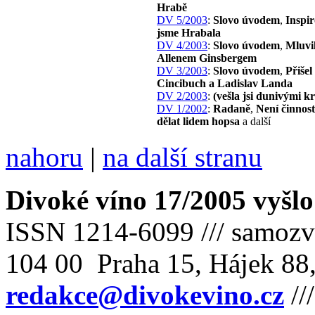
Hrabě
DV 5/2003
:
Slovo úvodem
,
Inspir
jsme Hrabala
DV 4/2003
:
Slovo úvodem
,
Mluvil
Allenem Ginsbergem
DV 3/2003
:
Slovo úvodem
,
Přišel
Cincibuch a Ladislav Landa
DV 2/2003
:
(vešla jsi dunivými 
DV 1/2002
:
Radaně
,
Není činnost
dělat lidem hopsa
a další
nahoru
|
na další stranu
Divoké víno 17/2005 vyšlo
ISSN 1214-6099 /// samozv
104 00 Praha 15, Hájek 88,
redakce@divokevino.cz
//