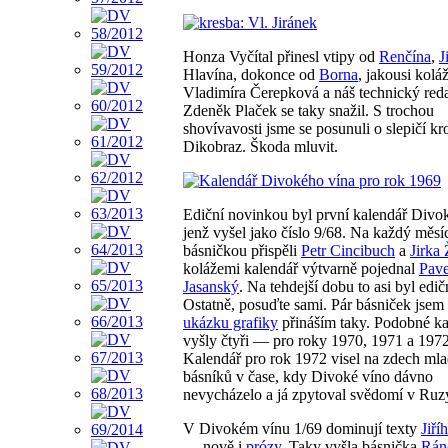
Honza Vyčítal přinesl vtipy od
Renčína
,
J
Hlavína, dokonce od
Borna
, jakousi koláž
Vladimíra Čerepková a náš technický red
Zdeněk Plaček se taky snažil. S trochou
shovívavosti jsme se posunuli o slepičí kr
Dikobraz. Škoda mluvit.
Ediční novinkou byl první kalendář Divo
jenž vyšel jako číslo 9/68. Na každý měsí
básničkou přispěli
Petr Cincibuch
a
Jirka
kolážemi kalendář výtvarně pojednal
Pave
Jasanský
. Na tehdejší dobu to asi byl edič
Ostatně, posuďte sami. Pár básniček jsem 
ukázku grafiky
přináším taky. Podobné ka
vyšly čtyři — pro roky 1970, 1971 a 1972
Kalendář pro rok 1972 visel na zdech ml
básníků v čase, kdy Divoké víno dávno
nevycházelo a já zpytoval svědomí v Ru
V Divokém vínu 1/69 dominují texty
Jiří
— nově i
prózy
. Taky vyšla básnička
Rán