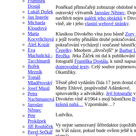
František
Dostál
Poněkud přímočařeji zobrazuje obdobné 
Lukáš Dušek
ostravský výtvarník
Jaroslav Němec
. Dop
Jan Ingerle
navštívit nejen
galérii jeho obrázků
v Div
Michaela
víně, ale i jeho
vlastní webové stránky
.
Kloudová
Marta
Klasikou Divokého vína jsou básně
Zory
Kocvrlichová
z jejíž tvorby přináším druhé pokračování
Aleš Kozár
pokračování vycházejí i současné básnič
Eva
Čepelky
. Mnohem „divočejší“ je
Barbar 
Machalická -
Brožka
. Jirka Žáček mi dal k publikování
Tacchinardi
fotografií
Františka Dostála
, k nimž napsa
Bořek
doprovodné texty
. Celý soubor pojmenov
Mezník
Okamžiky.
Tomáš
Těsně před vydáním čísla 17 jsem dostal 
Mladějovský
Marty Ehlové, prapůvodně Adámkové,
Josef Musil
spisovatelky a advokátky.
Její fotografie
v
Petra
Divokém víně 4/1964 s mojí básničkou
B
Nachtmanová
krásná nahá…
Vzpomínáte…?
Jaroslav
Němec
Ludvíku,
Petr
Prokůpek
Vy nejste samozvaný šéfredaktor (opoždě
Jiří Roubíček
na Váš názor, pokud bude ovšem ještě k
Pavel Sečkář
platná).