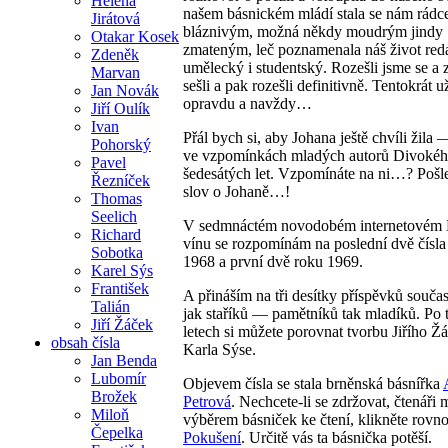
Helena
našem básnickém mládí stala se nám rádc
Jirátová
bláznivým, možná někdy moudrým jindy
Otakar Kosek
zmateným, leč poznamenala náš život red
Zdeněk
umělecký i studentský. Rozešli jsme se a
Marvan
sešli a pak rozešli definitivně. Tentokrát u
Jan Novák
opravdu a navždy…
Jiří Oulík
Ivan
Přál bych si, aby Johana ještě chvíli žila
Pohorský
ve vzpomínkách mladých autorů Divokéh
Pavel
šedesátých let. Vzpomínáte na ni…? Pošle
Řezníček
slov o Johaně…!
Thomas
Seelich
V sedmnáctém novodobém internetovém
Richard
vínu se rozpomínám na poslední dvě čísla
Sobotka
1968 a první dvě roku 1969.
Karel Sýs
František
A přináším na tři desítky příspěvků souča
Talián
jak staříků — pamětníků tak mladíků. Po tř
Jiří Žáček
letech si můžete porovnat tvorbu Jiřího Ž
obsah čísla
Karla Sýse.
Jan Benda
Lubomír
Objevem čísla se stala brněnská básnířka
Brožek
Petrová
. Nechcete-li se zdržovat, čtenáři m
Miloň
výběrem básniček ke čtení, klikněte rovno
Čepelka
Pokušení
. Určitě vás ta básnička potěší.