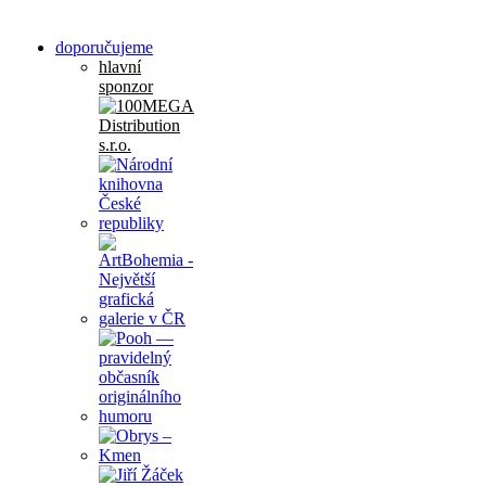
doporučujeme
hlavní
sponzor