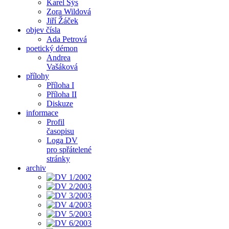
Karel Sýs
Zora Wildová
Jiří Žáček
objev čísla
Ada Petrová
poetický démon
Andrea
Vašáková
přílohy
Příloha I
Příloha II
Diskuze
informace
Profil
časopisu
Loga DV
pro spřátelené
stránky
archiv