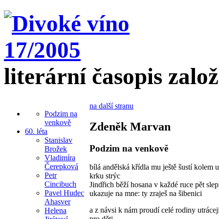
literární časopis zalo
na další stranu
Podzim na
venkově
Zdeněk Marvan
60. léta
Stanislav
Podzim na venkově
Brožek
Vladimíra
Čerepková
bílá andělská křídla mu ještě šustí kolem u
Petr
krku strýc
Cincibuch
Jindřich běží hosana v každé ruce pět slep
Pavel Hudec
ukazuje na mne: ty zraješ na šibenici
Ahasver
a z návsi k nám proudí celé rodiny utrácej
Helena
pro děti