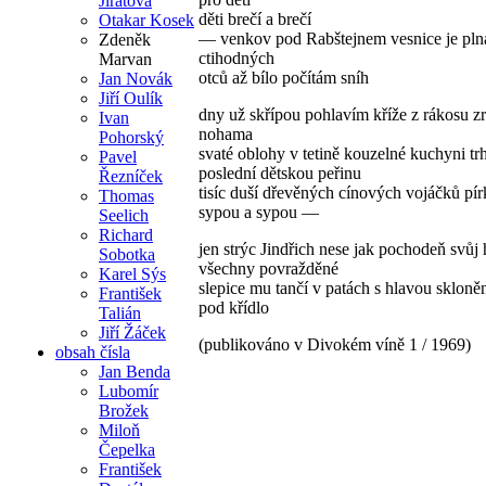
Jirátová
děti brečí a brečí
Otakar Kosek
— venkov pod Rabštejnem vesnice je pln
Zdeněk
ctihodných
Marvan
otců až bílo počítám sníh
Jan Novák
Jiří Oulík
dny už skřípou pohlavím kříže z rákosu zr
Ivan
nohama
Pohorský
svaté oblohy v tetině kouzelné kuchyni t
Pavel
poslední dětskou peřinu
Řezníček
tisíc duší dřevěných cínových vojáčků pír
Thomas
sypou a sypou —
Seelich
Richard
jen strýc Jindřich nese jak pochodeň svůj 
Sobotka
všechny povražděné
Karel Sýs
slepice mu tančí v patách s hlavou skloně
František
pod křídlo
Talián
Jiří Žáček
(publikováno v Divokém víně 1 / 1969)
obsah čísla
Jan Benda
Lubomír
Brožek
Miloň
Čepelka
František