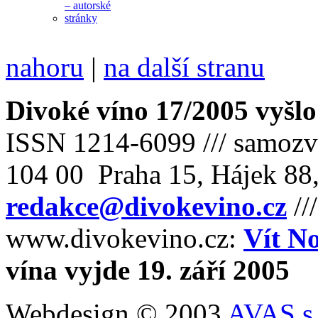
nahoru
|
na další stranu
Divoké víno 17/2005 vyšlo
ISSN 1214-6099 /// samozv
104 00 Praha 15, Hájek 88,
redakce@divokevino.cz
//
www.divokevino.cz:
Vít N
vína vyjde 19. září 2005
Webdesign © 2003
AVAS s.