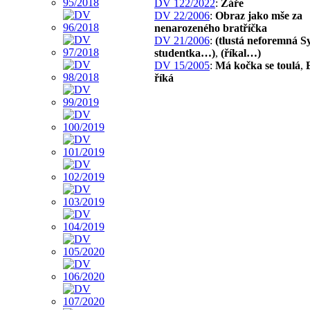
DV 122/2022
:
Záře
DV 22/2006
:
Obraz jako mše za
nenarozeného bratříčka
DV 21/2006
:
(tlustá neforemná Sy
studentka…)
,
(říkal…)
DV 15/2005
:
Má kočka se toulá
,
říká