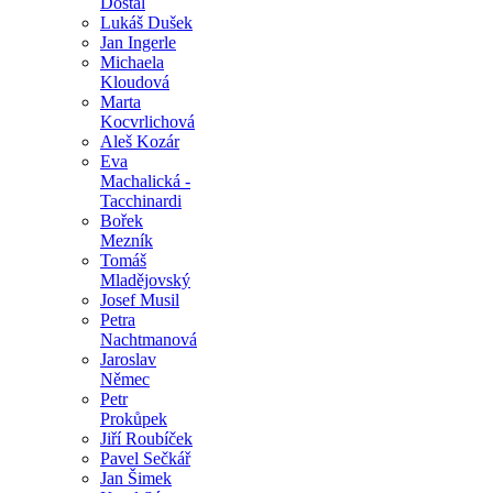
Dostál
Lukáš Dušek
Jan Ingerle
Michaela
Kloudová
Marta
Kocvrlichová
Aleš Kozár
Eva
Machalická -
Tacchinardi
Bořek
Mezník
Tomáš
Mladějovský
Josef Musil
Petra
Nachtmanová
Jaroslav
Němec
Petr
Prokůpek
Jiří Roubíček
Pavel Sečkář
Jan Šimek