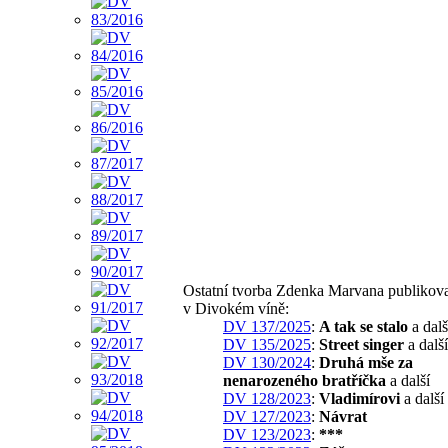
Ostatní tvorba Zdenka Marvana publikov
v Divokém víně:
DV 137/2025
:
A tak se stalo
a dalš
DV 135/2025
:
Street singer
a další
DV 130/2024
:
Druhá mše za
nenarozeného bratříčka
a další
DV 128/2023
:
Vladimírovi
a další
DV 127/2023
:
Návrat
DV 123/2023
:
***