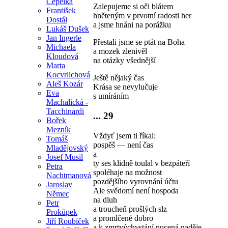
Čepelka
Zalepujeme si oči blátem
František
hněteným v prvotní radosti her
Dostál
a jsme hnáni na porážku
Lukáš Dušek
Jan Ingerle
Přestali jsme se ptát na Boha
Michaela
a mozek zlenivěl
Kloudová
na otázky všednější
Marta
Kocvrlichová
Ještě nějaký čas
Aleš Kozár
Krása se nevylučuje
Eva
s umíráním
Machalická -
Tacchinardi
... 29
Bořek
Mezník
Vždyť jsem ti říkal:
Tomáš
pospěš — není čas
Mladějovský
a
Josef Musil
ty ses klidně toulal v bezpáteří
Petra
spoléhaje na možnost
Nachtmanová
pozdějšího vyrovnání účtu
Jaroslav
Ale svědomí není hospoda
Němec
na dluh
Petr
a troucheň prošlých slz
Prokůpek
a promlčené dobro
Jiří Roubíček
a k zmrtvýchvstání nucená naděje