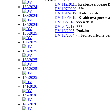
DV 112/2021
:
Krabicová poezie [
DV 107/2020
:
***
DV 101/2019
:
Haiku
a další
DV 100/2019
:
Krabicová poezie
a
DV 98/2018
:
xxx
a další
DV 94/2018
:
***
DV 18/2005
:
Podzim
DV 12/2004
:
(...bronzoví koně pá