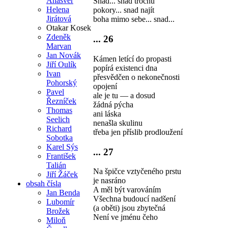
Ahasver
Snad... snad trochu
Helena
pokory... snad najít
Jirátová
boha mimo sebe... snad...
Otakar Kosek
Zdeněk
... 26
Marvan
Jan Novák
Kámen letící do propasti
Jiří Oulík
popírá existenci dna
Ivan
přesvědčen o nekonečnosti
Pohorský
opojení
Pavel
ale je tu — a dosud
Řezníček
žádná pýcha
Thomas
ani láska
Seelich
nenašla skulinu
Richard
třeba jen příslib prodloužení
Sobotka
Karel Sýs
... 27
František
Talián
Na špičce vztyčeného prstu
Jiří Žáček
je nasráno
obsah čísla
A měl být varováním
Jan Benda
Všechna budoucí nadšení
Lubomír
(a oběti) jsou zbytečná
Brožek
Není ve jménu čeho
Miloň