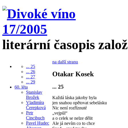
literární časopis zalo
na další stranu
... 25
... 26
Otakar Kosek
... 27
... 29
... 25
60. léta
Stanislav
Brožek
Každá láska jakoby byla
Vladimíra
jen snahou opětovat sebelásku
Čerepková
Nic není rozříznuté
Petr
„vejpůl“
Cincibuch
a o celek se nelze dělit
Pavel Hudec
Ale já nevím co to chce