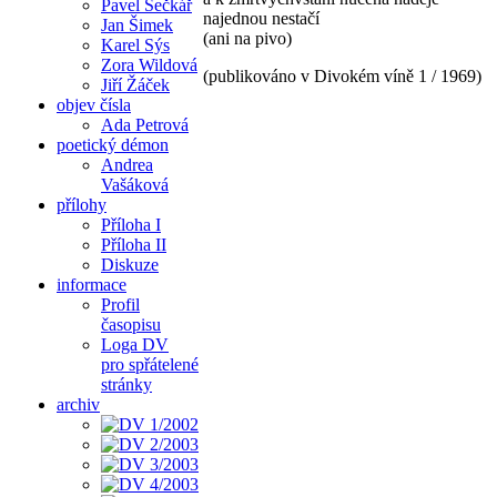
Pavel Sečkář
najednou nestačí
Jan Šimek
(ani na pivo)
Karel Sýs
Zora Wildová
(publikováno v Divokém víně 1 / 1969)
Jiří Žáček
objev čísla
Ada Petrová
poetický démon
Andrea
Vašáková
přílohy
Příloha I
Příloha II
Diskuze
informace
Profil
časopisu
Loga DV
pro spřátelené
stránky
archiv