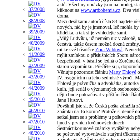
aktů. Všechny obrázky jsou na prodej, sta
kliknout na
www.artbohemia.cz
. Dva vis
doma.
Mezi desítkami autorů čísla 83 najdete ně
nových, rád by je jmenoval, leč mohla by 
křidélka, a tak si je vyhledejte sami.
„Milý Ludvíku, už nemám nic v zásobě, ta
čerstvá, takže časem možná dozná změny,
mi ke své básničce
Zora Wildová
. Nenech
mýlit zmínkou o příslušnících Sboru náro
bezpečnosti, v básni se jedná o Zorčinu de
starou vzpomínku. Přečtěte si ji, doporuču
Věnujte pozornost článku
Marty Ehlové
o
IV. reagujícím na jeho sedmisté výročí. M
Ehlová je právnička a advokátka, autorka
knih, její seriál o významných osobnoste
dějin bude pokračovat v příštím čísle člá
Janu Husovi.
Povšimli jste si, že Česká pošta zdražila z
známku na 16 korun? Protože si denně dop
setkal jsem se s problémy u poštovních př
hned v prvních květnových dnech.
Šestnáctikorunové známky vytištěny nebyl
se poštovné vyrovnávalo starými tříkoru
známkami. Na řadu přišly dokonce i staré