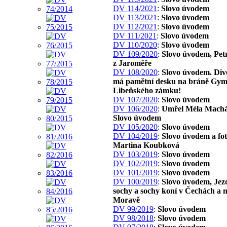
DV 114/2021
:
Slovo úvodem
DV 113/2021
:
Slovo úvodem
DV 112/2021
:
Slovo úvodem
DV 111/2021
:
Slovo úvodem
DV 110/2020
:
Slovo úvodem
DV 109/2020
:
Slovo úvodem, Pet
z Jaroměře
DV 108/2020
:
Slovo úvodem. Div
má pamětní desku na bráně Gym
Libeňského zámku!
DV 107/2020
:
Slovo úvodem
DV 106/2020
:
Umřel Méla Machá
Slovo úvodem
DV 105/2020
:
Slovo úvodem
DV 104/2019
:
Slovo úvodem a fo
Martina Koubková
DV 103/2019
:
Slovo úvodem
DV 102/2019
:
Slovo úvodem
DV 101/2019
:
Slovo úvodem
DV 100/2019
:
Slovo úvodem, Jez
sochy a sochy koní v Čechách a 
Moravě
DV 99/2019
:
Slovo úvodem
DV 98/2018
:
Slovo úvodem