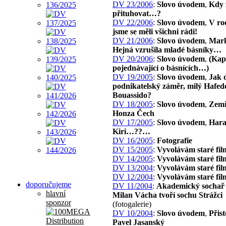
DV 23/2006
:
Slovo úvodem
,
Kdy 
přituhovat…?
DV 22/2006
:
Slovo úvodem
,
V ro
jsme se měli všichni rádi!
DV 21/2006
:
Slovo úvodem
,
Mark
Hejná vzrušila mladé básníky…
DV 20/2006
:
Slovo úvodem
,
(Kap
pojednávající o básnících…)
DV 19/2005
:
Slovo úvodem
,
Jak 
podnikatelský záměr, milý Hafed
Bouassido?
DV 18/2005
:
Slovo úvodem
,
Zemř
Honza Čech
DV 17/2005
:
Slovo úvodem
,
Har
Kiri…??…
DV 16/2005
:
Fotografie
DV 15/2005
:
Vyvolávám staré fil
DV 14/2005
:
Vyvolávám staré fil
DV 13/2004
:
Vyvolávám staré fil
DV 12/2004
:
Vyvolávám staré fil
doporučujeme
DV 11/2004
:
Akademický sochař 
hlavní
Milan Vácha tvoří sochu Strážci
sponzor
(fotogalerie)
DV 10/2004
:
Slovo úvodem
,
Přist
Pavel Jasanský