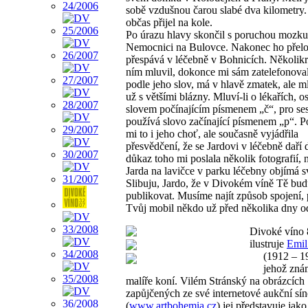
sobě vzdušnou čarou slabé dva kilometry.
občas přijel na kole.
Po úrazu hlavy skončil s poruchou mozku
Nemocnici na Bulovce. Nakonec ho přelož
přespává v léčebně v Bohnicích. Několikr
ním mluvil, dokonce mi sám zatelefonova
podle jeho slov, má v hlavě zmatek, ale m
už s většími blázny. Mluví-li o lékařích, o
slovem počínajícím písmenem „č“, pro ses
používá slovo začínající písmenem „p“. Po
mi to i jeho choť, ale současně vyjádřila
přesvědčení, že se Jardovi v léčebně daří
důkaz toho mi poslala několik fotografií, 
Jarda na lavičce v parku léčebny objímá s
Slibuju, Jardo, že v Divokém víně Tě bud
publikovat. Musíme najít způsob spojení, 
Tvůj mobil někdo už před několika dny od
Divoké víno 
ilustruje
Emil
(1912 – 1
jehož zná
malíře koní. Vilém Stránský na obrázcích
zapůjčených ze své internetové aukční sín
(
www.artbohemia.cz
) jej představuje jako