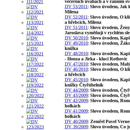
večerních úvahách a v ranním svě
DV 53/2011
:
Slovo úvodem, Jak 
Milena
DV 52/2011
:
Slovo úvodem, O kli
a hřebcích, Milena
DV 51/2011
:
Slovo úvodem, Ženy 
Jaroslava vyměňují v rychlém sl
DV 50/2010
:
Slovo úvodem, Kapi
DV 49/2010
:
Slovo úvodem, Žák
knížka
DV 48/2010
:
Slovo úvodem, Kapit
- Honza a Jirka - kluci Rothovic
DV 47/2010
:
Slovo úvodem, Malý
DV 46/2010
:
Slovo úvodem, O kl
a hřebcích
DV 45/2010
:
Slovo úvodem, Kapit
knížky Čtyřúhelník
DV 44/2009
:
Slovo úvodem, Čtyř
DV 43/2009
:
Slovo úvodem, Čtyř
DV 42/2009
:
Slovo úvodem, Rom
holkách
DV 41/2009
:
Slovo úvodem, Rom
holkách
DV 40/2009
:
Zemřel Pavel Verne
DV 39/2009
:
Slovo úvodem, Co js