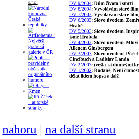
DV 9/2004
:
Dům života i smrti
DV 8/2004
:
Vyvolávám staré film
DV 7/2003
:
Vyvolávám staré film
DV 6/2003
:
Slovo úvodem
,
Zemře
Hrabě
DV 5/2003
:
Slovo úvodem
,
Inspir
jsme Hrabala
DV 4/2003
:
Slovo úvodem
,
Mluvil
Allenem Ginsbergem
DV 3/2003
:
Slovo úvodem
,
Přišel
Cincibuch a Ladislav Landa
DV 2/2003
:
(vešla jsi dunivými 
DV 1/2002
:
Radaně
,
Není činnost
dělat lidem hopsa
a další
nahoru
|
na další stranu