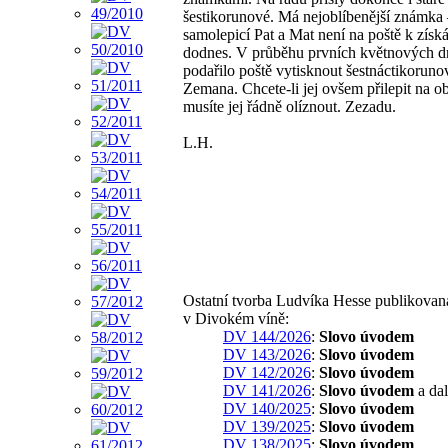
šestikorunové. Má nejoblíbenější známka
samolepicí Pat a Mat není na poště k získ
dodnes. V průběhu prvních květnových dn
podařilo poště vytisknout šestnáctikorun
Zemana. Chcete-li jej ovšem přilepit na o
musíte jej řádně olíznout. Zezadu.
L.H.
Ostatní tvorba Ludvíka Hesse publikovan
v Divokém víně:
DV 144/2026
:
Slovo úvodem
DV 143/2026
:
Slovo úvodem
DV 142/2026
:
Slovo úvodem
DV 141/2026
:
Slovo úvodem
a dal
DV 140/2025
:
Slovo úvodem
DV 139/2025
:
Slovo úvodem
DV 138/2025
:
Slovo úvodem