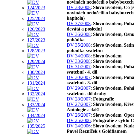
novinách nedočetli o babyboxech
DV 38/2008
:
Slovo úvodem, Co js
novinách nedočetli o babyboxech 
kapitola)
DV 37/2008
:
Slovo úvodem, Poh
devátá a poslední
DV 36/2008
:
Slovo úvodem, Osm
pohádka
DV 35/2008
:
Slovo úvodem, Sed
pohádka svatební
DV 34/2008
:
Slovo úvodem
DV 33/2008
:
Slovo úvodem
DV 31/2007
:
Slovo úvodem, Poh
svatební - 4. díl
DV 30/2007
:
Slovo úvodem, Poh
svatební - 3. díl
DV 29/2007
:
Slovo úvodem, Poh
svatební - díl druhý
DV 28/2007
:
Fotografie
DV 27/2007
:
Slovo úvodem, Křes
Antologie
a další
DV 26/2007
:
Slovo úvodem
,
Opon
DV 25/2006
:
Fotografie z cyklu 
DV 24/2006
:
Slovo úvodem
,
Nadc
Pavel Řezníček s Goldflamem