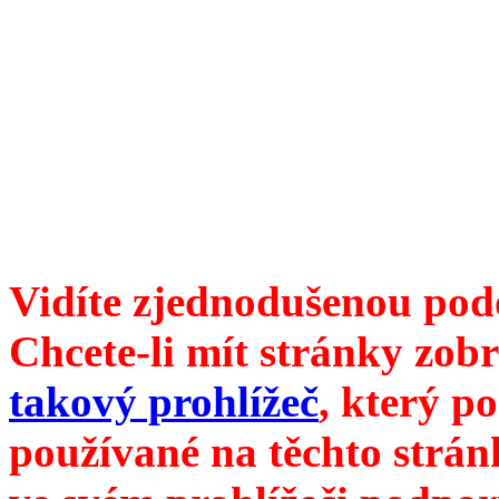
Divoké víno 83/2016 vyšlo
6099 /// samozvaný šéfreda
104 00 Praha 10, Hájek 88,
redakce@divokevino.cz
//
///
příští číslo Divokého v
Vidíte zjednodušenou pod
Chcete-li mít stránky zobr
takový prohlížeč
, který p
používané na těchto strán