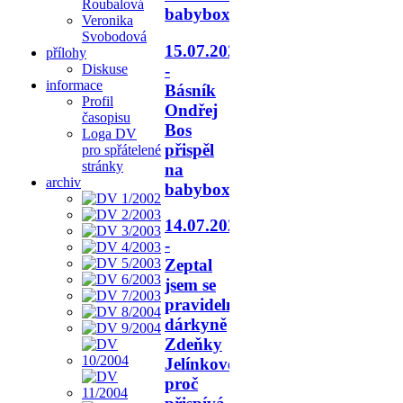
Roubalová
babyboxu.
Veronika
Svobodová
15.07.2026
přílohy
-
Diskuse
informace
Básník
Profil
Ondřej
časopisu
Bos
Loga DV
přispěl
pro spřátelené
stránky
na
archiv
babyboxy.
14.07.2026
-
Zeptal
jsem se
pravidelné
dárkyně
Zdeňky
Jelínkové,
proč