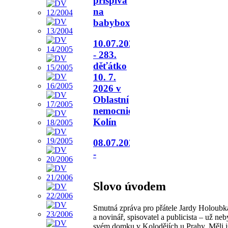
přispívá
na
babybox.
10.07.2026
- 283.
děťátko
10. 7.
2026 v
Oblastní
nemocnici
Kolín
08.07.2026
-
Slovo úvodem
Smutná zpráva pro přátele Jardy Holoubk
a novinář, spisovatel a publicista – už neb
svém domku v Kolodějích u Prahy. Měli j