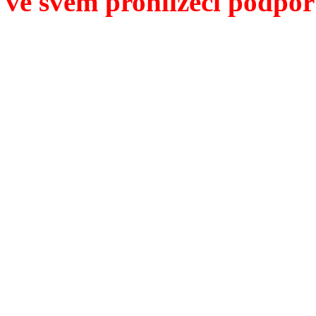
ve svém prohlížeči podpor