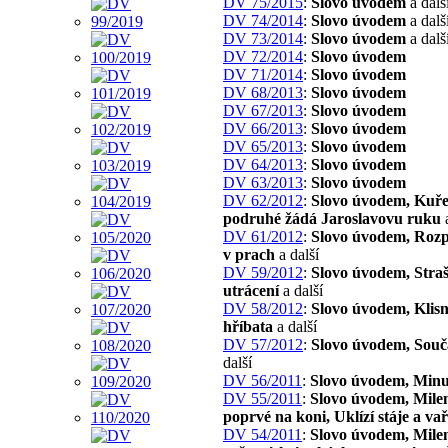
DV 75/2015
:
Slovo úvodem
a dalš
DV 74/2014
:
Slovo úvodem
a dalš
DV 73/2014
:
Slovo úvodem
a dalš
DV 72/2014
:
Slovo úvodem
DV 71/2014
:
Slovo úvodem
DV 68/2013
:
Slovo úvodem
DV 67/2013
:
Slovo úvodem
DV 66/2013
:
Slovo úvodem
DV 65/2013
:
Slovo úvodem
DV 64/2013
:
Slovo úvodem
DV 63/2013
:
Slovo úvodem
DV 62/2012
:
Slovo úvodem, Kuře
podruhé žádá Jaroslavovu ruku
a
DV 61/2012
:
Slovo úvodem, Roz
v prach
a další
DV 59/2012
:
Slovo úvodem, Stra
utrácení
a další
DV 58/2012
:
Slovo úvodem, Klisn
hříbata
a další
DV 57/2012
:
Slovo úvodem, Souč
další
DV 56/2011
:
Slovo úvodem, Minu
DV 55/2011
:
Slovo úvodem, Mile
poprvé na koni, Uklízí stáje a va
DV 54/2011
:
Slovo úvodem, Mile