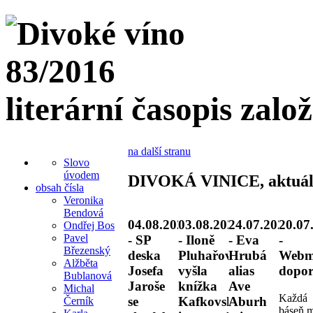
literární časopis zalo
na další stranu
Slovo
úvodem
DIVOKÁ VINICE, aktuál
obsah čísla
Veronika
Bendová
04.08.2026
03.08.2026
24.07.2026
20.07
Ondřej Bos
Pavel
- SP
- Iloně
- Eva
-
Březenský
deska
Pluhařové
Hrubá
Webm
Alžběta
Josefa
vyšla
alias
dopor
Bublanová
Jaroše
knížka
Ave
Michal
Každá
se
Kafkovské
Aburh
Černík
báseň 