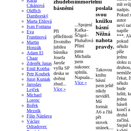
Karla
zhudebněnými
immortelly.
mi
mít svů
Cikánová
básněmi
poslala
nadpis.
Oldřich
svou
Pokud s
Damborský
autor
knížku
Marta Ehlová
...Spojení
neví ra
Ivan Fontana
básní
Kafka–
napíše
Při
Eva
Něžná
Ščigol–
***. Al
příležitosti
Frantinová
nahota
Pluhařová
pokud
životního
Martin
Přání
pravdy.
někdo
jubilea
Honzák
pana
píše
básníka
Adam El
Michaila
jednu
Josefa
Chaar
jsem
sloku z
Jaroše
Zdeněk Janas
nakonec
druhou
vyšla SP
Emil Kotrba
Takovou
splnila.
nemůž
deska se
Petr Koubek
knihu
Napsala...
čekat, 
dvěmi
Juraj Kuniak
básní
Více »
někdo
zhud...
Jaroslav
jsem ještě
bude
Více »
Lejček
nikdy
luštit, 
Michael
neviděl.
jedna
Lorenc
Má
báseň
Bořek
formát
končí a
Mezník
A6 a čítá
druhá
Filip Náplava
pět
začíná.
Václav
stovek
Stejně 
Odradovec
stránek....
každý