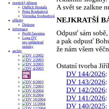
poetický démon
A svět se zalkne 
Oldřich Hostaša
Petra Roubalová
Veronika Svobodová
NEJKRATŠÍ B
přílohy
Diskuse
informace
Odpusť sám sobě,
Profil časopisu
Loga DV
a pak odpusť Boh
pro spřátelené
stránky
že nám všem věčn
archiv
Ostatní tvorba Ji
DV 144/2026
:
DV 143/2026
:
DV 142/2026
:
DV 141/2026
:
DV 140/2025
: