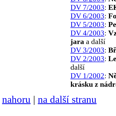
DV 7/2003
:
E
DV 6/2003
:
Fo
DV 5/2003
:
Pe
DV 4/2003
:
Vz
jara
a další
DV 3/2003
:
Bř
DV 2/2003
:
Le
další
DV 1/2002
:
N
krásku z nádr
nahoru
|
na další stranu
Divoké víno 83/2016 vyšlo