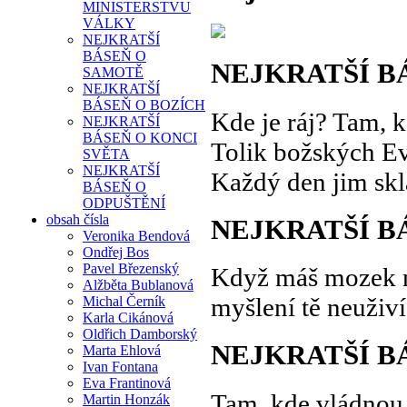
MINISTERSTVU
VÁLKY
NEJKRATŠÍ
BÁSEŇ O
NEJKRATŠÍ B
SAMOTĚ
NEJKRATŠÍ
BÁSEŇ O BOZÍCH
Kde je ráj? Tam, k
NEJKRATŠÍ
BÁSEŇ O KONCI
Tolik božských E
SVĚTA
NEJKRATŠÍ
Každý den jim sk
BÁSEŇ O
ODPUŠTĚNÍ
obsah čísla
NEJKRATŠÍ B
Veronika Bendová
Ondřej Bos
Pavel Březenský
Když máš mozek 
Alžběta Bublanová
myšlení tě neuživí
Michal Černík
Karla Cikánová
Oldřich Damborský
NEJKRATŠÍ B
Marta Ehlová
Ivan Fontana
Eva Frantinová
Tam, kde vládnou
Martin Honzák