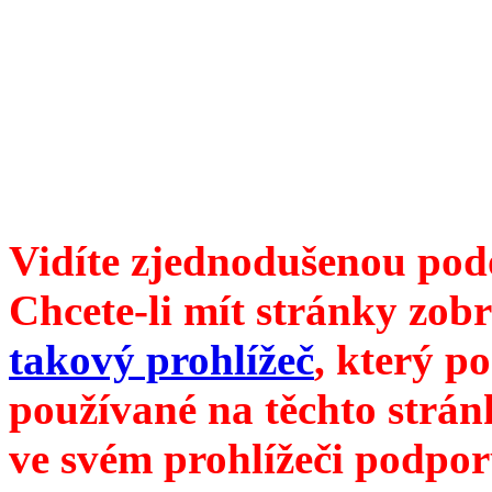
6099 /// samozvaný šéfreda
104 00 Praha 10, Hájek 88,
redakce@divokevino.cz
//
///
příští číslo Divokého v
Vidíte zjednodušenou pod
Chcete-li mít stránky zobr
takový prohlížeč
, který p
používané na těchto strán
ve svém prohlížeči podpor