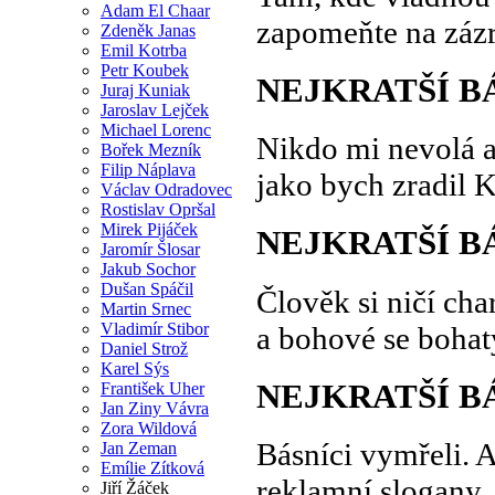
Adam El Chaar
zapomeňte na záz
Zdeněk Janas
Emil Kotrba
Petr Koubek
NEJKRATŠÍ B
Juraj Kuniak
Jaroslav Lejček
Michael Lorenc
Nikdo mi nevolá a
Bořek Mezník
Filip Náplava
jako bych zradil Kr
Václav Odradovec
Rostislav Opršal
Mirek Pijáček
NEJKRATŠÍ B
Jaromír Šlosar
Jakub Sochor
Dušan Spáčil
Člověk si ničí char
Martin Srnec
Vladimír Stibor
a bohové se bohat
Daniel Strož
Karel Sýs
NEJKRATŠÍ B
František Uher
Jan Ziny Vávra
Zora Wildová
Básníci vymřeli. 
Jan Zeman
Emílie Zítková
reklamní slogany.
Jiří Žáček