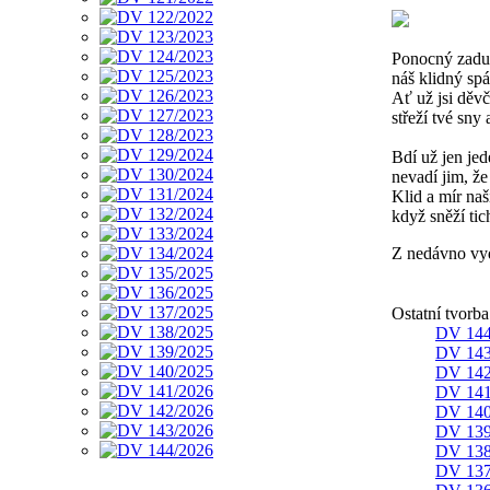
Ponocný zadul
náš klidný spá
Ať už jsi děv
střeží tvé sny 
Bdí už jen je
nevadí jim, že
Klid a mír naši
když sněží tic
Z nedávno vyd
Ostatní tvorb
DV 144
DV 143
DV 142
DV 141
DV 140
DV 139
DV 138
DV 137