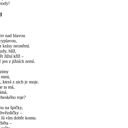
 hody!
d
er nad hlavou
vyplavou,
 z krásy neoněmí.
zdy, blíž,
t Jižní kříž –
ý jen z jižních zemí.
 zimy
 nimi,
 která z nich je moje.
e ta má,
ámá,
ebeského roje?
nu na špičky,
i hvězdičky –
 Já vím dobře komu.
žběta –