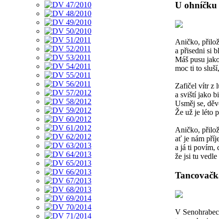
U ohníčku
Aničko, přilo
a přisedni si bl
Máš pusu jako
moc ti to sluší
Zafičel vítr z 
a sviští jako bi
Usměj se, děv
Že už je léto 
Aničko, přilož
ať je nám pří
a já ti povím, c
že jsi tu vedle
Tancovačk
V Senohrabech