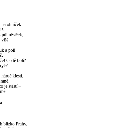
ž na ohníček
íž.
 půlměsíček,
, víš?
luk a polí
č.
če! Co tě bolí?
pryč?
 náruč klestí,
jemně,
o je štěstí –
 mě.
a
 blízko Prahy,