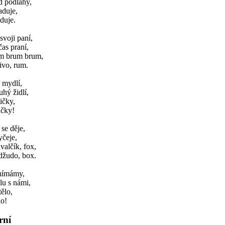
d podlahy,
aduje,
duje.
svoji paní,
čas praní,
rum brum brum,
ivo, rum.
e mydlí,
uhý židlí,
ičky,
ičky!
 se děje,
yčeje,
valčík, fox,
džudo, box.
anímámy,
lu s námi,
tělo,
lo!
rní