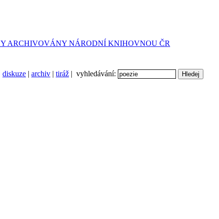
diskuze
|
archiv
|
tiráž
| vyhledávání: