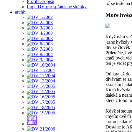
Profil časopisu
už se těšte na
Loga DV pro spřátelené stránky
archiv
Moře hvěz
Když nám več
jasné hvězdy 
div že člověk
Přilétněte, hvě
chtěl bych vidě
ten je vidět pr
Od jara až do
dívávám se za
zkouším hádat,
Která hvězda j
daleká a nezn
která z toho n
Když si stoup
chytím dvě tř
komu je dám?
Dostane je Al