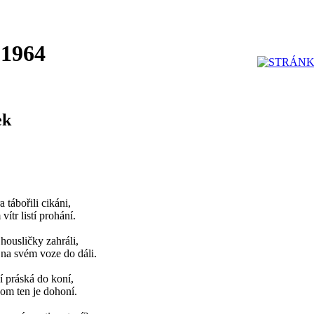
 1964
ek
 tábořili cikáni,
ítr listí prohání.
 housličky zahráli,
 na svém voze do dáli.
čí práská do koní,
nom ten je dohoní.