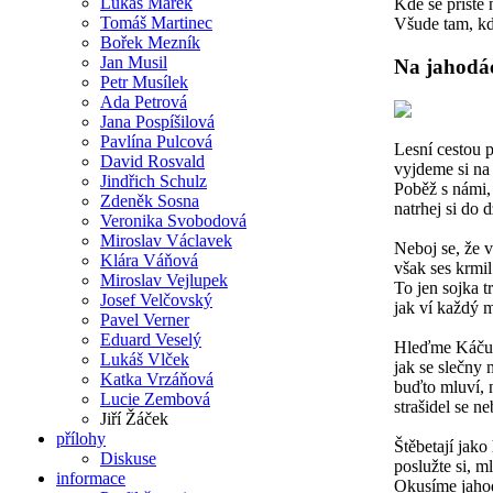
Lukáš Marek
Kde se příště 
Tomáš Martinec
Všude tam, kde
Bořek Mezník
Jan Musil
Na jahodá
Petr Musílek
Ada Petrová
Jana Pospíšilová
Pavlína Pulcová
Lesní cestou 
David Rosvald
vyjdeme si na
Jindřich Schulz
Poběž s námi,
Zdeněk Sosna
natrhej si do 
Veronika Svobodová
Miroslav Václavek
Neboj se, že v 
Klára Váňová
však ses krmil
Miroslav Vejlupek
To jen sojka t
Josef Velčovský
jak ví každý 
Pavel Verner
Eduard Veselý
Hleďme Káču,
Lukáš Vlček
jak se slečny 
Katka Vrzáňová
buďto mluví, n
Lucie Zembová
strašidel se ne
Jiří Žáček
přílohy
Štěbetají jako
Diskuse
poslužte si, m
informace
Okusíme jaho