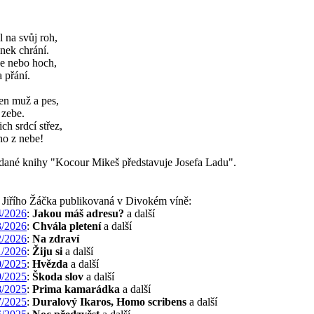
 na svůj roh,
nek chrání.
če nebo hoch,
a přání.
den muž a pes,
 zebe.
ch srdcí střez,
ho z nebe!
ané knihy "Kocour Mikeš představuje Josefa Ladu".
a Jiřího Žáčka publikovaná v Divokém víně:
/2026
:
Jakou máš adresu?
a další
/2026
:
Chvála pletení
a další
/2026
:
Na zdraví
/2026
:
Žiju si
a další
/2025
:
Hvězda
a další
/2025
:
Škoda slov
a další
/2025
:
Prima kamarádka
a další
/2025
:
Duralový Ikaros, Homo scribens
a další