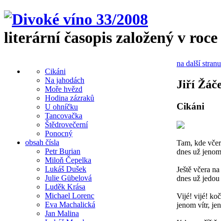
literární časopis založený v roce
na další stranu
Cikáni
Na jahodách
Jiří Žáč
Moře hvězd
Hodina zázraků
Cikáni
U ohníčku
Tancovačka
Štědrovečerní
Ponocný
obsah čísla
Tam, kde včera
Petr Burian
dnes už jenom v
Miloň Čepelka
Lukáš Dušek
Ještě včera na
Julie Gübelová
dnes už jedou
Luděk Krása
Michael Lorenc
Vijé! vijé! ko
Eva Machalická
jenom vítr, je
Jan Malina