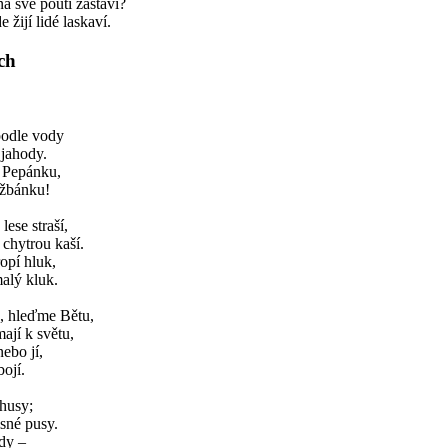
na své pouti zastaví?
 žijí lidé laskaví.
ch
podle vody
 jahody.
 Pepánku,
džbánku!
lese straší,
 chytrou kaší.
ropí hluk,
malý kluk.
 hleďme Bětu,
mají k světu,
ebo jí,
bojí.
 husy;
lsné pusy.
dy –