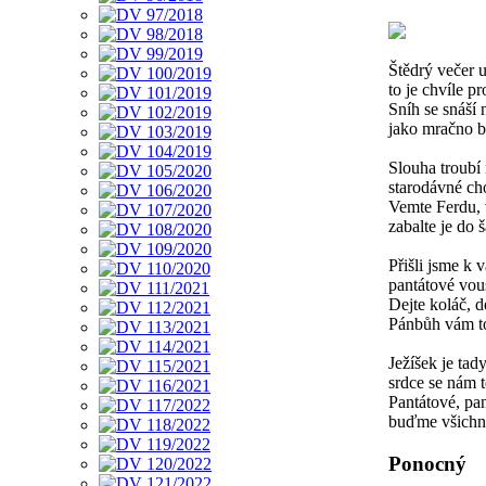
Štědrý večer u
to je chvíle pr
Sníh se snáší 
jako mračno b
Slouha troubí
starodávné cho
Vemte Ferdu, 
zabalte je do š
Přišli jsme k 
pantátové vous
Dejte koláč, d
Pánbůh vám to
Ježíšek je tad
srdce se nám te
Pantátové, p
buďme všichni
Ponocný