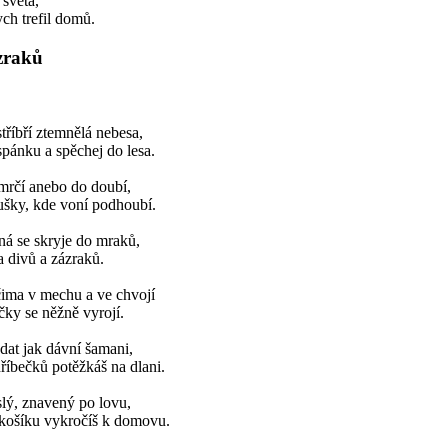
 světa,
ych trefil domů.
zraků
tříbří ztemnělá nebesa,
spánku a spěchej do lesa.
mrčí anebo do doubí,
lušky, kde voní podhoubí.
ná se skryje do mraků,
a divů a zázraků.
ima v mechu a ve chvojí
čky se něžně vyrojí.
dat jak dávní šamani,
říbečků potěžkáš na dlani.
slý, znavený po lovu,
košíku vykročíš k domovu.