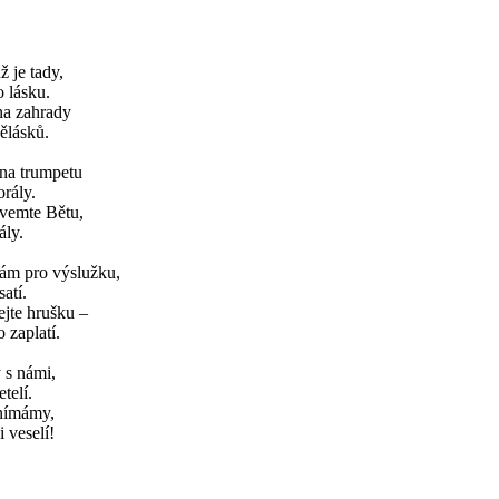
ž je tady,
o lásku.
na zahrady
ělásků.
 na trumpetu
rály.
vemte Bětu,
ály.
vám pro výslužku,
atí.
ejte hrušku –
 zaplatí.
y s námi,
telí.
anímámy,
 veselí!