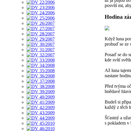
až já půjdu do
posvítí mi, ab
Hodina zá
Když luna pos
probuď se ze 
Posaď se do s
kde svítí svět
Až luna tajem
nastane hodin
Před tvýma oč
hnědavé hlavi
Budeš si připa
každý z těch h
Šťastný a uža
s pokladem v 