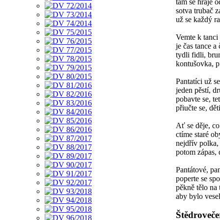
tam se hraje o
sotva trubač z
už se každý ra
Vemte k tanci 
je čas tance a 
tydli fidli, b
kontušovka, p
Pantatíci už s
jeden pěstí, dr
pobavte se, tet
přiučte se, dět
Ať se děje, co
ctíme staré ob
nejdřív polka, 
potom zápas, 
Pantátové, p
poperte se spo
pěkně tělo na 
aby bylo vese
Štědroveče