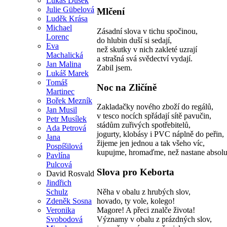
Lukáš Dušek
Julie Gübelová
Mlčení
Luděk Krása
Michael
Zásadní slova v tichu spočinou,
Lorenc
do hlubin duší si sedají,
Eva
než skutky v nich zakleté uzrají
Machalická
a strašná svá svědectví vydají.
Jan Malina
Zabil jsem.
Lukáš Marek
Tomáš
Noc na Zličíně
Martinec
Bořek Mezník
Zakladačky nového zboží do regálů,
Jan Musil
v tesco nocích spřádají sítě pavučin,
Petr Musílek
stádům zuřivých spotřebitelů,
Ada Petrová
jogurty, klobásy i PVC náplně do peřin,
Jana
žijeme jen jednou a tak všeho víc,
Pospíšilová
kupujme, hromaďme, než nastane absolut
Pavlína
Pulcová
Slova pro Keborta
David Rosvald
Jindřich
Něha v obalu z hrubých slov,
Schulz
hovado, ty vole, kolego!
Zdeněk Sosna
Magore! A přeci znalče života!
Veronika
Významy v obalu z prázdných slov,
Svobodová