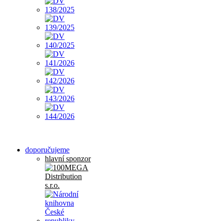
doporučujeme
hlavní sponzor