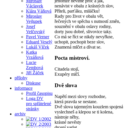
jenomže nevíme proč a jak,
Miroslav
nenávist v obalu z krásných slov,
Václavek
Příteli, parťáku, miláčku!
Klára Váňová
Rady pro život v obalu vět,
Miroslav
řečených ve spěchu s nutností změn,
Vejlupek
souznění v obalu oslavy rodiny,
Josef
dorty jsou dobré, slivovice taky.
Velčovský
Co má se říct se nikdy nevyřkne,
Pavel Verner
uchopit, pochopit beze slov,
Eduard Veselý
Znamená mlčet a dívat se.
Lukáš Vlček
Katka
Vrzáňová
Pocta mistrovi.
Lucie
Zembová
Citadela stojí,
Jiří Žáček
Exupéry mlčí.
přílohy
Diskuse
Dvě slova
informace
Profil časopisu
Napětí mezi slovy rozhodne,
Loga DV
která pravda se nestane.
pro spřátelené
Dvě slova tajemným kouzlem spojená
stránky
vyslechneš a klepou se ti kolena,
archiv
nástroje něhy,
krásné nevěsty
drcení varlat.