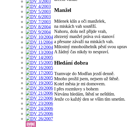
Manžel
Milenek klín a oči manželek,
na miskách vah soutěží.
Nahoru, dolu než přijde vrah,
zhrzený manžel práva svá stanoví
a přesune závaží na miskách vah.
Milostný mnohoúhelník pěstí svou uprav
A žádný čas nikdy to nespraví.
Hledání dobra
Tramvaje do Modřan jezdí denně.
Mnoho prožil jsem, nejsem už štěně.
Kotel města je mi domovem.
I přes rozmluvy s bohem
Nirvánu hledám, štěstí se neštítím.
Jenže co každý den se vším tím smetím.