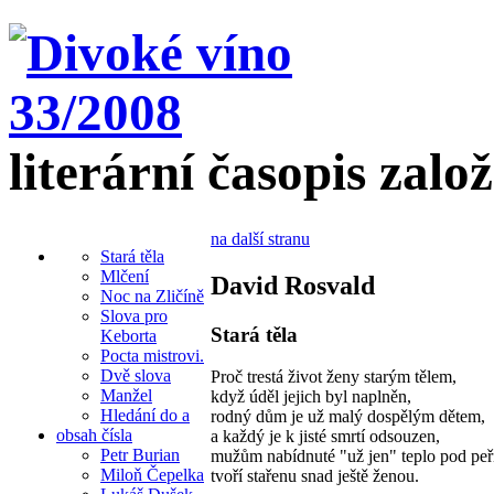
literární časopis zalo
na další stranu
Stará těla
Mlčení
David Rosvald
Noc na Zličíně
Slova pro
Stará těla
Keborta
Pocta mistrovi.
Dvě slova
Proč trestá život ženy starým tělem,
Manžel
když úděl jejich byl naplněn,
Hledání do a
rodný dům je už malý dospělým dětem,
obsah čísla
a každý je k jisté smrtí odsouzen,
Petr Burian
mužům nabídnuté "už jen" teplo pod peř
Miloň Čepelka
tvoří stařenu snad ještě ženou.