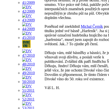
opravdu netuším. Já ji prostě škrtnu. Aby 
smutno. Více práce mě čeká, pakliže poče
interpunkčních znamének použitých oprot
nepoužitým je zhruba půl na půl. Obvykle
doplním všechna.
Poněkud mě zneklidnil
Michal Černík
pou
titulku jedné své básně „Harfeník“. Jsa si j
správné označení hudebníka hrajícího na h
„harfenista“, musel jsem zapojit do rozho
svědomí. Jak..? To zjistíte při čtení.
Děkuju vám, milé básnířky a básníci, že j
věnovali svoji důvěru, a poslali verše k
publikování. Zvláštní dík patří Jindřichu Št
Děkuju, Jindro! Děkuju vám, milí čtenáři,
ještě více, že jste ochotni Divoké víno číst
Dovolím si připomenout, že tímto číslem 
Divoké víno do 50. roku své existence.
Váš L. H.