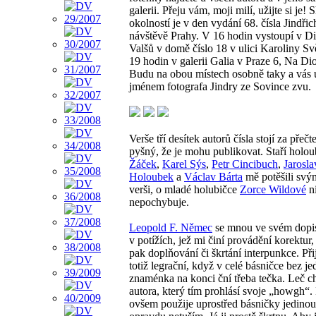
galerii. Přeju vám, moji milí, užijte si je!
okolností je v den vydání 68. čísla Jindřich
návštěvě Prahy. V 16 hodin vystoupí v D
Valšů v domě číslo 18 v ulici Karoliny Svě
19 hodin v galerii Galia v Praze 6, Na Di
Budu na obou místech osobně taky a vás
jménem fotografa Jindry ze Sovince zvu.
Verše tří desítek autorů čísla stojí za přečt
pyšný, že je mohu publikovat. Staří holo
Žáček
,
Karel Sýs
,
Petr Cincibuch
,
Jarosla
Holoubek
a
Václav Bárta
mě potěšili svý
verši, o mladé holubičce
Zorce Wildové
n
nepochybuje.
Leopold F. Němec
se mnou ve svém dopis
v potížích, jež mi činí provádění korektur,
pak doplňování či škrtání interpunkce. Při
totiž legrační, když v celé básničce bez j
znaménka na konci ční třeba tečka. Leč c
autora, který tím prohlásí svoje „howgh“.
ovšem použije uprostřed básničky jedinou