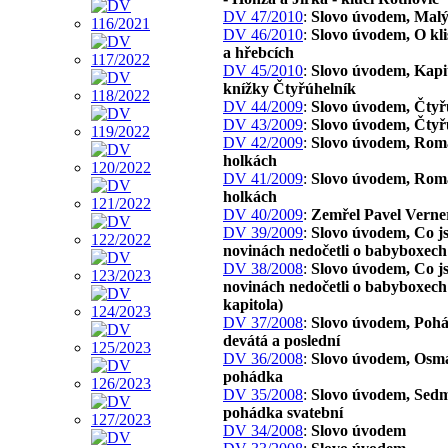
DV 47/2010
:
Slovo úvodem, Malý
DV 46/2010
:
Slovo úvodem, O kl
a hřebcích
DV 45/2010
:
Slovo úvodem, Kapit
knížky Čtyřúhelník
DV 44/2009
:
Slovo úvodem, Čtyř
DV 43/2009
:
Slovo úvodem, Čtyř
DV 42/2009
:
Slovo úvodem, Rom
holkách
DV 41/2009
:
Slovo úvodem, Rom
holkách
DV 40/2009
:
Zemřel Pavel Verne
DV 39/2009
:
Slovo úvodem, Co js
novinách nedočetli o babyboxech
DV 38/2008
:
Slovo úvodem, Co js
novinách nedočetli o babyboxech 
kapitola)
DV 37/2008
:
Slovo úvodem, Poh
devátá a poslední
DV 36/2008
:
Slovo úvodem, Osm
pohádka
DV 35/2008
:
Slovo úvodem, Sed
pohádka svatební
DV 34/2008
:
Slovo úvodem