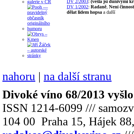
DV 2/2003
:
(vešla jsi dunivými 
DV 1/2002
:
Radaně
,
Není činnost
dělat lidem hopsa
a další
nahoru
|
na další stranu
Divoké víno 68/2013 vyšlo
ISSN 1214-6099 /// samozv
104 00 Praha 15, Hájek 88,