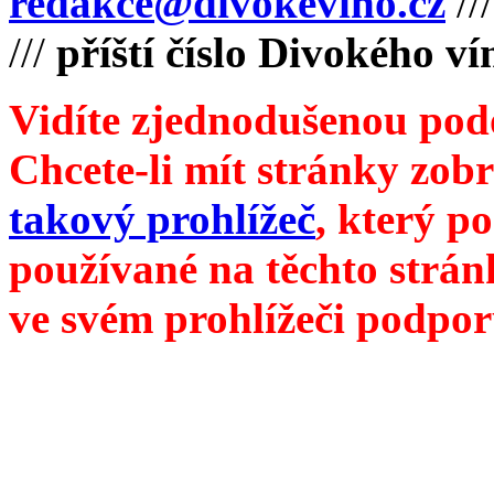
redakce@divokevino.cz
//
///
příští číslo Divokého v
Vidíte zjednodušenou pod
Chcete-li mít stránky zobr
takový prohlížeč
, který p
používané na těchto strán
ve svém prohlížeči podpor