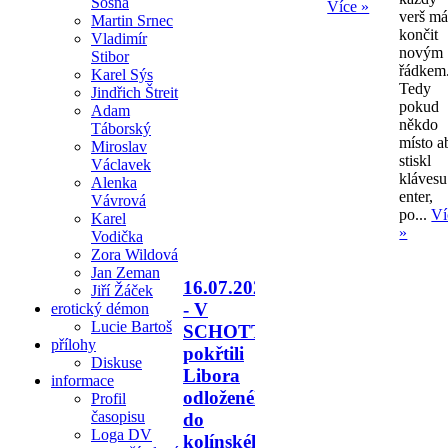
Sosna
Více »
verš m
Martin Srnec
končit
Vladimír
novým
Stibor
řádkem
Karel Sýs
Tedy
Jindřich Štreit
pokud
Adam
někdo
Táborský
místo a
Miroslav
stiskl
Václavek
klávesu
Alenka
enter,
Vávrová
po...
Ví
Karel
»
Vodička
Zora Wildová
Jan Zeman
16.07.2026
Jiří Žáček
- V
erotický démon
Lucie Bartoš
SCHOTTU
přílohy
pokřtili
Diskuse
Libora
informace
odloženého
Profil
časopisu
do
Loga DV
kolínského