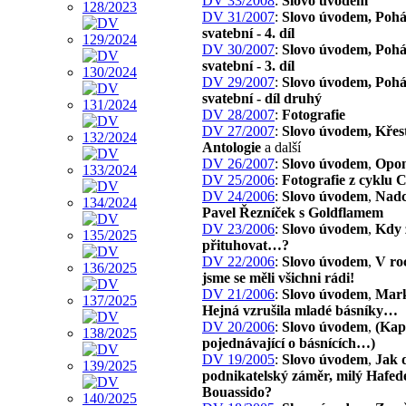
DV 33/2008
:
Slovo úvodem
DV 31/2007
:
Slovo úvodem, Poh
svatební - 4. díl
DV 30/2007
:
Slovo úvodem, Poh
svatební - 3. díl
DV 29/2007
:
Slovo úvodem, Poh
svatební - díl druhý
DV 28/2007
:
Fotografie
DV 27/2007
:
Slovo úvodem, Křes
Antologie
a další
DV 26/2007
:
Slovo úvodem
,
Opon
DV 25/2006
:
Fotografie z cyklu 
DV 24/2006
:
Slovo úvodem
,
Nadc
Pavel Řezníček s Goldflamem
DV 23/2006
:
Slovo úvodem
,
Kdy 
přituhovat…?
DV 22/2006
:
Slovo úvodem
,
V ro
jsme se měli všichni rádi!
DV 21/2006
:
Slovo úvodem
,
Mark
Hejná vzrušila mladé básníky…
DV 20/2006
:
Slovo úvodem
,
(Kap
pojednávající o básnících…)
DV 19/2005
:
Slovo úvodem
,
Jak 
podnikatelský záměr, milý Hafed
Bouassido?