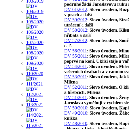
podruhé žádá Jaroslavovu ruku
a
DV 61/2012
:
Slovo úvodem, Roz
v prach
a další
DV 59/2012
:
Slovo úvodem, Stra
utrácení
a další
DV 58/2012
:
Slovo úvodem, Klisn
hříbata
a další
DV 57/2012
:
Slovo úvodem, Souč
další
DV 56/2011
:
Slovo úvodem, Minu
DV 55/2011
:
Slovo úvodem, Mile
poprvé na koni, Uklízí stáje a va
DV 54/2011
:
Slovo úvodem, Mile
večerních úvahách a v ranním svě
DV 53/2011
:
Slovo úvodem, Jak 
Milena
DV 52/2011
:
Slovo úvodem, O kli
a hřebcích, Milena
DV 51/2011
:
Slovo úvodem, Ženy 
Jaroslava vyměňují v rychlém sl
DV 50/2010
:
Slovo úvodem, Kapi
DV 49/2010
:
Slovo úvodem, Žák
knížka
DV 48/2010
:
Slovo úvodem, Kapit
- Honza a Jirka - kluci Rothovic