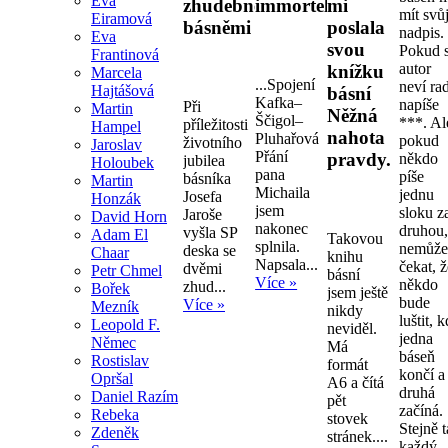
Eva
zhudebněnými
immortelly.
mi
mít svů
Eiramová
básněmi
poslala
nadpis.
Eva
svou
Pokud s
Frantinová
autor
knížku
Marcela
...Spojení
neví ra
Hajtášová
básní
Kafka–
napíše
Při
Martin
Něžná
Ščigol–
***. Al
příležitosti
Hampel
nahota
Pluhařová
pokud
životního
Jaroslav
Přání
pravdy.
někdo
jubilea
Holoubek
pana
píše
básníka
Martin
Michaila
jednu
Josefa
Honzák
jsem
sloku z
Jaroše
David Horn
nakonec
druhou
vyšla SP
Adam El
Takovou
splnila.
nemůž
deska se
Chaar
knihu
Napsala...
čekat, 
dvěmi
Petr Chmel
básní
Více »
někdo
zhud...
Bořek
jsem ještě
bude
Více »
Mezník
nikdy
luštit, 
Leopold F.
neviděl.
jedna
Němec
Má
báseň
Rostislav
formát
končí a
Opršal
A6 a čítá
druhá
Daniel Razím
pět
začíná.
Rebeka
stovek
Stejně 
Zdeněk
stránek....
každý