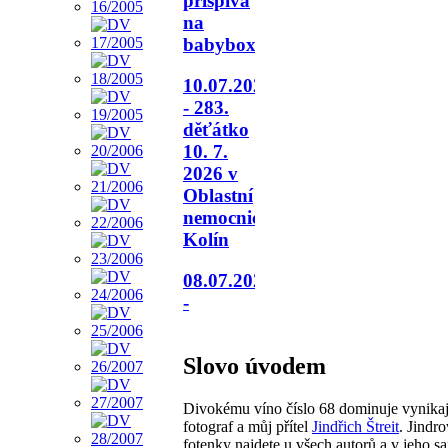
přispívá
na
babybox.
10.07.2026
- 283.
děťátko
10. 7.
2026 v
Oblastní
nemocnici
Kolín
08.07.2026
-
Slovo úvodem
Divokému víno číslo 68 dominuje vynikaj
fotograf a můj přítel
Jindřich Štreit
. Jindr
fotenky najdete u všech autorů a v jeho s