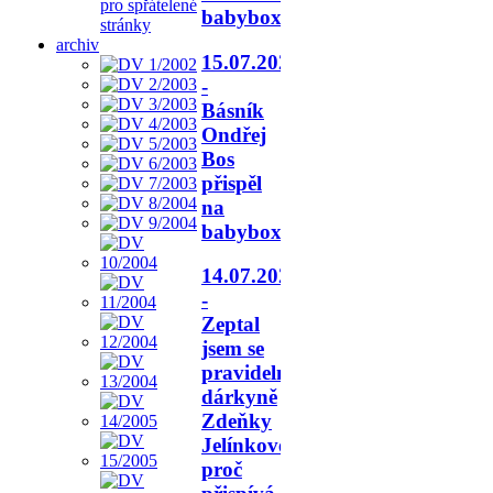
pro spřátelené
babyboxu.
stránky
archiv
15.07.2026
-
Básník
Ondřej
Bos
přispěl
na
babyboxy.
14.07.2026
-
Zeptal
jsem se
pravidelné
dárkyně
Zdeňky
Jelínkové,
proč