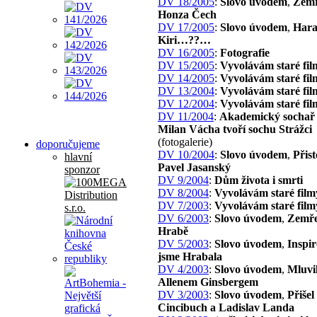
DV 18/2005
:
Slovo úvodem
,
Zemř
Honza Čech
DV 17/2005
:
Slovo úvodem
,
Har
Kiri…??…
DV 16/2005
:
Fotografie
DV 15/2005
:
Vyvolávám staré fil
DV 14/2005
:
Vyvolávám staré fil
DV 13/2004
:
Vyvolávám staré fil
DV 12/2004
:
Vyvolávám staré fil
DV 11/2004
:
Akademický sochař 
Milan Vácha tvoří sochu Strážci
(fotogalerie)
doporučujeme
DV 10/2004
:
Slovo úvodem
,
Přist
hlavní
Pavel Jasanský
sponzor
DV 9/2004
:
Dům života i smrti
DV 8/2004
:
Vyvolávám staré film
DV 7/2003
:
Vyvolávám staré film
DV 6/2003
:
Slovo úvodem
,
Zemře
Hrabě
DV 5/2003
:
Slovo úvodem
,
Inspir
jsme Hrabala
DV 4/2003
:
Slovo úvodem
,
Mluvil
Allenem Ginsbergem
DV 3/2003
:
Slovo úvodem
,
Přišel
Cincibuch a Ladislav Landa