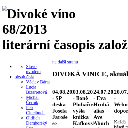
literární časopis zalo
na další stranu
Slovo
úvodem
DIVOKÁ VINICE, aktuál
obsah čísla
Václav Bárta
Lucia
04.08.2026
03.08.2026
24.07.2026
20.07
Bizarretová
Michal
- SP
- Iloně
- Eva
-
Černík
deska
Pluhařové
Hrubá
Webm
Petr
Josefa
vyšla
alias
dopor
Cincibuch
Jaroše
knížka
Ave
Oldřich
Každá
se
Kafkovské
Aburh
Damborský
báseň 