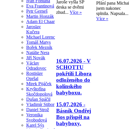
Ivan Fontana
Jaroše vyšla SP
Přání pana Michai
Eva Frantinová
deska se dvěmi
jsem nakonec
Petr Gerneš
zhud...
Více »
splnila. Napsala...
Martin Honzák
Více »
Adam El Chaar
Jaroslav
Kučera
Michael Lorenc
Tomáš Matys
Bořek Mezník
Natálie Nera
Jiří Novák
16.07.2026 - V
Václav
SCHOTTU
Odradovec
pokřtili Libora
Rostislav
Opršal
odloženého do
Mirek Pijáček
kolínského
Kryštofína
babyboxu.
Skočdopolová
Dušan Spáčil
15.07.2026 -
Vladimír Stibor
Daniel Strož
Básník Ondřej
Veronika
Bos přispěl na
Svobodová
babyboxy.
Karel Sýs