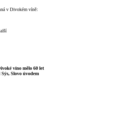
aná v Divokém víně:
alší
ivoké víno mělo 60 let
l Sýs, Slovo úvodem