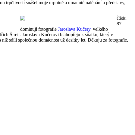
ou trpělivostí snášel moje urputné a umanuté naléhání a představy,
Číslu
87
dominují fotografie
Jaroslava Kučery
, velkého
řich Štreit. Jaroslavu Kučerovi blahopřeju k sňatku, který v
níž sdílí společnou domácnost už desítky let. Děkuju za fotografie,