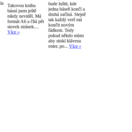
la
bude luštit, kde
Takovou knihu
jedna báseň končí a
básní jsem ještě
druhá začíná. Stejně
nikdy neviděl. Má
tak každý verš má
formát A6 a čítá pět
končit novým
stovek stránek....
řádkem. Tedy
Více »
pokud někdo místo
aby stiskl klávesu
enter, po...
Více »