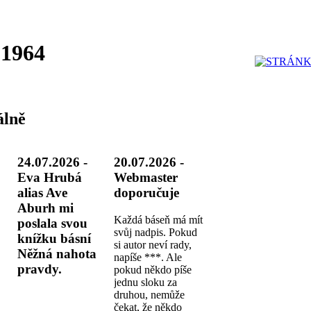
 1964
lně
24.07.2026 -
20.07.2026 -
Eva Hrubá
Webmaster
alias Ave
doporučuje
Aburh mi
Každá báseň má mít
poslala svou
svůj nadpis. Pokud
knížku básní
si autor neví rady,
Něžná nahota
napíše ***. Ale
pravdy.
pokud někdo píše
jednu sloku za
druhou, nemůže
čekat, že někdo