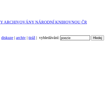
diskuze
|
archiv
|
tiráž
| vyhledávání: