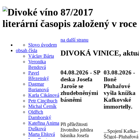
literární časopis založený v roce
na další stranu
Slovo úvodem
obsah čísla
DIVOKÁ VINICE, aktuá
Václav Bárta
Veronika
Bendová
04.08.2026 - SP
03.08.2026 -
Pavel
Březenský
deska Josefa
Iloně
Dagmar
Jaroše se
Pluhařové
Burianová
zhudebněnými
vyšla knížka
Karla Cikánová
básněmi
Kafkovské
Petr Cincibuch
immortelly.
Michal Černík
Oldřich
Damborský
Kateřina Anima
Při příležitosti
Dušková
životního jubilea
...Spojení Kafka–
Marta Ehlová
básníka Josefa
Ščigol–Pluhařová