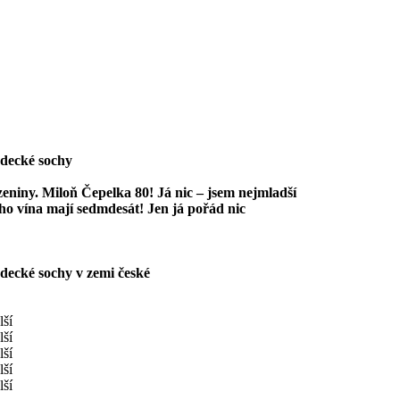
zdecké sochy
eniny. Miloň Čepelka 80! Já nic – jsem nejmladší
ho vína mají sedmdesát! Jen já pořád nic
decké sochy v zemi české
lší
lší
lší
lší
lší