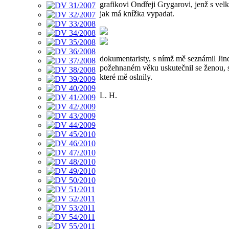
grafikovi Ondřeji Grygarovi, jenž s velk
jak má knížka vypadat.
dokumentaristy, s nímž mě seznámil Jind
požehnaném věku uskutečnil se ženou, s 
které mě oslnily.
L. H.