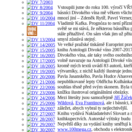
Vstoupili jsme do roku 100. výročí VŘ
básníci Divokého vína mě věkem všichni
mnozí jiní – Zdeněk Rytíř, Pavel Verne
Vladimír Kafka. Prognóza to není přízniv
světě se mi stává, že některou básnířku 
stále přitažlivé. On sám však jim už při
smysl zůstává stejný.
Ve velké pražské tiskárně Europrint pra
knihu Antologii Divoké víno 2007-2017 
Divokého vína, ale taky svého osobního
volně navazuje na Antologii Divoké ví
kromě mých textů uvádí 83 autorů, kteří
výtvarníky, z nichž každý ilustruje jednu
Pavla Jasanského, Pavla Hudce Ahasver
nepublikované lepty Oldřicha Kulhánka. 
souhlas těsně před svým skonem. Byla t
knížku ilustroval originálními obrázky.
Mezi literáty jsou samozřejmě
Jiří Žáče
Wildová
,
Eva Frantinová
, ale i básníci,
záležet, abych vybral ty nejlechtivější.
Knihu vydává Nakladatelství Slovart a
knihkupectvích. Autorské výtisky budu 
Největší díky za vydání knihy směřují
www.100mega.cz
, obchodu s elektro