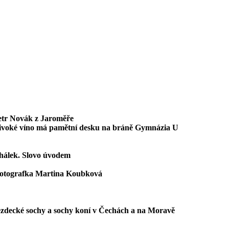
etr Novák z Jaroměře
ivoké víno má pamětní desku na bráně Gymnázia U
álek. Slovo úvodem
fotografka Martina Koubková
zdecké sochy a sochy koní v Čechách a na Moravě