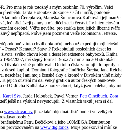
SR. Pro mne je rok totožný s mým osobním 70. výročím. Velcí
 předběhli. Jarda Holoubek dokonce stačil i umřít, podobně i
r, Vladimíra Čerepková, Maruška Šmucarová-Kafková i její manžel
á, leč přicházejí panny a mladíčci zcela čerství. I v internetovém
poznám osobně. Věřte nevěřte, pro staříka jsou jejich líbezné tváře
tažlivý nepřipadá. Právě jsem pozměnil verše Robinsona Jefferse,
vděpodobně v tuto chvíli dokončují nebo už expedují moji letošní
– Pegas? Kentaur? Satyr..? Rekapituluji posledních deset let
 života, svého chovu koní a deset let existence babyboxů. Kniha
no 1964/2007, má stejný formát 195x275 mm a na 304 stránkách
 v Divokém víně publikovali. Do toho čísla zahrnuji i fotografy a
 z deseti kapitol. Dominují fotografie Jindřicha Štreita, Jana Reicha,
a, nescházejí ani moje ženské akty a kromě v Divokém víně nikdy
K jejich otištění mi dal velký grafik a autor českých bankovek
o od Oldřicha Kulhánka z nouze ctnost, když jsem naléhal, aby mi
k
,
Karel Sýs
, Jarda Holoubek, Pavel Verner,
Petr Cincibuch
,
Zora
 kteří ještě na výsluní nevystoupili. Z vlastních textů jsem si dal
 na
www.slovart.cz
ji lze také objednat. Jistě bude i ve velkých
rozdávat osobně.
 k brněnskému Petru Bečičkovi a jeho 100MEGA Distribution
nikou provozovaném na
www.digitor.cz
. Moje poděkování míří ke