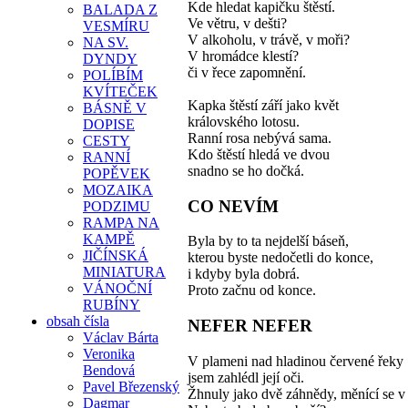
Kde hledat kapičku štěstí.
BALADA Z
Ve větru, v dešti?
VESMÍRU
V alkoholu, v trávě, v moři?
NA SV.
V hromádce klestí?
DYNDY
či v řece zapomnění.
POLÍBÍM
KVÍTEČEK
Kapka štěstí září jako květ
BÁSNĚ V
královského lotosu.
DOPISE
Ranní rosa nebývá sama.
CESTY
Kdo štěstí hledá ve dvou
RANNÍ
snadno se ho dočká.
POPĚVEK
MOZAIKA
CO NEVÍM
PODZIMU
RAMPA NA
KAMPĚ
Byla by to ta nejdelší báseň,
JIČÍNSKÁ
kterou byste nedočetli do konce,
MINIATURA
i kdyby byla dobrá.
VÁNOČNÍ
Proto začnu od konce.
RUBÍNY
obsah čísla
NEFER NEFER
Václav Bárta
Veronika
V plameni nad hladinou červené řeky
Bendová
jsem zahlédl její oči.
Pavel Březenský
Žhnuly jako dvě záhnědy, měnící se v c
Dagmar