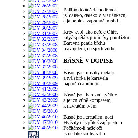
Políbím kvíteček modřence,
jsi daleko, daleko v Mariánkách,
a já popleta zapomněl mobil.
Krev kypí jako peřeje Ohře,
když splétá z prutů jívy pomlázku.
Barevné pentle břehů
mávají těm, co sjíždí vodu.
BÁSNĚ V DOPISE
Básně jsou obsahy metafor
a tvá sbírka je karavela
naplněná amfórami.
Básně jsou barevné květiny
a jejich vůně kompasem,
k navratům tvým.
Básně jsou zrcadlem noci
Hvězdy nás přikrývají plédem.
Počítáme-li naše oči
jsme také souhvězdím.