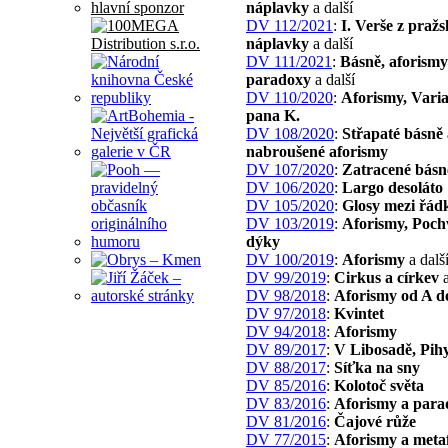
hlavní sponzor
náplavky
a další
DV 112/2021
:
I. Verše z pražs
náplavky
a další
DV 111/2021
:
Básně, aforismy
paradoxy
a další
DV 110/2020
:
Aforismy, Varia
pana K.
DV 108/2020
:
Střapaté básně 
nabroušené aforismy
DV 107/2020
:
Zatracené básn
DV 106/2020
:
Largo desoláto
DV 105/2020
:
Glosy mezi řád
DV 103/2019
:
Aforismy, Poch
dýky
DV 100/2019
:
Aforismy
a dalš
DV 99/2019
:
Cirkus a církev
a
DV 98/2018
:
Aforismy od A d
DV 97/2018
:
Kvintet
DV 94/2018
:
Aforismy
DV 89/2017
:
V Libosadě, Pih
DV 88/2017
:
Síťka na sny
DV 85/2016
:
Kolotoč světa
DV 83/2016
:
Aforismy a para
DV 81/2016
:
Čajové růže
DV 77/2015
:
Aforismy a meta