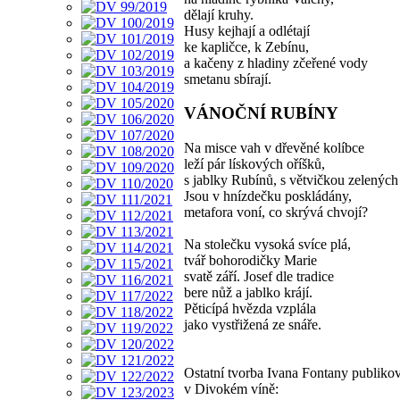
dělají kruhy.
Husy kejhají a odlétají
ke kapličce, k Zebínu,
a kačeny z hladiny zčeřené vody
smetanu sbírají.
VÁNOČNÍ RUBÍNY
Na misce vah v dřevěné kolíbce
leží pár lískových oříšků,
s jablky Rubínů, s větvičkou zelených 
Jsou v hnízdečku poskládány,
metafora voní, co skrývá chvojí?
Na stolečku vysoká svíce plá,
tvář bohorodičky Marie
svatě září. Josef dle tradice
bere nůž a jablko krájí.
Pěticípá hvězda vzplála
jako vystřižená ze snáře.
Ostatní tvorba Ivana Fontany publiko
v Divokém víně: