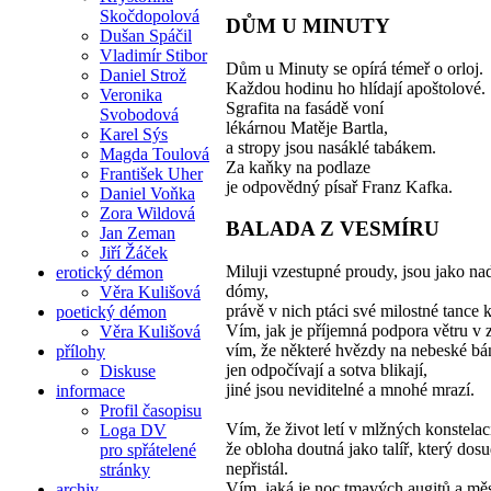
Skočdopolová
DŮM U MINUTY
Dušan Spáčil
Vladimír Stibor
Dům u Minuty se opírá témeř o orloj.
Daniel Strož
Každou hodinu ho hlídají apoštolové.
Veronika
Sgrafita na fasádě voní
Svobodová
lékárnou Matěje Bartla,
Karel Sýs
a stropy jsou nasáklé tabákem.
Magda Toulová
Za kaňky na podlaze
František Uher
je odpovědný písař Franz Kafka.
Daniel Voňka
Zora Wildová
BALADA Z VESMÍRU
Jan Zeman
Jiří Žáček
Miluji vzestupné proudy, jsou jako n
erotický démon
dómy,
Věra Kulišová
právě v nich ptáci své milostné tance k
poetický démon
Vím, jak je příjemná podpora větru v 
Věra Kulišová
vím, že některé hvězdy na nebeské bá
přílohy
jen odpočívají a sotva blikají,
Diskuse
jiné jsou neviditelné a mnohé mrazí.
informace
Profil časopisu
Vím, že život letí v mlžných konstelac
Loga DV
že obloha doutná jako talíř, který dos
pro spřátelené
nepřistál.
stránky
Vím, jaká je noc tmavých augitů a mě
archiv