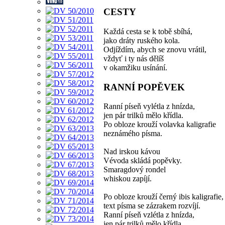
CESTY
Každá cesta se k tobě sbíhá,
jako dráty ruského kola.
Odjíždím, abych se znovu vrátil,
vždyť i ty nás dělíš
v okamžiku usínání.
RANNÍ POPĚVEK
Ranní píseň vylétla z hnízda,
jen pár trilků mělo křídla.
Po obloze krouží volavka kaligrafie
neznámého písma.
Nad irskou kávou
Vévoda skládá popěvky.
Smaragdový rondel
whiskou zapíjí.
Po obloze krouží černý ibis kaligrafie,
text písma se zázrakem rozvíjí.
Ranní píseň vzlétla z hnízda,
jen pár trilků mělo křídla.