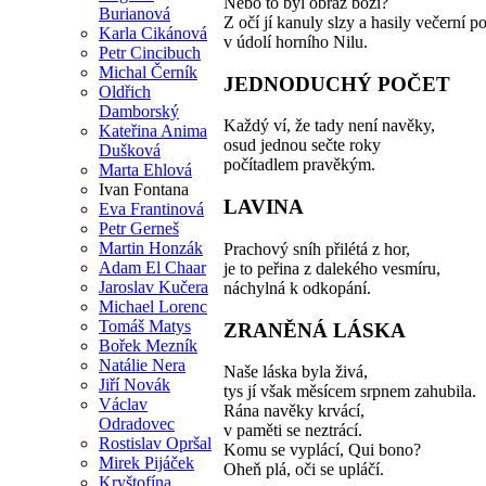
Nebo to byl obraz boží?
Burianová
Z očí jí kanuly slzy a hasily večerní p
Karla Cikánová
v údolí horního Nilu.
Petr Cincibuch
Michal Černík
JEDNODUCHÝ POČET
Oldřich
Damborský
Každý ví, že tady není navěky,
Kateřina Anima
osud jednou sečte roky
Dušková
počítadlem pravěkým.
Marta Ehlová
Ivan Fontana
LAVINA
Eva Frantinová
Petr Gerneš
Martin Honzák
Prachový sníh přilétá z hor,
Adam El Chaar
je to peřina z dalekého vesmíru,
Jaroslav Kučera
náchylná k odkopání.
Michael Lorenc
Tomáš Matys
ZRANĚNÁ LÁSKA
Bořek Mezník
Natálie Nera
Naše láska byla živá,
Jiří Novák
tys jí však měsícem srpnem zahubila.
Václav
Rána navěky krvácí,
Odradovec
v paměti se neztrácí.
Rostislav Opršal
Komu se vyplácí, Qui bono?
Mirek Pijáček
Oheň plá, oči se upláčí.
Kryštofína