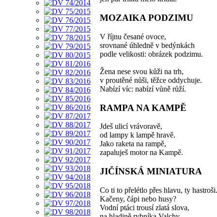
MOZAIKA PODZIMU
V říjnu česané ovoce,
srovnané úhledně v bedýnkách
podle velikosti: obrázek podzimu.
Žena nese svou kůži na trh,
v proutěné nůši, těžce oddychuje.
Nabízí víc: nabízí vůně růží.
RAMPA NA KAMPĚ
Jdeš ulicí vrávoravě,
od lampy k lampě hravě.
Jako raketa na rampě,
zapaluješ motor na Kampě.
JIČÍNSKÁ MINIATURA
Co ti to přelétlo přes hlavu, ty hastroši
Kačeny, čápi nebo husy?
Vodní ptáci trousí zlatá slova,
na hladině rybníka Valchy,