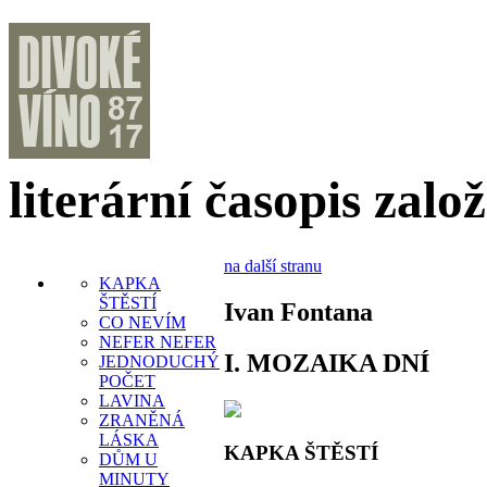
literární časopis zalo
na další stranu
KAPKA
ŠTĚSTÍ
Ivan Fontana
CO NEVÍM
NEFER NEFER
I. MOZAIKA DNÍ
JEDNODUCHÝ
POČET
LAVINA
ZRANĚNÁ
LÁSKA
KAPKA ŠTĚSTÍ
DŮM U
MINUTY