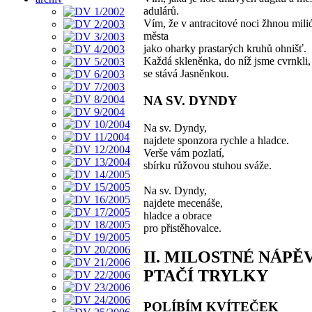
adulárů.
Vím, že v antracitové noci žhnou mil
města
jako oharky prastarých kruhů ohnišť.
Každá skleněnka, do níž jsme cvrnkli,
se stává Jasněnkou.
NA SV. DYNDY
Na sv. Dyndy,
najdete sponzora rychle a hladce.
Verše vám pozlatí,
sbírku růžovou stuhou sváže.
Na sv. Dyndy,
najdete mecenáše,
hladce a obrace
pro přistěhovalce.
II. MILOSTNÉ NÁPĚ
PTAČÍ TRYLKY
POLÍBÍM KVÍTEČEK