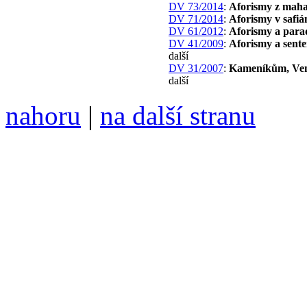
DV 73/2014
:
Aforismy z mah
DV 71/2014
:
Aforismy v safiá
DV 61/2012
:
Aforismy a para
DV 41/2009
:
Aforismy a sent
další
DV 31/2007
:
Kameníkům, Ve
další
nahoru
|
na další stranu
Divoké víno 87/2017 vyšlo
6099 /// samozvaný šéfreda
104 00 Praha 10, Hájek 88,
redakce@divokevino.cz
//
///
příští číslo Divokého v