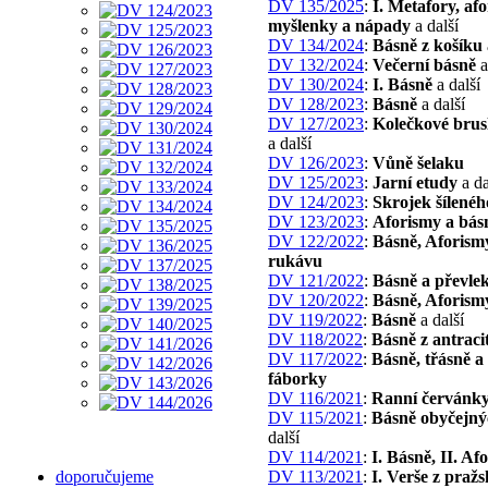
DV 135/2025
:
I. Metafory, af
myšlenky a nápady
a další
DV 134/2024
:
Básně z košíku
DV 132/2024
:
Večerní básně
a
DV 130/2024
:
I. Básně
a další
DV 128/2023
:
Básně
a další
DV 127/2023
:
Kolečkové brus
a další
DV 126/2023
:
Vůně šelaku
DV 125/2023
:
Jarní etudy
a da
DV 124/2023
:
Skrojek šílenéh
DV 123/2023
:
Aforismy a bás
DV 122/2022
:
Básně, Aforism
rukávu
DV 121/2022
:
Básně a převle
DV 120/2022
:
Básně, Aforism
DV 119/2022
:
Básně
a další
DV 118/2022
:
Básně z antraci
DV 117/2022
:
Básně, třásně a
fáborky
DV 116/2021
:
Ranní červánk
DV 115/2021
:
Básně obyčejný
další
DV 114/2021
:
I. Básně, II. Af
doporučujeme
DV 113/2021
:
I. Verše z pražs