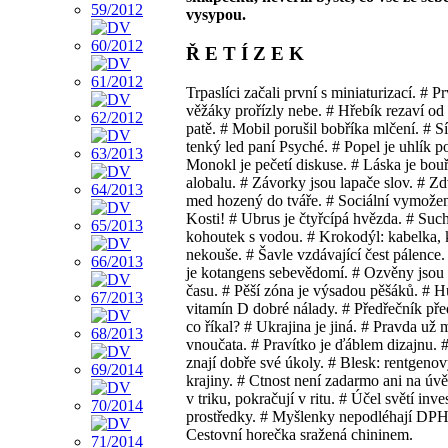
vysypou.
Ř E T Í Z E K
Trpaslíci začali první s miniaturizací. # P
věžáky prořízly nebe. # Hřebík rezaví od
patě. # Mobil porušil bobříka mlčení. # Sí
tenký led paní Psyché. # Popel je uhlík p
Monokl je pečetí diskuse. # Láska je bou
alobalu. # Závorky jsou lapače slov. # Zd
med hozený do tváře. # Sociální vymožen
Kosti! # Ubrus je čtyřcípá hvězda. # Such
kohoutek s vodou. # Krokodýl: kabelka, 
nekouše. # Šavle vzdávající čest pálence
je kotangens sebevědomí. # Ozvěny jsou 
času. # Pěší zóna je výsadou pěšáků. # 
vitamín D dobré nálady. # Předřečník pře
co říkal? # Ukrajina je jiná. # Pravda už 
vnoučata. # Pravítko je ďáblem dizajnu. #
znají dobře své úkoly. # Blesk: rentgeno
krajiny. # Ctnost není zadarmo ani na úvěr
v triku, pokračují v ritu. # Účel světí inve
prostředky. # Myšlenky nepodléhají DPH
Cestovní horečka sražená chininem.