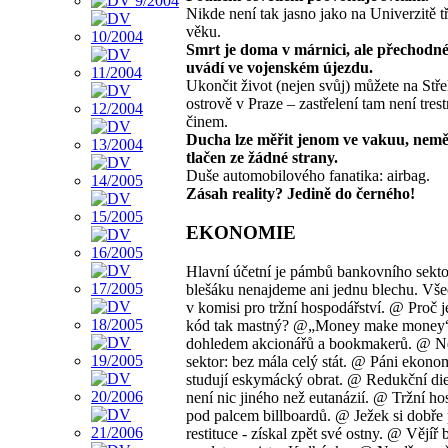
Nikde není tak jasno jako na Univerzitě t
věku.
Smrt je doma v márnici, ale přechodné
uvádí ve vojenském újezdu.
Ukončit život (nejen svůj) můžete na Stř
ostrově v Praze – zastřelení tam není tre
činem.
Ducha lze měřit jenom ve vakuu, nemě
tlačen ze žádné strany.
Duše automobilového fanatika: airbag.
Zásah reality? Jedině do černého!
EKONOMIE
Hlavní účetní je pámbů bankovního sekt
blešáku nenajdeme ani jednu blechu. Vše
v komisi pro tržní hospodářství. @ Proč j
kód tak mastný? @„Money make money
dohledem akcionářů a bookmakerů. @ N
sektor: bez mála celý stát. @ Páni ekon
studují eskymácký obrat. @ Redukční diet
není nic jiného než eutanázií. @ Tržní ho
pod palcem billboardů. @ Ježek si dobře
restituce - získal zpět své ostny. @ Vějíř