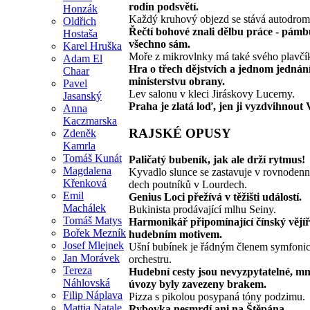
rodin podsvětí.
Honzák
Každý kruhový objezd se stává autodro
Oldřich
Řečtí bohové znali dělbu práce - pámb
Hostaša
všechno sám.
Karel Hruška
Moře z mikrovlnky má také svého plavčí
Adam El
Hra o třech dějstvích a jednom jednán
Chaar
ministerstvu obrany.
Pavel
Lev salonu v kleci Jiráskovy Lucerny.
Jasanský
Praha je zlatá loď, jen ji vyzdvihnout 
Anna
Kaczmarska
RAJSKÉ OPUSY
Zdeněk
Kamrla
Tomáš Kunát
Paličatý bubeník, jak ale drží rytmus!
Magdalena
Kyvadlo slunce se zastavuje v rovnodenn
Křenková
dech poutníků v Lourdech.
Emil
Genius Loci přežívá v těžišti událostí.
Machálek
Bukinista prodávající mlhu Seiny.
Tomáš Matys
Harmonikář připomínající čínský vějíř
Bořek Mezník
hudebním motivem.
Josef Mlejnek
Ušní bubínek je řádným členem symfoni
Jan Morávek
orchestru.
Tereza
Hudební cesty jsou nevyzpytatelné, m
Náhlovská
úvozy byly zavezeny brakem.
Filip Náplava
Pizza s pikolou posypaná tóny podzimu.
Mattia Natale
Rybovka nesmrdí ani na Štěpána.