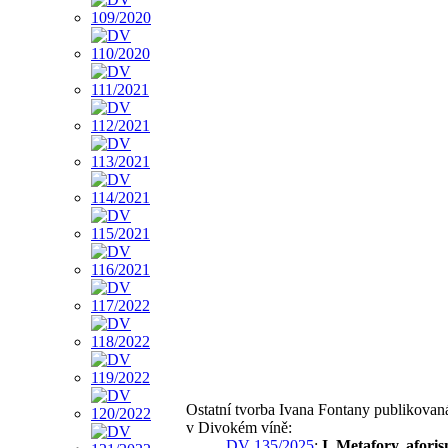
Ostatní tvorba Ivana Fontany publikovan
v Divokém víně:
DV 135/2025
:
I. Metafory, afori