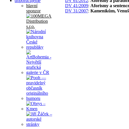
doporučujeme
DV 61/2012
:
Aforismy a parado
hlavní
DV 41/2009
:
Aforismy a sentenc
sponzor
DV 31/2007
:
Kameníkům, Venuš