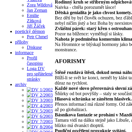
Rodinný kruh se stříbrným odpichová
Zora Wildová
Naivka - chtěla porozumět lásce!
Jan Zeman
Dětská genialita je jako chvost komety.
Emilie
Bez dětí by byl člověk ochuzen, bez ďábl
Zítková
nebyl ničím jistý a bez Boha by neexistov
Jiří Žáček
Zvláštní párek: starý křen s ostrouhan
poetický démon
Pozor na blížence: vyměňují si lásky.
Petr Chmel
Nahota je podmíněna komorním klima
přílohy
Na Hromnice se blýskají hormony jako b
Diskuse
monstrance.
informace
Profil
AFORISMY
časopisu
Loga DV
Štěně rozdává štěstí, dokud nemá náh
pro spřátelené
Blíží-li se svět ke konci, neměl by klást 
stránky
důraz na rychlost.
archiv
Každé nové slovo přerovnává slovní z
Šňůrky od bot povýšily – staly se součást
Hlasová schránka se zánětem hlasivek.
Přenos informací má různé formy. Od zák
až po globalizaci.
Básníkova fantazie se prohání v Mazdě
Tamara vidí na dálku stejně jako Libuše, 
blízko má dvanáct dioptrií.
Pouliční osvětlení provokuje svítání.