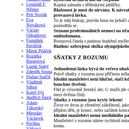
Leopold F.
Rajská zahrada s těšínskými jablíčky.
Němec
Blaženost je most do nirvány. K návrat
Petr Novák
provazová lávka.
Eva
To je můj biskup, pravila husa na pekáči 
Nováková
pomodlila se.
Václav
Seznam profesionálních nemocí na úř
Odradovec
ombudsmana.
František
Bronzová činela s patinou hudební myšle
Pavúček
Biatlon: ozbrojená složka olympijského
Mirek Pijáček
Rozárka
SŇATKY Z ROZUMU
Riegerová
Lumír Slabý
Jednodenní láska bývá do večera uhaš
Zdeněk Sosna
Právě sňatky z rozumu jsou příčinou infla
Dušan Spáčil
Ideální manželství není hlučné, stačí k
Vladimír
bouchne dveřmi.
Stibor
Flirt je výsostně ženský akt. U mužů jde
Karel Sýs
mezi dvěma čísly.
Jindřich Štreit
Sňatky z rozumu jsou kryty šekem!
Adam
Život ve dvou je efemérní záležitostí, jak
Táborský
přijdou děti, je konec, nebo začátek konc
Miroslav
Ideální manželství nemá mediálního pa
Václavek
Manželství z rozumu stárne rychlostí mize
Pavlína
konta.
Vítková