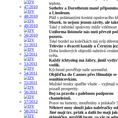
teplota.
Sotheby a Dorotheum maně připomína
a Linoleum.
Pláž s polámanými kostmi opalovacího kř
Mozek, to nejsou jenom závity, ale tak
Také z městské spalovny může vzlétnout 
Uniforma listonoše nás nutí převzít po
pozoru.
Také bordel na kolečkách má svůj diferen
Televize s dvaceti kanály a Černým je
Doba kruhových objezdů nahrává cestá
světa.
Každý ichtyolog má žábry, jimiž vydý
vodík.
Kýchnutí prověřuje naše uzemnění.
Objížďka do Cannes přes Himaláje se
osmitisícovkám.
Mužské trosky spatříte všude – vyjímají s
pozadí prosperity.
Boj za pravdu s palebnou podporou
chameleónů.
Pozor na lumeny, mouřeníny a práskače !
Některé nosy slouží jako naběračky udá
Jiné mají tzv. pršák a další ho mají jak
sklápěčku, nevěřili byste, co vše ze seb