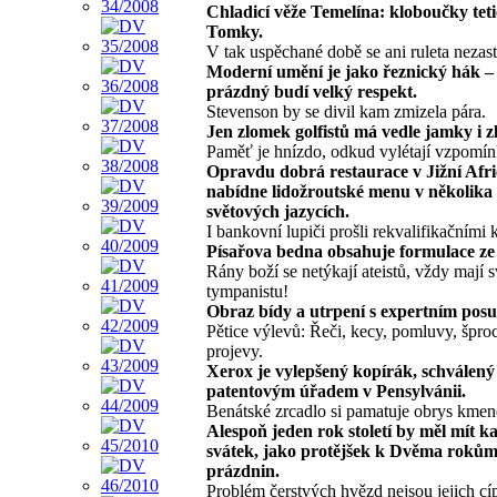
Chladicí věže Temelína: kloboučky tet
Tomky.
V tak uspěchané době se ani ruleta nezast
Moderní umění je jako řeznický hák – 
prázdný budí velký respekt.
Stevenson by se divil kam zmizela pára.
Jen zlomek golfistů má vedle jamky i zl
Paměť je hnízdo, odkud vylétají vzpomín
Opravdu dobrá restaurace v Jižní Afr
nabídne lidožroutské menu v několika
světových jazycích.
I bankovní lupiči prošli rekvalifikačními 
Písařova bedna obsahuje formulace ze
Rány boží se netýkají ateistů, vždy mají 
tympanistu!
Obraz bídy a utrpení s expertním pos
Pětice výlevů: Řeči, kecy, pomluvy, špro
projevy.
Xerox je vylepšený kopírák, schválený
patentovým úřadem v Pensylvánii.
Benátské zrcadlo si pamatuje obrys kmen
Alespoň jeden rok století by měl mít k
svátek, jako protějšek k Dvěma roků
prázdnin.
Problém čerstvých hvězd nejsou jejich cíp