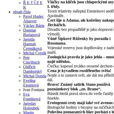
Vláčky na klíček jsou chlapeckými sny
Ř E T Í Z E
I. třídy.
K
Teorii relativity našeptal Einsteinovi andě
obsah čísla
Apolináře.
Pavel Hudec
Čert šije u Adama, ale kožešiny nakup
Ahasver
Jirchářích.
Václav Bárta
Divadlo bez propadliště je jako dopravní 
Dagmar
výmolů.
Burianová
Vůně Šípkové Růženky by porazila i
Jarmila
Rossmana.
Hannah
Vojenské rezervy jsou doplňovány z nad
Čermáková
mafií.
Michal Černík
Zoologická pravda je jako jehla – musí
Petr
najít nitěnku.
Cincibuch
Čtečka: kapesní zrcátko orosené dechem 
Oldřich
Cena je kyvadlem rozděleného světa!
Damborský
Nejde o to zastavit svět, ale dát mu příležit
Michal Dunda
dál.
Evelína
Bravo! Známý satirik Stano používá
Eiramová
poznámkový blok „zn. Brano“.
Ivan Fontana
Básník hledá pravá slova do verše častěji
Eva
fusekle.
Frantinová
Erotogenní cesty mají také své avenue.
Jaroslav
Biologické hodiny s bicepsy na ručičkách
Holoubek
Polovina pomazaných hlav pochází z l
Martin