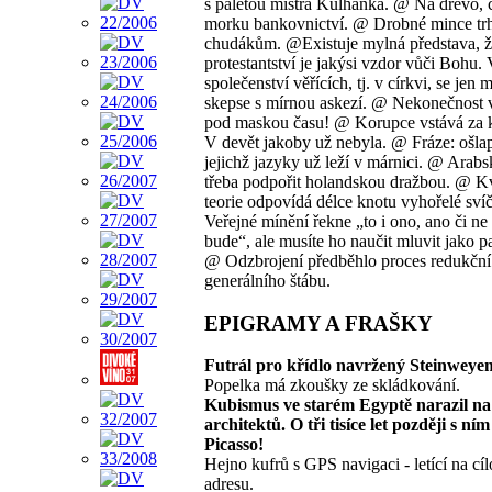
s paletou mistra Kulhánka. @ Na dřevo, č
morku bankovnictví. @ Drobné mince trh
chudákům. @Existuje mylná představa, 
protestantství je jakýsi vzdor vůči Bohu. 
společenství věřících, tj. v církvi, se jen 
skepse s mírnou askezí. @ Nekonečnost 
pod maskou času! @ Korupce vstává za 
V devět jakoby už nebyla. @ Fráze: ošla
jejichž jazyky už leží v márnici. @ Arabsk
třeba podpořit holandskou dražbou. @ K
teorie odpovídá délce knotu vyhořelé sv
Veřejné mínění řekne „to i ono, ano či ne 
bude“, ale musíte ho naučit mluvit jako 
@ Odzbrojení předběhlo proces redukční
generálního štábu.
EPIGRAMY A FRAŠKY
Futrál pro křídlo navržený Steinweye
Popelka má zkoušky ze skládkování.
Kubismus ve starém Egyptě narazil na
architektů. O tři tisíce let později s ním
Picasso!
Hejno kufrů s GPS navigaci - letící na cí
adresu.