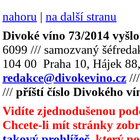
nahoru
|
na další stranu
Divoké víno 73/2014 vyšlo
6099 /// samozvaný šéfreda
104 00 Praha 10, Hájek 88,
redakce@divokevino.cz
//
///
příští číslo Divokého v
Vidíte zjednodušenou pod
Chcete-li mít stránky zobr
takový prohlížeč
, který p