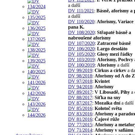
a další
DV 111/2021
:
Básně, aforismy a
a další
DV 110/2020
:
Aforismy, Variace
pana K.
DV 108/2020
:
Střapaté básně a
nabroušené aforismy
DV 107/2020
:
Zatracené básně
DV 106/2020
:
Largo desoláto
DV 105/2020
:
Glosy mezi řádky
DV 103/2019
:
Aforismy, Pochvy 
DV 100/2019
:
Aforismy
a další
DV 99/2019
:
Cirkus a církev
a da
DV 98/2018
:
Aforismy od A do Z
DV 97/2018
:
Kvintet
DV 94/2018
:
Aforismy
DV 89/2017
:
V Libosadě, Pihy
a 
DV 88/2017
:
Síťka na sny
DV 87/2017
:
Mozaika dní
a další
DV 85/2016
:
Kolotoč světa
DV 83/2016
:
Aforismy a parado
DV 81/2016
:
Čajové růže
DV 77/2015
:
Aforismy a metafor
DV 71/2014
:
Aforismy v safiánu