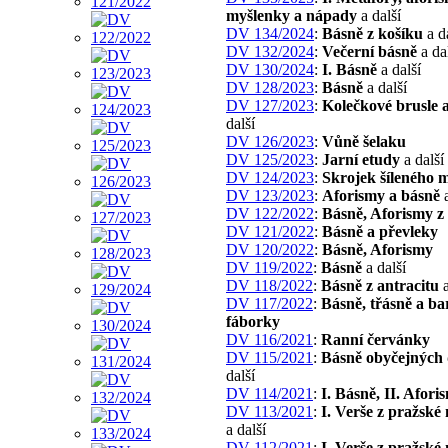
myšlenky a nápady
a další
DV 134/2024
:
Básně z košíku
a d
DV 132/2024
:
Večerní básně
a da
DV 130/2024
:
I. Básně
a další
DV 128/2023
:
Básně
a další
DV 127/2023
:
Kolečkové brusle 
další
DV 126/2023
:
Vůně šelaku
DV 125/2023
:
Jarní etudy
a další
DV 124/2023
:
Skrojek šíleného m
DV 123/2023
:
Aforismy a básně
a
DV 122/2022
:
Básně, Aforismy z
DV 121/2022
:
Básně a převleky
DV 120/2022
:
Básně, Aforismy
DV 119/2022
:
Básně
a další
DV 118/2022
:
Básně z antracitu
a
DV 117/2022
:
Básně, třásně a ba
fáborky
DV 116/2021
:
Ranní červánky
DV 115/2021
:
Básně obyčejných 
další
DV 114/2021
:
I. Básně, II. Afori
DV 113/2021
:
I. Verše z pražské
a další
DV 112/2021
:
I. Verše z pražské