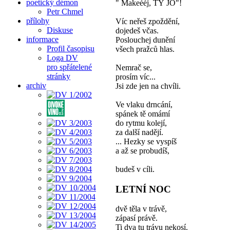
poetický démon
" Makeééj, TÝ JO"!
Petr Chmel
přílohy
Víc neřeš zpoždění,
Diskuse
dojedeš včas.
informace
Poslouchej dunění
Profil časopisu
všech pražců hlas.
Loga DV
pro spřátelené
Nemrač se,
stránky
prosím víc...
archiv
Jsi zde jen na chvíli.
Ve vlaku drncání,
spánek tě omámí
do rytmu kolejí,
za další nadějí.
... Hezky se vyspíš
a až se probudíš,
budeš v cíli.
LETNÍ NOC
dvě těla v trávě,
zápasí právě.
Ti dva tu trávu nekosí.