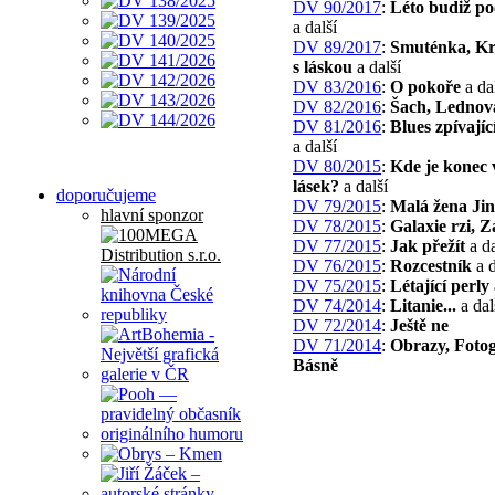
DV 90/2017
:
Léto budiž p
a další
DV 89/2017
:
Smuténka, K
s láskou
a další
DV 83/2016
:
O pokoře
a da
DV 82/2016
:
Šach, Lednov
DV 81/2016
:
Blues zpívajíc
a další
DV 80/2015
:
Kde je konec 
lásek?
a další
doporučujeme
DV 79/2015
:
Malá žena Ji
hlavní sponzor
DV 78/2015
:
Galaxie rzi, Z
DV 77/2015
:
Jak přežít
a da
DV 76/2015
:
Rozcestník
a d
DV 75/2015
:
Létající perly
DV 74/2014
:
Litanie...
a dal
DV 72/2014
:
Ještě ne
DV 71/2014
:
Obrazy, Fotog
Básně