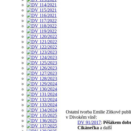
Ostatní tvorba Emilie Zítkové pub
v Divokém víně:
DV 91/2017
:
Pěšákem dobr
Cikánečka
a další