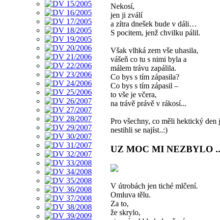
Nekosí,
jen ji zválí
a zítra dnešek bude v dáli…
S pocitem, jenž chvilku pálil.
Však vlhká zem vše uhasila,
vášeň co tu s nimi byla a
málem trávu zapálila.
Co bys s tím zápasila?
Co bys s tím zápasil –
to vše je včera,
na trávě právě v rákosí...
Pro všechny, co měli hektický den j
nestihli se najíst..:)
UZ MOC MI NEZBYLO ..
V útrobách jen tiché mlčení.
Omluva tělu.
Za to,
že skrylo,