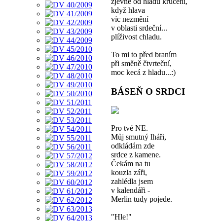
zjevné od hladu kručení,
když hlava
víc nezmění
v oblasti srdeční...
plíživost chladu.
To mi to před braním
při směně čtvrteční,
moc kecá z hladu...:)
BÁSEŇ O SRDCI
Pro tvé NE.
Můj smutný lháři,
odkládám zde
srdce z kamene.
Čekám na tu
kouzla záři,
zahlédla jsem
v kalendáři -
Merlin tudy pojede.
"Hle!"