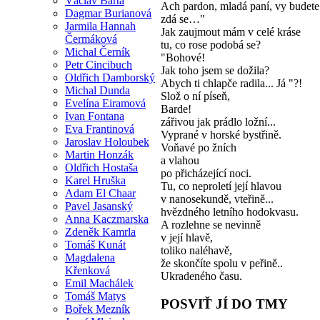
Václav Bárta
Ach pardon, mladá paní, vy budete
Dagmar Burianová
zdá se…"
Jarmila Hannah
Jak zaujmout mám v celé kráse
Čermáková
tu, co rose podobá se?
Michal Černík
"Bohové!
Petr Cincibuch
Jak toho jsem se dožila?
Oldřich Damborský
Abych ti chlapče radila... Já "?!
Michal Dunda
Slož o ní píseň,
Evelína Eiramová
Barde!
Ivan Fontana
zářivou jak prádlo ložní...
Eva Frantinová
Vyprané v horské bystřině.
Jaroslav Holoubek
Voňavé po žních
Martin Honzák
a vlahou
Oldřich Hostaša
po přicházející noci.
Karel Hruška
Tu, co neproletí její hlavou
Adam El Chaar
v nanosekundě, vteřině...
Pavel Jasanský
hvězdného letního hodokvasu.
Anna Kaczmarska
A rozlehne se nevinně
Zdeněk Kamrla
v její hlavě,
Tomáš Kunát
toliko naléhavě,
Magdalena
že skončíte spolu v peřině..
Křenková
Ukradeného času.
Emil Machálek
Tomáš Matys
POSVIŤ JÍ DO TMY
Bořek Mezník