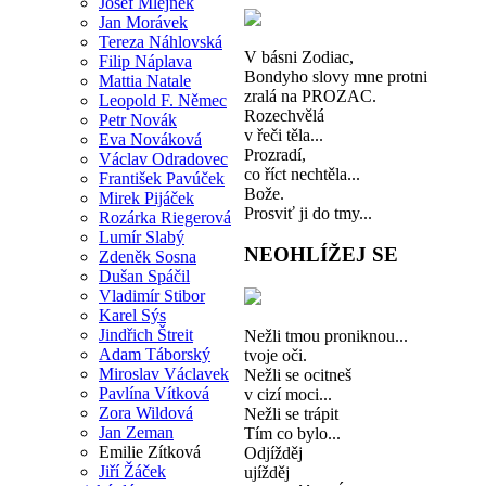
Josef Mlejnek
Jan Morávek
Tereza Náhlovská
V básni Zodiac,
Filip Náplava
Bondyho slovy mne protni
Mattia Natale
zralá na PROZAC.
Leopold F. Němec
Rozechvělá
Petr Novák
v řeči těla...
Eva Nováková
Prozradí,
Václav Odradovec
co říct nechtěla...
František Pavúček
Bože.
Mirek Pijáček
Prosviť ji do tmy...
Rozárka Riegerová
Lumír Slabý
NEOHLÍŽEJ SE
Zdeněk Sosna
Dušan Spáčil
Vladimír Stibor
Karel Sýs
Jindřich Štreit
Nežli tmou proniknou...
Adam Táborský
tvoje oči.
Miroslav Václavek
Nežli se ocitneš
Pavlína Vítková
v cizí moci...
Zora Wildová
Nežli se trápit
Jan Zeman
Tím co bylo...
Emilie Zítková
Odjížděj
Jiří Žáček
ujížděj