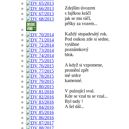
Zdejším úvozem
s fajfkou kráčí
jak se mu ráčí,
pěšky za vozem...
Každý stopadesátý rok.
Pod osikou zde si sedne,
vytáhne
poznámkový
blok.
A když si vzpomene,
promění zpět
mé srdce
kamenné.
V pulzující sval.
Kde se vzal tu se vzal...
Byl tady !
A šel dál...