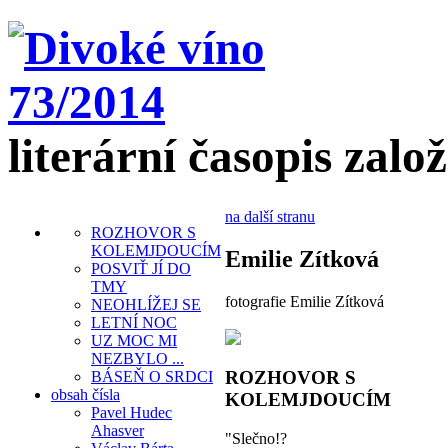
literární časopis zalo
na další stranu
ROZHOVOR S
KOLEMJDOUCÍM
Emilie Zítková
POSVIŤ JÍ DO
TMY
fotografie Emilie Zítková
NEOHLÍŽEJ SE
LETNÍ NOC
UZ MOC MI
NEZBYLO ...
ROZHOVOR S
BÁSEŇ O SRDCI
obsah čísla
KOLEMJDOUCÍM
Pavel Hudec
Ahasver
"Slečno!?