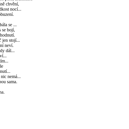
ně chvění,
dkost nocí...
obuzení.
ála se ...
 se bojí,
hodnutí.
 jen stojí...
ní neví.
y dál...
í...
ím...
le
nutí...
nic nemá...
bou sama.
na.