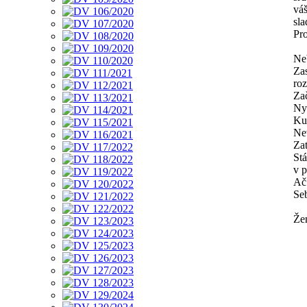
váš
sla
Pr
Neb
Zas
roz
Zač
Ny
Kud
Nev
Zat
Stá
v p
Ač 
Se
Že