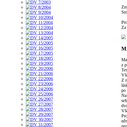
Zní
Srd
Pro
Za 
M
Ma
z p
Te
Vše
Z 
lás
po 
Na
seb
dvo
Vše
Pro
ně
pro