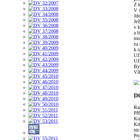
Z k
V s
Jde
Jež
v k
a l
mod
za 
k r
Už
Už
Byl
Víl
D
Ran
Pří
Ku 
Kd
nic
Pro