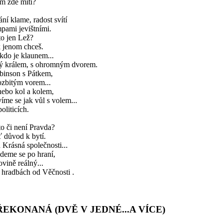
m zde míti?
ní klame, radost svítí
pami jevištními.
to jen Lež?
k jenom chceš.
kdo je klaunem...
ný králem, s ohromným dvorem.
binson s Pátkem,
ozbitým vorem...
nebo kol a kolem,
íme se jak vůl s volem...
oliticích.
to či není Pravda?
 důvod k bytí.
Krásná společnosti...
deme se po hraní,
ovině reálný...
 hradbách od Věčnosti .
ŘEKONANÁ (DVĚ V JEDNÉ...A VÍCE)