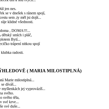
Dál jen nes.
řek se v dnešek s ránem spojí,
cestu sem ,ty měl jsi dojít...
ráje klidné všednosti.
i doma , DOMA!!!...
A dětský smích i pláč,
plotem Bytí...
cičko trápení nitkou spojí
klubka radosti.
ÝHLEDOVĚ ( MARIA MILOSTIPLNÁ)
tá Marie milostiplná...
 se díváš...
 myšlenkách jej vyprovázíš...
na svého.
o svého těla,
v své krve...
e své duše...