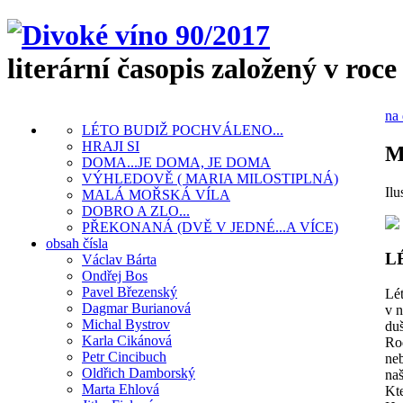
literární časopis založený v roce
na 
LÉTO BUDIŽ POCHVÁLENO...
HRAJI SI
M
DOMA...JE DOMA, JE DOMA
VÝHLEDOVĚ ( MARIA MILOSTIPLNÁ)
Ilu
MALÁ MOŘSKÁ VÍLA
DOBRO A ZLO...
PŘEKONANÁ (DVĚ V JEDNÉ...A VÍCE)
obsah čísla
L
Václav Bárta
Ondřej Bos
Pavel Březenský
Lét
Dagmar Burianová
v n
Michal Bystrov
duš
Karla Cikánová
Rod
Petr Cincibuch
neb
Oldřich Damborský
naš
Marta Ehlová
Kte