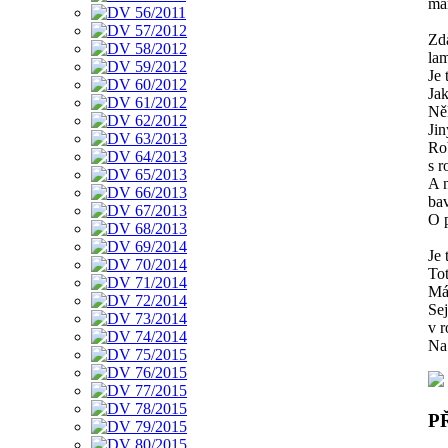
má
Zdá
lam
Je 
Ja
Ně
Ji
Ro
s r
A 
bav
O p
Je 
Toť
Má 
Sej
v r
Na
P