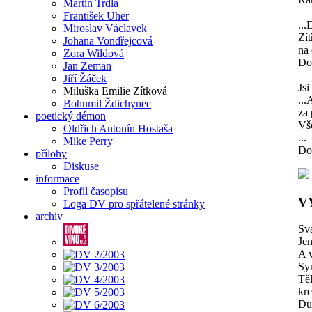
Martin Trdla
František Uher
...
Miroslav Václavek
Zít
Johana Vondřejcová
na 
Zora Wildová
Do 
Jan Zeman
Jiří Žáček
Js
Miluška Emilie Zítková
...
Bohumil Ždichynec
za 
poetický démon
Vše
Oldřich Antonín Hostaša
...
Mike Perry
Do 
přílohy
Diskuse
informace
Profil časopisu
V
Loga DV pro spřátelené stránky
archiv
Sva
Jen
A v
Sy
Těl
kre
Duš