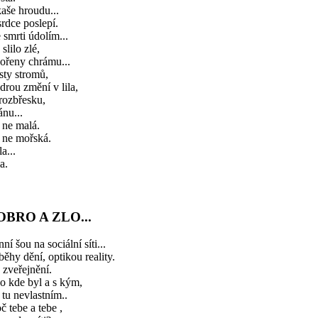
aše hroudu...
rdce poslepí.
 smrti údolím...
 slilo zlé,
ořeny chrámu...
isty stromů,
rou změní v lila,
rozbřesku,
ánu...
 ne malá.
 ne mořská.
a...
a.
OBRO A ZLO...
ní šou na sociální síti...
běhy dění, optikou reality.
zveřejnění.
o kde byl a s kým,
 tu nevlastním..
č tebe a tebe ,