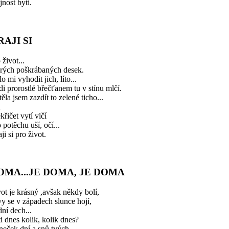
nost bytí.
RAJI SI
 život...
arých poškrábaných desek.
o mi vyhodit jich, líto...
di prorostlé břečťanem tu v stínu mlčí.
ěla jsem zazdít to zelené ticho...
n
křičet vytí vlčí
 potěchu uší, očí...
ji si pro život.
OMA...JE DOMA, JE DOMA
ot je krásný ,avšak někdy bolí,
vy se v západech slunce hojí,
dní dech...
ti dnes kolik, kolik dnes?
eček dní a snů tvých...