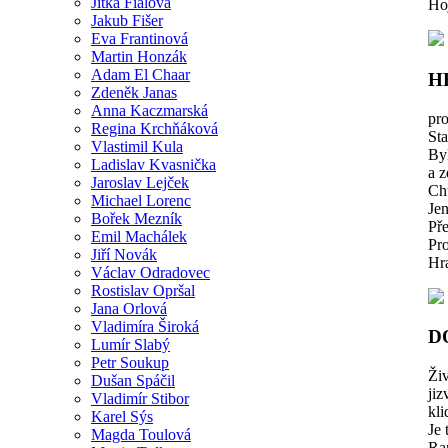
Jitka Fialová
Hoj
Jakub Fišer
Eva Frantinová
Martin Honzák
Adam El Chaar
H
Zdeněk Janas
Anna Kaczmarská
pro
Regina Krchňáková
St
Vlastimil Kula
Byl
Ladislav Kvasnička
a z
Jaroslav Lejček
Cht
Michael Lorenc
Je
Bořek Mezník
Pře
Emil Machálek
Pro
Jiří Novák
Hra
Václav Odradovec
Rostislav Opršal
Jana Orlová
Vladimíra Široká
D
Lumír Slabý
Petr Soukup
Živ
Dušan Spáčil
jiz
Vladimír Stibor
kli
Karel Sýs
Je 
Magda Toulová
Ran