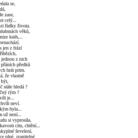
dala se,
dá,
e zase,
ot celý...
i řádky života.
hlubinách věků,
nize knih,...
nenachází.
a jen z frází
říbězích,
 jednou z nich
 přáních předků
ch hrát prim.
á, že vlastně
 být,
č stále hledá ?
čný rým ?
íli je...
hvíli neví.
kým byla...
 už není...
du si vyprosila,
kavosti citu, chtění...
kyplné ševelení,
ce plné, zranitelné