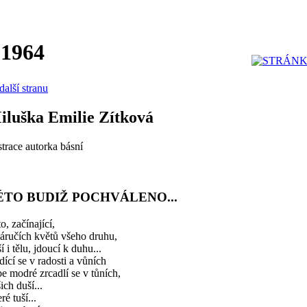
 1964
další stranu
iluška Emilie Zítková
strace autorka básní
ÉTO BUDIŽ POCHVÁLENO...
o, začínající,
áručích květů všeho druhu,
í i tělu, jdoucí k duhu...
ící se v radosti a vůních
e modré zrcadlí se v tůních,
ich duší...
ré tuší...