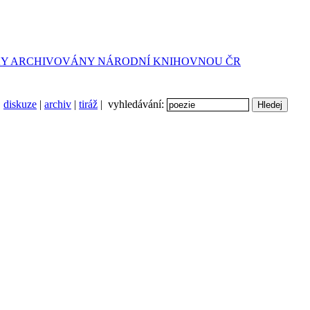
diskuze
|
archiv
|
tiráž
| vyhledávání: