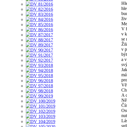
Hle
hle
bud
živ
Mez
V 
v k
se 
Žil
v p
být
a v
svý
Jak
má
pro
Vě
Chv
A c
Ně
Čím
Osu
nut
Lás
srd