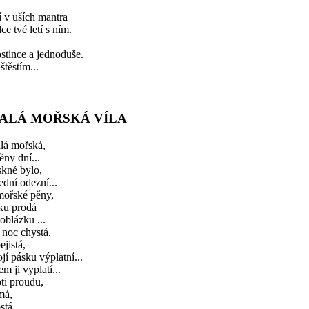
 v uších mantra
ce tvé letí s ním.
stince a jednoduše.
štěstím...
ALÁ MOŘSKÁ VÍLA
lá mořská,
ěny dní...
skné bylo,
dní odezní...
mořské pěny,
ku prodá
oblázku ...
 noc chystá,
ejistá,
jí pásku výplatní...
m ji vyplatí...
ti proudu,
má,
stá.