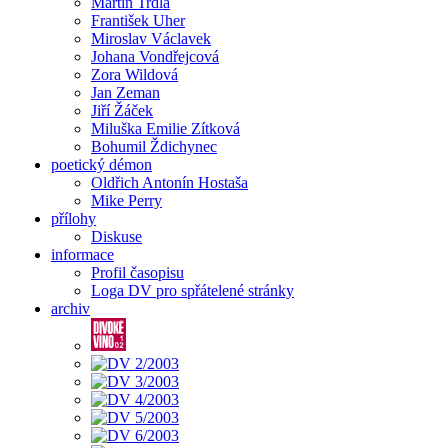
Martin Trdla
František Uher
Miroslav Václavek
Johana Vondřejcová
Zora Wildová
Jan Zeman
Jiří Žáček
Miluška Emilie Zítková
Bohumil Ždichynec
poetický démon
Oldřich Antonín Hostaša
Mike Perry
přílohy
Diskuse
informace
Profil časopisu
Loga DV pro spřátelené stránky
archiv