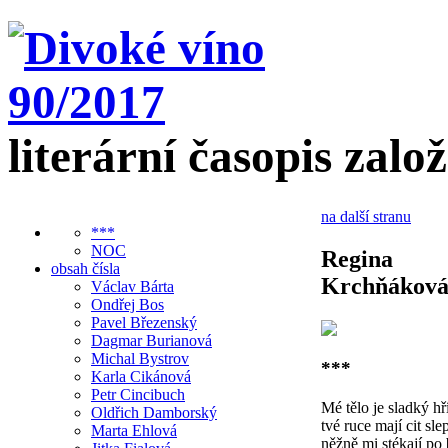
literární časopis zalo
na další stranu
***
NOC
Regina
obsah čísla
Krchňákov
Václav Bárta
Ondřej Bos
Pavel Březenský
Dagmar Burianová
Michal Bystrov
***
Karla Cikánová
Petr Cincibuch
Mé tělo je sladký hř
Oldřich Damborský
tvé ruce mají cit sle
Marta Ehlová
něžně mi stékají po