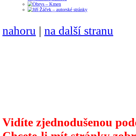
nahoru
|
na další stranu
Divoké víno 90/2017 vyšlo
ISSN 1214-6099 /// samozv
104 00 Praha 10, Hájek 88,
redakce@divokevino.cz
//
///
příští číslo Divokého ví
Vidíte zjednodušenou pod
Chcete-li mít stránky zobr