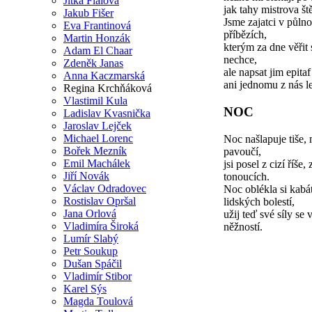
Jitka Fialová
jak tahy mistrova ště
Jakub Fišer
Jsme zajatci v půln
Eva Frantinová
příbězích,
Martin Honzák
kterým za dne věřit 
Adam El Chaar
nechce,
Zdeněk Janas
ale napsat jim epitaf
Anna Kaczmarská
ani jednomu z nás l
Regina Krchňáková
Vlastimil Kula
NOC
Ladislav Kvasnička
Jaroslav Lejček
Michael Lorenc
Noc našlapuje tiše,
Bořek Mezník
pavoučí,
Emil Machálek
jsi posel z cizí říše
Jiří Novák
tonoucích.
Václav Odradovec
Noc oblékla si kabá
Rostislav Opršal
lidských bolestí,
Jana Orlová
užij teď své síly se v
Vladimíra Široká
něžností.
Lumír Slabý
Petr Soukup
Dušan Spáčil
Vladimír Stibor
Karel Sýs
Magda Toulová