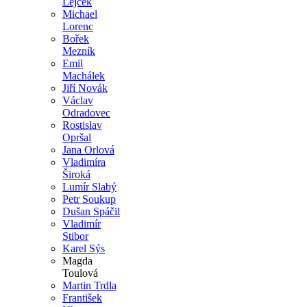
Lejček
Michael
Lorenc
Bořek
Mezník
Emil
Machálek
Jiří Novák
Václav
Odradovec
Rostislav
Opršal
Jana Orlová
Vladimíra
Široká
Lumír Slabý
Petr Soukup
Dušan Spáčil
Vladimír
Stibor
Karel Sýs
Magda
Toulová
Martin Trdla
František