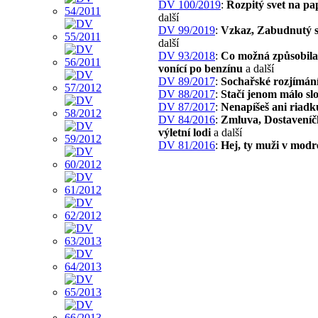
DV 100/2019
:
Rozpitý svet na pa
další
DV 99/2019
:
Vzkaz, Zabudnutý s
další
DV 93/2018
:
Co možná způsobil
vonící po benzínu
a další
DV 89/2017
:
Sochařské rozjímán
DV 88/2017
:
Stačí jenom málo slo
DV 87/2017
:
Nenapíšeš ani riadk
DV 84/2016
:
Zmluva, Dostaveníč
výletní lodi
a další
DV 81/2016
:
Hej, ty muži v mod