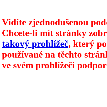
///
příští číslo Divokého ví
Vidíte zjednodušenou pod
Chcete-li mít stránky zobr
takový prohlížeč
, který p
používané na těchto strán
ve svém prohlížeči podpor