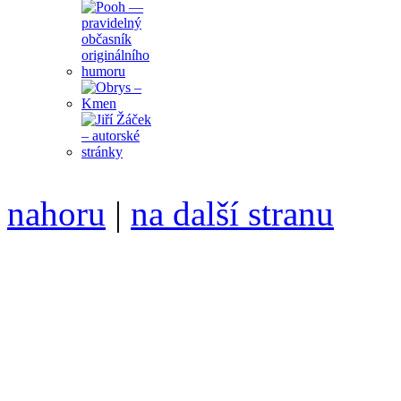
nahoru
|
na další stranu
Divoké víno 90/2017 vyšlo
ISSN 1214-6099 /// samozv
104 00 Praha 10, Hájek 88,
redakce@divokevino.cz
//