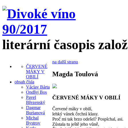
literární časopis zalo
na další stranu
ČERVENÉ
MÁKY V
Magda Toulová
OBILÍ
obsah čísla
Václav Bárta
Ondřej Bos
ČERVENÉ MÁKY V OBILÍ
Pavel
Březenský
Dagmar
Červené máky v obilí,
Burianová
lehký vánek čechrá klasy.
Michal
Proč mi tak brzo odešel? Pospíchal, asi.
Bystrov
Zůstala tu ještě jeho vůně,