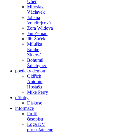
Uher
Miroslav
Václavek
Johana
Vondřejcová
Zora Wildová
Jan Zeman
Jiří Žáček
Miluška
Emilie
Zítková
Bohumil
Ždichynec
poetický démon
Oldřich
Antonín
Hostaša
Mike Perry
přílohy
Diskuse
informace
Profil
časopisu
Loga DV
pro spřátelené