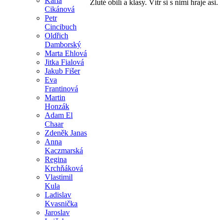
Karla
Žluté obilí a klasy. Vítr si s nimi hraje asi.
Cikánová
Petr
Cincibuch
Oldřich
Damborský
Marta Ehlová
Jitka Fialová
Jakub Fišer
Eva
Frantinová
Martin
Honzák
Adam El
Chaar
Zdeněk Janas
Anna
Kaczmarská
Regina
Krchňáková
Vlastimil
Kula
Ladislav
Kvasnička
Jaroslav