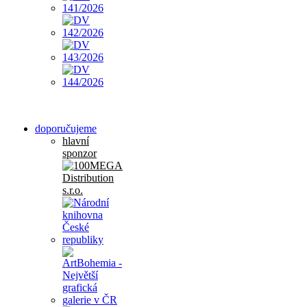
doporučujeme
hlavní
sponzor