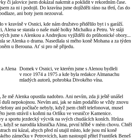
vky či jalovice jsem dokázal nakrmit a poklidit v rekordním čase.
m za ni i podojil. Do kravína jsme dojížděli ráno na třetí, čas do
podlaze, ani boty jsem nezouval.
 v kravíně v Osnici, kde nám družstvo přidělilo byt i s garáží.
, Alena se starala o naše malé holky Michalku a Petru. Ve stáji
 kterých jsme s Alenkou a Andrejkou vyjížděli do průhonické obory...
arala se Alenka o drama. Nasedlala si mého koně Mohana a za týden
oněm u Berouna. Ať si pro ně přijedu.
 a Alena
Domek v Osnici, ve kterém jsme s Alenou bydleli
v roce 1974 a 1975 a kde byla redakce Almanachu
mladých autorů, pohrobka Divokého vína.
 že mě Alenka opustila nadobro. Ani nevím, zda ji ještě unášel
jí duši nepokojnou. Nevím ani, jak se nám podařilo se vždy znovu
elefony ani počítače nebyly, když jsem chtěl telefonovat, musel
éto jsem strávil s koňmi na Orlíku ve vesničce Kamenice.
vy a sportu jezdecký výcvik na svých chudácích koních. Hrůza
e, když se narodila klisnička Alma, první hříbě v mém chovu. Chtěl
strach mi kázal, abych před ní utajil místo, kde jsou mí koně
žského zámečku v Petrovicích, kam nastoupil přítel František Beneš