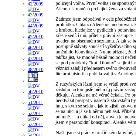
policejní volha. První volha i se spouta
Alenou. Umíněná prchající žena za volante
Zatímco jsem odpočíval v cele předběžné
prohlídka. Chlapci Aleně nic nedarovali.
a hrubou, hledajíce v pytlících s potravin
křesle sedící můj přítel a právní zástupc
uveden na písemném seznamu. A tak se bá
postupně stávaly součástí vyšetřovacího 
umění do Konviktské. Nutno přiznat, že d
takřka jist, že mnohé básně molodci nečetl
se pod protokoly "kpt. Dlouhý" se jimi in
věznici zahájil přednesem svého dvouverší
literární historii a publikoval ji v Antol
Z ruzyňských lázní jsem se vrátil proti s
zásluhu na tom jistě měl můj právní zást
děkuju. Alenka na mě věrně čekala. Po pro
neodvážil přespat v našem žižkovském bytě
hnu, s kým se sejdu a jak to zjistí, znov
se na ulici a já se k němu nehlásil. Přib
po mně..." a utíkal od něj, abych jej neuv
jsem v paranoidní konspiraci. Alenka věr
Našli jsme si práci v hrnčířském kravíně, 