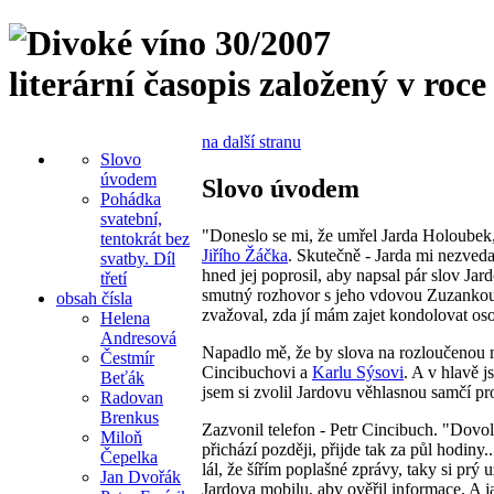
literární časopis založený v roce
na další stranu
Slovo
úvodem
Slovo úvodem
Pohádka
svatební,
"Doneslo se mi, že umřel Jarda Holoubek,
tentokrát bez
Jiřího Žáčka
. Skutečně - Jarda mi nezveda
svatby. Díl
hned jej poprosil, aby napsal pár slov Ja
třetí
smutný rozhovor s jeho vdovou Zuzankou. 
obsah čísla
zvažoval, zda jí mám zajet kondolovat os
Helena
Andresová
Napadlo mě, že by slova na rozloučenou m
Čestmír
Cincibuchovi a
Karlu Sýsovi
. A v hlavě j
Beťák
jsem si zvolil Jardovu věhlasnou samčí pro
Radovan
Brenkus
Zazvonil telefon - Petr Cincibuch. "Dovol
Miloň
přichází později, přijde tak za půl hodiny.
Čepelka
lál, že šířím poplašné zprávy, taky si prý
Jan Dvořák
Jardova mobilu, aby ověřil informace. A ja