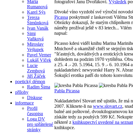
Maria
fotografovi Janu Dvořákovi.
Výsledek
pos
Rumanová
Divoké víno vyzdobí své výroční novodobé 
Karel Sýs
Picassa
poskytnuté z laskavosti Viléma Str
Tereza
Obrázky dokazují, že starým chlípníkem ne
Šimůnková
náměty prožíval ještě v 83 letech... Vilé
Ivan Vanák
napsal:
Simi
Vaňková
Picasso kdesi viděl knihu Marina Marini
Miroslav
Mnichově a okamžitě chtěl se stejným ti
Vejlupek
"šťastných, dovádivých a erotických kr
Pavel Verner
dohledem na podzim 1970 vytištěna. Obsah
Lukáš Vlček
z 25. 4 .- 20. 5.1964, 15. 9 .- 6. 10.1964 
Lucie
nakladatelství: newyorské Harry N. Abra
Zembová
Šokující erotika patří do tohoto konvolutu
Jiří Žáček
poetický démon
Radim Šima
Pabla Picassa
přílohy
Diskuse
Nakladatelství Slovart mě ujistilo, že má 
informace
2007. Kliknete-li na
www.slovart.cz
, sna
Profil
balné ani poštovné, dvoukilogramovou kni
časopisu
získáte tedy za pouhých 599 Kč. Nekupte to
Loga DV
některé z
knihkupectví uvedené na sezna
pro spřátelené
knihkupce.
stránky