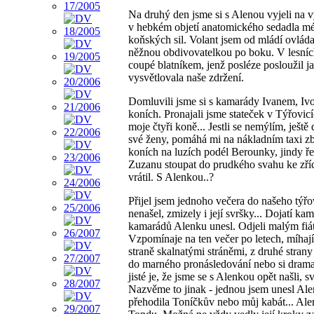
Na druhý den jsme si s Alenou vyjeli na v
v hebkém objetí anatomického sedadla mé
koňských sil. Volant jsem od mládí ovládal
něžnou obdivovatelkou po boku. V lesních 
coupé blatníkem, jenž posléze posloužil 
vysvětlovala naše zdržení.
Domluvili jsme si s kamarády Ivanem, Iv
koních. Pronajali jsme stateček v Týřovi
moje čtyři koně... Jestli se nemýlím, ješ
své ženy, pomáhá mi na nákladním taxi zb
koních na luzích podél Berounky, jindy ř
Zuzanu stoupat do prudkého svahu ke zříc
vrátil. S Alenkou..?
Přijel jsem jednoho večera do našeho týřov
nenašel, zmizely i její svršky... Dojatí k
kamarádů Alenku unesl. Odjeli malým fiá
Vzpomínaje na ten večer po letech, míhaj
straně skalnatými stráněmi, z druhé stran
do marného pronásledování nebo si drama 
jisté je, že jsme se s Alenkou opět našli,
Nazvěme to jinak - jednou jsem unesl Ale
přehodila Toníčkův nebo můj kabát... Alenk