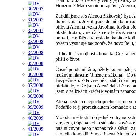
Tondu. Možná ne vždy vedly její kroky z
Honzou..? Mám smutnou zprávu, Alenko, d
Zařídili jsme si s Alenou žižkovský byt, 
dobře starala. Jezdili jsme denně do hrus
přibyla Alenina ryzka Javořina. Idylku pře
obklíčili stan, v němž jsme v létě s Aleno
popsal, je otištěna v poslední kapitole k
ovšem vystihuje tak dobře, že dovolíte-li, m
...hlídali nás moji psi - boxerka Crea a 
přišli o život.
Časné pondělní ráno, někdy kolem páté, 
mužným hlasem: "Jménem zákona!" Do toh
Bezpečnosti. Zda veřejné či státní nám ne
přelstít, bylo, že jsem Aleně dal klíče od 
jsem v želízkách kráčel k volhám zaparko
Alena poslušna nepochopitelného pokynu s
Podařilo se jí prorazit autem komando a 
Molodci mě hodili do jedné volhy na zadní
smykem, trápená volha sténala a sovětské 
fatální chybu nebo naopak měla štěstí - za
skončilo komedií. Simca řízená Alenou zač