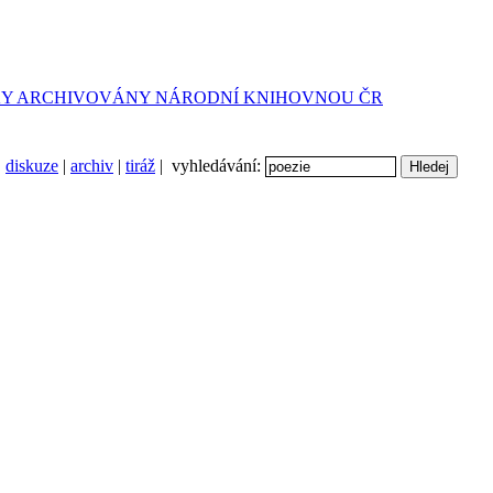
diskuze
|
archiv
|
tiráž
| vyhledávání: