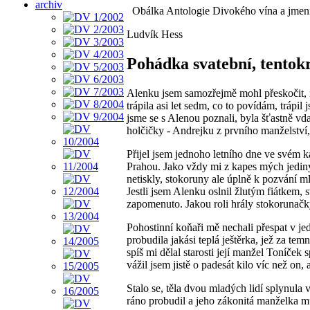
archiv
Obálka Antologie Divokého vína a jmenný
Ludvík Hess
Pohádka svatební, tentokrá
Alenku jsem samozřejmě mohl přeskočit, n
trápila asi let sedm, co to povídám, trápi
jsme se s Alenou poznali, byla šťastně vda
holčičky - Andrejku z prvního manželství,
Přijel jsem jednoho letního dne ve svém 
Prahou. Jako vždy mi z kapes mých jediný
netiskly, stokoruny ale úplně k pozvání m
Jestli jsem Alenku oslnil žlutým fiátkem,
zapomenuto. Jakou roli hrály stokorunačky
Pohostinní koňaři mě nechali přespat v j
probudila jakási teplá ještěrka, jež za t
spíš mi dělal starosti její manžel Toníček
vážil jsem jistě o padesát kilo víc než on,
Stalo se, těla dvou mladých lidí splynula 
ráno probudil a jeho zákonitá manželka m