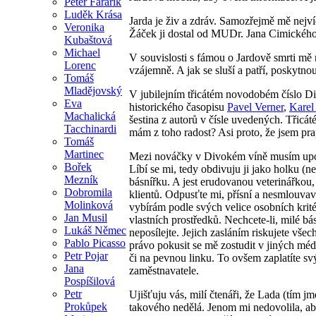
Peter Farárik
Luděk Krása
Jarda je živ a zdráv. Samozřejmě mě nejvíc
Veronika
Žáček ji dostal od MUDr. Jana Cimického.
Kubaštová
Michael
V souvislosti s fámou o Jardově smrti mě 
Lorenc
vzájemně. A jak se sluší a patří, poskytnout
Tomáš
Mladějovský
V jubilejním třicátém novodobém číslo D
Eva
historického časopisu
Pavel Verner
,
Karel
Machalická
šestina z autorů v čísle uvedených. Třicáté
Tacchinardi
mám z toho radost? Asi proto, že jsem p
Tomáš
Martinec
Mezi nováčky v Divokém víně musím upo
Bořek
Líbí se mi, tedy obdivuju ji jako holku (n
Mezník
básnířku. A jest erudovanou veterinářkou, 
Dobromila
klientů. Odpusťte mi, přísní a nesmlouvav
Molinková
vybírám podle svých velice osobních krité
Jan Musil
vlastních prostředků. Nechcete-li, milé b
Lukáš Němec
neposílejte. Jejich zasláním riskujete v
Pablo Picasso
právo pokusit se mě zostudit v jiných méd
Petr Pojar
či na pevnou linku. To ovšem zaplatíte sv
Jana
zaměstnavatele.
Pospíšilová
Petr
Ujišťuju vás, milí čtenáři, že Lada (tí
Prokůpek
takového nedělá. Jenom mi nedovolila, ab