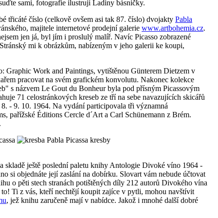
uďte sami, fotografie ilustrují Ladiny básničky.
třicáté číslo (celkově ovšem asi tak 87. číslo) dvojakty
Pabla
ánského, majitele internetové prodejní galerie
www.artbohemia.cz
.
jsem jen já, byl jím i proslulý malíř. Navíc Picasso zobrazené
m Stránský mi k obrázkům, nabízeným v jeho galerii ke koupi,
ho: Graphic Work and Paintings, vytištěnou Günterem Dietzem v
skařem pracovat na svém grafickém konvolutu. Nakonec kolekce
eseb" s názvem Le Gout du Bonheur byla pod přísným Picassovým
uje 71 celostránkových kreseb ze tří na sebe navazujících skicářů
a 8. - 9. 10. 1964. Na vydání participovala tři významná
ms, pařížské Éditions Cercle d´Art a Carl Schünemann z Brém.
.
kresby
na skladě ještě poslední paletu knihy Antologie Divoké víno 1964 -
dno si objednáte její zaslání na dobírku. Slovart vám nebude účtovat
hu o pěti stech stranách potištěných díly 212 autorů Divokého vína
! Ti z vás, kteří nechtějí koupit zajíce v pytli, mohou navštívit
mu
, jež knihu zaručeně mají v nabídce. Jakož i mnohé další dobré