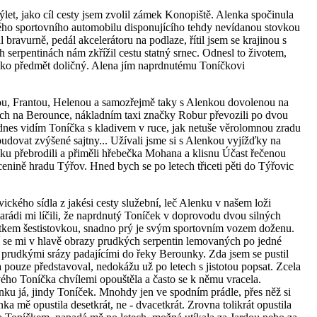
ýlet, jako cíl cesty jsem zvolil zámek Konopiště. Alenka spočinula
ho sportovního automobilu disponujícího tehdy nevídanou stovkou
 bravurně, pedál akcelerátoru na podlaze, řítil jsem se krajinou s
serpentinách nám zkřížil cestu statný srnec. Odnesl to životem,
jako předmět doličný. Alena jím naprdnutému Toníčkovi
ou, Frantou, Helenou a samozřejmě taky s Alenkou dovolenou na
cích na Berounce, nákladním taxi značky Robur převozili po dvou
tě dnes vidím Toníčka s kladivem v ruce, jak netuše věrolomnou zradu
udovat zvýšené sajtny... Užívali jsme si s Alenkou vyjížďky na
eku přebrodili a přiměli hřebečka Mohana a klisnu Účast řečenou
enině hradu Týřov. Hned bych se po letech třiceti pěti do Týřovic
ického sídla z jakési cesty služební, leč Alenku v našem loži
amarádi mi líčili, že naprdnutý Toníček v doprovodu dvou silných
tkem šestistovkou, snadno prý je svým sportovním vozem doženu.
í se mi v hlavě obrazy prudkých serpentin lemovaných po jedné
y prudkými srázy padajícími do řeky Berounky. Zda jsem se pustil
pouze představoval, nedokážu už po letech s jistotou popsat. Zcela
 svého Toníčka chvílemi opouštěla a často se k němu vracela.
nku já, jindy Toníček. Mnohdy jen ve spodním prádle, přes něž si
a mě opustila desetkrát, ne - dvacetkrát. Zrovna tolikrát opustila