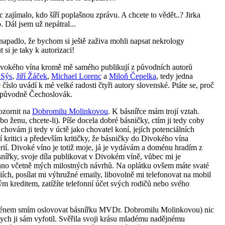
 zajímalo, kdo šíří poplašnou zprávu. A chcete to vědět..? Jirka
 Dál jsem už nepátral...
napadlo, že bychom si ještě zaživa mohli napsat nekrology
 si je taky k autorizaci!
ivokého vína kromě mě samého publikují z původních autorů
 Sýs
,
Jiří Žáček
,
Michael Lorenc
a
Miloň Čepelka
, tedy jedna
 číslo uvádí k mé velké radosti čtyři autory slovenské. Ptáte se, proč
rapůvodně Čechoslovák.
zornit na
Dobromilu Molinkovou
. K básnířce mám trojí vztah.
ebo ženu, chcete-li). Píše docela dobré básničky, ctím ji tedy coby
chovám ji tedy v úctě jako chovatel koní, jejích potenciálních
í kritici a především kritičky, že básničky do Divokého vína
rií. Divoké víno je totiž moje, já je vydávám a doménu hradím z
ásnířky, svoje díla publikovat v Divokém víně, vůbec mi je
šechno včetně mých milostných návrhů. Na oplátku ovšem máte svaté
iích, posílat mi výhružné emaily, libovolně mi telefonovat na mobil
ým kreditem, zatížíte telefonní účet svých rodičů nebo svého
m jménem smím oslovovat básnířku MVDr. Dobromilu Molinkovou) nic
ych ji sám vyfotil. Svěřila svoji krásu mladému nadějnému