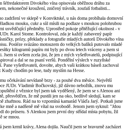
ným šéfredaktorem Divokého vína opisovala oběžnou dráhu za
m, nekonečné kroužení, zničený trávník, zoufalí fotbalisti...
ho zadržení ve sklepě v Konviktské, u nás doma probíhala domovní
 Hladkou mouku, cukr a sůl mísili na podlaze s moukou polohrubou
ami usvědčující předměty. Uprostřed pokoje přitěžující okolnost - v
e JUDr. Karol Stome. Kontroloval, zda je každý zabavený papír
sničky, prózy, překlady a fotografie mladých autorů Divokého vína
spisu. Posléze svázáno motouzem do velkých balíků putovalo mladé
esítky kilogramů papíru mi byly po dvou letech vráceny a jsem si
i. Jsem si ovšem zcela jist, že jen z mých vyšetřovatelů, podpisující
spiroval a dal se na psaní veršů. Pondělní výslech v ruzyňské
. Pane vyšetřovateli, dovolte, abych vaši krátkou báseň zachoval
ogii: Kudy chodím po lese, tudy myslím na Hesse.
vému očekávání nevídaně brzy - za pouhé dva měsíce. Největší
upce JUDr. Vladimír Bočkovský, již dávno nebožtík, znovu mu
puštění z věznice byl jsem tak vyděšený, že jsem se s Alenou ani
, přesvědčen, že mě pustili jen na oko, bedlivě sledují, kam se
u mě zhaftnou. Rád na to vzpomíná kamarád Vláďa Jarý. Potkali jsme
ěhl ke mně a nadšeně mě vítal na svobodě. Jenom jsem syknul: "Jdou
edl do průseru. S Alenkou jsem první dny střídal místa pobytu, žil
ně se mnou.
já jsem krmil krávy, Alena dojila. Naučil jsem se bravurně zacházet