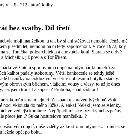
 rejstřík 212 autorů knihy
t bez svatby. Díl třetí
ebyla mojí manželkou, a tak by si ani stěžovat nemohla. Jenže mě
l jsem ji sedm let, nemohu na ni tedy zapomenout. V roce 1972, kdy
ná za Toníčka, poloarchitekta a chovatele koní. Starala se o dvě
 a Michalku, již povila s Toníčkem.
kanárkově žlutém sportovním coupé na mlýn pár kilometrů za
ch kalhot padaly stokoruny. Větší bankocetle se tehdy ještě
ladé básnířky na exkluzivní večeři v noblesním hotýlku stačily.
 svým obrovským břichem, vlajícími vousy a vlasy, to už je dnes
, jež jsem trousil z kapes..? Proboha, snad žádnou!
edné z komůrek na mlejnici. Ze spánku spravedlivých mě však
emné noci vklouzla do mého lůžka. Alenka! Nelekl jsem se Alenky,
 spící ve vedlejší komůrce. Nepřipadl mi sice fyzicky nebezpečný,
 ale přece jen..? Šukat hostitelovu manželku...?
ve vášnivém objetí, duše vzlétly až ke stropu mlýnice... Toníček se
u ležela opět po boku.