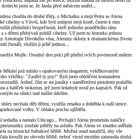
a Toníčkem, napadá mě po letech, možná utíkala za Jardou nebo za
oslechl jsem se, že Jarda před měsícem umřel...
Andrea chodila do druhé třídy, o Michalku a moji Petru se Alena
ické cihelny u Vávrů, kde byli ustájeni moji koně, časem k nim
rušili příslušníci bezpečnosti, kteří jednoho pondělního rána
u a s dětmi přebývali poblíž cihelny. Už jsem tu historku jednou
nihy Antologie Divokého vína, Aleniny sklony k dramatickému životu
ilí čtenáři, vložím ji ještě jednou...
bernardýn Mojše. Osudný den psíci při plnění svých povinností málem
se štěkání psů mísilo s opakovaným sloganem, vykřikovaným
o výkřiky: "Zastřel ty psy!" Byli jsem obklíčeni komandem
prozradili. Jediné, čím se mi junáky s namířenými pistolemi podařilo
auta a balíček stokorun, jež jsem ledabyle nosil po kapsách. Pak už
vaným na silnici nad naším údolím.
hůry nechala děti dětmi, využila zmatku a doběhla k naší simce.
zaparkované volhy. V oblaku prachu ujížděla.
 sedadla a nastalo Chicago... Prchající Alena prometala zatáčky
pneumatiky zoufale pištěly na asfaltu. Pak Alena ve zmatku udělala
jela na hrusické fotbalové hřiště. Možná osud narafičil, aby vše
ala kroužit po obvodu hřiště, neboť vjezd mezitím zatarasila druhá