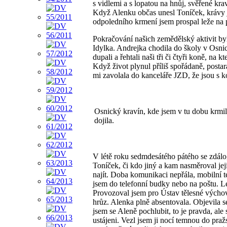
s vidlemi a s lopatou na hnůj, svěřené kra
Když Alenku občas unesl Toníček, krávy jse
odpoledního krmení jsem prospal leže na 
Pokračování našich zemědělský aktivit bylo
Idylka. Andrejka chodila do školy v Osnici
dupali a řehtali naši tři či čtyři koně, na
Když život plynul příliš spořádaně, post
mi zavolala do kanceláře JZD, že jsou s k
Osnický kravín, kde jsem v tu dobu krmil
dojila.
V létě roku sedmdesátého pátého se zdálo,
Toníček, či kdo jiný a kam nasměroval je
najít. Doba komunikaci nepřála, mobilní t
jsem do telefonní budky nebo na poštu. L
Provozoval jsem pro Ústav tělesné výcho
hrůz. Alenka plně absentovala. Objevila s
jsem se Aleně pochlubit, to je pravda, ale 
ustájeni. Vezl jsem ji nocí temnou do pra