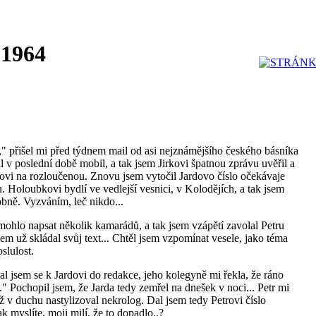
 1964
" přišel mi před týdnem mail od asi nejznámějšího českého básníka
l v poslední době mobil, a tak jsem Jirkovi špatnou zprávu uvěřil a
rdovi na rozloučenou. Znovu jsem vytočil Jardovo číslo očekávaje
Holoubkovi bydlí ve vedlejší vesnici, v Kolodějích, a tak jsem
obně. Vyzváním, leč nikdo...
ohlo napsat několik kamarádů, a tak jsem vzápětí zavolal Petru
sem už skládal svůj text... Chtěl jsem vzpomínat vesele, jako téma
slulost.
al jsem se k Jardovi do redakce, jeho kolegyně mi řekla, že ráno
.." Pochopil jsem, že Jarda tedy zemřel na dnešek v noci... Petr mi
 už v duchu nastylizoval nekrolog. Dal jsem tedy Petrovi číslo
k myslíte, moji milí, že to dopadlo..?