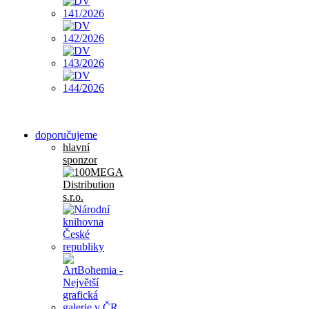
doporučujeme
hlavní
sponzor