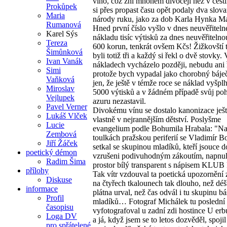
vino, což zní mnohem divočeji než v češti
Prokůpek
si přes propast času opět podaly dva slov
Maria
národy ruku, jako za dob Karla Hynka M
Rumanová
Hned první číslo vyšlo v dnes neuvěřitel
Karel Sýs
nákladu tisíc výtisků za dnes neuvěřitelno
Tereza
600 korun, tenkrát ovšem Kčs! Žižkovští t
Šimůnková
byli totiž tři a každý si řekl o dvě stovky.
Ivan Vanák
nákladech vycházelo později, nebudu ani ř
Simi
protože bych vypadal jako chorobný báje
Vaňková
jen, že ještě v témže roce se náklad vyšpl
Miroslav
5000 výtisků a v žádném případě svůj po
Vejlupek
azuru nezastavil.
Pavel Verner
Divokému vínu se dostalo kanonizace ješt
Lukáš Vlček
vlastně v nejrannějším dětství. Poslyšme
Lucie
evangelium podle Bohumila Hrabala: "N
Zembová
toulkách pražskou periferií se Vladimír 
Jiří Žáček
setkal se skupinou mladíků, kteří jsouce do
poetický démon
vzrušeni podivuhodným zákoutím, napnul
Radim Šima
prostor bílý transparent s nápisem KLU
přílohy
Tak vítr vzdouval ta poetická upozornění
Diskuse
na čtyřech tkalounech tak dlouho, než déš
informace
plátna urval, než čas odvál i tu skupinu b
Profil
mladíků… Fotograf Michálek tu poslední 
časopisu
vyfotografoval u zadní zdi hostince U erb
Loga DV
a já, když jsem se to letos dozvěděl, spoji
pro spřátelené