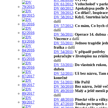
DV 61/2012
:
Vzducholoď v park
DV 60/2012
:
Apokalypsa podle J
DV 59/2012
:
Co dělat?, Inspirace
DV 58/2012
:
Když, Smrtelná lačn
další
DV 57/2012
:
Co mám, Co bych ch
další
DV 56/2011
:
Operace 14. dubna -
Vincence
a další
DV 55/2011
:
Jednou tragédie je
fraška
a další
DV 54/2011
:
V případě potřeby
pokračujte v životopisu na zvlášt
další
DV 53/2011
:
Do vlastních rukou,
duben
DV 52/2011
:
Už bez názvu, Tam 
konečné
DV 51/2011
:
Hle Paříž
DV 50/2010
:
Bez názvu, Ještě veče
DV 49/2010
:
Malý a ještě menší 
další
DV 48/2010
:
Písecké věže a vížky
DV 47/2010
:
Touha po tropech
a 