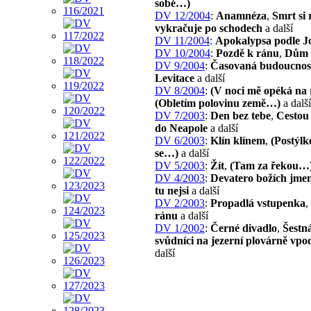
sobě…)
DV 12/2004
:
Anamnéza
,
Smrt si 
vykračuje po schodech
a další
DV 11/2004
:
Apokalypsa podle J
DV 10/2004
:
Pozdě k ránu
,
Dům
DV 9/2004
:
Časovaná budoucnos
Levitace
a další
DV 8/2004
:
(V noci mě opéká na
(Obletím polovinu země…)
a další
DV 7/2003
:
Den bez tebe
,
Cestou 
do Neapole
a další
DV 6/2003
:
Klín klínem
,
(Postýlk
se…)
a další
DV 5/2003
:
Žít
,
(Tam za řekou…
DV 4/2003
:
Devatero božích jme
tu nejsi
a další
DV 2/2003
:
Propadlá vstupenka
,
ránu
a další
DV 1/2002
:
Černé divadlo
,
Šestná
svůdníci na jezerní plovárně vpo
další