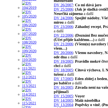
masturbant
DV 26/2007
:
Co mi dává jaro
DV 25/2006
:
(Jak je sladká cest
Neurčitá zájmena
a další
DV 24/2006
:
Spojité nádoby
,
Vše
mírou
a další
DV 23/2006
:
Záhadný recept
,
Pr
a další
DV 22/2006
:
(Doznání Bez muče
(Účet přijde každému…)
a další
DV 21/2006
:
(Všem(u) navzdory 
všem…)
DV 20/2006
:
Všemu navzdory
,
N
ode dna
a další
DV 19/2005
:
Pravidlo mokré čtvr
chci
a další
DV 18/2005
:
Citová výchova
,
I. 
tušení
a další
DV 17/2005
:
Eden zbitej z beden
po babičce
a další
DV 16/2005
:
Závada není na vaš
přijímači
DV 15/2005
:
Voyer
DV 14/2005
:
Malá násobilka
DV 13/2004
:
Popěvky o víně
,
(Pn