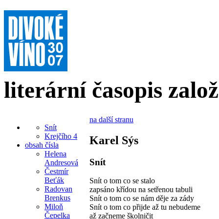
literární časopis zalo
na další stranu
Snít
Krejčího 4
Karel Sýs
obsah čísla
Helena
Snít
Andresová
Čestmír
Beťák
Snít o tom co se stalo
Radovan
zapsáno křídou na setřenou tabuli
Brenkus
Snít o tom co se nám děje za zády
Miloň
Snít o tom co přijde až tu nebudeme
Čepelka
až začneme školničit