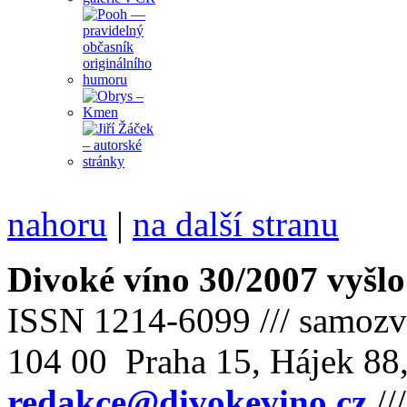
nahoru
|
na další stranu
Divoké víno 30/2007 vyšlo
ISSN 1214-6099 /// samozv
104 00 Praha 15, Hájek 88,
redakce@divokevino.cz
//