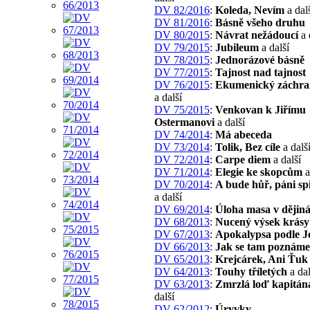
DV 82/2016
:
Koleda, Nevím
a dal
DV 81/2016
:
Básně všeho druhu
DV 80/2015
:
Návrat nežádoucí
a 
DV 79/2015
:
Jubileum
a další
DV 78/2015
:
Jednorázové básně
DV 77/2015
:
Tajnost nad tajnost
DV 76/2015
:
Ekumenický záchra
a další
DV 75/2015
:
Venkovan k Jiřímu
Ostermanovi
a další
DV 74/2014
:
Má abeceda
DV 73/2014
:
Tolik, Bez cíle
a dalš
DV 72/2014
:
Carpe diem
a další
DV 71/2014
:
Elegie ke skopcům
a
DV 70/2014
:
A bude hůř, páni spi
a další
DV 69/2014
:
Úloha masa v dějin
DV 68/2013
:
Nucený výsek krásy
DV 67/2013
:
Apokalypsa podle J
DV 66/2013
:
Jak se tam poznám
DV 65/2013
:
Krejcárek, Ani Ťuk
DV 64/2013
:
Touhy tříletých
a dal
DV 63/2013
:
Zmrzlá loď kapitána
další
DV 62/2012
:
Úryvky