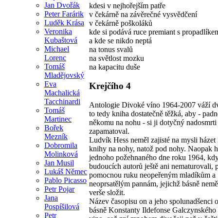
Jan Dvořák
kdesi v nejhořejším patře
Peter Farárik
v čekárně na závěrečné vysvědčení
Luděk Krása
v čekárně poškoláků
Veronika
kde si podává ruce premiant s propadlíke
Kubaštová
a kde se nikdo neptá
Michael
na tonus svalů
Lorenc
na světlost mozku
Tomáš
na kapacitu duše
Mladějovský
Eva
Krejčího 4
Machalická
Tacchinardi
Antologie Divoké víno 1964-2007 váží dvě
Tomáš
to tedy kniha dostatečně těžká, aby - padn
Martinec
někomu na nohu - si ji dotyčný nadosmrti
Bořek
zapamatoval.
Mezník
Ludvík Hess neměl zajisté na mysli háze
Dobromila
knihy na nohy, natož pod nohy. Naopak 
Molinková
jednoho požehnaného dne roku 1964, kd
Jan Musil
budoucích autorů ještě ani nematurovali, 
Lukáš Němec
pomocnou ruku neopeřeným mladíkům a
Pablo Picasso
neoprsatělým pannám, jejichž básně nemě
Petr Pojar
verše složit.
Jana
Název časopisu on a jeho spolunadšenci o
Pospíšilová
básně Konstanty Ildefonse Galczynského
Petr