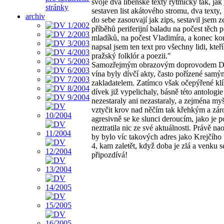
svoje dva libeňské texty rytmicky tak, jak 
stránky
sestaven list akátového stromu, dva texty, 
archiv
do sebe zasouvají jak zips, sestavil jsem 
příběhů periferijní baladu na počest těch 
mladíků, na počest Vladimíra, a konec k
napsal jsem ten text pro všechny lidi, kteří
pražský folklór a poezii."
Samozřejmým obrazovým doprovodem D
vína byly dívčí akty, často pořízené sam
zakladatelem. Zatímco však očepýřené klí
dívek již vypelichaly, básně této antologi
nezestaraly ani nezastaraly, a zejména my
vztyčit krov nad něčím tak křehkým a zá
agresivně se ke slunci deroucím, jako je p
neztratila nic ze své aktuálnosti. Právě na
by bylo víc takových adres jako Krejčího u
4, kam zaletět, když doba je zlá a venku s
připozdívá!