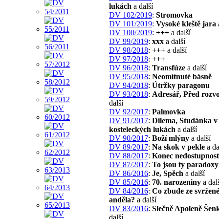
lukách
a další
DV 102/2019
:
Stromovka
DV 101/2019
:
Vysoké kleště jara
DV 100/2019
:
+++
a další
DV 99/2019
:
xxx
a další
DV 98/2018
:
+++
a další
DV 97/2018
:
+++
DV 96/2018
:
Transfúze
a další
DV 95/2018
:
Neomítnuté básně
DV 94/2018
:
Útržky paragonu
DV 93/2018
:
Adresář, Před roz
další
DV 92/2017
:
Palmovka
DV 91/2017
:
Dilema, Studánka v
kosteleckých lukách
a další
DV 90/2017
:
Boží mlýny
a další
DV 89/2017
:
Na skok v pekle
a da
DV 88/2017
:
Konec nedostupnost
DV 87/2017
:
To jsou ty paradoxy
DV 86/2016
:
Je, Spěch
a další
DV 85/2016
:
70. narozeniny
a dal
DV 84/2016
:
Co zbude ze svržen
anděla?
a další
DV 83/2016
:
Slečně Apoleně Šen
další