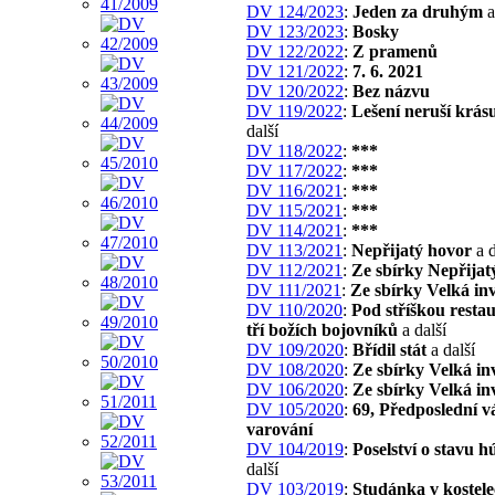
DV 124/2023
:
Jeden za druhým
a
DV 123/2023
:
Bosky
DV 122/2022
:
Z pramenů
DV 121/2022
:
7. 6. 2021
DV 120/2022
:
Bez názvu
DV 119/2022
:
Lešení neruší krás
další
DV 118/2022
:
***
DV 117/2022
:
***
DV 116/2021
:
***
DV 115/2021
:
***
DV 114/2021
:
***
DV 113/2021
:
Nepřijatý hovor
a d
DV 112/2021
:
Ze sbírky Nepřijat
DV 111/2021
:
Ze sbírky Velká in
DV 110/2020
:
Pod stříškou resta
tří božích bojovníků
a další
DV 109/2020
:
Břídil stát
a další
DV 108/2020
:
Ze sbírky Velká in
DV 106/2020
:
Ze sbírky Velká in
DV 105/2020
:
69, Předposlední v
varování
DV 104/2019
:
Poselství o stavu h
další
DV 103/2019
:
Studánka v kostel