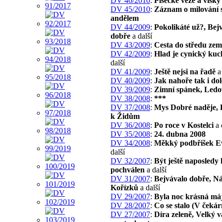
DV 46/2010
:
Písecké věže a vísky
DV 45/2010
:
Záznam o milování 
andělem
DV 44/2009
:
Pokolikáté už?, Bej
dobře
a další
DV 43/2009
:
Cesta do středu zem
DV 42/2009
:
Hlad je cynický kuc
další
DV 41/2009
:
Ještě nejsi na řadě
a 
DV 40/2009
:
Jak nahoře tak i dol
DV 39/2009
:
Zimní spánek, Ledo
DV 38/2008
:
***
DV 37/2008
:
Mys Dobré naděje, 
k Židům
DV 36/2008
:
Po roce v Kostelci
a 
DV 35/2008
:
24. dubna 2008
DV 34/2008
:
Měkký podbřišek E
další
DV 32/2007
:
Být ještě naposledy
pochválen
a další
DV 31/2007
:
Bejvávalo dobře, Ná
Kořízků
a další
DV 29/2007
:
Byla noc krásná má
DV 28/2007
:
Co se stalo (V čekár
DV 27/2007
:
Díra zeleně, Velký 