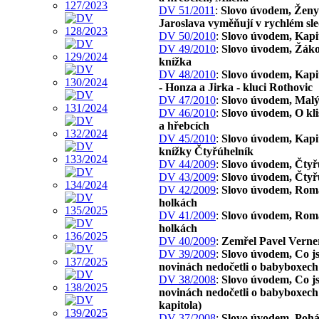
DV 51/2011
:
Slovo úvodem, Ženy 
Jaroslava vyměňují v rychlém sl
DV 50/2010
:
Slovo úvodem, Kapi
DV 49/2010
:
Slovo úvodem, Žák
knížka
DV 48/2010
:
Slovo úvodem, Kapit
- Honza a Jirka - kluci Rothovic
DV 47/2010
:
Slovo úvodem, Malý
DV 46/2010
:
Slovo úvodem, O kl
a hřebcích
DV 45/2010
:
Slovo úvodem, Kapit
knížky Čtyřúhelník
DV 44/2009
:
Slovo úvodem, Čtyř
DV 43/2009
:
Slovo úvodem, Čtyř
DV 42/2009
:
Slovo úvodem, Rom
holkách
DV 41/2009
:
Slovo úvodem, Rom
holkách
DV 40/2009
:
Zemřel Pavel Verne
DV 39/2009
:
Slovo úvodem, Co js
novinách nedočetli o babyboxech
DV 38/2008
:
Slovo úvodem, Co js
novinách nedočetli o babyboxech 
kapitola)
DV 37/2008
:
Slovo úvodem, Poh