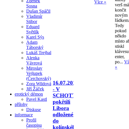
Zdeněk
Více »
verš m
Sosna
končit
Dušan Spáčil
novým
Vladimír
řádkem
Stibor
Tedy
Eduard
pokud
Světlík
někdo
Karel Sýs
místo a
Adam
stiskl
Táborský
klávesu
Lukáš Trejbal
enter,
Alenka
po...
Ví
Vávrová
»
Miroslav
Vejlupek
(Čerchovský)
16.07.2026
Zora Wildová
- V
Jiří Žáček
erotický démon
SCHOTTU
Pavel Kastl
pokřtili
přílohy
Libora
Diskuse
odloženého
informace
Profil
do
časopisu
kolínského