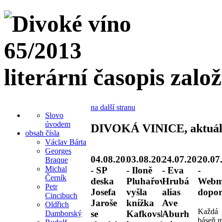
literární časopis zalo
na další stranu
Slovo
úvodem
DIVOKÁ VINICE, aktuál
obsah čísla
Václav Bárta
Georges
04.08.2026
03.08.2026
24.07.2026
20.07
Braque
Michal
- SP
- Iloně
- Eva
-
Černík
deska
Pluhařové
Hrubá
Webm
Petr
Josefa
vyšla
alias
dopor
Cincibuch
Jaroše
knížka
Ave
Oldřich
Každá
se
Kafkovské
Aburh
Damborský
báseň 