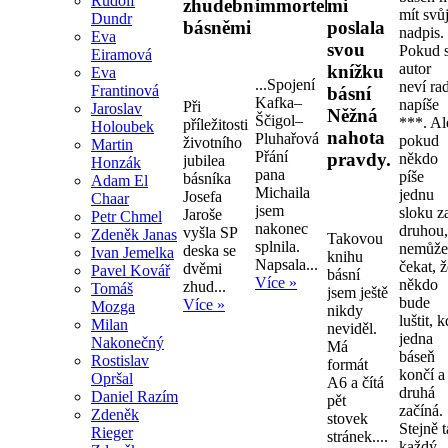
Rudolf
zhudebněnými
immortelly.
mi
mít svů
Dundr
básněmi
poslala
nadpis.
Eva
svou
Pokud s
Eiramová
autor
knížku
Eva
...Spojení
neví ra
Frantinová
básní
Kafka–
napíše
Při
Jaroslav
Něžná
Ščigol–
***. Al
příležitosti
Holoubek
nahota
Pluhařová
pokud
životního
Martin
Přání
pravdy.
někdo
jubilea
Honzák
pana
píše
básníka
Adam El
Michaila
jednu
Josefa
Chaar
jsem
sloku z
Jaroše
Petr Chmel
nakonec
druhou
vyšla SP
Zdeněk Janas
Takovou
splnila.
nemůž
deska se
Ivan Jemelka
knihu
Napsala...
čekat, 
dvěmi
Pavel Kovář
básní
Více »
někdo
zhud...
Tomáš
jsem ještě
bude
Více »
Mozga
nikdy
luštit, 
Milan
neviděl.
jedna
Nakonečný
Má
báseň
Rostislav
formát
končí a
Opršal
A6 a čítá
druhá
Daniel Razím
pět
začíná.
Zdeněk
stovek
Stejně 
Rieger
stránek....
každý