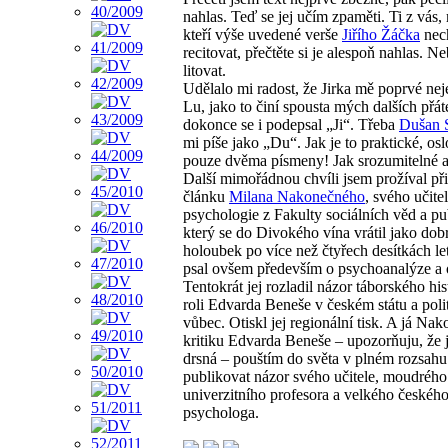
nahlas. Teď se jej učím zpaměti. Ti z vás, 
kteří výše uvedené verše
Jiřího Žáčka
nec
recitovat, přečtěte si je alespoň nahlas. N
litovat.
Udělalo mi radost, že Jirka mě poprvé nej
Lu, jako to činí spousta mých dalších přáte
dokonce se i podepsal „Ji“. Třeba
Dušan S
mi píše jako „Du“. Jak je to praktické, os
pouze dvěma písmeny! Jak srozumitelné a
Další mimořádnou chvíli jsem prožíval při
článku
Milana Nakonečného
, svého učite
psychologie z Fakulty sociálních věd a pub
který se do Divokého vína vrátil jako dob
holoubek po více než čtyřech desítkách le
psal ovšem především o psychoanalýze a 
Tentokrát jej rozladil názor táborského his
roli Edvarda Beneše v českém státu a poli
vůbec. Otiskl jej regionální tisk. A já Na
kritiku Edvarda Beneše – upozorňuju, že j
drsná – pouštím do světa v plném rozsahu:
publikovat názor svého učitele, moudréh
univerzitního profesora a velkého českéh
psychologa.