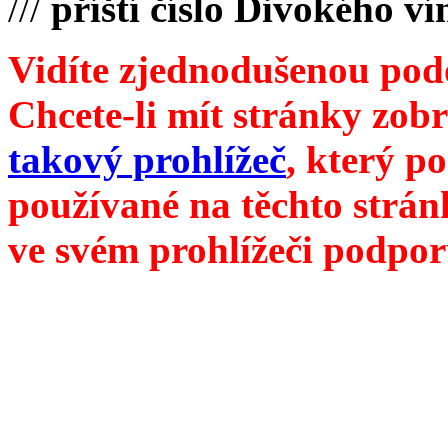
///
příští číslo Divokého v
Vidíte zjednodušenou pod
Chcete-li mít stránky zobr
takový prohlížeč
, který p
používané na těchto strán
ve svém prohlížeči podpor