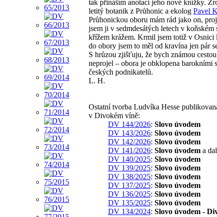
tak přináším anotaci jeho nové knížky. Zr
letitý botanik z Průhonic a ekolog
Pavel 
Průhonickou oboru mám rád jako on, proj
jsem ji v sedmdesátých letech v koňském 
křížem krážem. Krmil jsem totiž v Osnici 
do obory jsem to měl od kravína jen pár s
S hrůzou zjišťuju, že bych známou cestou
neprojel – obora je obklopena barokními s
českých podnikatelů.
L. H.
Ostatní tvorba Ludvíka Hesse publikovan
v Divokém víně:
DV 144/2026
:
Slovo úvodem
DV 143/2026
:
Slovo úvodem
DV 142/2026
:
Slovo úvodem
DV 141/2026
:
Slovo úvodem
a dal
DV 140/2025
:
Slovo úvodem
DV 139/2025
:
Slovo úvodem
DV 138/2025
:
Slovo úvodem
DV 137/2025
:
Slovo úvodem
DV 136/2025
:
Slovo úvodem
DV 135/2025
:
Slovo úvodem
DV 134/2024
:
Slovo úvodem - Di