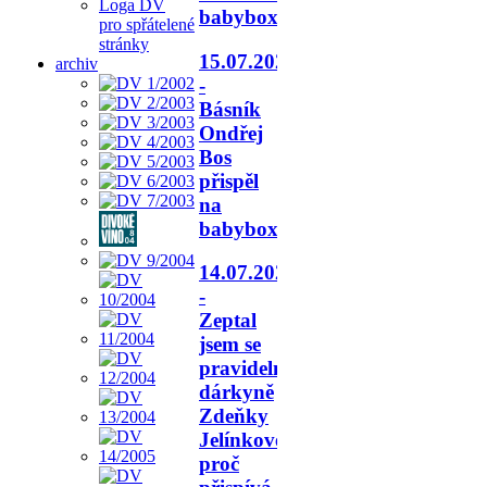
Loga DV
babyboxu.
pro spřátelené
stránky
15.07.2026
archiv
-
Básník
Ondřej
Bos
přispěl
na
babyboxy.
14.07.2026
-
Zeptal
jsem se
pravidelné
dárkyně
Zdeňky
Jelínkové,
proč