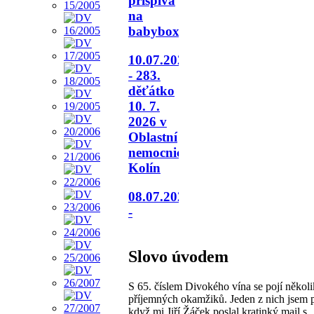
přispívá
na
babybox.
10.07.2026
- 283.
děťátko
10. 7.
2026 v
Oblastní
nemocnici
Kolín
08.07.2026
-
Slovo úvodem
S 65. číslem Divokého vína se pojí několi
příjemných okamžiků. Jeden z nich jsem p
když mi Jiří Žáček poslal kratinký mail s