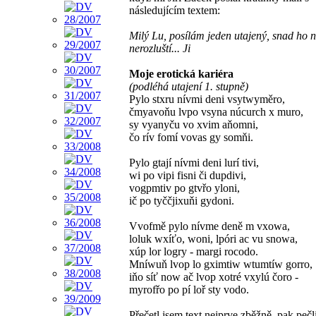
následujícím textem:
Milý Lu, posílám jeden utajený, snad ho 
nerozluští... Ji
Moje erotická kariéra
(podléhá utajení 1. stupně)
Pylo stxru nívmi deni vsytwyměro,
čmyavoňu lvpo vsyna núcurch x muro,
sy vyanyču vo xvim aňomni,
čo rív fomí vovas gy somňi.
Pylo gtají nívmi deni lurí tivi,
wi po vipi fisni či dupdivi,
vogpmtiv po gtvřo yloni,
ič po tyččjixuňi gydoni.
Vvofmě pylo nívme deně m vxowa,
loluk wxíťo, woni, lpóri ac vu snowa,
xúp lor logry - margi rocodo.
Mníwuň lvop lo gximtiw wtumtíw gorro,
iňo síť now ač lvop xotré vxylú čoro -
myrofřo po pí loř sty vodo.
Přečetl jsem text nejprve zběžně, pak pečl