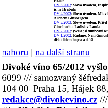
Hrabě
DV 5/2003
:
Slovo úvodem
,
Inspir
jsme Hrabala
DV 4/2003
:
Slovo úvodem
,
Mluvil
Allenem Ginsbergem
DV 3/2003
:
Slovo úvodem
,
Přišel
Cincibuch a Ladislav Landa
DV 2/2003
:
(vešla jsi dunivými 
DV 1/2002
:
Radaně
,
Není činnost
dělat lidem hopsa
a další
nahoru
|
na další stranu
Divoké víno 65/2012 vyšlo
6099 /// samozvaný šéfreda
104 00 Praha 15, Hájek 88,
redakce@divokevino.cz
//