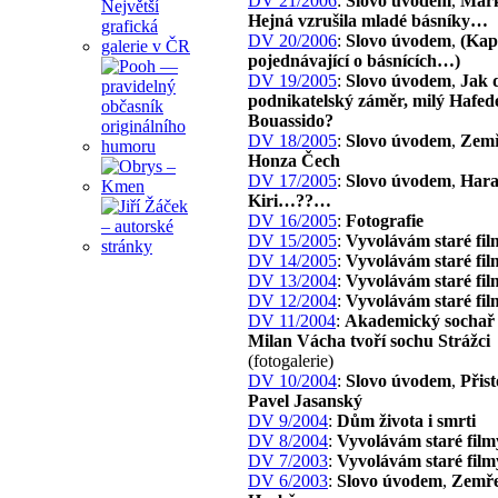
DV 21/2006
:
Slovo úvodem
,
Mark
Hejná vzrušila mladé básníky…
DV 20/2006
:
Slovo úvodem
,
(Kap
pojednávající o básnících…)
DV 19/2005
:
Slovo úvodem
,
Jak 
podnikatelský záměr, milý Hafed
Bouassido?
DV 18/2005
:
Slovo úvodem
,
Zemř
Honza Čech
DV 17/2005
:
Slovo úvodem
,
Har
Kiri…??…
DV 16/2005
:
Fotografie
DV 15/2005
:
Vyvolávám staré fil
DV 14/2005
:
Vyvolávám staré fil
DV 13/2004
:
Vyvolávám staré fil
DV 12/2004
:
Vyvolávám staré fil
DV 11/2004
:
Akademický sochař 
Milan Vácha tvoří sochu Strážci
(fotogalerie)
DV 10/2004
:
Slovo úvodem
,
Přist
Pavel Jasanský
DV 9/2004
:
Dům života i smrti
DV 8/2004
:
Vyvolávám staré film
DV 7/2003
:
Vyvolávám staré film
DV 6/2003
:
Slovo úvodem
,
Zemře