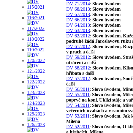
DV 71/2014
:
Slovo úvodem
DV 68/2013
:
Slovo úvodem
DV 67/2013
:
Slovo úvodem
DV 66/2013
:
Slovo úvodem
DV 64/2013
:
Slovo úvodem
DV 63/2013
:
Slovo úvodem
DV 62/2012
:
Slovo úvodem, Kuře
podruhé žádá Jaroslavovu ruku
a
DV 61/2012
:
Slovo úvodem, Roz
v prach
a další
DV 59/2012
:
Slovo úvodem, Stra
utrácení
a další
DV 58/2012
:
Slovo úvodem, Klisn
hříbata
a další
DV 57/2012
:
Slovo úvodem, Souč
další
DV 56/2011
:
Slovo úvodem, Minu
DV 55/2011
:
Slovo úvodem, Mile
poprvé na koni, Uklízí stáje a va
DV 54/2011
:
Slovo úvodem, Mile
večerních úvahách a v ranním svě
DV 53/2011
:
Slovo úvodem, Jak 
Milena
DV 52/2011
:
Slovo úvodem, O kli
a hřebcích, Milena