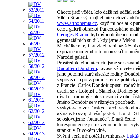
Chcete jistě vědět, kdo další mi udělal rad
Vilém Stránský, majitel internetové aukční
www.artbohemia.cz
, když mi poslal k pu
celou galerii obrázků francouzského malíř
Georges Braque
byl mým oblíbencem od
gymnaziálních studií, kdy jsme s Mélou
Machálkem byli pravidelnými návštěvník
expozice moderního francouzského uměn
Národní galerii.
Prostřednictvím internetu jsme se seznámil
Rudolfem Dundrem
, lovosickým veterin
jsme potomci staré alsaské rodiny Dondoir
vypovězena po vzpouře stavů z politický
z Francie. Carlos Dondoir opustil rodný h
usadil se v Lotouši u Slaného. Dodnes se
dívat na rodinný statek nesoucí v obci čísl
Jméno Dondoir se v různých podobách
vyskytovalo ve slánských archivech od r
až nalezlo svoji dnešní podobu Dundr. S
se oslovujeme „bratranče“. Z naší četné
korespondence jsem svému bratranci vytv
stránku v Divokém víně.
Svými verši mě potěšil nymburský
Lukáš 