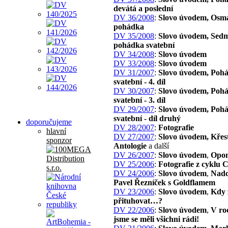
devátá a poslední
DV 36/2008
:
Slovo úvodem, Osm
pohádka
DV 35/2008
:
Slovo úvodem, Sed
pohádka svatební
DV 34/2008
:
Slovo úvodem
DV 33/2008
:
Slovo úvodem
DV 31/2007
:
Slovo úvodem, Poh
svatební - 4. díl
DV 30/2007
:
Slovo úvodem, Poh
svatební - 3. díl
DV 29/2007
:
Slovo úvodem, Poh
svatební - díl druhý
doporučujeme
DV 28/2007
:
Fotografie
hlavní
DV 27/2007
:
Slovo úvodem, Křes
sponzor
Antologie
a další
DV 26/2007
:
Slovo úvodem
,
Opon
DV 25/2006
:
Fotografie z cyklu 
DV 24/2006
:
Slovo úvodem
,
Nadc
Pavel Řezníček s Goldflamem
DV 23/2006
:
Slovo úvodem
,
Kdy 
přituhovat…?
DV 22/2006
:
Slovo úvodem
,
V ro
jsme se měli všichni rádi!