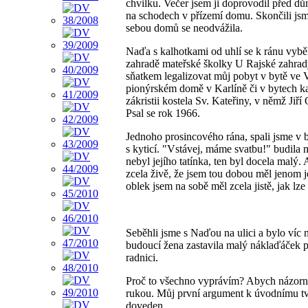
chvilku. Večer jsem ji doprovodil před d
na schodech v přízemí domu. Skončili jsme
sebou domů se neodvážila.
Naďa s kalhotkami od uhlí se k ránu vybě
zahradě mateřské školky U Rajské zahra
sňatkem legalizovat můj pobyt v bytě ve V
pionýrském domě v Karlíně či v bytech ka
zákristii kostela Sv. Kateřiny, v němž Jiř
Psal se rok 1966.
Jednoho prosincového rána, spali jsme v b
s kyticí. "Vstávej, máme svatbu!" budila
nebyl jejího tatínka, ten byl docela malý
zcela živě, že jsem tou dobou měl jenom jed
oblek jsem na sobě měl zcela jistě, jak lz
Seběhli jsme s Naďou na ulici a bylo víc 
budoucí žena zastavila malý náklaďáček p
radnici.
Proč to všechno vyprávím? Abych názorně 
rukou. Můj první argument k úvodnímu tvrze
doveden.