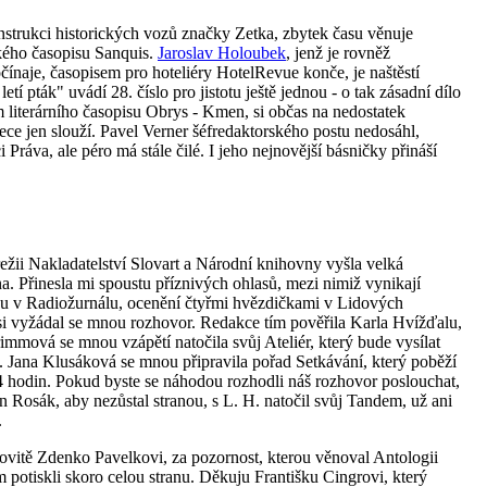
konstrukci historických vozů značky Zetka, zbytek času věnuje
kého časopisu Sanquis.
Jaroslav Holoubek
, jenž je rovněž
ínaje, časopisem pro hoteliéry HotelRevue konče, je naštěstí
í pták" uvádí 28. číslo pro jistotu ještě jednou - o tak zásadní dílo
em literárního časopisu Obrys - Kmen, si občas na nedostatek
ce jen slouží. Pavel Verner šéfredaktorského postu nedosáhl,
i Práva, ale péro má stále čilé. I jeho nejnovější básničky přináší
režii Nakladatelství Slovart a Národní knihovny vyšla velká
. Přinesla mi spoustu příznivých ohlasů, mezi nimiž vynikají
u v Radiožurnálu, ocenění čtyřmi hvězdičkami v Lidových
si vyžádal se mnou rozhovor. Redakce tím pověřila Karla Hvížďalu,
rimmová se mnou vzápětí natočila svůj Ateliér, který bude vysílat
. Jana Klusáková se mnou připravila pořad Setkávání, který poběží
14 hodin. Pokud byste se náhodou rozhodli náš rozhovor poslouchat,
Jan Rosák, aby nezůstal stranou, s L. H. natočil svůj Tandem, už ani
.
vitě Zdenko Pavelkovi, za pozornost, kterou věnoval Antologii
potiskli skoro celou stranu. Děkuju Františku Cingrovi, který