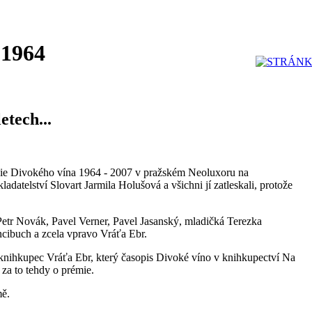
 1964
etech...
gie Divokého vína 1964 - 2007 v pražském Neoluxoru na
ladatelství Slovart Jarmila Holušová a všichni jí zatleskali, protože
etr Novák, Pavel Verner, Pavel Jasanský, mladičká Terezka
ncibuch a zcela vpravo Vráťa Ebr.
knihkupec Vráťa Ebr, který časopis Divoké víno v knihkupectví Na
 za to tehdy o prémie.
mě.