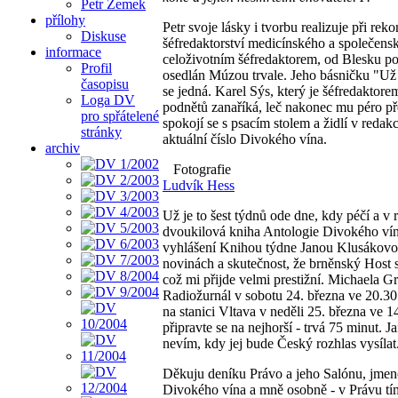
Petr Zemek
přílohy
Petr svoje lásky i tvorbu realizuje při re
Diskuse
šéfredaktorství medicínského a společens
informace
celoživotním šéfredaktorem, od Blesku poč
Profil
osedlán Múzou trvale. Jeho básničku "Už let
časopisu
se jedná. Karel Sýs, který je šéfredaktor
Loga DV
podnětů zanaříká, leč nakonec mu péro pře
pro spřátelené
spokojí se s psacím stolem a židlí v redakc
stránky
aktuální číslo Divokého vína.
archiv
Fotografie
Ludvík Hess
Už je to šest týdnů ode dne, kdy péčí a v 
dvoukilová kniha Antologie Divokého vína
vyhlášení Knihou týdne Janou Klusákovo
novinách a skutečnost, že brněnský Host 
což mi přijde velmi prestižní. Michaela G
Radiožurnál v sobotu 24. března ve 20.30
na stanici Vltava v neděli 25. března ve 
připravte se na nejhorší - trvá 75 minut. 
nevím, kdy jej bude Český rozhlas vysílat
Děkuju deníku Právo a jeho Salónu, jmeno
Divokého vína a mně osobně - v Právu tím 