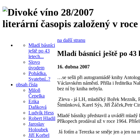
literární časopis založený v roce
na další stranu
Mladí básníci
ještě po 43
Mladí básníci ještě po 43 l
letech...
Slovo
16. dubna 2007
úvodem
Pohádka.
…se sešli při autogramiádě knihy Antolo
Svatební..?
Václavském náměstí. Přišla i ředitelka Nak
obsah čísla
bez ní by kniha nebyla.
Miloň
Čepelka
Zleva - já LH, mladičký Bořek Mezník, P
Erika
Šimůnková, Karel Sýs, Jiří Žáček,Petr Ci
Daňková
Ludvík Hess
Mladé básníky představil a uváděl mladý 
Robert Hladil
Příkopech prodával už v roce 1964. Přišel
Jaroslav
Holoubek
Já fotím a Terezka se směje jen a jen na 
Jiří Korbel