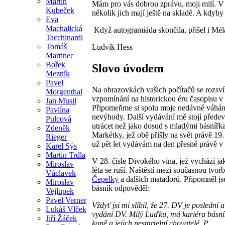
Martin
Mám pro vás dobrou zprávu, moji milí. V 
Kubeček
několik jich mají ještě na skladě. A kdyby
Eva
Machalická
Když autogramiáda skončila, přišel i Mél
Tacchinardi
Tomáš
Ludvík Hess
Martinec
Bořek
Slovo úvodem
Mezník
Pavel
Na obrazovkách vašich počítačů se rozsvít
Morgenthal
vzpomínání na historickou éru časopisu v
Jan Musil
Připomeňme si spolu moje nedávné váhání 
Pavlína
nevýhody. Další vydávání mě stojí předev
Pulcová
utrácet než jako dosud s mladými básnířk
Zdeněk
Markétky, jež obě přišly na svět právě 19.
Rieger
už pět let vydávám na den přesně právě v 
Karel Sýs
Martin Trdla
V 28. čísle Divokého vína, jež vychází ja
Miroslav
léta se ruší. Naštěstí mezi současnou tvor
Václavek
Čepelky
a dalších matadorů. Připomněl jsem
Miroslav
básník odpověděl:
Vejlupek
Pavel Verner
Vždyť jsi mi slíbil, že 27. DV je poslední 
Lukáš Vlček
vydání DV. Milý Luďku, má kariéra básníka
Jiří Žáček
koně a jejich nesmrtelní chovatelé. P.