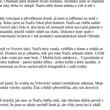
ům. Objímání před domem trvalo hodinku. Hodinku jsme se objímali
 taky třeba ve sklepě. Naďa měla doma tatínka a vzít si mě s
hla vykoupat a převléknout domů, já jsem si zdřímnul na seně v
dy. Ráno jsem na Naďu čekal před domem. Naďa asi chtěla naším
ozové ulici číslo 4, abychom už nemuseli trávit noci pod piánem v
marádů, jejichž rodiče odjeli na chatu. Dokonce jsme spali v
í Ostermann recitoval v mé produkci surrealistickou báseň Obestín.
ytě ve Vozové ulici, Naďa brzy vstala, vyběhla z domu a vrátila se
 mě. Dodnes mi je záhadou, kde pro mne Naďa sehnala oblek. Určitě
. A kde vzala pro mne boty..? Možná byly tatínkovy... Vzpomínám si
ny kalhoty - jakési italské džíny - jednu košili a letní sandály. A
e rozeznat na dvou zachovalých fotografiích z naší svatby.
než jasné, že svatbu na Vršovické radnici nemůžeme stihnout. Moje
olské výroby značky Žuk a řidiče přesvědčila, aby nás dovezl k
doložil, jak moc se Naďa chtěla vdát. Jak všechno držela pevně v
ní, že jsem se nikdy nechtěl ženit já, ale vždy jsem byl k oltáři