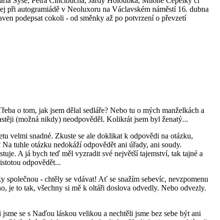
Karla Sýse, Petra Cincibucha, Jardy Holoubka, Miloně Čepelky či
t jej při autogramiádě v Neoluxoru na Václavském náměstí 16. dubna
ven podepsat cokoli - od směnky až po potvrzení o převzetí
? Třeba o tom, jak jsem dělal sedláře? Nebo tu o mých manželkách a
astěji (možná nikdy) neodpověděl. Kolikrát jsem byl ženatý...
netu velmi snadné. Zkuste se ale doklikat k odpovědi na otázku,
e? Na tuhle otázku nedokáží odpovědět ani úřady, ani soudy.
tuje. A já bych teď měl vyzradit své největší tajemství, tak tajné a
istotou odpovědět...
y společnou - chtěly se vdávat! Ať se snažím sebevíc, nevzpomenu
no, je to tak, všechny si mě k oltáři doslova odvedly. Nebo odvezly.
i jsme se s Naďou láskou velikou a nechtěli jsme bez sebe být ani