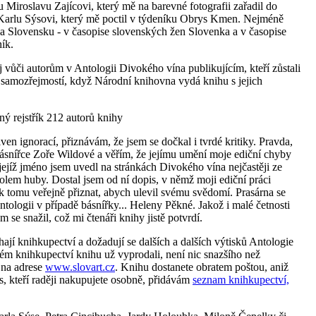
 Miroslavu Zajícovi, který mě na barevné fotografii zařadil do
arlu Sýsovi, který mě poctil v týdeníku Obrys Kmen. Nejméně
i na Slovensku - v časopise slovenských žen Slovenka a v časopise
ík.
j vůči autorům v Antologii Divokého vína publikujícím, kteří zůstali
 samozřejmostí, když Národní knihovna vydá knihu s jejich
 rejstřík 212 autorů knihy
en ignorací, přiznávám, že jsem se dočkal i tvrdé kritiky. Pravda,
snířce Zoře Wildové a věřím, že jejímu umění moje ediční chyby
jejíž jméno jsem uvedl na stránkách Divokého vína nejčastěji ze
em huby. Dostal jsem od ní dopis, v němž moji ediční práci
k tomu veřejně přiznat, abych ulevil svému svědomí. Prasárna se
ntologii v případě básnířky... Heleny Pěkné. Jakož i malé četnosti
m se snažil, což mi čtenáři knihy jistě potvrdí.
éhají knihkupectví a dožadují se dalších a dalších výtisků Antologie
ém knihkupectví knihu už vyprodali, není nic snazšího než
t na adrese
www.slovart.cz
. Knihu dostanete obratem poštou, aniž
s, kteří raději nakupujete osobně, přidávám
seznam knihkupectví,