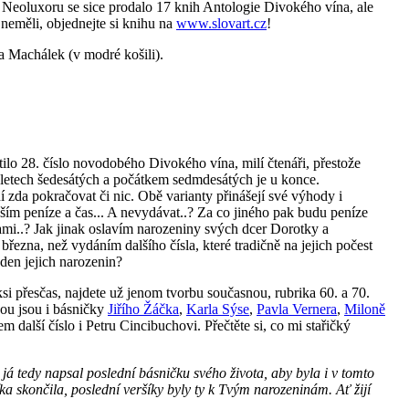
Neoluxoru se sice prodalo 17 knih Antologie Divokého vína, ale
 neměli, objednejte si knihu na
www.slovart.cz
!
a Machálek (v modré košili).
ilo 28. číslo novodobého Divokého vína, milí čtenáři, přestože
 letech šedesátých a počátkem sedmdesátých je u konce.
zda pokračovat či nic. Obě varianty přinášejí své výhody i
ším peníze a čas... A nevydávat..? Za co jiného pak budu peníze
ami..? Jak jinak oslavím narozeniny svých dcer Dorotky a
 března, než vydáním dalšího čísla, které tradičně na jejich počest
den jejich narozenin?
ksi přesčas, najdete už jenom tvorbu současnou, rubrika 60. a 70.
bou jsou i básničky
Jiřího Žáčka
,
Karla Sýse
,
Pavla Vernera
,
Miloně
 další číslo i Petru Cincibuchovi. Přečtěte si, co mi stařičký
a já tedy napsal poslední básničku svého života, aby byla i v tomto
 skončila, poslední veršíky byly ty k Tvým narozeninám. Ať žijí