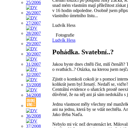
Čtenáři toužící po podpisu Jirky Žáčka, 
snad mém vlastním mají příležitost získa
v 16 hodin odpoledne. Osobně jsem připra
vlastního úmrtního listu...
Ludvík Hess
Fotografie
Ludvík Hess
Pohádka. Svatební..?
Jakou byste dnes chtěli číst, milí čtenáři
o svatbách..? Otázka, na kterou jsem nejč
Zjistit o komkoli cokoli je s pomocí inter
kolikrát jsem byl ženatý. Nedaří se, viďt
Centrální evidence o sňatcích prostě neexis
důvěrné, že na něj ani já sám nedokážu s j
Jednu vlastnost měly všechny mé manželk
ani na jednu, která by se vdát nechtěla. A
Jako třeba Naďa.
Nebylo mi víc než devatenáct let. Miloval