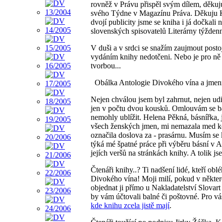
rovněž v Právu přispěl svým dílem, děkuju
svého Týdne v Magazínu Práva. Děkuju K
dvojí publicity jsme se kniha i já dočkal
slovenských spisovatelů Literárny týždenn
V duši a v srdci se snažím zaujmout posto
vydáním knihy nedotčeni. Nebo je pro ně
tvorbou...
Obálka Antologie Divokého vína a jmenný
Nejen chválou jsem byl zahrnut, nejen udiv
jen v počtu dvou kousků. Omlouvám se bá
nemohly ublížit. Helena Pěkná, básnířka, 
všech ženských jmen, mi nemazala med kol
označila doslova za - prasárnu. Musím se 
týká mé špatné práce při výběru básní v A
jejích veršů na stránkách knihy. A tolik jse
Čtenáři knihy..? Ti nadšení lidé, kteří obl
Divokého vína! Moji milí, pokud v někter
objednat ji přímo u Nakladatelství Slovar
by vám účtovali balné či poštovné. Pro vá
kde knihu zcela jistě mají
.