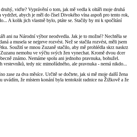
druhý, viďte? Vyprávění o tom, jak mě vedla k oltáři moje druhá
 vydržet, abych je měl do čísel Divokého vína aspoň pro tento rok,
o... A kolik jich vlastně bylo, ptáte se. Stačily by mi k spočítání
áři ani na Národní výbor neodvedla. Jak je to možné? Nechtěla se
aná a musela se nejprve rozvést. Než se stačila rozvést, měli jsem
tku. Soužití se mnou Zuzaně stačilo, aby mě prohlédla skrz naskrz
le Zuzanu nemohu ve výčtu svých žen vynechat. Kromě dvou dcer
obecně známo. Nemáme spolu ani jednoho pravnuka, bohužel.
 vrstevníků, tedy nic mimořádného, ale pravnuka - nemá nikdo...
no zase za dva měsíce. Určitě se dočtete, jak si mě moje další žena
 uvádím, že místem konání byla tentokrát radnice na Žižkově a že