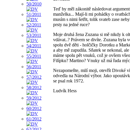
Teď by měl zákonitě následovat argument 
manželka... Mají-li mi pohádky o svatbách
musím s nimi šetřit, tolik svateb zase nebyl
prsty na jedné ruce?
Moje druhá žena Zuzana si mě nikdy k olt
vdávat..? Právem se divíte. Zuzana byla vd
spolu dvě děti - holčičky Dorotku a Marké
a aby mě zapudila. Sňatek se nekonal, a
máme spolu pět vnuků, což je ovšem vše
Filípku? Martino? Vnuky už má řada mých
Nezapomeňte, milí moji, otevřít Divoké ví
odvedla na Národní výbor. Jako upoutávku
se psal rok 1972.
Ludvík Hess