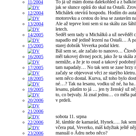
To já už mám doma dalekohled a z balkón
jak se slunce opírá do skal na Ostaši. Zro
Michálek otevírá hospodu. Hodím do aut
motorovku a cestou do lesa se zastavím na
Ale až teprve loni sem si na skálu zas šáh
letech.
Seděl sem tady u Michálků a už nevěděl 
napadlo mě jedině lezení na Ostaši… A pa
starej dobrák Veverka podal kletr.
Bál sem se, ale začalo to nanovo… Člověče
měl takovej divnej pocit, jako že ta skála 
nemůže, a že je to osud a takový podobný
tam napadaly… No tak sem se zase brzy
začaly se objevovat věci ze starýho kletr
sem něco dostal. Kurva, už toho bylo dost
né…? Tak na lesanu, vodku už né, ha ha
lesanu, platím to já … jen ty ženský už ně
to, co bejvaly. Já znal jednu… co měla pal
v prdeli.
sobota 11. srpna
Jé, támhle de kamarád, Hynek…. Jak sem 
včera ptal, Veverko, máš kdyžtak ještě něj
manuál o Ádru nebo něco?