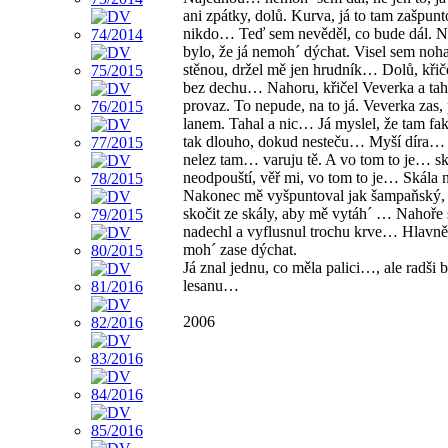
ani zpátky, dolů. Kurva, já to tam zašpunt
nikdo… Teď sem nevěděl, co bude dál. N
bylo, že já nemoh´ dýchat. Visel sem no
stěnou, držel mě jen hrudník… Dolů, křič
bez dechu… Nahoru, křičel Veverka a tah
provaz. To nepude, na to já. Veverka zas,
lanem. Tahal a nic… Já myslel, že tam fa
tak dlouho, dokud nesteču… Myší díra…
nelez tam… varuju tě. A vo tom to je… sk
neodpouští, věř mi, vo tom to je… Skála
Nakonec mě vyšpuntoval jak šampaňský, 
skočit ze skály, aby mě vytáh´ … Nahoře
nadechl a vyflusnul trochu krve… Hlavně
moh´ zase dýchat.
Já znal jednu, co měla palici…, ale radši b
lesanu…
2006