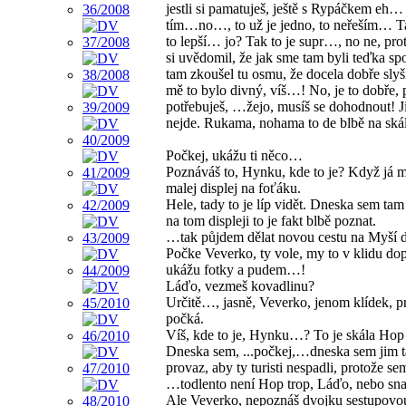
jestli si pamatuješ, ještě s Rypáčkem eh… 
tím…no…, to už je jedno, to neřeším… Ta
to lepší… jo? Tak to je supr…, no ne, pr
si uvědomil, že jak sme tam byli teďka spo
tam zkoušel tu osmu, že docela dobře slyší
mě to bylo divný, víš…! No, je to dobře, 
potřebuješ, …žejo, musíš se dohodnout! J
nejde. Rukama, nohama to de blbě na skál
Počkej, ukážu ti něco…
Poznáváš to, Hynku, kde to je? Když já 
malej displej na foťáku.
Hele, tady to je líp vidět. Dneska sem ta
na tom displeji to je fakt blbě poznat.
…tak půjdem dělat novou cestu na Myší d
Počke Veverko, ty vole, my to v klidu do
ukážu fotky a pudem…!
Láďo, vezmeš kovadlinu?
Určitě…, jasně, Veverko, jenom klídek, 
počká.
Víš, kde to je, Hynku…? To je skála Ho
Dneska sem, ...počkej,…dneska sem jim t
provaz, aby ty turisti nespadli, protože s
…todlento není Hop trop, Láďo, nebo sn
Ale Veverko, nepoznáš dvojku sestupovo