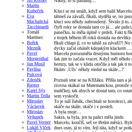
Jiří Korbel
Nikdy, to si pamatuj…
Martin
Kubeček
Kluci se mi smáli, když sem balil Marcelu
Eva
táhneš za závaží, říkali, styděla se, no jas
Machalická
kluci sou někdy nabroušený. Štvalo ji to, 
Tacchinardi
čtyři roky se dostala tam co já… ale palici
Tomáš
panečku, tu měla úplně v prdeli. Fakt ti ří
Martinec
z trojek během tří roků dostala na devítky
Bořek
říkali chlapi jí, co to taháš za závaží?! No
Mezník
dycky začal ohánět kdejakým klackem …
Pavel
Marcela porozuměla drsnýmu humoru hor
Morgenthal
šak jim to začala vracet. Když měl někdo
Jan Musil
hemzy, tak se v klidu otočila a tak jak ti t
Pavlína
řikám: ‚Užs´ někdy mrdal na skále...?'
Pulcová
Zdeněk
Poznali sme se na Křížáku. Přišla tam a já
Rieger
zrovna skákal na Matematickou, protože 
Karel Sýs
maličkej, tak abych se dostal tam, co ostat
Martin Trdla
sem vyskočit.
Miroslav
To je náš žabák, chechtali se horolezci, ale
Václavek
skáče na skále, skáče i v posteli.
Miroslav
A byla moje…
Vejlupek
Sakra, ta byla, jen tu palici měla jinde.
Pavel Verner
Marcelo, končíš, seš ve třetím měsíci. By
Lukáš Vlček
dnes osm, já to vím. Její táta, když se pot