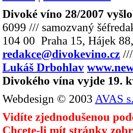
Divoké víno 28/2007 vyšlo
6099 /// samozvaný šéfreda
104 00 Praha 15, Hájek 88,
redakce@divokevino.cz
//
Lukáš Drbohlav
www.newm
Divokého vína vyjde 19. 
Webdesign © 2003
AVAS s.
Vidíte zjednodušenou pod
Chcete-li mít stránky zobr