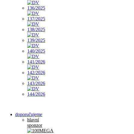
doporučujeme
hlavní
sponzor