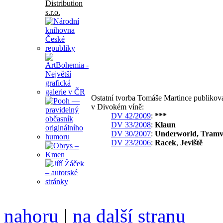
Ostatní tvorba Tomáše Martince publikov
v Divokém víně:
DV 42/2009
:
***
DV 33/2008
:
Klaun
DV 30/2007
:
Underworld, Tramv
DV 23/2006
:
Racek
,
Jeviště
nahoru
|
na další stranu