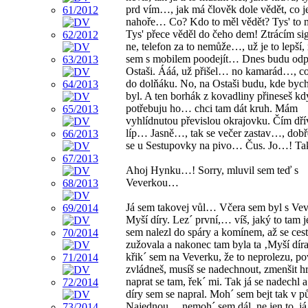
prd vím…, jak má člověk dole vědět, co j
nahoře… Co? Kdo to měl vědět? Tys' to m
Tys' přece věděl do čeho dem! Ztrácím sig
ne, telefon za to nemůže…, už je to lepší,
sem s mobilem poodejít… Dnes budu odp
Ostaši. Ááá, už přišel… no kamarád…, co
do dolňáku. No, na Ostaši budu, kde bych
byl. A ten borhák z kovadliny přineseš k
potřebuju ho… chci tam dát kruh. Mám
vyhlídnutou převislou okrajovku. Čím dří
líp… Jasně…, tak se večer zastav…, dobř
se u Sestupovky na pivo… Čus. Jo…! Ta
Ahoj Hynku…! Sorry, mluvil sem teď s
Veverkou…
Já sem takovej vůl… Včera sem byl s Ve
Myší díry. Lez´ první,… víš, jaký to tam j
sem nalezl do spáry a komínem, až se ces
zužovala a nakonec tam byla ta ‚Myší díra
křik´ sem na Veverku, že to neprolezu, pov
zvládneš, musíš se nadechnout, zmenšit h
naprat se tam, řek´ mi. Tak já se nadechl 
díry sem se napral. Moh´ sem bejt tak v pů
Najednou… nemoh´ sem dál, ne jen to, j