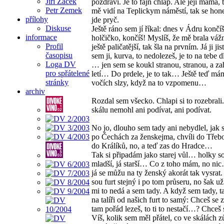
Jiří Žáček
pozdraví. Je to fajn chlap. Ale její máma, 
Petr Zemek
mě vidí na Teplickym náměstí, tak se hon
přílohy
jde pryč.
Diskuse
Ještě ráno sem jí říkal: dnes v Ádru končíš,
informace
holčičko, končíš! Myslíš, že mě brala váž
Profil
ještě paličatější, tak šla na prvním. Já ji jis
časopisu
sem ji, kurva, to nedolezeš, je to na tebe 
Loga DV
… jen sem se koukl stranou, stranou, a zah
pro spřátelené
letí… Do prdele, je to tak… Ještě teď má
stránky
vočích slzy, když na to vzpomenu…
archiv
Rozdal sem všecko. Chlapi si to rozebrali.
skálu nemohl ani podívat, ani podívat.
No jo, dlouho sem tady ani nebydlel, jak 
po Čechách za ženskejma, chvíli do Třeb
do Králíků, no, a teď zas do Hradce…
Tak si připadám jako starej vůl… holky s
mladší, já starší… Co z toho mám, no ni
já se můžu na ty ženský akorát tak vysrat.
sou furt stejný i po tom průseru, no šak u
mi to nedá a sem tady. A když sem tady, 
na talíři od našich furt to samý: Chceš se 
tam pořád lezeš, to ti to nestačí…? Chceš 
Víš, kolik sem měl přátel, co ve skálách 