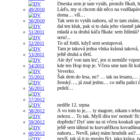
Dneska sem je tam vytáh, protože říkali, h
Láďo, my si chcem dát něco na vodšlapáv
doma… víš…
Tak sem to vytáh nahoru, už to tam znám, 
dal ten kluk, pak si to dala jeho vlastně j
mladá a ta druhá káča říkala: sem ždímlá?
seru!...
To už fotili, když sem sestupoval.
Tam je taková jedna vlnka krásná taková,
ještě druhá a třetí.
Ale dyť von tam lez', jen si nemůže vzpo
kde ten Hop trop je. Včera sme tam šli ko
Veverko.
Šak dem do lesa, ne? … tak na lesanu,… j
ženský…, já znal jednu… co měla palici 
prdeli…
neděle 12. srpna
A vo tom to je,… ty magore, nikam s teb
nelezu… To tak. Myší díra tos' nemoh' říc
dopředu? Dyť sme na ni včera koukali s
ještě sem táhnul tu kurvatěžkou kovadlinu
nahoru... Nevíš, jakej mám hrudník asi?
nevíš, tak já ti to musím říct, jako kráva,