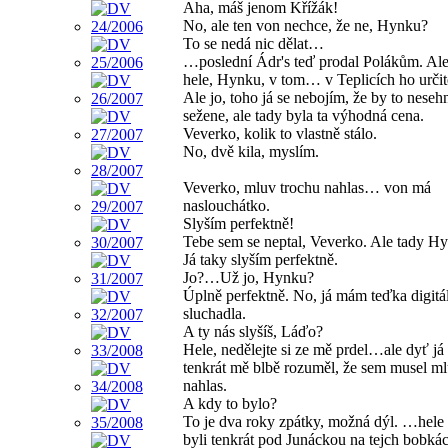
Aha, máš jenom Křížák!
No, ale ten von nechce, že ne, Hynku?
To se nedá nic dělat…
…poslední Ádr's teď prodal Polákům. Ale
hele, Hynku, v tom… v Teplicích ho určit
Ale jo, toho já se nebojím, že by to neseh
sežene, ale tady byla ta výhodná cena.
Veverko, kolik to vlastně stálo.
No, dvě kila, myslím.
Veverko, mluv trochu nahlas… von má
naslouchátko.
Slyším perfektně!
Tebe sem se neptal, Veverko. Ale tady H
Já taky slyším perfektně.
Jo?…Už jo, Hynku?
Úplně perfektně. No, já mám teďka digitá
sluchadla.
A ty nás slyšíš, Láďo?
Hele, nedělejte si ze mě prdel…ale dyť já
tenkrát mě blbě rozuměl, že sem musel ml
nahlas.
A kdy to bylo?
To je dva roky zpátky, možná dýl. …hele
byli tenkrát pod Junáckou na tejch bobkác