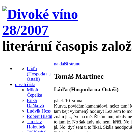
literární časopis zalo
na další stranu
Láďa
(Hospoda na
Tomáš Martinec
Ostaši)
obsah čísla
Láďa (Hospoda na Ostaši)
Miloň
Čepelka
Erika
pátek 10. srpna
Daňková
Kurva, povídám kamarádovi, nelez tam!
Ludvík Hess
tam bejt vylomený hodiny! Lez sem to mo
Robert Hladil
znám ji..., řve na mě. Říkám mu, nikdy ne
Jaroslav
to tam je. No šak tady nic není, křičí. No 
Holoubek
já. No, dyť sem ti to říkal. Skála neodpou