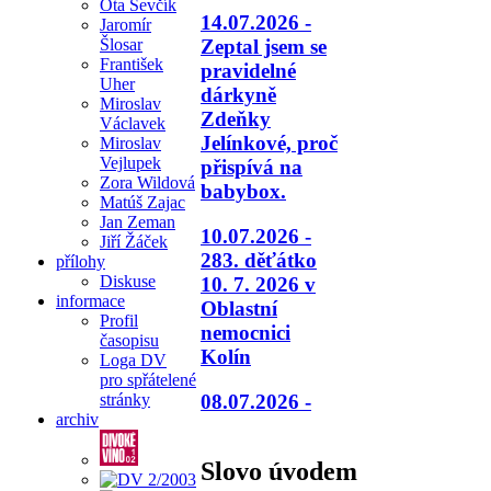
Ota Ševčík
14.07.2026 -
Jaromír
Šlosar
Zeptal jsem se
František
pravidelné
Uher
dárkyně
Miroslav
Zdeňky
Václavek
Jelínkové, proč
Miroslav
Vejlupek
přispívá na
Zora Wildová
babybox.
Matúš Zajac
Jan Zeman
10.07.2026 -
Jiří Žáček
283. děťátko
přílohy
Diskuse
10. 7. 2026 v
informace
Oblastní
Profil
nemocnici
časopisu
Kolín
Loga DV
pro spřátelené
08.07.2026 -
stránky
archiv
Slovo úvodem