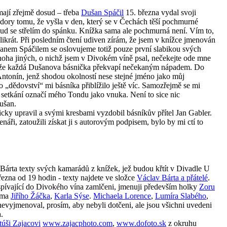
mají zřejmě dosud – třeba
Dušan Spáčil
15. března vydal svoji
vzdory tomu, že vyšla v den, který se v Čechách těší pochmurné
ud se střelím do spánku. Knížka sama ale pochmurná není. Vím to,
olikrát. Při posledním čtení udiven zírám, že jsem v knížce jmenován
ušanem Spáčilem se oslovujeme totiž pouze první slabikou svých
mnoha jiných, o nichž jsem v Divokém víně psal, nečekejte ode mne
u, že každá Dušanova básnička překvapí nečekaným nápadem. Do
ntonín, jenž shodou okolností nese stejné jméno jako můj
 „dědovství“ mi básníka přiblížilo ještě víc. Samozřejmě se mi
ři setkání označí mého Tondu jako vnuka. Není to sice nic
ušan.
cky upravil a svými kresbami vyzdobil básníkův přítel Jan Gabler.
náři, zatoužili získat ji s autorovým podpisem, bylo by mi ctí to
v Bárta texty svých kamarádů z knížek, jež budou křtít v Divadle U
ezna od 19 hodin - texty najdete ve složce
Václav Bárta a přátelé
.
přispívající do Divokého vína zamlčeni, jmenuji především holky
Zoru
ama
Jiřího Žáčka
,
Karla Sýse
.
Michaela Lorence
,
Lumíra Slabého
,
evyjmenoval, prosím, aby nebyli dotčeni, ale jsou všichni uvedeni
.
úši Zajacovi
www.zajacphoto.com
,
www.dofoto.sk
z okruhu