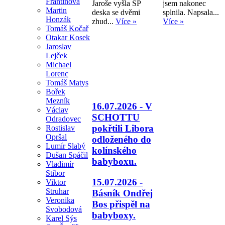
Frantinová
Jaroše vyšla SP
jsem nakonec
Martin
deska se dvěmi
splnila. Napsala...
Honzák
zhud...
Více »
Více »
Tomáš Kočař
Otakar Kosek
Jaroslav
Lejček
Michael
Lorenc
Tomáš Matys
Bořek
Mezník
16.07.2026 - V
Václav
SCHOTTU
Odradovec
pokřtili Libora
Rostislav
Opršal
odloženého do
Lumír Slabý
kolínského
Dušan Spáčil
babyboxu.
Vladimír
Stibor
15.07.2026 -
Viktor
Struhar
Básník Ondřej
Veronika
Bos přispěl na
Svobodová
babyboxy.
Karel Sýs