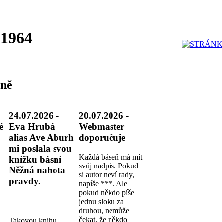
 1964
ně
24.07.2026 -
20.07.2026 -
é
Eva Hrubá
Webmaster
alias Ave Aburh
doporučuje
mi poslala svou
Každá báseň má mít
knížku básní
svůj nadpis. Pokud
Něžná nahota
si autor neví rady,
pravdy.
napíše ***. Ale
pokud někdo píše
jednu sloku za
druhou, nemůže
a
čekat, že někdo
Takovou knihu