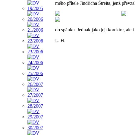
mého přítele Jindřicha Štreita, jenž převza
do spánku. Jednak jako její korektor, ale i 
L. H.