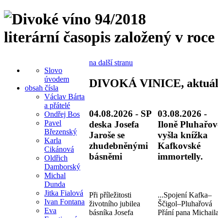
literární časopis založený v roce
na další stranu
Slovo
úvodem
DIVOKÁ VINICE, aktuál
obsah čísla
Václav Bárta
a přátelé
04.08.2026 - SP
03.08.2026 -
Ondřej Bos
Pavel
deska Josefa
Iloně Pluhařov
Březenský
Jaroše se
vyšla knížka
Karla
zhudebněnými
Kafkovské
Cikánová
básněmi
immortelly.
Oldřich
Damborský
Michal
Dunda
Jitka Fialová
Při příležitosti
...Spojení Kafka–
Ivan Fontana
životního jubilea
Ščigol–Pluhařová
Eva
básníka Josefa
Přání pana Michail