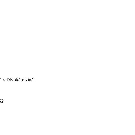
á v Divokém víně:
ší