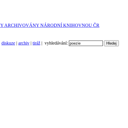
diskuze
|
archiv
|
tiráž
| vyhledávání: