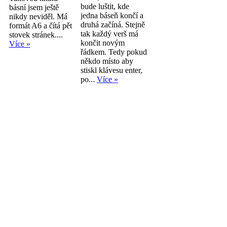
bude luštit, kde
básní jsem ještě
jedna báseň končí a
nikdy neviděl. Má
druhá začíná. Stejně
formát A6 a čítá pět
tak každý verš má
stovek stránek....
končit novým
Více »
řádkem. Tedy pokud
někdo místo aby
stiskl klávesu enter,
po...
Více »