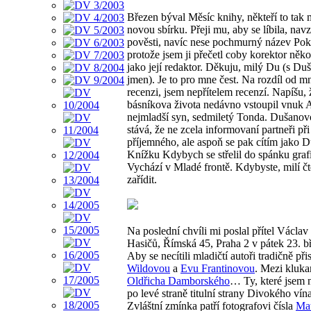
Březen býval Měsíc knihy, někteří to tak 
novou sbírku. Přeji mu, aby se líbila, na
pověsti, navíc nese pochmurný název Pok
protože jsem ji přečetl coby korektor něk
jako její redaktor. Děkuju, milý Du (s D
jmen). Je to pro mne čest. Na rozdíl od 
recenzi, jsem nepřítelem recenzí. Napíš
básníkova života nedávno vstoupil vnuk A
nejmladší syn, sedmiletý Tonda. Dušanovo
stává, že ne zcela informovaní partneři p
příjemného, ale aspoň se pak cítím jako D
Knížku Kdybych se střelil do spánku grafi
Vychází v Mladé frontě. Kdybyste, milí čte
zařídit.
Na poslední chvíli mi poslal přítel Václa
Hasičů, Římská 45, Praha 2 v pátek 23. bř
Aby se necítili mladičtí autoři tradičně 
Wildovou
a
Evu Frantinovou
. Mezi kluk
Oldřicha Damborského
… Ty, které jsem n
po levé straně titulní strany Divokého vína
Zvláštní zmínka patří fotografovi čísla
Mat