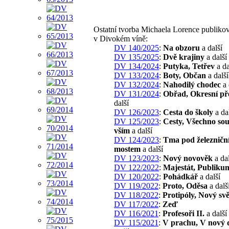
Ostatní tvorba Michaela Lorence publiko
v Divokém víně:
DV 140/2025
:
Na obzoru
a další
DV 135/2025
:
Dvě krajiny
a další
DV 134/2024
:
Putyka, Tetřev
a da
DV 133/2024
:
Boty, Občan
a další
DV 132/2024
:
Nahodilý chodec
a 
DV 131/2024
:
Obřad, Okresní př
další
DV 126/2023
:
Cesta do školy
a da
DV 125/2023
:
Cesty, Všechno souv
vším
a další
DV 124/2023
:
Tma pod železničn
mostem
a další
DV 123/2023
:
Nový novověk
a dal
DV 122/2022
:
Majestát, Publiku
DV 120/2022
:
Pohádkář
a další
DV 119/2022
:
Proto, Oděsa
a dalš
DV 118/2022
:
Protipóly, Nový svě
DV 117/2022
:
Zeď
DV 116/2021
:
Profesoři II.
a další
DV 115/2021
:
V prachu, V nový 