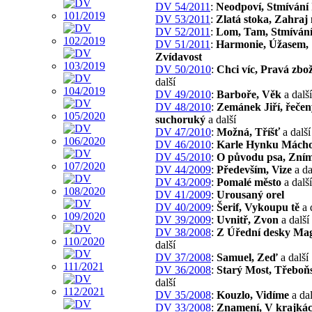
DV 54/2011
:
Neodpoví, Stmívání 
DV 53/2011
:
Zlatá stoka, Zahraj
DV 52/2011
:
Lom, Tam, Stmíván
DV 51/2011
:
Harmonie, Úžasem,
Zvídavost
DV 50/2010
:
Chci víc, Pravá zbo
další
DV 49/2010
:
Barboře, Věk
a další
DV 48/2010
:
Zemánek Jiří, řečen
suchoruký
a další
DV 47/2010
:
Možná, Tříšť
a další
DV 46/2010
:
Karle Hynku Mách
DV 45/2010
:
O původu psa, Zním
DV 44/2009
:
Především, Vize
a da
DV 43/2009
:
Pomalé město
a další
DV 41/2009
:
Urousaný orel
DV 40/2009
:
Šerif, Vykoupu tě
a 
DV 39/2009
:
Uvnitř, Zvon
a další
DV 38/2008
:
Z Úřední desky Mag
další
DV 37/2008
:
Samuel, Zeď
a další
DV 36/2008
:
Starý Most, Třebo
další
DV 35/2008
:
Kouzlo, Vidíme
a dal
DV 33/2008
:
Znamení, V krajká