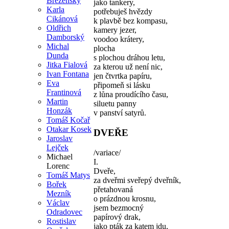
Březenský
jako tankery,
Karla
potřebuješ hvězdy
Cikánová
k plavbě bez kompasu,
Oldřich
kamery jezer,
Damborský
voodoo krátery,
Michal
plocha
Dunda
s plochou dráhou letu,
Jitka Fialová
za kterou už není nic,
Ivan Fontana
jen čtvrtka papíru,
Eva
připomeň si lásku
Frantinová
z lůna proudícího času,
Martin
siluetu panny
Honzák
v panství satyrů.
Tomáš Kočař
Otakar Kosek
DVEŘE
Jaroslav
Lejček
/variace/
Michael
I.
Lorenc
Dveře,
Tomáš Matys
za dveřmi sveřepý dveřník,
Bořek
přetahovaná
Mezník
o prázdnou krosnu,
Václav
jsem bezmocný
Odradovec
papírový drak,
Rostislav
jako pták za katem jdu,