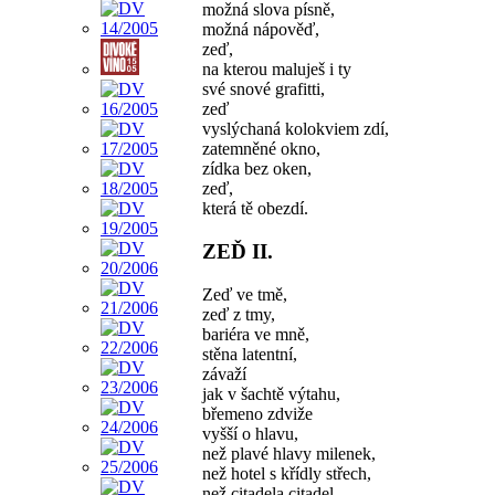
možná slova písně,
možná nápověď,
zeď,
na kterou maluješ i ty
své snové grafitti,
zeď
vyslýchaná kolokviem zdí,
zatemněné okno,
zídka bez oken,
zeď,
která tě obezdí.
ZEĎ II.
Zeď ve tmě,
zeď z tmy,
bariéra ve mně,
stěna latentní,
závaží
jak v šachtě výtahu,
břemeno zdviže
vyšší o hlavu,
než plavé hlavy milenek,
než hotel s křídly střech,
než citadela citadel,