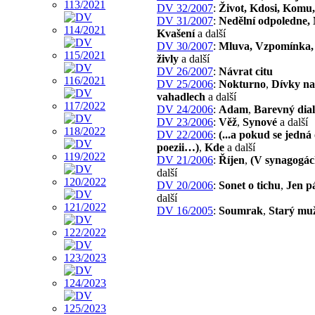
DV 32/2007
:
Život, Kdosi, Komu,
DV 31/2007
:
Nedělní odpoledne, 
Kvašení
a další
DV 30/2007
:
Mluva, Vzpomínka, Z
živly
a další
DV 26/2007
:
Návrat citu
DV 25/2006
:
Nokturno
,
Dívky na
vahadlech
a další
DV 24/2006
:
Adam
,
Barevný dia
DV 23/2006
:
Věž
,
Synové
a další
DV 22/2006
:
(...a pokud se jedná
poezii…)
,
Kde
a další
DV 21/2006
:
Říjen
,
(V synagogá
další
DV 20/2006
:
Sonet o tichu
,
Jen p
další
DV 16/2005
:
Soumrak
,
Starý mu