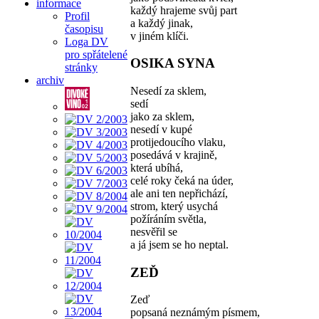
informace
každý hrajeme svůj part
Profil
a každý jinak,
časopisu
v jiném klíči.
Loga DV
pro spřátelené
OSIKA SYNA
stránky
archiv
Nesedí za sklem,
sedí
jako za sklem,
nesedí v kupé
protijedoucího vlaku,
posedává v krajině,
která ubíhá,
celé roky čeká na úder,
ale ani ten nepřichází,
strom, který usychá
požíráním světla,
nesvěřil se
a já jsem se ho neptal.
ZEĎ
Zeď
popsaná neznámým písmem,