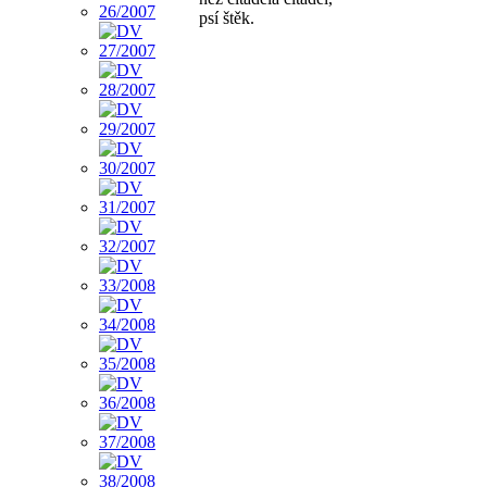
psí štěk.