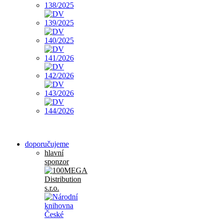
doporučujeme
hlavní
sponzor