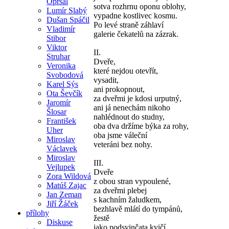
Opršal
sotva rozhrnu oponu oblohy,
Lumír Slabý
vypadne kostlivec kosmu.
Dušan Spáčil
Po levé straně záhlaví
Vladimír
galerie čekatelů na zázrak.
Stibor
Viktor
II.
Struhar
Dveře,
Veronika
které nejdou otevřít,
Svobodová
vysadit,
Karel Sýs
ani prokopnout,
Ota Ševčík
za dveřmi je kdosi urputný,
Jaromír
ani já nenechám nikoho
Šlosar
nahlédnout do studny,
František
oba dva držíme býka za rohy,
Uher
oba jsme váleční
Miroslav
veteráni bez nohy.
Václavek
Miroslav
III.
Vejlupek
Dveře
Zora Wildová
z obou stran vypoulené,
Matúš Zajac
za dveřmi plebej
Jan Zeman
s kachním žaludkem,
Jiří Žáček
bezhlavě mlátí do tympánů,
přílohy
žestě
Diskuse
jako podsvinčata kvičí,