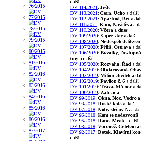
další
DV 114/2021
:
Ještě
DV 113/2021
:
Cern, Ucho
a další
DV 112/2021
:
Apartmá, Byt
a dal
DV 111/2021
:
Kam, Návštěva
a da
DV 110/2020
:
Včera a dnes
DV 109/2020
:
Super star
a další
DV 108/2020
:
Nedospělí delikven
DV 107/2020
:
Příliš, Ostrava
a dal
DV 106/2020
:
Bývalky, Dostupná
tmy
a další
DV 105/2020
:
Rozvaha, Řád
a dal
DV 104/2019
:
Obdarovaná, Oba
DV 103/2019
:
Milion chvilek
a dal
DV 102/2019
:
Pavilon č. 6
a další
DV 101/2019
:
Tráva, Má noc
a da
DV 100/2019
:
Zahrada
DV 99/2019
:
Okna, Noc, Vedro
a 
DV 98/2018
:
Ruské kolo
a další
DV 97/2018
:
Nohy slečny N.
a dal
DV 96/2018
:
Kam se nedozvoníš
DV 95/2018
:
Ráno, Mrak
a další
DV 93/2018
:
Voroněž, Cetelem
a 
DV 92/2017
:
Dotek, Klavírní kon
další