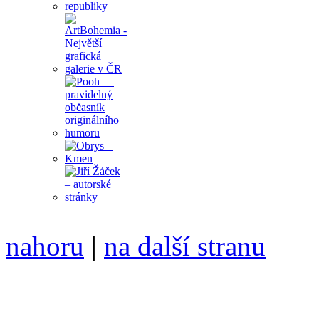
nahoru
|
na další stranu
Divoké víno 94/2018 vyšlo