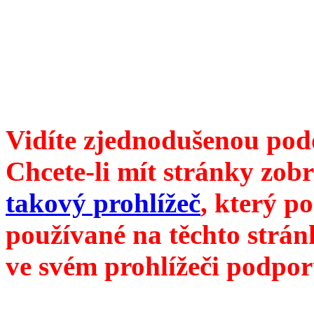
6099 /// samozvaný šéfreda
104 00 Praha 10, Hájek 88,
redakce@divokevino.cz
//
///
příští číslo Divokého v
Vidíte zjednodušenou pod
Chcete-li mít stránky zobr
takový prohlížeč
, který p
používané na těchto strán
ve svém prohlížeči podpor