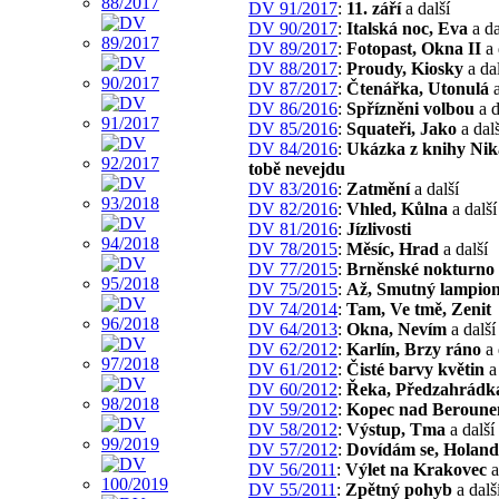
DV 91/2017
:
11. září
a další
DV 90/2017
:
Italská noc, Eva
a da
DV 89/2017
:
Fotopast, Okna II
a 
DV 88/2017
:
Proudy, Kiosky
a dal
DV 87/2017
:
Čtenářka, Utonulá
a
DV 86/2016
:
Spřízněni volbou
a d
DV 85/2016
:
Squateři, Jako
a dalš
DV 84/2016
:
Ukázka z knihy Nik
tobě nevejdu
DV 83/2016
:
Zatmění
a další
DV 82/2016
:
Vhled, Kůlna
a další
DV 81/2016
:
Jízlivosti
DV 78/2015
:
Měsíc, Hrad
a další
DV 77/2015
:
Brněnské nokturno
DV 75/2015
:
Až, Smutný lampio
DV 74/2014
:
Tam, Ve tmě, Zenit
DV 64/2013
:
Okna, Nevím
a další
DV 62/2012
:
Karlín, Brzy ráno
a 
DV 61/2012
:
Čisté barvy květin
a 
DV 60/2012
:
Řeka, Předzahrádk
DV 59/2012
:
Kopec nad Beroun
DV 58/2012
:
Výstup, Tma
a další
DV 57/2012
:
Dovídám se, Holand
DV 56/2011
:
Výlet na Krakovec
a
DV 55/2011
:
Zpětný pohyb
a dalš