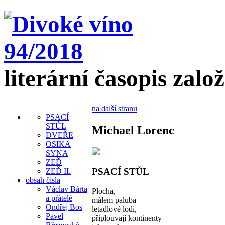
literární časopis zalo
na další stranu
PSACÍ
STŮL
Michael Lorenc
DVEŘE
OSIKA
SYNA
ZEĎ
PSACÍ STŮL
ZEĎ II.
obsah čísla
Václav Bárta
Plocha,
a přátelé
málem paluba
Ondřej Bos
letadlové lodi,
Pavel
připlouvají kontinenty