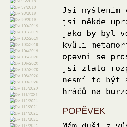
Jsi myšlením 
jsi někde upr
jako by byl v
kvůli metamor
opevni se pro
jsi zlato roz
nesmí to být 
hráčů na burz
POPĚVEK
Mám duši z vů