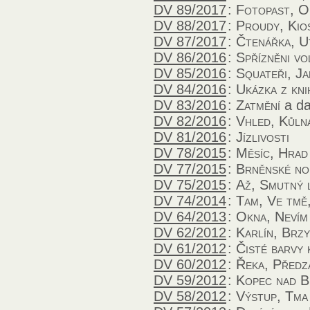
DV 89/2017
:
Fotopast, O
DV 88/2017
:
Proudy, Kio
DV 87/2017
:
Čtenářka, U
DV 86/2016
:
Spřízněni vo
DV 85/2016
:
Squateři, J
DV 84/2016
:
Ukázka z kni
DV 83/2016
:
Zatmění
a da
DV 82/2016
:
Vhled, Kůln
DV 81/2016
:
Jízlivosti
DV 78/2015
:
Měsíc, Hrad
DV 77/2015
:
Brněnské no
DV 75/2015
:
Až, Smutný 
DV 74/2014
:
Tam, Ve tmě,
DV 64/2013
:
Okna, Nevím
DV 62/2012
:
Karlín, Brz
DV 61/2012
:
Čisté barvy 
DV 60/2012
:
Řeka, Předz
DV 59/2012
:
Kopec nad 
DV 58/2012
:
Výstup, Tma