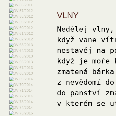
VLNY
Nedělej vlny,
když vane vít
nestavěj na p
když je moře 
zmatená bárka
z nevědomí do
do panství zm
v kterém se u