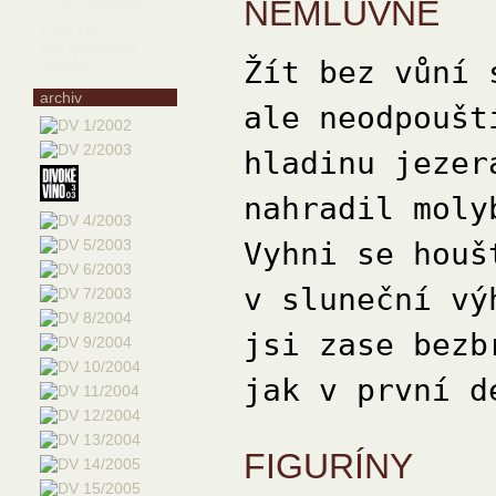
NEMLUVNĚ
Profil časopisu
Loga DV
pro spřátelené
Žít bez vůní 
stránky
archiv
ale neodpoušt
hladinu jezer
nahradil moly
Vyhni se houš
v sluneční vý
jsi zase bezb
jak v první d
FIGURÍNY