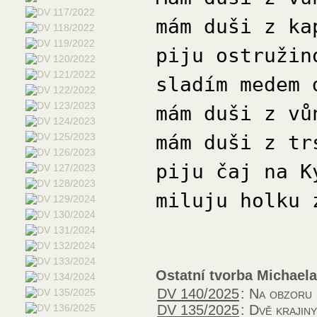
mám duši z ka
piju ostružin
sladím medem 
mám duši z vů
mám duši z tr
piju čaj na K
miluju holku 
Ostatní tvorba Michael
DV 140/2025
:
Na obzoru
DV 135/2025
:
Dvě krajiny