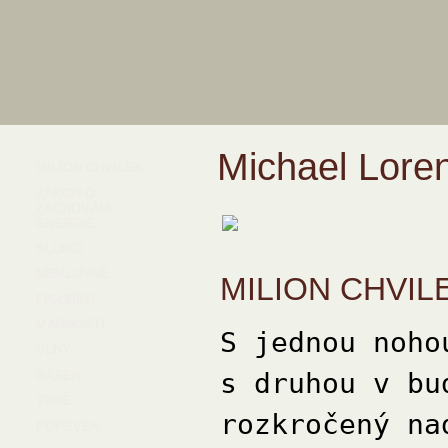
Michael Lore
MILION CHVILEK
ZÁKON O
ZACHOVÁNÍ
ENERGIE
SLUNCI
NEMLUVNĚ
MILION CHVIL
FIGURÍNY
MARNOSTI
S jednou noho
VLNY
s druhou v bu
BÁSEŇ
TOBĚ
rozkročený na
POPĚVEK