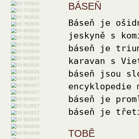
BÁSEŇ
Báseň je ošid
jeskyně s kom
báseň je triu
karavan s Vie
báseň jsou sl
encyklopedie 
báseň je prom
báseň je třet
TOBĚ