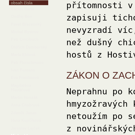
obsah čísla
přítomnosti v
Václav Bárta
zapisuji tich
Ondřej Bos
Pavel Březenský
nevyzradí víc
Michal Bystrov
Petr Cincibuch
než dušný chi
Oldřich Damborský
hostů z Hosti
Marta Ehlová
Petr Fleischmann
Ivan Fontana
ZÁKON O ZAC
Eva Frantinová
Magdaléna
Neprahnu po k
Hlaváčová
Martin Honzák
hmyzožravých 
Anna Chabrová
Zdeněk Janas
netoužím po s
Hana Kupčíková
z novinářskýc
Jaroslav Lejček