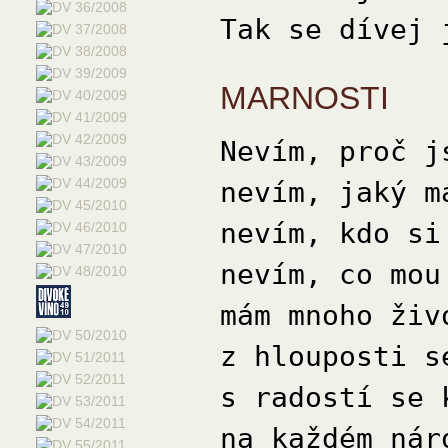
Tak se dívej 
MARNOSTI
Nevím, proč j
nevím, jaký m
nevím, kdo si
nevím, co mou
mám mnoho živ
z hlouposti s
s radostí se 
na každém nár