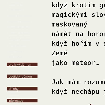
když krotím g
Karel Sýs
Ota Ševčík
magickými slo
Irena Topinková
Magda Toulová
maskovaný
František Uher
námět na horo
Šárka Váchová
Štěpán Votoček
když hořím v 
Zora Wildová
Země
Jan Zeman
Jiří Žáček
jako meteor…
erotický démon
Luboš Y Koláček
poetický démon
Jak mám rozum
Oldřich Hostaša
přílohy
když nechápu 
Diskuse
informace