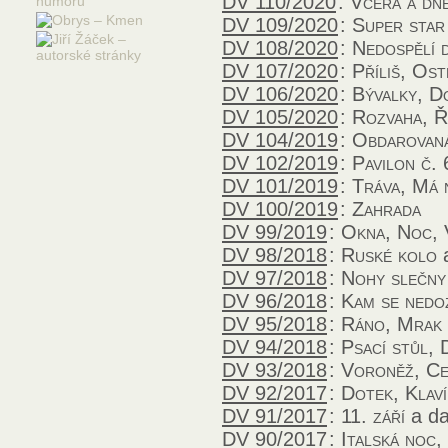
DV 110/2020
:
Včera a dn
DV 109/2020
:
Super star
DV 108/2020
:
Nedospělí d
DV 107/2020
:
Příliš, Ost
DV 106/2020
:
Bývalky, D
DV 105/2020
:
Rozvaha, Ř
DV 104/2019
:
Obdarovan
DV 102/2019
:
Pavilon č. 
DV 101/2019
:
Tráva, Má 
DV 100/2019
:
Zahrada
DV 99/2019
:
Okna, Noc,
DV 98/2018
:
Ruské kolo
a
DV 97/2018
:
Nohy slečny
DV 96/2018
:
Kam se nedo
DV 95/2018
:
Ráno, Mrak
DV 94/2018
:
Psací stůl, 
DV 93/2018
:
Voroněž, Ce
DV 92/2017
:
Dotek, Klaví
DV 91/2017
:
11. září
a da
DV 90/2017
:
Italská noc,