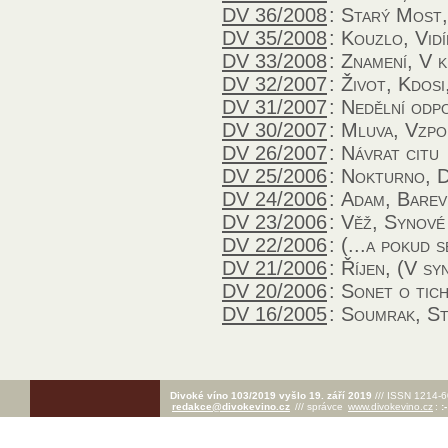
DV 36/2008
:
Starý Most
DV 35/2008
:
Kouzlo, Vid
DV 33/2008
:
Znamení, V 
DV 32/2007
:
Život, Kdosi
DV 31/2007
:
Nedělní odpo
DV 30/2007
:
Mluva, Vzpom
DV 26/2007
:
Návrat citu
DV 25/2006
:
Nokturno
,
D
DV 24/2006
:
Adam
,
Barev
DV 23/2006
:
Věž
,
Synové
DV 22/2006
:
(...a pokud 
DV 21/2006
:
Říjen
,
(V sy
DV 20/2006
:
Sonet o tic
DV 16/2005
:
Soumrak
,
St
Divoké víno 103/2019 vyšlo 19. září 2019
/// ISSN 1214-6
redakce@divokevino.cz
/// správce
www.divokevino.cz
:
:-