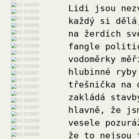
Lidi jsou nez
každý si dělá
na žerdích sv
fangle politi
vodoměrky měř
hlubinné ryby
třešnička na 
zakládá stavb
hlavně, že js
vesele pozurá
že to nejsou 