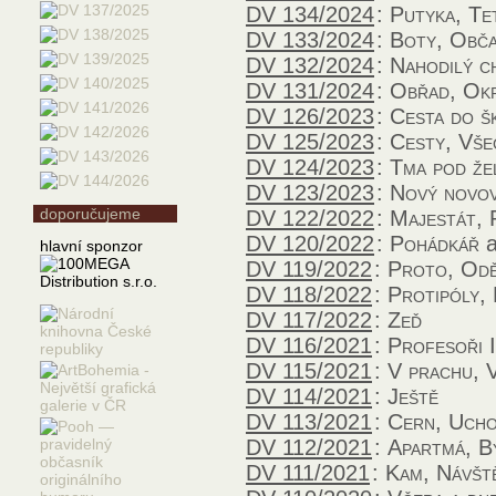
DV 134/2024
:
Putyka, Te
DV 133/2024
:
Boty, Obč
DV 132/2024
:
Nahodilý c
DV 131/2024
:
Obřad, Okr
DV 126/2023
:
Cesta do š
DV 125/2023
:
Cesty, Všec
DV 124/2023
:
Tma pod že
DV 123/2023
:
Nový novo
doporučujeme
DV 122/2022
:
Majestát, 
DV 120/2022
:
Pohádkář
a
hlavní sponzor
DV 119/2022
:
Proto, Od
DV 118/2022
:
Protipóly,
DV 117/2022
:
Zeď
DV 116/2021
:
Profesoři I
DV 115/2021
:
V prachu, 
DV 114/2021
:
Ještě
DV 113/2021
:
Cern, Uch
DV 112/2021
:
Apartmá, B
DV 111/2021
:
Kam, Návšt