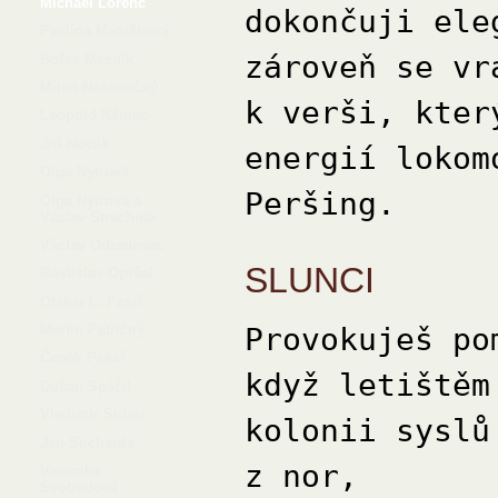
Michael Lorenc
dokončuji ele
Pavlína Matušková
zároveň se vr
Bořek Mezník
Milan Nakonečný
k verši, kter
Leopold Němec
Jiří Novák
energií lokom
Olga Nytrová
Peršing.
Olga Nytrová a
Václav Strachota
Václav Odradovec
SLUNCI
Rostislav Opršal
Otakar L. Pasíř
Martin Patřičný
Provokuješ po
Čeněk Pekař
když letištěm
Dušan Spáčil
Vladimír Stibor
kolonii syslů
Jan Sucharda
z nor,
Veronika
Svobodová