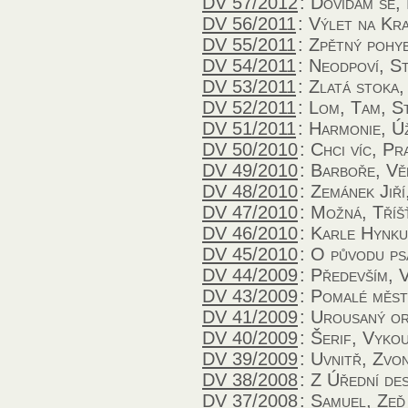
DV 57/2012
:
Dovídám se,
DV 56/2011
:
Výlet na Kr
DV 55/2011
:
Zpětný pohy
DV 54/2011
:
Neodpoví, St
DV 53/2011
:
Zlatá stoka,
DV 52/2011
:
Lom, Tam, St
DV 51/2011
:
Harmonie, Ú
DV 50/2010
:
Chci víc, Pr
DV 49/2010
:
Barboře, Vě
DV 48/2010
:
Zemánek Jiří
DV 47/2010
:
Možná, Tříš
DV 46/2010
:
Karle Hynk
DV 45/2010
:
O původu psa
DV 44/2009
:
Především, V
DV 43/2009
:
Pomalé měs
DV 41/2009
:
Urousaný or
DV 40/2009
:
Šerif, Vyko
DV 39/2009
:
Uvnitř, Zvo
DV 38/2008
:
Z Úřední de
DV 37/2008
:
Samuel, Zeď