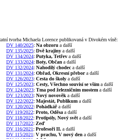
tatní tvorba Michaela Lorence publikovaná v Divokém víně:
DV 140/2025
:
Na obzoru
a další
DV 135/2025
:
Dvě krajiny
a další
DV 134/2024
:
Putyka, Tetřev
a další
DV 133/2024
:
Boty, Občan
a další
DV 132/2024
:
Nahodilý chodec
a další
DV 131/2024
:
Obřad, Okresní přebor
a další
DV 126/2023
:
Cesta do školy
a další
DV 125/2023
:
Cesty, Všechno souvisí se vším
a další
DV 124/2023
:
Tma pod železničním mostem
a další
DV 123/2023
:
Nový novověk
a další
DV 122/2022
:
Majestát, Publikum
a další
DV 120/2022
:
Pohádkář
a další
DV 119/2022
:
Proto, Oděsa
a další
DV 118/2022
:
Protipóly, Nový svět
a další
DV 117/2022
:
Zeď
DV 116/2021
:
Profesoři II.
a další
DV 115/2021
:
V prachu, V nový den
a další