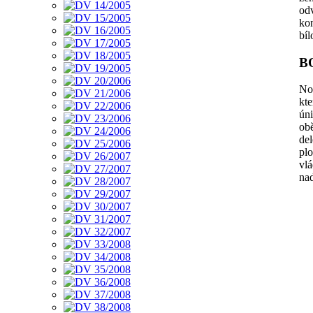
od
ko
bíl
B
No
kte
úni
ob
del
pl
vl
na