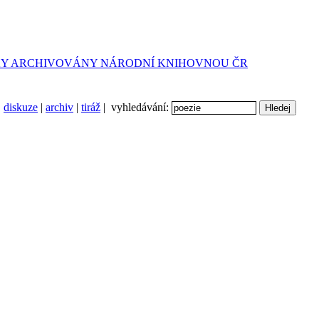
diskuze
|
archiv
|
tiráž
| vyhledávání: