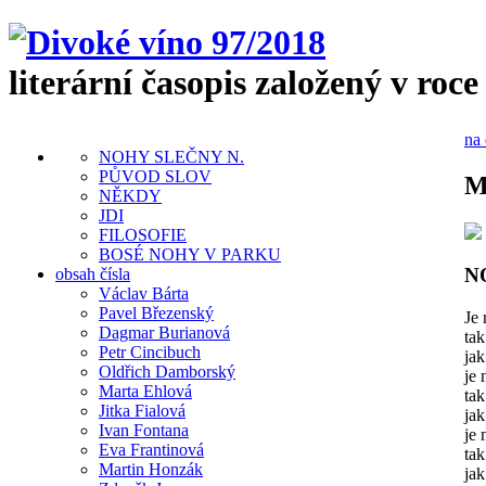
literární časopis založený v roce
na 
NOHY SLEČNY N.
PŮVOD SLOV
M
NĚKDY
JDI
FILOSOFIE
BOSÉ NOHY V PARKU
N
obsah čísla
Václav Bárta
Pavel Březenský
Je 
Dagmar Burianová
ta
Petr Cincibuch
jak
Oldřich Damborský
je 
Marta Ehlová
tak
Jitka Fialová
jak
Ivan Fontana
je 
Eva Frantinová
tak
Martin Honzák
jak