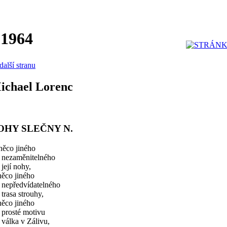
 1964
další stranu
ichael Lorenc
OHY SLEČNY N.
něco jiného
k nezaměnitelného
 její nohy,
něco jiného
 nepředvídatelného
 trasa strouhy,
něco jiného
 prosté motivu
 válka v Zálivu,