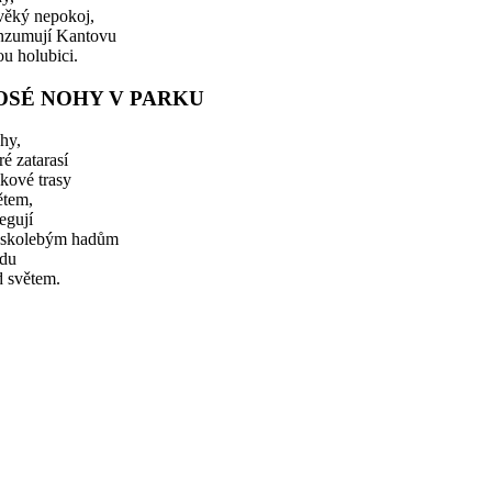
věký nepokoj,
nzumují Kantovu
ou holubici.
OSÉ NOHY V PARKU
hy,
ré zatarasí
kové trasy
ětem,
egují
oskolebým hadům
ádu
d světem.