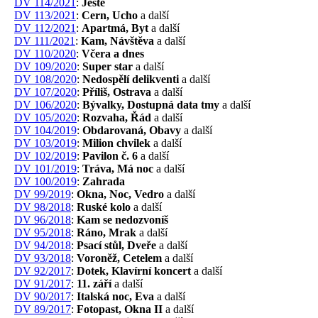
DV 114/2021
:
Ještě
DV 113/2021
:
Cern, Ucho
a další
DV 112/2021
:
Apartmá, Byt
a další
DV 111/2021
:
Kam, Návštěva
a další
DV 110/2020
:
Včera a dnes
DV 109/2020
:
Super star
a další
DV 108/2020
:
Nedospělí delikventi
a další
DV 107/2020
:
Příliš, Ostrava
a další
DV 106/2020
:
Bývalky, Dostupná data tmy
a další
DV 105/2020
:
Rozvaha, Řád
a další
DV 104/2019
:
Obdarovaná, Obavy
a další
DV 103/2019
:
Milion chvilek
a další
DV 102/2019
:
Pavilon č. 6
a další
DV 101/2019
:
Tráva, Má noc
a další
DV 100/2019
:
Zahrada
DV 99/2019
:
Okna, Noc, Vedro
a další
DV 98/2018
:
Ruské kolo
a další
DV 96/2018
:
Kam se nedozvoníš
DV 95/2018
:
Ráno, Mrak
a další
DV 94/2018
:
Psací stůl, Dveře
a další
DV 93/2018
:
Voroněž, Cetelem
a další
DV 92/2017
:
Dotek, Klavírní koncert
a další
DV 91/2017
:
11. září
a další
DV 90/2017
:
Italská noc, Eva
a další
DV 89/2017
:
Fotopast, Okna II
a další