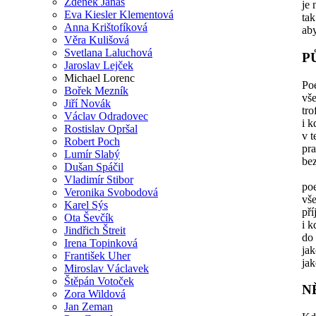
Zdeněk Janas
je 
Eva Kiesler Klementová
ta
Anna Krištofíková
aby
Věra Kulišová
Svetlana Laluchová
P
Jaroslav Lejček
Michael Lorenc
Poe
Bořek Mezník
vše
Jiří Novák
tro
Václav Odradovec
i k
Rostislav Opršal
v t
Robert Poch
pr
Lumír Slabý
be
Dušan Spáčil
Vladimír Stibor
poe
Veronika Svobodová
vše
Karel Sýs
pří
Ota Ševčík
i k
Jindřich Štreit
do
Irena Topinková
jak
František Uher
ja
Miroslav Václavek
Štěpán Votoček
N
Zora Wildová
Jan Zeman