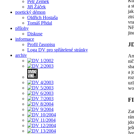
Kd
Petr Zemek
a s
Jiří Žáček
jak
poetický démon
ztr
Oldřich Hostaša
vr
Tomáš Přidal
Ně
přílohy
jin
Diskuse
informace
J
Profil časopisu
Loga DV pro spřátelené stránky
archiv
Ar
nič
sba
a j
roz
uzl
wob
F
Za
rán
jdo
ješ
žen