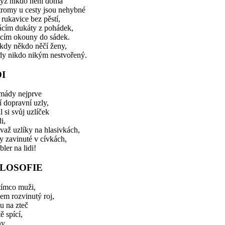
yž nikdo není doma
tromy u cesty jsou nehybné
 rukavice bez pěstí,
ácím dukáty z pohádek,
acím okouny do sádek.
kdy někdo něčí ženy,
dy nikdo nikým nestvořený.
DI
mády nejprve
í dopravní uzly,
l si svůj uzlíček
di,
važ uzlíky na hlasivkách,
y zavinuté v cívkách,
ler na lidi!
ILOSOFIE
tímco muži,
em rozvinutý roj,
u na zteč
tě spící,
y,