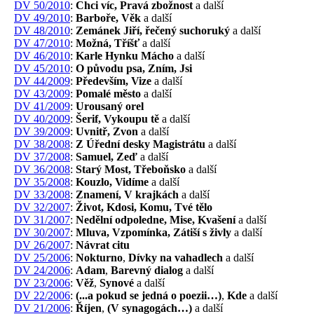
DV 50/2010
:
Chci víc, Pravá zbožnost
a další
DV 49/2010
:
Barboře, Věk
a další
DV 48/2010
:
Zemánek Jiří, řečený suchoruký
a další
DV 47/2010
:
Možná, Tříšť
a další
DV 46/2010
:
Karle Hynku Mácho
a další
DV 45/2010
:
O původu psa, Zním, Jsi
DV 44/2009
:
Především, Vize
a další
DV 43/2009
:
Pomalé město
a další
DV 41/2009
:
Urousaný orel
DV 40/2009
:
Šerif, Vykoupu tě
a další
DV 39/2009
:
Uvnitř, Zvon
a další
DV 38/2008
:
Z Úřední desky Magistrátu
a další
DV 37/2008
:
Samuel, Zeď
a další
DV 36/2008
:
Starý Most, Třeboňsko
a další
DV 35/2008
:
Kouzlo, Vidíme
a další
DV 33/2008
:
Znamení, V krajkách
a další
DV 32/2007
:
Život, Kdosi, Komu, Tvé tělo
DV 31/2007
:
Nedělní odpoledne, Mise, Kvašení
a další
DV 30/2007
:
Mluva, Vzpomínka, Zátiší s živly
a další
DV 26/2007
:
Návrat citu
DV 25/2006
:
Nokturno
,
Dívky na vahadlech
a další
DV 24/2006
:
Adam
,
Barevný dialog
a další
DV 23/2006
:
Věž
,
Synové
a další
DV 22/2006
:
(...a pokud se jedná o poezii…)
,
Kde
a další
DV 21/2006
:
Říjen
,
(V synagogách…)
a další