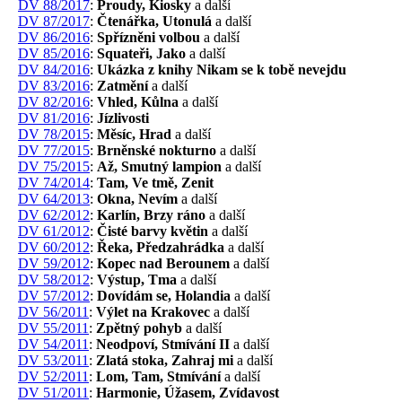
DV 88/2017
:
Proudy, Kiosky
a další
DV 87/2017
:
Čtenářka, Utonulá
a další
DV 86/2016
:
Spřízněni volbou
a další
DV 85/2016
:
Squateři, Jako
a další
DV 84/2016
:
Ukázka z knihy Nikam se k tobě nevejdu
DV 83/2016
:
Zatmění
a další
DV 82/2016
:
Vhled, Kůlna
a další
DV 81/2016
:
Jízlivosti
DV 78/2015
:
Měsíc, Hrad
a další
DV 77/2015
:
Brněnské nokturno
a další
DV 75/2015
:
Až, Smutný lampion
a další
DV 74/2014
:
Tam, Ve tmě, Zenit
DV 64/2013
:
Okna, Nevím
a další
DV 62/2012
:
Karlín, Brzy ráno
a další
DV 61/2012
:
Čisté barvy květin
a další
DV 60/2012
:
Řeka, Předzahrádka
a další
DV 59/2012
:
Kopec nad Berounem
a další
DV 58/2012
:
Výstup, Tma
a další
DV 57/2012
:
Dovídám se, Holandia
a další
DV 56/2011
:
Výlet na Krakovec
a další
DV 55/2011
:
Zpětný pohyb
a další
DV 54/2011
:
Neodpoví, Stmívání II
a další
DV 53/2011
:
Zlatá stoka, Zahraj mi
a další
DV 52/2011
:
Lom, Tam, Stmívání
a další
DV 51/2011
:
Harmonie, Úžasem, Zvídavost