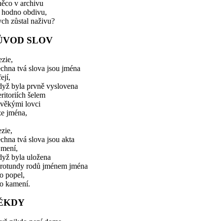
něco v archivu
k hodno obdivu,
ch zůstal naživu?
ŮVOD SLOV
zie,
chna tvá slova jsou jména
fejí,
dyž byla prvně vyslovena
eritoriích šelem
avěkými lovci
ze jména,
zie,
chna tvá slova jsou akta
jmení,
dyž byla uložena
 rotundy rodů jménem jména
o popel,
ko kamení.
ĚKDY