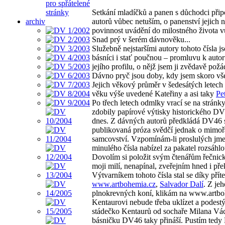
pro spřátelené
stránky
Setkání mladíčků a panen s důchodci přip
archiv
autorů vůbec netuším, o panenství jejich 
povinnost uvádění do milostného života v
Snad prý v šerém dávnověku...
Služebně nejstaršími autory tohoto čísla j
básníci i stať poučnou – promluvu k aut
jejího profilu, o nějž jsem ji zvědavě požá
Dávno pryč jsou doby, kdy jsem skoro vš
Jejich věkový průměr v šedesátých letech
věku výše uvedené Kateřiny a asi taky
Pe
Po třech letech odmlky vrací se na strán
zdobily papírové výtisky historického DV
dnes. Z dávných autorů předkládá DV46
publikovaná próza svědčí jednak o mimořá
samcovství. Vzpomínám-li proslulých jmen
minulého čísla nabízel za pakatel rozsáh
Dovolím si položit svým čtenářům řečnick
moji milí, nenapínal, zveřejním hned i př
Výtvarníkem tohoto čísla stal se díky přít
www.artbohemia.cz
,
Salvador Dalí
. Z je
plnokrevných koní, klikám na www.artbohe
Kentaurovi nebude třeba uklízet a podestý
stádečko Kentaurů od sochaře Milana Vách
básničku DV46 taky přináší. Pustím tedy 