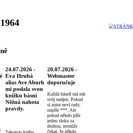
 1964
ně
24.07.2026 -
20.07.2026 -
é
Eva Hrubá
Webmaster
alias Ave Aburh
doporučuje
mi poslala svou
Každá báseň má mít
knížku básní
svůj nadpis. Pokud
Něžná nahota
si autor neví rady,
pravdy.
napíše ***. Ale
pokud někdo píše
jednu sloku za
druhou, nemůže
a
čekat, že někdo
Takovou knihu