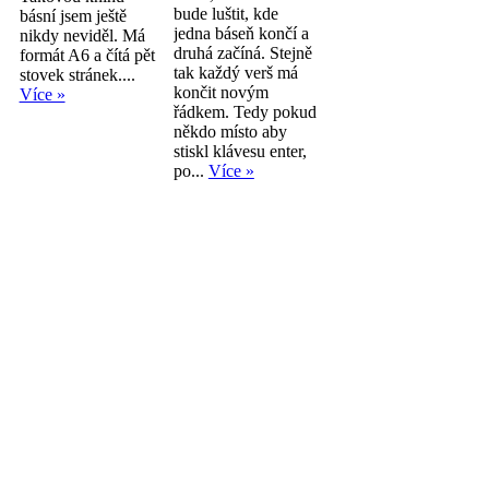
bude luštit, kde
básní jsem ještě
jedna báseň končí a
nikdy neviděl. Má
druhá začíná. Stejně
formát A6 a čítá pět
tak každý verš má
stovek stránek....
končit novým
Více »
řádkem. Tedy pokud
někdo místo aby
stiskl klávesu enter,
po...
Více »