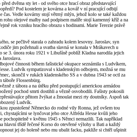
 - před dvěma sty let - od svého otce hrací obraz představující
opředí? Pod kostelem je kovárna a kovář v ní pracující odbijí
e čas. Vedle kovárny stojí větrný mlýn, jehož kolo se také každou
ím rohu olejové malby nad podpisem malíře stojí kamenný kříž a na
zřejmě rok vzniku hracího obrazu s hodinami. Marie Terezie právě
ho, se pečlivě starala o zahradu kolem lesovny. Jaroslav, syn
. Rodiče jim požehnali a svatba slavná se konala v Mrákavech u
se 3. února roku 1921 v Libušíně poblíž Kladna narodila jejich
a Jaroslava.
odbojové činnosti během fašistické okupace seznámila s Ludvíkem,
 Hesse. Ludvík sympatizoval s kladenským odbojem, možná se mu
Němec, skončil v rukách kladenského SS a v dubna 1943 se octl za
 táboře Flossenbürg.
 vězně z tábora a na útěku před postupující americkou armádou
ožený pochod smrti dostihli a vězně osvobodili. Fašisty pokosili
řestávajíce přitom žvýkat a žmoulat mezi rty doutníky. Aspoň tak
obozený Ludvík.
válkou zpustošené Německo do rodné vily Ronna, jež ovšem tou
, chystajícími se lynčovat jeho otce Alfréda Hesse kvůli jeho
pochopitelně v květnu 1945 s Němci nemazlili. Tak například
a hlavní třídě řečené Korso do otevřené výlohy u Bati a každý
pnout jej do holeně nebo mu ubalit facku, pakliže si chtěl ušpinit