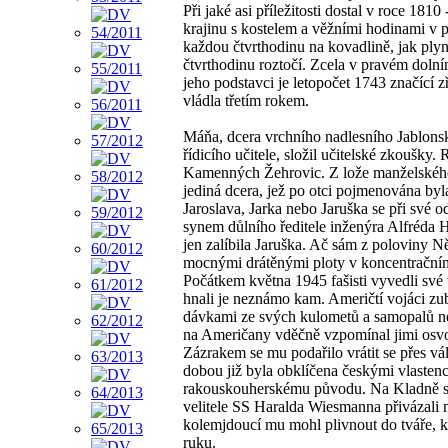
Při jaké asi příležitosti dostal v roce 1810
krajinu s kostelem a věžními hodinami v p
každou čtvrthodinu na kovadlině, jak plyn
čtvrthodinu roztočí. Zcela v pravém doln
jeho podstavci je letopočet 1743 značící 
vládla třetím rokem.
Máňa, dcera vrchního nadlesního Jablonské
řídicího učitele, složil učitelské zkoušky
Kamenných Žehrovic. Z lože manželského 
jediná dcera, jež po otci pojmenována byl
Jaroslava, Jarka nebo Jaruška se při své 
synem důlního ředitele inženýra Alfréda
jen zalíbila Jaruška. Ač sám z poloviny 
mocnými drátěnými ploty v koncentračním
Počátkem května 1945 fašisti vyvedli své
hnali je neznámo kam. Američtí vojáci zub
dávkami ze svých kulometů a samopalů nep
na Američany vděčně vzpomínal jimi osv
Zázrakem se mu podařilo vrátit se přes 
dobou již byla obklíčena českými vlastenci
rakouskouherskému původu. Na Kladně se 
velitele SS Haralda Wiesmanna přivázali n
kolemjdoucí mu mohl plivnout do tváře, ko
ruku.