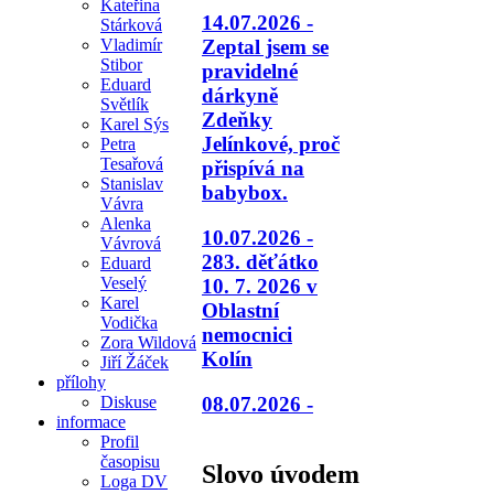
Kateřina
14.07.2026 -
Stárková
Vladimír
Zeptal jsem se
Stibor
pravidelné
Eduard
dárkyně
Světlík
Zdeňky
Karel Sýs
Jelínkové, proč
Petra
Tesařová
přispívá na
Stanislav
babybox.
Vávra
Alenka
10.07.2026 -
Vávrová
283. děťátko
Eduard
Veselý
10. 7. 2026 v
Karel
Oblastní
Vodička
nemocnici
Zora Wildová
Kolín
Jiří Žáček
přílohy
08.07.2026 -
Diskuse
informace
Profil
časopisu
Slovo úvodem
Loga DV