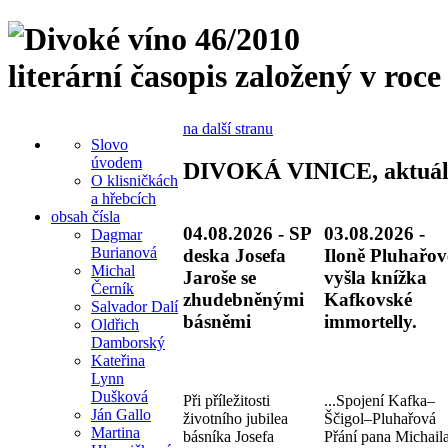
literární časopis založený v roce
na další stranu
Slovo
úvodem
DIVOKÁ VINICE, aktuál
O klisničkách
a hřebcích
obsah čísla
04.08.2026 - SP
03.08.2026 -
Dagmar
Burianová
deska Josefa
Iloně Pluhařov
Michal
Jaroše se
vyšla knížka
Černík
zhudebněnými
Kafkovské
Salvador Dalí
básněmi
immortelly.
Oldřich
Damborský
Kateřina
Lynn
Dušková
Při příležitosti
...Spojení Kafka–
Ján Gallo
životního jubilea
Ščigol–Pluhařová
Martina
básníka Josefa
Přání pana Michail