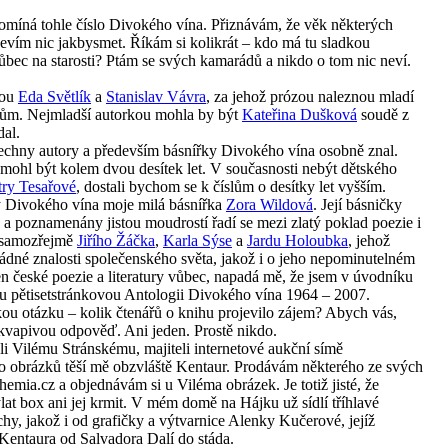
omíná tohle číslo Divokého vína. Přiznávám, že věk některých
nevím nic jakbysmet. Říkám si kolikrát – kdo má tu sladkou
ůbec na starosti? Ptám se svých kamarádů a nikdo o tom nic neví.
sou
Eda Světlík
a
Stanislav Vávra
, za jehož prózou naleznou mladí
orům. Nejmladší autorkou mohla by být
Kateřina Dušková
soudě z
dal.
echny autory a především básnířky Divokého vína osobně znal.
 mohl být kolem dvou desítek let. V současnosti nebýt dětského
try Tesařové
, dostali bychom se k číslům o desítky let vyšším.
ky Divokého vína moje milá básnířka
Zora Wildová
. Její básničky
 a poznamenány jistou moudrostí řadí se mezi zlatý poklad poezie i
 samozřejmě
Jiřího Žáčka
,
Karla Sýse
a
Jardu Holoubka
, jehož
dné znalosti společenského světa, jakož i o jeho nepominutelném
 české poezie a literatury vůbec, napadá mě, že jsem v úvodníku
lou pětisetstránkovou Antologii Divokého vína 1964 – 2007.
ou otázku – kolik čtenářů o knihu projevilo zájem? Abych vás,
ekvapivou odpověď. Ani jeden. Prostě nikdo.
eli Vilému Stránskému, majiteli internetové aukční símě
ho obrázků těší mě obzvláště Kentaur. Prodávám některého ze svých
mia.cz a objednávám si u Viléma obrázek. Je totiž jisté, že
lat box ani jej krmit. V mém domě na Hájku už sídlí tříhlavé
y, jakož i od grafičky a výtvarnice Alenky Kučerové, jejíž
Kentaura od Salvadora Dalí do stáda.