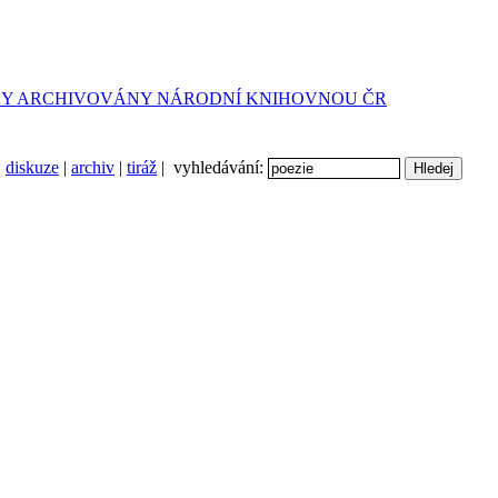
diskuze
|
archiv
|
tiráž
| vyhledávání: