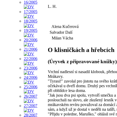
L. H.
Alena Kučerová
Salvador Dalí
Milan Vácha
O klisničkách a hřebcích
(Úryvek z připravované knížky)
Vrchní nadlesní si nasadil klobouk, přeho
Mrákavy.
"Tyrasi!" zavolal pro jistotu na svého kr
očekával u dveří domu. Druhý pes vrchní
při obhlídce lesa doma.
"Jak jsou dva psi spolu, vytvoří smečku a
poslouchali na slovo, ale zkušený lesník v
mrákavském revíru považoval za domácí zví
sám, a když už je dostal v neděli na talíř
"Přijdu v poledne, Maruško," ohlásil sv