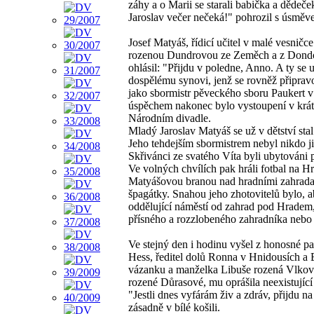
záhy a o Marii se starali babička a děde
Jaroslav večer nečeká!" pohrozil s úsměv
Josef Matyáš, řídicí učitel v malé vesnič
rozenou Dundrovou ze Zeměch a z Dondoiru
ohlásil: "Přijdu v poledne, Anno. A ty se 
dospělému synovi, jenž se rovněž připravo
jako sbormistr pěveckého sboru Paukert v
úspěchem nakonec bylo vystoupení v krát
Národním divadle.
Mladý Jaroslav Matyáš se už v dětství st
Jeho tehdejším sbormistrem nebyl nikdo ji
Skřivánci ze svatého Víta byli ubytováni 
Ve volných chvílích pak hráli fotbal na
Matyášovou branou nad hradními zahradam
špagátky. Snahou jeho zhotovitelů bylo, ab
oddělující náměstí od zahrad pod Hradem, 
přísného a rozzlobeného zahradníka nebo 
Ve stejný den i hodinu vyšel z honosné p
Hess, ředitel dolů Ronna v Hnidousích a 
vázanku a manželka Libuše rozená Vlkov
rozené Důrasové, mu oprášila neexistující
"Jestli dnes vyfárám živ a zdráv, přijdu na
zásadně v bílé košili.