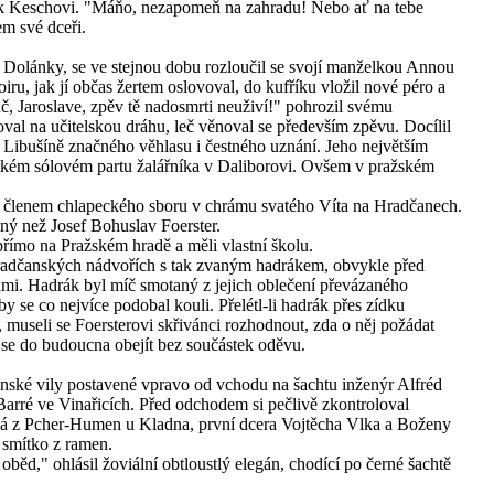
ček Keschovi. "Máňo, nezapomeň na zahradu! Nebo ať na tebe
em své dceři.
ce Dolánky, se ve stejnou dobu rozloučil se svojí manželkou Annou
, jak jí občas žertem oslovoval, do kufříku vložil nové péro a
uč, Jaroslave, zpěv tě nadosmrti neuživí!" pohrozil svému
val na učitelskou dráhu, leč věnoval se především zpěvu. Docílil
 Libušíně značného věhlasu i čestného uznání. Jeho největším
kém sólovém partu žalářníka v Daliborovi. Ovšem v pražském
al členem chlapeckého sboru v chrámu svatého Víta na Hradčanech.
ný než Josef Bohuslav Foerster.
přímo na Pražském hradě a měli vlastní školu.
 Hradčanských nádvořích s tak zvaným hadrákem, obvykle před
i. Hadrák byl míč smotaný z jejich oblečení převázaného
y se co nejvíce podobal kouli. Přelétl-li hadrák přes zídku
museli se Foersterovi skřivánci rozhodnout, zda o něj požádat
se do budoucna obejít bez součástek oděvu.
anské vily postavené vpravo od vchodu na šachtu inženýr Alfréd
Barré ve Vinařicích. Před odchodem si pečlivě zkontroloval
á z Pcher-Humen u Kladna, první dcera Vojtěcha Vlka a Boženy
 smítko z ramen.
 oběd," ohlásil žoviální obtloustlý elegán, chodící po černé šachtě