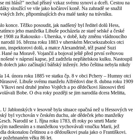
 se mi hlásí!" nechal přísný vzkaz svému synovi a dceři. Cestou na
nědáky sloužící ve vile jako kočároví koně. Na zahradě se snažil
vských želv, připomínajících dva malé tanky na trávníku.
lo konce. Těžko posoudit, jak nadšený byl ředitel dolů Hess,
tímco jeho manželka Libuše pocházela ze staré selské a české
roce 1908 za Rakousko - Uherska, v době, kdy změnu vládnoucího
se narodil 16. března roku 1883 v uherském Mecsekszabolcs otci
nn, inspektorovi dolů, a matce Alexandrině, též psané Suzi
z Hané na Moravě. Vojančil a bojoval ještě před první světovou
e nošené v náprsní kapse, jež zadržela nepřátelskou kulku. Nastoupil
dolech jako začínající báňský inženýr. Jeho čeština nebyla nikdy
a 14. února roku 1885 ve statku čp. 8 v obci Pchery – Humny otci
Důrasové. Libuše svému manželu Alfrédovi dne 8. dubna roku 1909
 Vlkovi nesl druhé jméno Vojtěch a po dědečkovi Jánosovi třetí
lávali Bobe. O dva roky později se jim narodila dcera Melitta,
ci. U Jablonských v lesovně byla situace opačná než u Hessových ve
onský byl vychován v českém duchu, ale dědeček jeho manželky
sch. Narodil se 1. října roku 1783, tři roky po smrti Marie
ským nadlesním a s manželkou vychovávali vnučku Marii, jež
la dokonalou češtinou a o dědouškovi psala jako o Františkovi.
 v požehnaném věku 86 let.