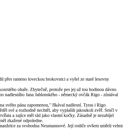
dil přes rameno loveckou brokovnici a vyšel ze staré lesovny
átkosrstého ohaře. Zbytečně, protože pes jej už tou hodinou dávno
ho nadlesního Jana Jablonského - německý ovčák Rigo - zůstával
 na svého pána zapomenou," říkával nadlesní. Tyras i Rigo
ěděl své a rozhodně nechtěl, aby vyplašili jakoukoli zvěř. Srnčí v
řata a zajíce měl rád jako vlastní kočky. Zásadně je nezabíjel
i, měl zkažené odpoledne.
é manželce za svobodna Neumannové. Její rodiče ovšem umřeli velmi