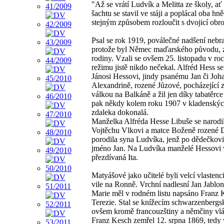
"Až se vrátí Ludvík a Melitta ze školy, ať
šachtu se stavil ve stáji a poplácal oba h
stejným způsobem rozloučit s dvojicí obro
Psal se rok 1919, poválečné nadšení nebra
protože byl Němec maďarského původu, za
rodiny. Vzali se ovšem 25. listopadu v 
režimu jistě nikdo nečekal. Alfréd Hess 
Jánosi Hessovi, jindy psanému Jan či Joha
Alexandrině, rozené Jůzové, pocházející 
válkou na Balkáně a žil jen díky tabatěrc
pak někdy kolem roku 1907 v kladenských 
zdaleka dokonalá.
Manželka Alfréda Hesse Libuše se narodil
Vojtěchu Vlkovi a matce Boženě rozené 
porodila syna Ludvíka, jenž po dědečkovi
jméno Jan. Na Ludvíka manželé Hessovi vo
přezdívaná Ita.
Matyášové jako učitelé byli velcí vlasten
vile na Ronně. Vrchní nadlesní Jan Jabl
Marie měl v rodném listu napsáno Franz Ke
Terezie. Stal se knížecím schwarzenberg
ovšem kromě francouzštiny a němčiny vlád
Franz Kesch zemřel 12. srpna 1869, tedy