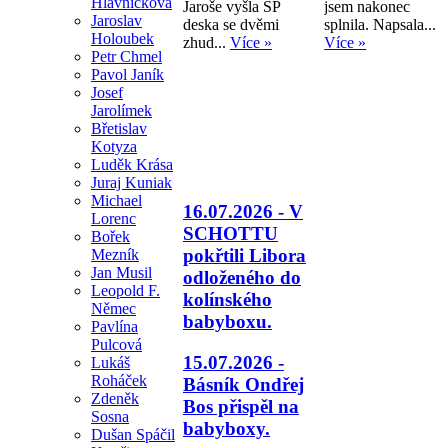
Hlavničková
Jaroše vyšla SP
jsem nakonec
Jaroslav
deska se dvěmi
splnila. Napsala...
Holoubek
zhud...
Více »
Více »
Petr Chmel
Pavol Janík
Josef
Jarolímek
Břetislav
Kotyza
Luděk Krása
Juraj Kuniak
Michael
16.07.2026 - V
Lorenc
SCHOTTU
Bořek
pokřtili Libora
Mezník
Jan Musil
odloženého do
Leopold F.
kolínského
Němec
babyboxu.
Pavlína
Pulcová
15.07.2026 -
Lukáš
Roháček
Básník Ondřej
Zdeněk
Bos přispěl na
Sosna
babyboxy.
Dušan Spáčil