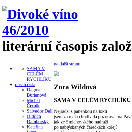
literární časopis zalo
na další stranu
SAMA V
CELÉM
RYCHLÍKU
obsah čísla
Zora Wildová
Dagmar
Burianová
SAMA V CELÉM RYCHLÍKU
Michal
Černík
Salvador Dalí
Nejradši s panenkou na lokti
Oldřich
jsem za mala chodívala pozorovat na Pav
Damborský
jak ze Smíchovského nádraží
Kateřina
po nablýskaných čárečkách kolejí