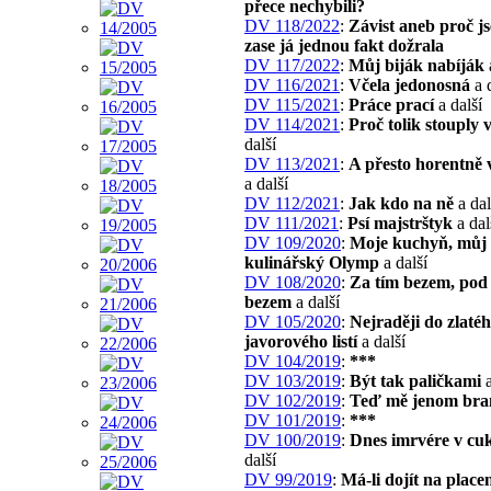
přece nechybili?
DV 118/2022
:
Závist aneb proč j
zase já jednou fakt dožrala
DV 117/2022
:
Můj biják nabíják
DV 116/2021
:
Včela jedonosná
a d
DV 115/2021
:
Práce prací
a další
DV 114/2021
:
Proč tolik stouply 
další
DV 113/2021
:
A přesto horentně 
a další
DV 112/2021
:
Jak kdo na ně
a dal
DV 111/2021
:
Psí majstrštyk
a dal
DV 109/2020
:
Moje kuchyň, můj
kulinářský Olymp
a další
DV 108/2020
:
Za tím bezem, pod
bezem
a další
DV 105/2020
:
Nejraději do zlaté
javorového listí
a další
DV 104/2019
:
***
DV 103/2019
:
Být tak paličkami
a
DV 102/2019
:
Teď mě jenom bra
DV 101/2019
:
***
DV 100/2019
:
Dnes imrvére v cu
další
DV 99/2019
:
Má-li dojít na place