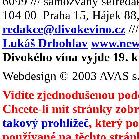
6099 /// samozvaný šéfreda
104 00 Praha 15, Hájek 88,
redakce@divokevino.cz
//
Lukáš Drbohlav
www.newm
Divokého vína vyjde 19. 
Webdesign © 2003 AVAS s.
Vidíte zjednodušenou pod
Chcete-li mít stránky zobr
takový prohlížeč
, který p
používané na těchto strán