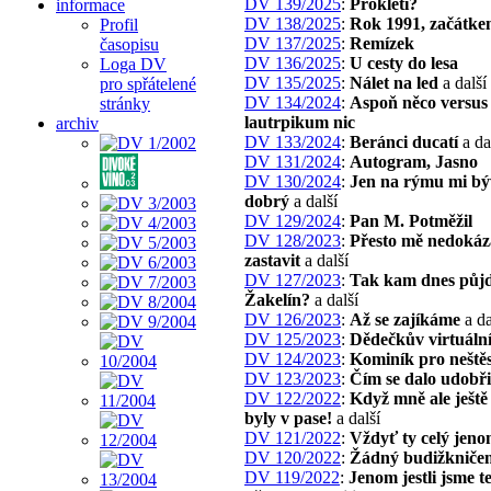
DV 139/2025
:
Prokletí?
informace
DV 138/2025
:
Rok 1991, začátke
Profil
DV 137/2025
:
Remízek
časopisu
DV 136/2025
:
U cesty do lesa
Loga DV
DV 135/2025
:
Nálet na led
a další
pro spřátelené
DV 134/2024
:
Aspoň něco versus
stránky
lautrpikum nic
archiv
DV 133/2024
:
Beránci ducatí
a da
DV 131/2024
:
Autogram, Jasno
DV 130/2024
:
Jen na rýmu mi bý
dobrý
a další
DV 129/2024
:
Pan M. Potměžil
DV 128/2023
:
Přesto mě nedokáz
zastavit
a další
DV 127/2023
:
Tak kam dnes půj
Žakelín?
a další
DV 126/2023
:
Až se zajíkáme
a da
DV 125/2023
:
Dědečkův virtuáln
DV 124/2023
:
Kominík pro neštěs
DV 123/2023
:
Čím se dalo udobři
DV 122/2022
:
Když mně ale ještě
byly v pase!
a další
DV 121/2022
:
Vždyť ty celý jeno
DV 120/2022
:
Žádný budižkniče
DV 119/2022
:
Jenom jestli jsme t