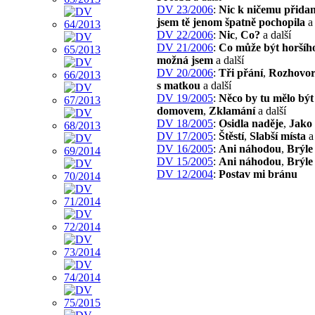
DV 23/2006
:
Nic k ničemu přida
jsem tě jenom špatně pochopila
a 
DV 22/2006
:
Nic
,
Co?
a další
DV 21/2006
:
Co může být horšíh
možná jsem
a další
DV 20/2006
:
Tři přání
,
Rozhovo
s matkou
a další
DV 19/2005
:
Něco by tu mělo bý
domovem
,
Zklamání
a další
DV 18/2005
:
Osidla naděje
,
Jako 
DV 17/2005
:
Štěstí
,
Slabší místa
a 
DV 16/2005
:
Ani náhodou
,
Brýle
DV 15/2005
:
Ani náhodou
,
Brýle
DV 12/2004
:
Postav mi bránu