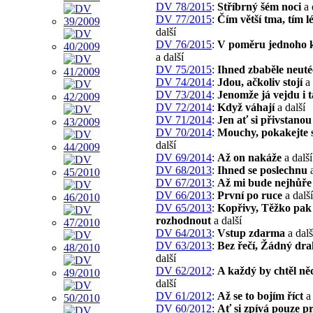
DV 78/2015
:
Stříbrný šém noci
a 
DV 77/2015
:
Čím větší tma, tím l
další
DV 76/2015
:
V poměru jednoho 
a další
DV 75/2015
:
Ihned zbaběle neuté
DV 74/2014
:
Jdou, ačkoliv stojí
a 
DV 73/2014
:
Jenomže já vejdu i 
DV 72/2014
:
Když váhají
a další
DV 71/2014
:
Jen ať si přivstanou
DV 70/2014
:
Mouchy, pokakejte 
další
DV 69/2014
:
Až on nakáže
a další
DV 68/2013
:
Ihned se poslechnu
a
DV 67/2013
:
Až mi bude nejhůře
DV 66/2013
:
První po ruce
a další
DV 65/2013
:
Kopřivy, Těžko pak
rozhodnout
a další
DV 64/2013
:
Vstup zdarma
a dalš
DV 63/2013
:
Bez řečí, Žádný dr
další
DV 62/2012
:
A každý by chtěl něc
další
DV 61/2012
:
Až se to bojím říct
a 
DV 60/2012
:
Ať si zpívá pouze p