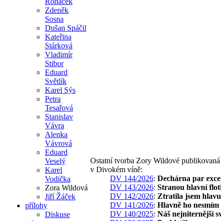
Roháček
Zdeněk
Sosna
Dušan Spáčil
Kateřina
Stárková
Vladimír
Stibor
Eduard
Světlík
Karel Sýs
Petra
Tesařová
Stanislav
Vávra
Alenka
Vávrová
Eduard
Ostatní tvorba Zory Wildové publikovaná
Veselý
v Divokém víně:
Karel
DV 144/2026
:
Dechárna par exce
Vodička
DV 143/2026
:
Stranou hlavní flot
Zora Wildová
DV 142/2026
:
Ztratila jsem hlavu
Jiří Žáček
DV 141/2026
:
Hlavně ho nesmím 
přílohy
DV 140/2025
:
Náš nejniternější s
Diskuse