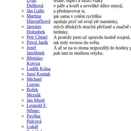
Lynn
sršaté, supící a sazící vlaky
Dušková
v páře a kouři a neveliké dálce mizejí,
Ján Gallo
a představovat si,
Martina
jak sama v celém rychlíku
Hlavničková
upaluju pryč od svojí zlé maminky,
Jaroslav
mých dětských strachů přečasté a značně
Holoubek
hrdinky.
Petr Chmel
A protože jsem už opravdu hodně rozjetá,
Pavol Janík
tak tedy rovnou do světa.
Josef
A až se na to doma nejpozději do hodiny p
Jarolímek
pak tam tu strašnou rotyku.
Břetislav
Kotyza
Luděk Krása
Juraj Kuniak
Michael
Lorenc
Bořek
Mezník
Jan Musil
Leopold F.
Němec
Pavlína
Pulcová
Lukáš