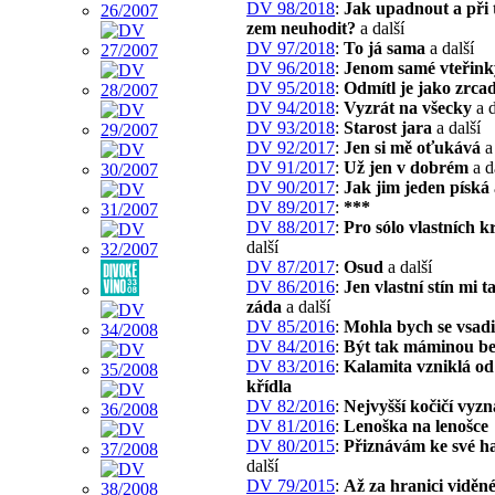
DV 98/2018
:
Jak upadnout a při 
zem neuhodit?
a další
DV 97/2018
:
To já sama
a další
DV 96/2018
:
Jenom samé vteřink
DV 95/2018
:
Odmítl je jako zrca
DV 94/2018
:
Vyzrát na všecky
a d
DV 93/2018
:
Starost jara
a další
DV 92/2017
:
Jen si mě oťukává
a 
DV 91/2017
:
Už jen v dobrém
a d
DV 90/2017
:
Jak jim jeden píská
DV 89/2017
:
***
DV 88/2017
:
Pro sólo vlastních 
další
DV 87/2017
:
Osud
a další
DV 86/2016
:
Jen vlastní stín mi t
záda
a další
DV 85/2016
:
Mohla bych se vsadi
DV 84/2016
:
Být tak máminou b
DV 83/2016
:
Kalamita vzniklá od
křídla
DV 82/2016
:
Nejvyšší kočičí vyz
DV 81/2016
:
Lenoška na lenošce
DV 80/2015
:
Přiznávám ke své h
další
DV 79/2015
:
Až za hranici viděn