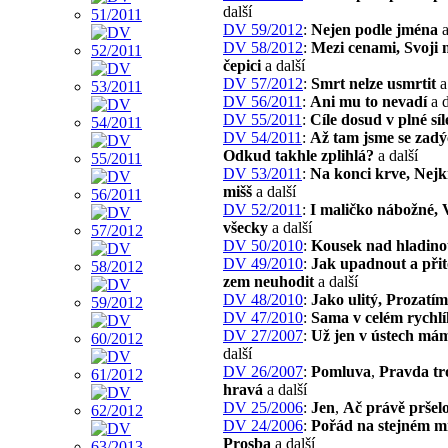
další
DV 59/2012
:
Nejen podle jména
a
DV 58/2012
:
Mezi cenami, Svoji n
čepici
a další
DV 57/2012
:
Smrt nelze usmrtit
a
DV 56/2011
:
Ani mu to nevadí
a d
DV 55/2011
:
Cíle dosud v plné síl
DV 54/2011
:
Až tam jsme se zadý
Odkud takhle zplihlá?
a další
DV 53/2011
:
Na konci krve, Nejk
mišš
a další
DV 52/2011
:
I maličko nábožné, 
všecky
a další
DV 50/2010
:
Kousek nad hladin
DV 49/2010
:
Jak upadnout a přit
zem neuhodit
a další
DV 48/2010
:
Jako ulitý, Prozatím
DV 47/2010
:
Sama v celém rychl
DV 27/2007
:
Už jen v ústech má
další
DV 26/2007
:
Pomluva
,
Pravda tr
hravá
a další
DV 25/2006
:
Jen
,
Ač právě pršel
DV 24/2006
:
Pořád na stejném mí
Prosba
a další