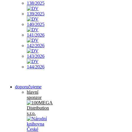
doporučujeme
hlavní
sponzor