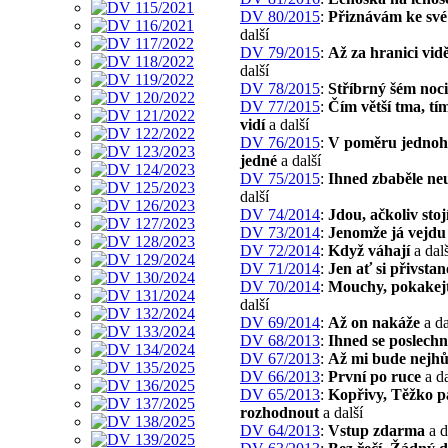
DV 80/2015
:
Přiznávám ke své
další
DV 79/2015
:
Až za hranici vid
další
DV 78/2015
:
Stříbrný šém noci
DV 77/2015
:
Čím větší tma, tí
vidí
a další
DV 76/2015
:
V poměru jednoh
jedné
a další
DV 75/2015
:
Ihned zbaběle neu
další
DV 74/2014
:
Jdou, ačkoliv stoj
DV 73/2014
:
Jenomže já vejdu 
DV 72/2014
:
Když váhají
a dalš
DV 71/2014
:
Jen ať si přivsta
DV 70/2014
:
Mouchy, pokakejt
další
DV 69/2014
:
Až on nakáže
a da
DV 68/2013
:
Ihned se poslech
DV 67/2013
:
Až mi bude nejhů
DV 66/2013
:
První po ruce
a da
DV 65/2013
:
Kopřivy, Těžko p
rozhodnout
a další
DV 64/2013
:
Vstup zdarma
a d