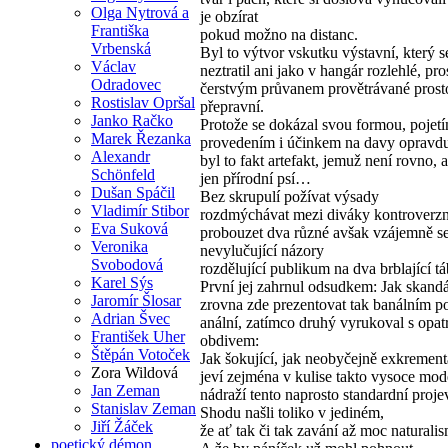
Olga Nytrová a
je obzírat
Františka
pokud možno na distanc.
Vrbenská
Byl to výtvor vskutku výstavní, který s
Václav
neztratil ani jako v hangár rozlehlé, pro
Odradovec
čerstvým průvanem provětrávané prost
Rostislav Opršal
přepravní.
Janko Račko
Protože se dokázal svou formou, pojetí
Marek Řezanka
provedením i účinkem na davy opravdu
Alexandr
byl to fakt artefakt, jemuž není rovno, 
Schönfeld
jen přírodní psí…
Dušan Spáčil
Bez skrupulí požívat výsady
Vladimír Stibor
rozdmýchávat mezi diváky kontroverzn
Eva Suková
probouzet dva různé avšak vzájemně s
Veronika
nevylučující názory
Svobodová
rozdělující publikum na dva brblající tá
Karel Sýs
První jej zahrnul odsudkem: Jak skandá
Jaromír Šlosar
zrovna zde prezentovat tak banálním p
Adrian Švec
anální, zatímco druhý vyrukoval s opa
František Uher
obdivem:
Štěpán Votoček
Jak šokující, jak neobyčejně exkrement
Zora Wildová
jeví zejména v kulise takto vysoce mod
Jan Zeman
nádraží tento naprosto standardní proje
Stanislav Zeman
Shodu našli toliko v jediném,
Jiří Žáček
že ať tak či tak zavání až moc naturali
poetický démon