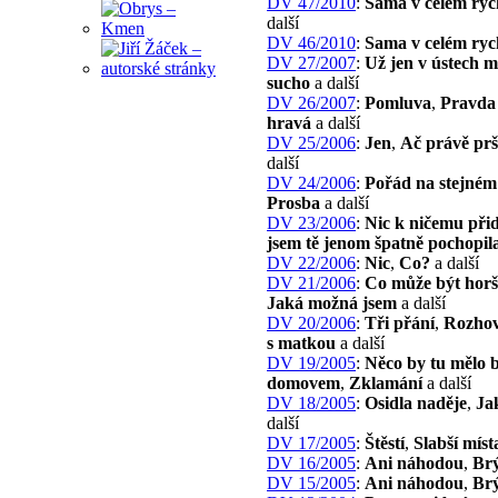
DV 47/2010
:
Sama v celém ryc
další
DV 46/2010
:
Sama v celém ryc
DV 27/2007
:
Už jen v ústech 
sucho
a další
DV 26/2007
:
Pomluva
,
Pravda
hravá
a další
DV 25/2006
:
Jen
,
Ač právě prš
další
DV 24/2006
:
Pořád na stejném
Prosba
a další
DV 23/2006
:
Nic k ničemu při
jsem tě jenom špatně pochopil
DV 22/2006
:
Nic
,
Co?
a další
DV 21/2006
:
Co může být horš
Jaká možná jsem
a další
DV 20/2006
:
Tři přání
,
Rozho
s matkou
a další
DV 19/2005
:
Něco by tu mělo
domovem
,
Zklamání
a další
DV 18/2005
:
Osidla naděje
,
Ja
další
DV 17/2005
:
Štěstí
,
Slabší míst
DV 16/2005
:
Ani náhodou
,
Brý
DV 15/2005
:
Ani náhodou
,
Brý