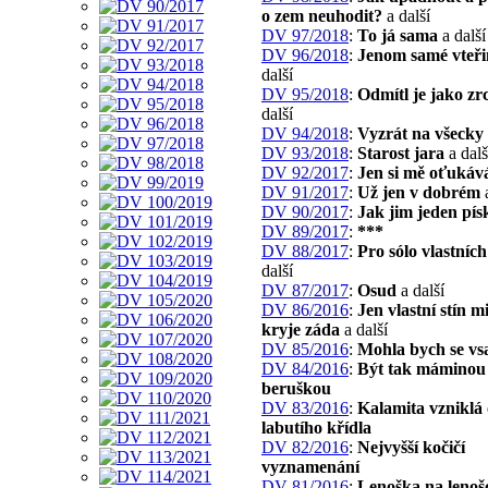
o zem neuhodit?
a další
DV 97/2018
:
To já sama
a další
DV 96/2018
:
Jenom samé vteř
další
DV 95/2018
:
Odmítl je jako zr
další
DV 94/2018
:
Vyzrát na všecky
DV 93/2018
:
Starost jara
a dalš
DV 92/2017
:
Jen si mě oťukáv
DV 91/2017
:
Už jen v dobrém
a
DV 90/2017
:
Jak jim jeden pís
DV 89/2017
:
***
DV 88/2017
:
Pro sólo vlastníc
další
DV 87/2017
:
Osud
a další
DV 86/2016
:
Jen vlastní stín m
kryje záda
a další
DV 85/2016
:
Mohla bych se vs
DV 84/2016
:
Být tak máminou
beruškou
DV 83/2016
:
Kalamita vzniklá
labutího křídla
DV 82/2016
:
Nejvyšší kočičí
vyznamenání
DV 81/2016
:
Lenoška na lenoš