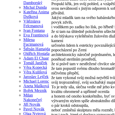
Damborský
Propukl křik, jen svůj pohled, a vzápětí 
Michal Dunda
svou nevábností s jistým odporem k so
Kateřina Anima
přivábil.
Dušková
Jakýsi mladík tam na svého habánskéh
Vítězslava
povyk zdvih,
Felcmanová
i vodítkem po zadku ho lísk, po hřbetě š
Ivan Fontana
že si tam na úhledně položeném ušlecht
Eva Frantinová
a do blýskava vyleštěném žulovém dla
Milena
kameni
Fucimanová
určeném lidem k esteticky povznášejíc
Štěpán Hamajda
popocházení po Zemi
Oldřich Hostaša
architektonicky náročně pojednaném, l
Adam El Chaar
poněkud sterilním prostředí,
Tomáš Janíček
že si právě tam v nestřežené chvilce ule
Věra Kopecká
že tam popustil svému dlouho hromad
Věra Kulišová
ničivému přepětí,
Jaroslav Lejček
že tam vykonal svůj možná největší tvůr
Michael Lorenc
svůj trojrozměrný, svůj sochařský majst
Aneta Mašková
To je tedy síla, slečna vedle mě jeho kva
Bořek Mezník
kvalitu ohromeně a upřímně ocenila
Milan
a honem od onoho konkrétního, byť s
Nakonečný
výtvarným stylem spíše abstraktního dí
Jiří Novák
o pár kroků odstoupila,
Pavel Novák
neboť zmíněná skulptura měla rozměr, 
Olga Nytrová
tvar i pach, které si doslova vynucoval