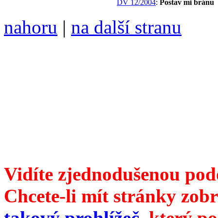
DV 12/2004
:
Postav mi bránu
nahoru
|
na další stranu
Divoké víno 111/2021 vyšl
6099 /// samozvaný šéfreda
104 00 Praha 10, Hájek 88,
redakce@divokevino.cz
//
///
příští číslo Divokého v
Vidíte zjednodušenou pod
Chcete-li mít stránky zobr
takový prohlížeč
, který p