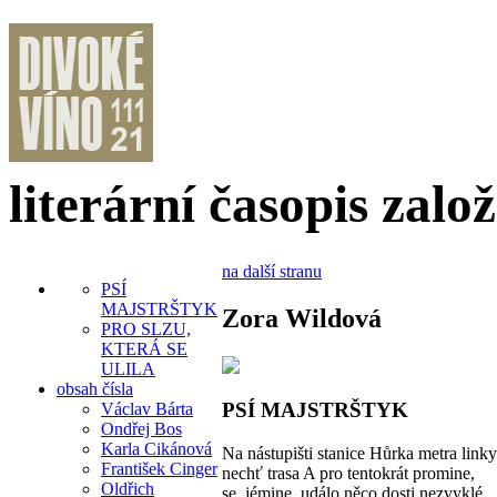
literární časopis zalo
na další stranu
PSÍ
MAJSTRŠTYK
Zora Wildová
PRO SLZU,
KTERÁ SE
ULILA
obsah čísla
PSÍ MAJSTRŠTYK
Václav Bárta
Ondřej Bos
Karla Cikánová
Na nástupišti stanice Hůrka metra linky
František Cinger
nechť trasa A pro tentokrát promine,
Oldřich
se, jémine, událo něco dosti nezvyklé.