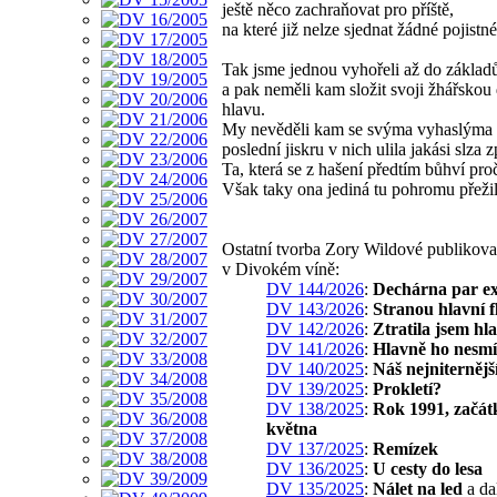
ještě něco zachraňovat pro příště,
na které již nelze sjednat žádné pojistné
Tak jsme jednou vyhořeli až do základ
a pak neměli kam složit svoji žhářskou 
hlavu.
My nevěděli kam se svýma vyhaslýma 
poslední jiskru v nich ulila jakási slza z
Ta, která se z hašení předtím bůhví proč
Však taky ona jediná tu pohromu přežil
Ostatní tvorba Zory Wildové publikov
v Divokém víně:
DV 144/2026
:
Dechárna par ex
DV 143/2026
:
Stranou hlavní fl
DV 142/2026
:
Ztratila jsem hl
DV 141/2026
:
Hlavně ho nesmí
DV 140/2025
:
Náš nejniternější
DV 139/2025
:
Prokletí?
DV 138/2025
:
Rok 1991, začá
května
DV 137/2025
:
Remízek
DV 136/2025
:
U cesty do lesa
DV 135/2025
:
Nálet na led
a da