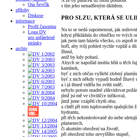
A že by páníček už mohl pohnout
Ota Ševčík
s tím jeho nenadšeným úklidem.
přílohy
Diskuse
PRO SLZU, KTERÁ SE UL
informace
Profil časopisu
Na to se nedá zapomenout, jak usilovn
Loga DV
kdysi přikládala do ohníčku ve tvých o
pro spřátelené
jak jsem tam házela všecko, co aspoň t
stránky
hoří, aby tvůj pohled rychle vzplál a d
archiv
žhnul,
aniž by kdy pohasl.
Abych se napořád mohla hřát u těch faj
kamínek,
byť z nich občas vyšlehl zlobný plamín
byť z nich někdy vypadl hodně žhavý 
a i já ihned viděla ho svítit rudě;
nebylo potom snadné zlikvidovat požár
jímž jsi mě ve chviličce infikoval,
jimž jsme vzápětí chytli oba;
a chtěl při tom tuplovaném spalujícím 
hydrantu,
při těch nekontrolovaně do nebe uletují
plamenech,
či akutním ohrožení na životě,
při ohrožení toho nevyššího stupně,