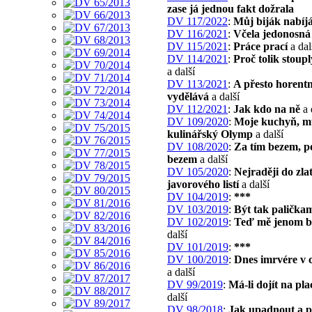
zase já jednou fakt dožrala
DV 117/2022
:
Můj biják nabíj
DV 116/2021
:
Včela jedonosná
DV 115/2021
:
Práce prací
a dal
DV 114/2021
:
Proč tolik stoup
a další
DV 113/2021
:
A přesto horent
vydělává
a další
DV 112/2021
:
Jak kdo na ně
a 
DV 109/2020
:
Moje kuchyň, m
kulinářský Olymp
a další
DV 108/2020
:
Za tím bezem, p
bezem
a další
DV 105/2020
:
Nejraději do zla
javorového listí
a další
DV 104/2019
:
***
DV 103/2019
:
Být tak palička
DV 102/2019
:
Teď mě jenom b
další
DV 101/2019
:
***
DV 100/2019
:
Dnes imrvére v 
a další
DV 99/2019
:
Má-li dojít na pla
další
DV 98/2018
:
Jak upadnout a p