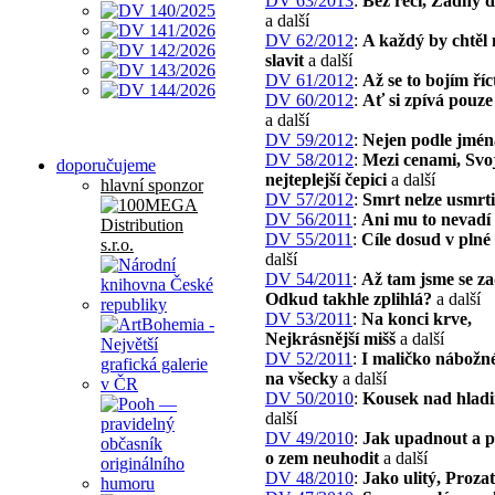
DV 63/2013
:
Bez řečí, Žádný
a další
DV 62/2012
:
A každý by chtěl 
slavit
a další
DV 61/2012
:
Až se to bojím říc
DV 60/2012
:
Ať si zpívá pouze
a další
DV 59/2012
:
Nejen podle jmén
DV 58/2012
:
Mezi cenami, Svoj
doporučujeme
nejteplejší čepici
a další
hlavní sponzor
DV 57/2012
:
Smrt nelze usmrti
DV 56/2011
:
Ani mu to nevadí
DV 55/2011
:
Cíle dosud v plné 
další
DV 54/2011
:
Až tam jsme se za
Odkud takhle zplihlá?
a další
DV 53/2011
:
Na konci krve,
Nejkrásnější mišš
a další
DV 52/2011
:
I maličko nábožn
na všecky
a další
DV 50/2010
:
Kousek nad hlad
další
DV 49/2010
:
Jak upadnout a p
o zem neuhodit
a další
DV 48/2010
:
Jako ulitý, Proza