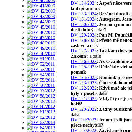
DV 134/2024
:
Aspoň něco vers
lautrpikum nic
DV 133/2024
:
Beránci ducatí
a 
DV 131/2024
:
Autogram, Jasn
DV 130/2024
:
Jen na rýmu mi
dosti dobrý
a další
DV 129/2024
:
Pan M. Potměžil
DV 128/2023
:
Přesto mě nedok
zastavit
a další
DV 127/2023
:
Tak kam dnes p
Žakelín?
a další
DV 126/2023
:
Až se zajíkáme
a
DV 125/2023
:
Dědečkův virtuá
pomník
DV 124/2023
:
Kominík pro nešt
DV 123/2023
:
Čím se dalo udo
DV 122/2022
:
Když mně ale je
byly v pase!
a další
DV 121/2022
:
Vždyť ty celý j
hoříš!
DV 120/2022
:
Žádný budižkn
další
DV 119/2022
:
Jenom jestli jsm
přece nechybili?
DV 118/2022
:
Závist aneb proč