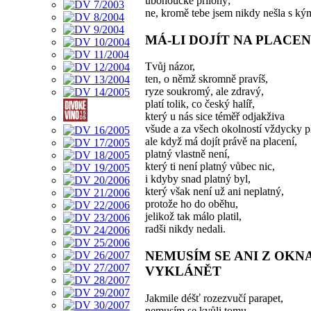
ubohoučké přílohy;
ne, kromě tebe jsem nikdy nešla s ký
MÁ-LI DOJÍT NA PLACEN
Tvůj názor,
ten, o němž skromně pravíš,
ryze soukromý, ale zdravý,
platí tolik, co český halíř,
který u nás sice téměř odjakživa
všude a za všech okolností vždycky pl
ale když má dojít právě na placení,
platný vlastně není,
který ti není platný vůbec nic,
i kdyby snad platný byl,
který však není už ani neplatný,
protože ho do oběhu,
jelikož tak málo platil,
radši nikdy nedali.
NEMUSÍM SE ANI Z OKN
VYKLÁNĚT
Jakmile déšť rozezvučí parapet,
nemusím se kvůli tomu,