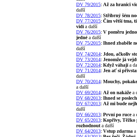
DV 79/2015
:
Až za hranici v
další
DV 78/2015
:
Stříbrný šém no
DV 77/2015
:
Čím větší tma, t
vidí
a další
DV 76/2015
:
V poměru jedno
jedné
a další
DV 75/2015
:
Ihned zbaběle n
další
DV 74/2014
:
Jdou, ačkoliv sto
DV 73/2014
:
Jenomže já vejdu
DV 72/2014
:
Když váhají
a da
DV 71/2014
:
Jen ať si přivst
další
DV 70/2014
:
Mouchy, pokakej
a další
DV 69/2014
:
Až on nakáže
a d
DV 68/2013
:
Ihned se poslec
DV 67/2013
:
Až mi bude nej
další
DV 66/2013
:
První po ruce
a 
DV 65/2013
:
Kopřivy, Těžko
rozhodnout
a další
DV 64/2013
:
Vstup zdarma
a 
DV 63/2013
:
Bez řečí, Žádný