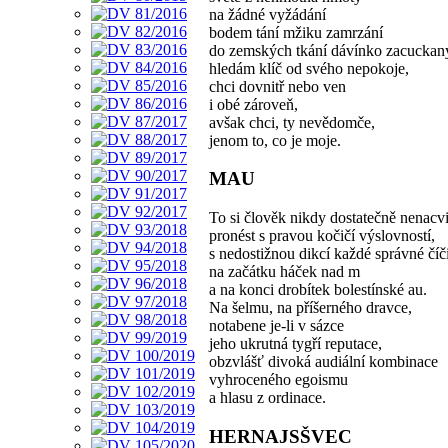
na žádné vyžádání
bodem tání mžiku zamrzání
do zemských tkání dávínko zacuckan
hledám klíč od svého nepokoje,
chci dovnitř nebo ven
i obé zároveň,
avšak chci, ty nevědomče,
jenom to, co je moje.
MAU
To si člověk nikdy dostatečně nenacvi
pronést s pravou kočičí výslovností,
s nedostižnou dikcí každé správné číči
na začátku háček nad m
a na konci drobítek bolestínské au.
Na šelmu, na příšerného dravce,
notabene je-li v sázce
jeho ukrutná tygří reputace,
obzvlášť divoká audiální kombinace
vyhroceného egoismu
a hlasu z ordinace.
HERNAJSŠVEC