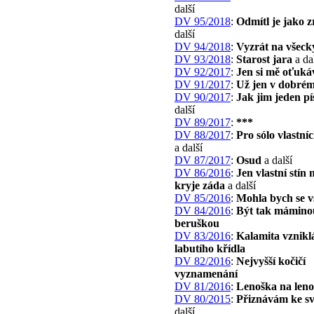
další
DV 95/2018
:
Odmítl je jako z
další
DV 94/2018
:
Vyzrát na všeck
DV 93/2018
:
Starost jara
a da
DV 92/2017
:
Jen si mě oťuká
DV 91/2017
:
Už jen v dobré
DV 90/2017
:
Jak jim jeden p
další
DV 89/2017
:
***
DV 88/2017
:
Pro sólo vlastní
a další
DV 87/2017
:
Osud
a další
DV 86/2016
:
Jen vlastní stín 
kryje záda
a další
DV 85/2016
:
Mohla bych se v
DV 84/2016
:
Být tak mámino
beruškou
DV 83/2016
:
Kalamita vznikl
labutího křídla
DV 82/2016
:
Nejvyšší kočičí
vyznamenání
DV 81/2016
:
Lenoška na leno
DV 80/2015
:
Přiznávám ke s
další