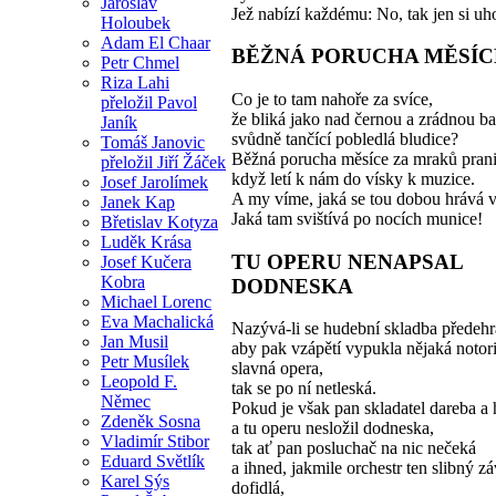
Jaroslav
Jež nabízí každému: No, tak jen si uh
Holoubek
Adam El Chaar
BĚŽNÁ PORUCHA MĚSÍC
Petr Chmel
Riza Lahi
Co je to tam nahoře za svíce,
přeložil Pavol
že bliká jako nad černou a zrádnou b
Janík
svůdně tančící pobledlá bludice?
Tomáš Janovic
Běžná porucha měsíce za mraků prani
přeložil Jiří Žáček
když letí k nám do vísky k muzice.
Josef Jarolímek
A my víme, jaká se tou dobou hrává v
Janek Kap
Jaká tam svištívá po nocích munice!
Břetislav Kotyza
Luděk Krása
TU OPERU NENAPSAL
Josef Kučera
Kobra
DODNESKA
Michael Lorenc
Eva Machalická
Nazývá-li se hudební skladba předehr
Jan Musil
aby pak vzápětí vypukla nějaká notor
Petr Musílek
slavná opera,
Leopold F.
tak se po ní netleská.
Němec
Pokud je však pan skladatel dareba a 
Zdeněk Sosna
a tu operu nesložil dodneska,
Vladimír Stibor
tak ať pan posluchač na nic nečeká
Eduard Světlík
a ihned, jakmile orchestr ten slibný z
Karel Sýs
dofidlá,