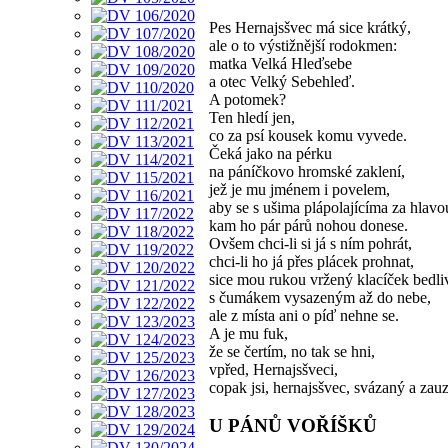
Pes Hernajsšvec má sice krátký,
ale o to výstižnější rodokmen:
matka Velká Hleďsebe
a otec Velký Sebehleď.
A potomek?
Ten hledí jen,
co za psí kousek komu vyvede.
Čeká jako na pérku
na páníčkovo hromské zaklení,
jež je mu jménem i povelem,
aby se s ušima plápolajícíma za hlavou
kam ho pár párů nohou donese.
Ovšem chci-li si já s ním pohrát,
chci-li ho já přes plácek prohnat,
sice mou rukou vržený klacíček bedli
s čumákem vysazeným až do nebe,
ale z místa ani o píď nehne se.
A je mu fuk,
že se čertím, no tak se hni,
vpřed, Hernajsšveci,
copak jsi, hernajsšvec, svázaný a zau
U PÁNŮ VOŘÍŠKŮ