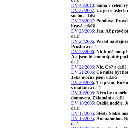
další
DV 46/2010
:
Sama v celém ry
DV 27/2007
:
Už jen v ústec
sucho
a další
DV 26/2007
:
Pomluva
,
Pravd
hravá
a další
DV 25/2006
:
Jen
,
Ač právě pr
další
DV 24/2006
:
Pořád na stejné
Prosba
a další
DV 23/2006
:
Nic k ničemu př
Asi jsem tě jenom špatně poc
další
DV 22/2006
:
Nic
,
Co?
a další
DV 21/2006
:
Co může být ho
Jaká možná jsem
a další
DV 20/2006
:
Tři přání
,
Rozh
s matkou
a další
DV 19/2005
:
Něco by tu měl
domovem
,
Zklamání
a další
DV 18/2005
:
Osidla naděje
,
J
další
DV 17/2005
:
Štěstí
,
Slabší mís
DV 16/2005
:
Ani náhodou
,
B
další