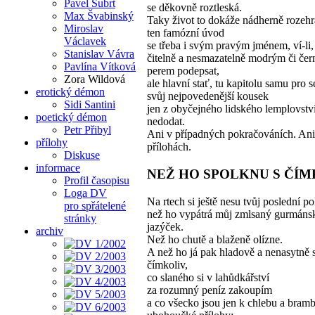
Pavel Šubrt
se děkovně roztleská.
Max Švabinský
Taky život to dokáže nádherně rozehr
Miroslav
ten famózní úvod
Václavek
se třeba i svým pravým jménem, ví-li, 
Stanislav Vávra
čitelně a nesmazatelně modrým či če
Pavlína Vítková
perem podepsat,
Zora Wildová
ale hlavní stať, tu kapitolu samu pro s
erotický démon
svůj nejpovedenější kousek
Sidi Santini
jen z obyčejného lidského lemplovstv
poetický démon
nedodat.
Petr Přibyl
Ani v případných pokračováních. Ani
přílohy
přílohách.
Diskuse
informace
NEŽ HO SPOLKNU S ČÍM
Profil časopisu
Loga DV
Na rtech si ještě nesu tvůj poslední po
pro spřátelené
než ho vypátrá můj zmlsaný gurmáns
stránky
jazýček.
archiv
Než ho chutě a blaženě olízne.
A než ho já pak hladově a nenasytně 
čímkoliv,
co slaného si v lahůdkářství
za rozumný peníz zakoupím
a co všecko jsou jen k chlebu a bram