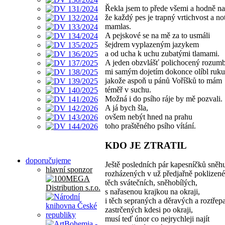
Řekla jsem to přede všemi a hodně na
že každý pes je trapný vrtichvost a no
mamlas.
A pejskové se na mě za to usmáli
šejdrem vyplazeným jazykem
a od ucha k uchu zubatými tlamami.
A jeden obzvlášť polichocený rozum
mi samým dojetím dokonce olíbl ruku
jakože aspoň u pánů Voříšků to mám
téměř v suchu.
Možná i do psího ráje by mě pozvali.
A já bych šla,
ovšem nebýt hned na prahu
toho praštěného psího vítání.
KDO JE ZTRATIL
doporučujeme
Ještě posledních pár kapesníčků sněh
hlavní sponzor
rozházených v už předjařně poklizené
těch svátečních, sněhobílých,
s nařasenou krajkou na okraji,
i těch sepraných a děravých a roztřep
zastrčených kdesi po okraji,
musí teď únor co nejrychleji najít