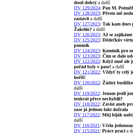
dosti dobrý
a další
DV 129/2024
:
Pan M. Potměž
DV 128/2023
:
Přesto mě ned
zastavit
a další
DV 127/2023
:
Tak kam dnes 
Žakelín?
a další
DV 126/2023
:
Až se zajíkáme
DV 125/2023
:
Dědečkův virtu
pomník
DV 124/2023
:
Kominík pro ne
DV 123/2023
:
Čím se dalo ud
DV 122/2022
:
Když mně ale j
pořád byly v pase!
a další
DV 121/2022
:
Vždyť ty celý 
hoříš!
DV 120/2022
:
Žádný budižk
další
DV 119/2022
:
Jenom jestli js
tenkrát přece nechybili?
DV 118/2022
:
Závist aneb pro
zase já jednou fakt dožrala
DV 117/2022
:
Můj biják nabí
další
DV 116/2021
:
Včela jedonosn
DV 115/2021
:
Práce prací
a da