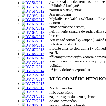
jež mokvajícím dechem naší plesnivé 
přelidněné kuchyně
zasklil rabiátský mráz.
Ani nehodlám,
kdykoliv se z kabátu svléknout přece
odhodlám,
zuby bezmocně drkotat,
než mi tváře zmaluje do ruda palčivá
horečka.
Ani každé sobotní vykoupání, každé 
bolestivě odstonat.
Protože dnes se chci doma i v půli le
zahřívat
příjemným tropickým vedrem domov
a na mučivé usínání v arktidsky vyst
peřinách
už jen v dobrém vzpomínat.
KLÍČ OD MÉHO NEPOKO
Nic bez ničeho
i nic beze všeho
za jitra rusým sluncem zjitřeného
do dne bezedného,
světe z nehmotna hmoty