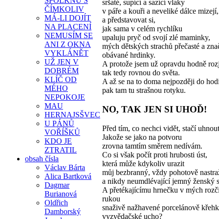
SPOLKNU S
sršaté, supící a sazící vlaky
ČÍMKOLIV
v páře a kouři a neveliké dálce mizejí,
MÁ-LI DOJÍT
a představovat si,
NA PLACENÍ
jak sama v celém rychlíku
NEMUSÍM SE
upaluju pryč od svojí zlé maminky,
ANI Z OKNA
mých dětských strachů přečasté a zna
VYKLÁNĚT
obávané hrdinky.
UŽ JEN V
A protože jsem už opravdu hodně rozj
DOBRÉM
tak tedy rovnou do světa.
KLÍČ OD
A až se na to doma nejpozději do hodi
MÉHO
pak tam tu strašnou rotyku.
NEPOKOJE
MAU
NO, TAK JEN SI UHOĎ!
HERNAJSŠVEC
U PÁNŮ
Před tím, co nechci vidět, stačí uhnou
VOŘÍŠKŮ
Jakože se jako na potvoru
KDO JE
zrovna tamtím směrem nedívám.
ZTRATIL
Co si však počít proti hrubosti úst,
obsah čísla
která může kdykoliv urazit
Václav Bárta
můj bezbranný, vždy pohotově nastr
Alica Bartková
a nikdy neumdlévající jemný ženský 
Dagmar
A přetékajícímu hrnečku v mých rozč
Burianová
rukou
Oldřich
snaživě nažhavené porcelánově křeh
Damborský
vyzvědačské ucho?