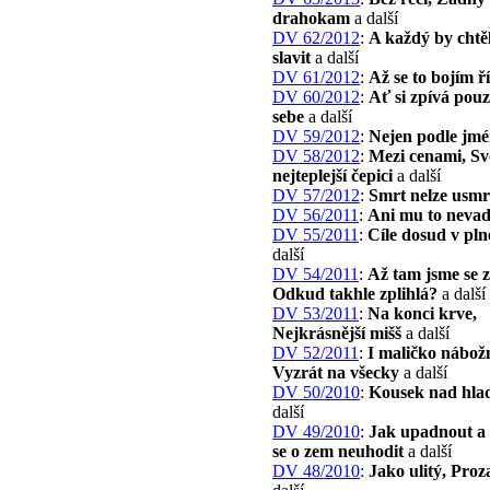
drahokam
a další
DV 62/2012
:
A každý by chtě
slavit
a další
DV 61/2012
:
Až se to bojím ří
DV 60/2012
:
Ať si zpívá pou
sebe
a další
DV 59/2012
:
Nejen podle jm
DV 58/2012
:
Mezi cenami, Sv
nejteplejší čepici
a další
DV 57/2012
:
Smrt nelze usmr
DV 56/2011
:
Ani mu to nevad
DV 55/2011
:
Cíle dosud v plné
další
DV 54/2011
:
Až tam jsme se z
Odkud takhle zplihlá?
a další
DV 53/2011
:
Na konci krve,
Nejkrásnější mišš
a další
DV 52/2011
:
I maličko nábož
Vyzrát na všecky
a další
DV 50/2010
:
Kousek nad hla
další
DV 49/2010
:
Jak upadnout a
se o zem neuhodit
a další
DV 48/2010
:
Jako ulitý, Proz