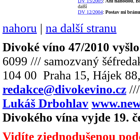
DV 15/2005
:
Ani náhodou
,
B
další
DV 12/2004
:
Postav mi brán
nahoru
|
na další stranu
Divoké víno 47/2010 vyšlo
6099 /// samozvaný šéfreda
104 00 Praha 15, Hájek 88,
redakce@divokevino.cz
//
Lukáš Drbohlav
www.newm
Divokého vína vyjde 19. č
Vidíte zjednodušenou pod