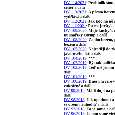
DV 114/2021
:
Proč tolik stou
ceně?
a další
DV 113/2021
:
A přesto horen
vydělává
a další
DV 112/2021
:
Jak kdo na ně
a
DV 111/2021
:
Psí majstrštyk
a
DV 109/2020
:
Moje kuchyň, 
kulinářský Olymp
a další
DV 108/2020
:
Za tím bezem, 
bezem
a další
DV 105/2020
:
Nejraději do zl
javorového listí
a další
DV 104/2019
:
***
DV 103/2019
:
Být tak paličk
DV 102/2019
:
Teď mě jenom 
další
DV 101/2019
:
***
DV 100/2019
:
Dnes imrvére v
cukrárně
a další
DV 99/2019
:
Má-li dojít na p
další
DV 98/2018
:
Jak upadnout a 
se o zem neuhodit?
a další
DV 97/2018
:
To já sama
a dal
DV 96/2018
:
Jenom samé vte