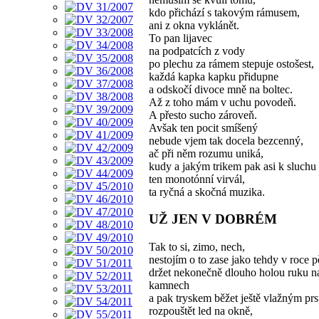
kdo přichází s takovým rámusem,
ani z okna vyklánět.
To pan lijavec
na podpatcích z vody
po plechu za rámem stepuje ostošest,
každá kapka kapku přidupne
a odskočí divoce mně na boltec.
Až z toho mám v uchu povodeň.
A přesto sucho zároveň.
Avšak ten pocit smíšený
nebude vjem tak docela bezcenný,
ač při něm rozumu uniká,
kudy a jakým trikem pak asi k sluchu
ten monotónní virvál,
ta ryčná a skočná muzika.
UŽ JEN V DOBRÉM
Tak to si, zimo, nech,
nestojím o to zase jako tehdy v roce p
držet nekonečně dlouho holou ruku n
kamnech
a pak tryskem běžet ještě vlažným pr
rozpouštět led na okně,