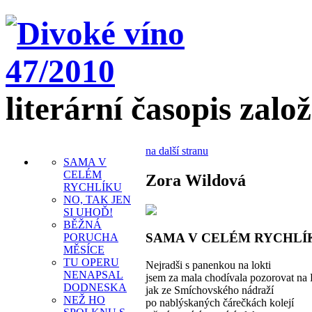
literární časopis zalo
na další stranu
SAMA V
CELÉM
Zora Wildová
RYCHLÍKU
NO, TAK JEN
SI UHOĎ!
BĚŽNÁ
SAMA V CELÉM RYCHLÍ
PORUCHA
MĚSÍCE
TU OPERU
Nejradši s panenkou na lokti
NENAPSAL
jsem za mala chodívala pozorovat na
DODNESKA
jak ze Smíchovského nádraží
NEŽ HO
po nablýskaných čárečkách kolejí