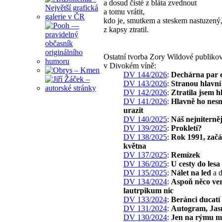
a dosud čisté z bláta zvednout
a tomu vrátit,
kdo je, smutkem a steskem nastuzený
z kapsy ztratil.
Ostatní tvorba Zory Wildové publiko
v Divokém víně:
DV 144/2026
:
Dechárna par 
DV 143/2026
:
Stranou hlavní 
DV 142/2026
:
Ztratila jsem h
DV 141/2026
:
Hlavně ho nes
urazit
DV 140/2025
:
Náš nejniterněj
DV 139/2025
:
Prokletí?
DV 138/2025
:
Rok 1991, zač
května
DV 137/2025
:
Remízek
DV 136/2025
:
U cesty do lesa
DV 135/2025
:
Nálet na led
a d
DV 134/2024
:
Aspoň něco ve
lautrpikum nic
DV 133/2024
:
Beránci ducatí
DV 131/2024
:
Autogram, Jas
DV 130/2024
:
Jen na rýmu m