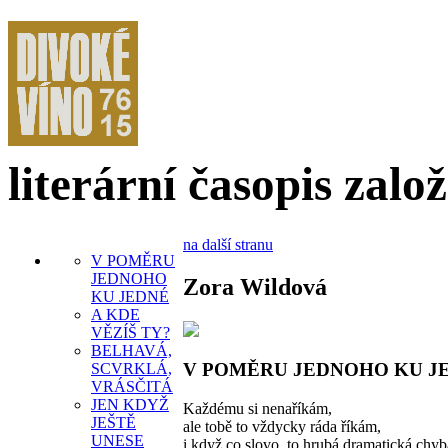
literární časopis zalo
na další stranu
V POMĚRU
JEDNOHO
Zora Wildová
KU JEDNÉ
A KDE
VĚZÍŠ TY?
BELHAVÁ,
V POMĚRU JEDNOHO KU J
SCVRKLÁ,
VRÁSČITÁ
JEN KDYŽ
Každému si nenaříkám,
JEŠTĚ
ale tobě to vždycky ráda říkám,
UNESE
i když co slovo, to hrubá dramatická chyb