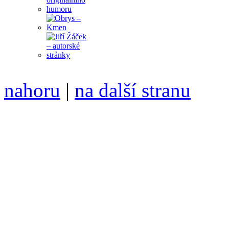
nahoru
|
na další stranu
Divoké víno 76/2015 vyšlo
6099 /// samozvaný šéfreda
104 00 Praha 10, Hájek 88,
redakce@divokevino.cz
//
///
příští číslo Divokého v