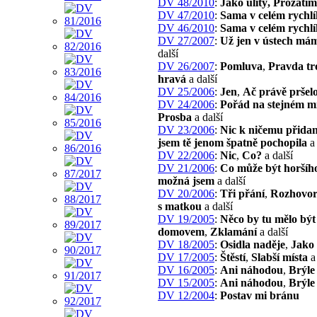
DV 48/2010
:
Jako ulitý, Prozatím
DV 47/2010
:
Sama v celém rychl
DV 46/2010
:
Sama v celém rychl
DV 27/2007
:
Už jen v ústech má
další
DV 26/2007
:
Pomluva
,
Pravda tr
hravá
a další
DV 25/2006
:
Jen
,
Ač právě pršel
DV 24/2006
:
Pořád na stejném mí
Prosba
a další
DV 23/2006
:
Nic k ničemu přida
jsem tě jenom špatně pochopila
a 
DV 22/2006
:
Nic
,
Co?
a další
DV 21/2006
:
Co může být horšíh
možná jsem
a další
DV 20/2006
:
Tři přání
,
Rozhovo
s matkou
a další
DV 19/2005
:
Něco by tu mělo bý
domovem
,
Zklamání
a další
DV 18/2005
:
Osidla naděje
,
Jako 
DV 17/2005
:
Štěstí
,
Slabší místa
a 
DV 16/2005
:
Ani náhodou
,
Brýle
DV 15/2005
:
Ani náhodou
,
Brýle
DV 12/2004
:
Postav mi bránu