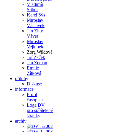
Vladimír
Stibor
Karel Sýs
Miroslav
Václavek
Jan Ziny
Vávra
Miroslav
Vejlupek
Zora Wildová
Jiří Žáček
Jan Zeman
Emilie
Zítková
přílohy
Diskuse
informace
Profil
časopisu
Loga DV
pro spřátelené
stránky
archiv