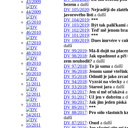
bezem
a další
DV 105/2020
:
Nejraději do zlaté
javorového listí
a další
DV 104/2019
:
***
DV 103/2019
:
Být tak paličkami
a
DV 102/2019
:
Teď mě jenom bra
DV 101/2019
:
***
DV 100/2019
:
Dnes imrvére v cu
další
DV 99/2019
:
Má-li dojít na place
DV 98/2018
:
Jak upadnout a při 
zem neuhodit?
a další
DV 97/2018
:
To já sama
a další
DV 96/2018
:
Jenom samé vteřink
DV 95/2018
:
Odmítl je jako zrca
DV 94/2018
:
Vyzrát na všecky
a d
DV 93/2018
:
Starost jara
a další
DV 92/2017
:
Jen si mě oťukává
a 
DV 91/2017
:
Už jen v dobrém
a d
DV 90/2017
:
Jak jim jeden píská
DV 89/2017
:
***
DV 88/2017
:
Pro sólo vlastních 
další
DV 87/2017
:
Osud
a další
DV 86/2016
:
Jen vlastní stín mi t