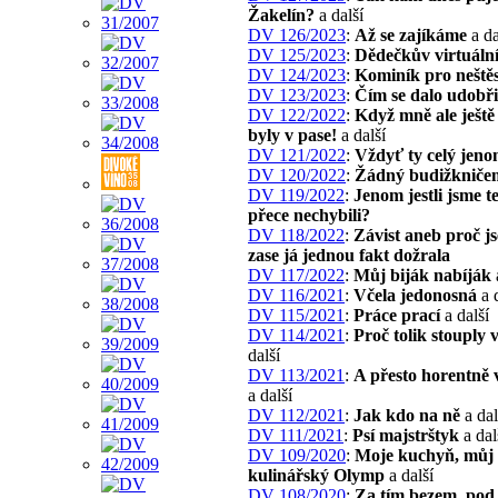
Žakelín?
a další
DV 126/2023
:
Až se zajíkáme
a da
DV 125/2023
:
Dědečkův virtuáln
DV 124/2023
:
Kominík pro neštěs
DV 123/2023
:
Čím se dalo udobři
DV 122/2022
:
Když mně ale ještě
byly v pase!
a další
DV 121/2022
:
Vždyť ty celý jeno
DV 120/2022
:
Žádný budižkniče
DV 119/2022
:
Jenom jestli jsme t
přece nechybili?
DV 118/2022
:
Závist aneb proč j
zase já jednou fakt dožrala
DV 117/2022
:
Můj biják nabíják
DV 116/2021
:
Včela jedonosná
a d
DV 115/2021
:
Práce prací
a další
DV 114/2021
:
Proč tolik stouply 
další
DV 113/2021
:
A přesto horentně 
a další
DV 112/2021
:
Jak kdo na ně
a dal
DV 111/2021
:
Psí majstrštyk
a dal
DV 109/2020
:
Moje kuchyň, můj
kulinářský Olymp
a další
DV 108/2020
:
Za tím bezem, pod