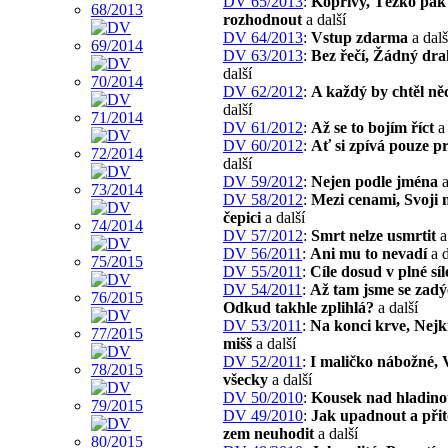
DV 65/2013
:
Kopřivy, Těžko pak
rozhodnout
a další
DV 64/2013
:
Vstup zdarma
a dalš
DV 63/2013
:
Bez řečí, Žádný dr
další
DV 62/2012
:
A každý by chtěl něc
další
DV 61/2012
:
Až se to bojím říct
a 
DV 60/2012
:
Ať si zpívá pouze p
další
DV 59/2012
:
Nejen podle jména
a
DV 58/2012
:
Mezi cenami, Svoji n
čepici
a další
DV 57/2012
:
Smrt nelze usmrtit
a
DV 56/2011
:
Ani mu to nevadí
a d
DV 55/2011
:
Cíle dosud v plné síl
DV 54/2011
:
Až tam jsme se zadý
Odkud takhle zplihlá?
a další
DV 53/2011
:
Na konci krve, Nejk
mišš
a další
DV 52/2011
:
I maličko nábožné, 
všecky
a další
DV 50/2010
:
Kousek nad hladin
DV 49/2010
:
Jak upadnout a přit
zem neuhodit
a další