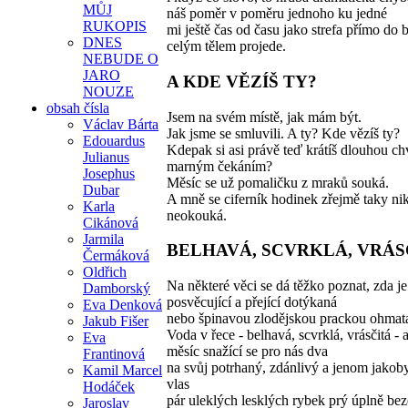
MŮJ
náš poměr v poměru jednoho ku jedné
RUKOPIS
mi ještě čas od času jako strefa přímo do
DNES
celým tělem projede.
NEBUDE O
JARO
A KDE VĚZÍŠ TY?
NOUZE
obsah čísla
Jsem na svém místě, jak mám být.
Václav Bárta
Jak jsme se smluvili. A ty? Kde vězíš ty?
Edouardus
Kdepak si asi právě teď krátíš dlouhou chv
Julianus
marným čekáním?
Josephus
Měsíc se už pomaličku z mraků souká.
Dubar
A mně se ciferník hodinek zřejmě taky ni
Karla
neokouká.
Cikánová
Jarmila
BELHAVÁ, SCVRKLÁ, VRÁS
Čermáková
Oldřich
Na některé věci se dá těžko poznat, zda j
Damborský
posvěcující a přející dotýkaná
Eva Denková
nebo špinavou zlodějskou prackou ohmat
Jakub Fišer
Voda v řece - belhavá, scvrklá, vrásčitá - 
Eva
měsíc snažící se pro nás dva
Frantinová
na svůj potrhaný, zdánlivý a jenom jakoby
Kamil Marcel
vlas
Hodáček
pár uleklých lesklých rybek prý úplně bez
Jaroslav