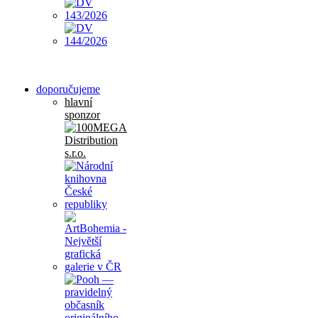
doporučujeme
hlavní
sponzor