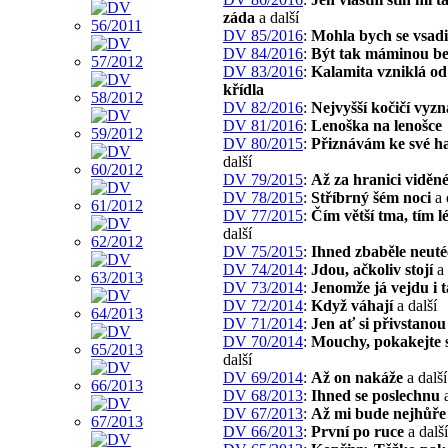
záda
a další
DV 85/2016
:
Mohla bych se vsadi
DV 84/2016
:
Být tak máminou b
DV 83/2016
:
Kalamita vzniklá od
křídla
DV 82/2016
:
Nejvyšší kočičí vyz
DV 81/2016
:
Lenoška na lenošce
DV 80/2015
:
Přiznávám ke své h
další
DV 79/2015
:
Až za hranici viděn
DV 78/2015
:
Stříbrný šém noci
a 
DV 77/2015
:
Čím větší tma, tím l
další
DV 75/2015
:
Ihned zbaběle neuté
DV 74/2014
:
Jdou, ačkoliv stojí
a 
DV 73/2014
:
Jenomže já vejdu i 
DV 72/2014
:
Když váhají
a další
DV 71/2014
:
Jen ať si přivstanou
DV 70/2014
:
Mouchy, pokakejte 
další
DV 69/2014
:
Až on nakáže
a další
DV 68/2013
:
Ihned se poslechnu
a
DV 67/2013
:
Až mi bude nejhůře
DV 66/2013
:
První po ruce
a další