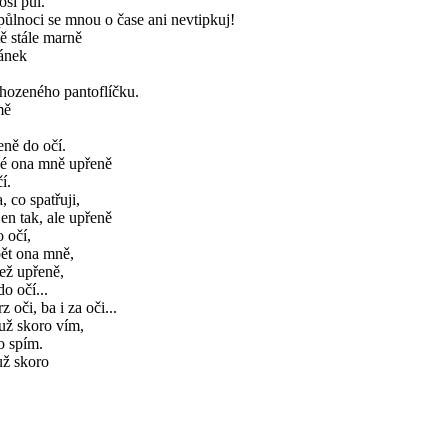
osi půl.
ůlnoci se mnou o čase ani nevtipkuj!
ě stále marně
ánek
shozeného pantoflíčku.
mě
ně do očí.
ké ona mně upřeně
í.
, co spatřuji,
jen tak, ale upřeně
 očí,
pět ona mně,
než upřeně,
do očí...
z oči, ba i za oči...
už skoro vím,
o spím.
už skoro