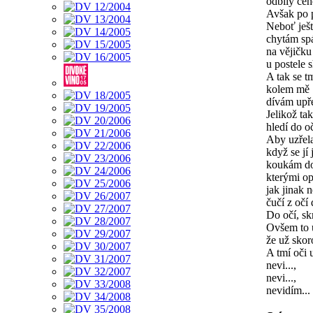
odbily čeh
Avšak po p
Neboť ješt
chytám sp
na vějičku
u postele 
A tak se t
kolem mě
dívám upře
Jelikož ta
hledí do oč
Aby uzřela
když se jí 
koukám do
kterými o
jak jinak 
čučí z očí 
Do očí, skr
Ovšem to 
že už skor
A tmí oči 
nevi...,
nevi...,
nevidím...