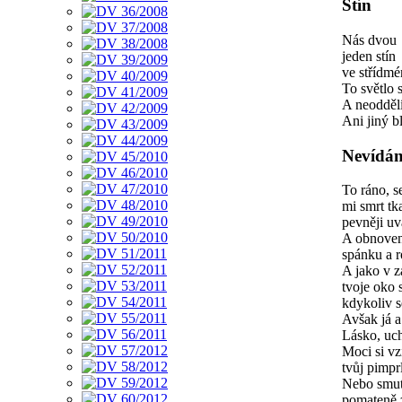
Stín
Nás dvou
jeden stín
ve střídmé
To světlo s
A neoddělí
Ani jiný b
Nevídá
To ráno, s
mi smrt tka
pevněji uv
A obnovena
spánku a r
A jako v z
tvoje oko 
kdykoliv s
Avšak já a 
Lásko, uch
Moci si vz
tvůj pimpr
Nebo smute
pomateně z