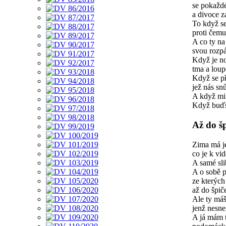
se pokažd
a divoce z
To když se
proti čem
A co ty na
svou rozpá
Když je n
tma a lou
Když se př
jež nás sn
A když mi 
Když buďsi
Až do š
Zima má je
co je k vid
A samé sli
A o sobě p
ze kterýc
až do špič
Ale ty máš
jenž nesn
A já mám 