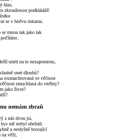
ý hlas,
ům zkroušenost podkládáš!
lůstku
at se v hněvu rukama.
 se mnou tak jako tak
počítáno.
elší smrti na to nezapomenu,
 vlastně smrt dlouhá?
ina rozmachrovaná ve věčnost
věčnost zmuchlaná do vteřiny?
m jako život?
atší?
emu nemám zbraň
rý z nás dvou jsi,
 bys mě nebyl obelstil.
bně a neslyšně boxující
 na věži,