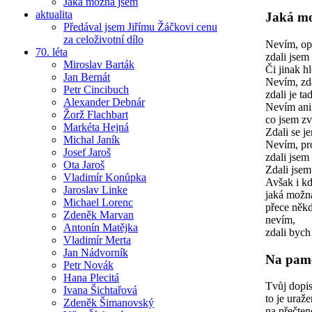
Jaká možná jsem
aktualita
Jaká mo
Předával jsem Jiřímu Žáčkovi cenu
za celoživotní dílo
Nevím, op
70. léta
zdali jsem 
Miroslav Barták
Či jinak hl
Jan Bernát
Nevím, zda
Petr Cincibuch
zdali je t
Alexander Debnár
Nevím ani,
Žorž Flachbart
co jsem zv
Markéta Hejná
Zdali se 
Michal Janík
Nevím, pr
Josef Jaroš
zdali jsem
Ota Jaroš
Zdali jsem
Vladimír Konůpka
Avšak i kd
Jaroslav Linke
jaká možn
Michael Lorenc
přece něk
Zdeněk Marvan
nevím,
Antonín Matějka
zdali bych
Vladimír Merta
Jan Nádvorník
Na pam
Petr Novák
Hana Plecitá
Tvůj dopis
Ivana Šichtařová
to je uraž
Zdeněk Šimanovský
na přečten