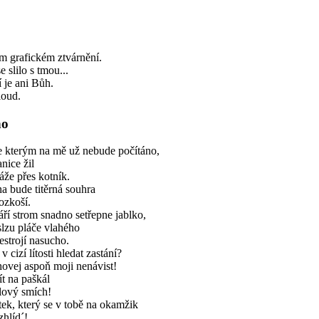
m grafickém ztvárnění.
e slilo s tmou...
 je ani Bůh.
loud.
no
e kterým na mě už nebude počítáno,
nice žil
áže přes kotník.
 bude titěrná souhra
ozkoší.
áří strom snadno setřepne jablko,
slzu pláče vlahého
estrojí nasucho.
v cizí lítosti hledat zastání?
ovej aspoň moji nenávist!
ít na paškál
lový smích!
k, který se v tobě na okamžik
hlíd´!