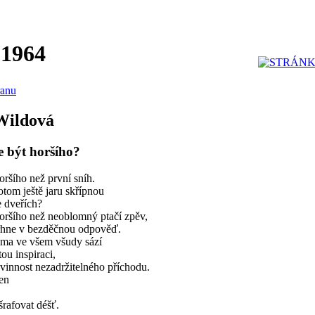
 1964
ranu
Wildová
 být horšího?
oršího než první sníh.
otom ještě jaru skřípnou
e dveřích?
oršího než neoblomný ptačí zpěv,
trhne v bezděčnou odpověď.
ima ve všem všudy sází
ou inspiraci,
vinnost nezadržitelného příchodu.
en
šrafovat déšť.