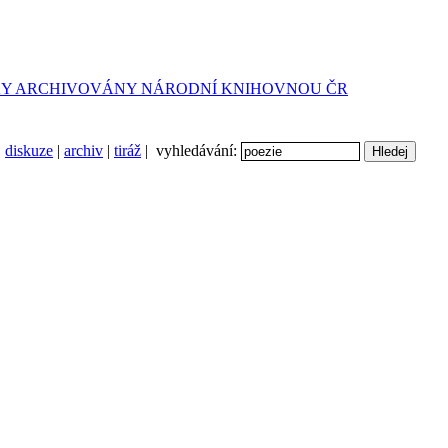
diskuze
|
archiv
|
tiráž
| vyhledávání: