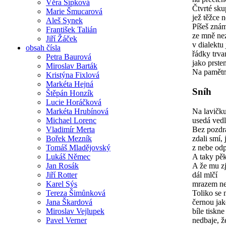
Věra Šípková
Čtvrté sku
Marie Šmucarová
jež těžce 
Aleš Synek
Píšeš zná
František Talián
ze mně ne
Jiří Žáček
v dialekt
obsah čísla
řádky trva
Petra Baurová
jako prste
Miroslav Barták
Na pamětn
Kristýna Fixlová
Markéta Hejná
Sníh
Štěpán Honzík
Lucie Horáčková
Na lavičk
Markéta Hrubínová
usedá ved
Michael Lorenc
Bez pozdra
Vladimír Merta
zdali smí,
Bořek Mezník
z nebe od
Tomáš Mladějovský
A taky pě
Lukáš Němec
A že mu zj
Jan Rosák
dál mlčí
Jiří Rotter
mrazem ne
Karel Sýs
Toliko se 
Tereza Šimůnková
černou jak
Jana Škardová
bíle tiskne
Miroslav Vejlupek
nedbaje, ž
Pavel Verner