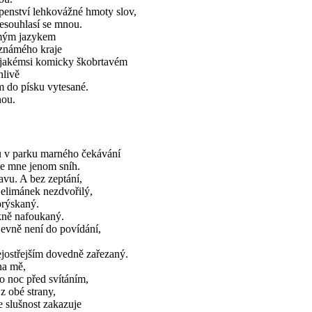
penství lehkovážné hmoty slov,
nesouhlasí se mnou.
mým jazykem
známého kraje
u jakémsi komicky škobrtavém
nlivě
m do písku vytesané.
ou.
u v parku marného čekávání
le mne jenom sníh.
vu. A bez zeptání,
 jelimánek nezdvořilý,
prýskaný.
kně nafoukaný.
evně není do povídání,
jostřejším dovedně zařezaný.
na mě,
o noc před svítáním,
 z obé strany,
e slušnost zakazuje