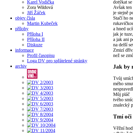
dotýkat se
Karel Vodička
Avšak ten
Zora Wildová
je stejně 
Jiří Žáček
Stačí ho n
objev čísla
rukavičkou
Martin Kubeček
a hned ucít
přílohy
jak je tuze
Příloha I
a jak ani 
Příloha II
na delší se
Diskuze
Zmizí dřív
informace
než se zm
Profil časopisu
Loga DV pro spřátelené stránky
archiv
Jak by 
Tvůj smíc
mého smu
nespravedl
Můj pláč
tvého smí
znalecký 
Tmí oči
Věžní hod