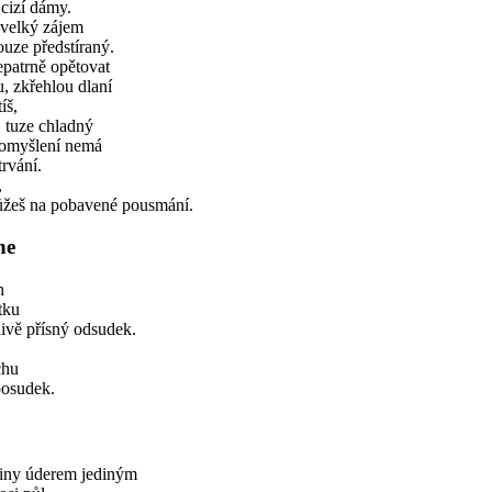
 cizí dámy.
 velký zájem
pouze předstíraný.
epatrně opětovat
, zkřehlou dlaní
íš,
, tuze chladný
pomyšlení nemá
trvání.
,
ůžeš na pobavené pousmání.
ne
h
tku
ivě přísný odsudek.
chu
posudek.
iny úderem jediným