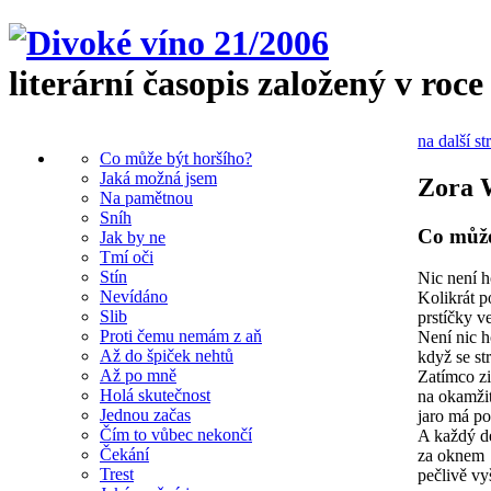
literární časopis založený v roce
na další st
Co může být horšího?
Jaká možná jsem
Zora 
Na pamětnou
Sníh
Co může
Jak by ne
Tmí oči
Stín
Nic není h
Nevídáno
Kolikrát p
Slib
prstíčky v
Proti čemu nemám z aň
Není nic h
Až do špiček nehtů
když se s
Až po mně
Zatímco z
Holá skutečnost
na okamžit
Jednou začas
jaro má po
Čím to vůbec nekončí
A každý d
Čekání
za oknem
Trest
pečlivě vy