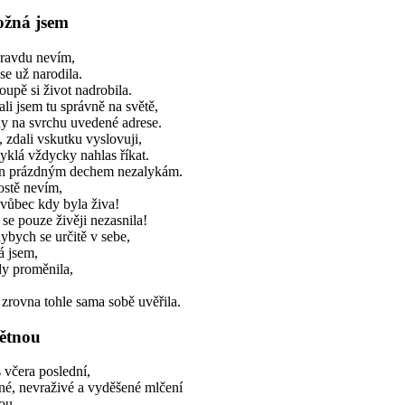
žná jsem
ravdu nevím,
se už narodila.
oupě si život nadrobila.
li jsem tu správně na světě,
ady na svrchu uvedené adrese.
 zdali vskutku vyslovuji,
yklá vždycky nahlas říkat.
jen prázdným dechem nezalykám.
ostě nevím,
 vůbec kdy byla živa!
 se pouze živěji nezasnila!
ybych se určitě v sebe,
á jsem,
dy proměnila,
 zrovna tohle sama sobě uvěřila.
ětnou
 včera poslední,
ené, nevraživé a vyděšené mlčení
ou.