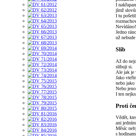
I nakřapan
jímž slov
I tu pošeti
rozmachov
Nevídáno!
Jedno ráno
už nebude 
Slib
Až do nejd
slibuji si.
Ale jak je
Jako vteř
nebo jako 
Nebo jeno
I ten nejkr
Proti č
Vědět, kte
ani jedním
Měsíc nehy
s hodinami