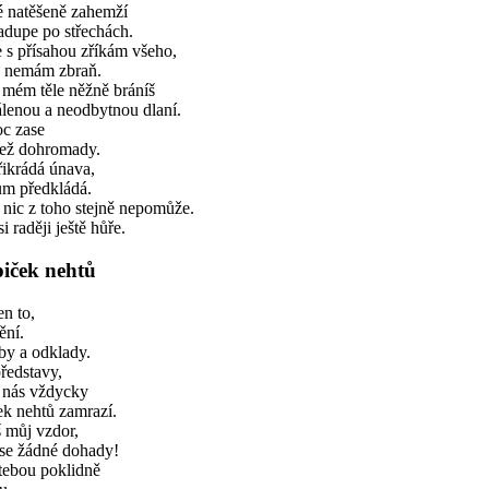
é natěšeně zahemží
adupe po střechách.
 s přísahou zříkám všeho,
u nemám zbraň.
 mém těle něžně bráníš
lenou a neodbytnou dlaní.
oc zase
pež dohromady.
ikrádá únava,
ům předkládá.
nic z toho stejně nepomůže.
 raději ještě hůře.
piček nehtů
n to,
ění.
by a odklady.
ředstavy,
h nás vždycky
ek nehtů zamrazí.
 můj vzdor,
ese žádné dohady!
tebou poklidně