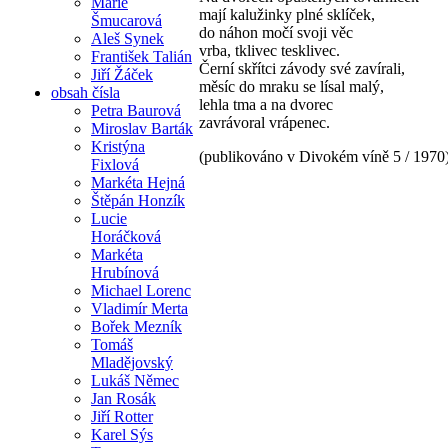
Marie
mají kalužinky plné sklíček,
Šmucarová
do náhon močí svoji věc
Aleš Synek
vrba, tklivec tesklivec.
František Talián
Černí skřítci závody své zavírali,
Jiří Žáček
měsíc do mraku se lísal malý,
obsah čísla
lehla tma a na dvorec
Petra Baurová
zavrávoral vrápenec.
Miroslav Barták
Kristýna
(publikováno v Divokém víně 5 / 1970
Fixlová
Markéta Hejná
Štěpán Honzík
Lucie
Horáčková
Markéta
Hrubínová
Michael Lorenc
Vladimír Merta
Bořek Mezník
Tomáš
Mladějovský
Lukáš Němec
Jan Rosák
Jiří Rotter
Karel Sýs