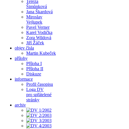
Tereza
Šimůnková
Jana Škardová
Miroslav
Vejlupek
Pavel Verner
Karel Vodička
Zora Wildová
Jiří Žáček
objev čísla
Martin Kubeček
přílohy
Příloha I
Příloha II
Diskuze
informace
Profil časopisu
Loga DV
pro spřátelené
stránky
archiv