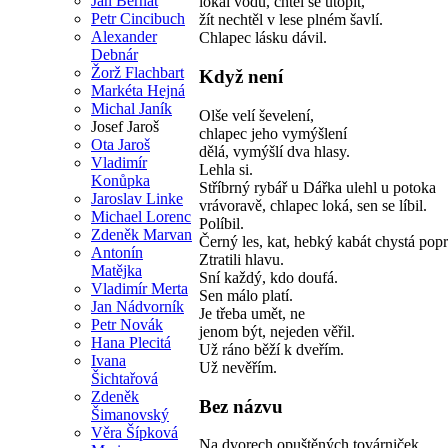
Jan Bernát
lokal vodu, chtěl se utopit,
Petr Cincibuch
žít nechtěl v lese plném šavlí.
Alexander
Chlapec lásku dávil.
Debnár
Žorž Flachbart
Když není
Markéta Hejná
Michal Janík
Olše velí ševelení,
Josef Jaroš
chlapec jeho vymýšlení
Ota Jaroš
dělá, vymýšlí dva hlasy.
Vladimír
Lehla si.
Konůpka
Stříbrný rybář u Dářka ulehl u potoka
Jaroslav Linke
vrávoravě, chlapec loká, sen se líbil.
Michael Lorenc
Políbil.
Zdeněk Marvan
Černý les, kat, hebký kabát chystá pop
Antonín
Ztratili hlavu.
Matějka
Sní každý, kdo doufá.
Vladimír Merta
Sen málo platí.
Jan Nádvorník
Je třeba umět, ne
Petr Novák
jenom být, nejeden věřil.
Hana Plecitá
Už ráno běží k dveřím.
Ivana
Už nevěřím.
Šichtařová
Zdeněk
Bez názvu
Šimanovský
Věra Šípková
Na dvorech opuštěných továrniček