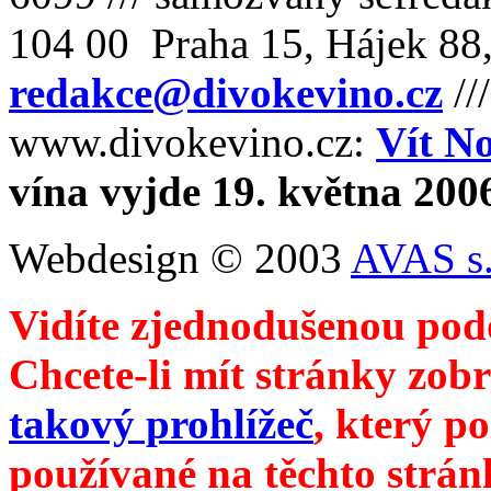
104 00 Praha 15, Hájek 88,
redakce@divokevino.cz
//
www.divokevino.cz:
Vít N
vína vyjde 19. května 200
Webdesign © 2003
AVAS s.
Vidíte zjednodušenou pod
Chcete-li mít stránky zobr
takový prohlížeč
, který p
používané na těchto strán