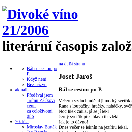
literární časopis zalo
na další stranu
Bál se cestou po
P.
Josef Jaroš
Když není
Bez názvu
Bál se cestou po P.
aktualita
Předával jsem
Jiřímu Žáčkovi
Večerní vzduch udělal jí modrý svetřík 
cenu
Rána s loupáčky, hračky, naháčky, svěř
za celoživotní
Noc lilek zalila, já se jí lekl
dílo
černý svetřík přes hlavu ti svlékl.
70. léta
Jak je to dávno!
Miroslav Barták
Dnes večer se leknín na jezírku lekal,